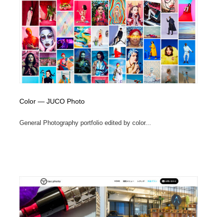
陶芸・窯・ガラス・木工・手工芸
材料：糸・布・紙・プラスチック・石・木材
38
材料：糸・布・紙・プラスチック・石・木材
工業・加工・技術・機械・電気
59
工業・加工・技術・機械・電気
宇宙
9
宇宙
日本の歴史・資料・伝統・将棋・囲碁
4
日本の歴史・資料・伝統・将棋・囲碁
動物園・水族館・公園・テーマパーク・アミューズメン
Color — JUCO Photo
23
ト
General Photography portfolio edited by color...
動物園・水族館・公園・テーマパーク・アミューズメン
書籍・本屋・出版・作家・小説家・脚本家
58
ト
書籍・本屋・出版・作家・小説家・脚本家
ヘアサロン・美容院・理髪店・エステ
60
ヘアサロン・美容院・理髪店・エステ
自動車・船・飛行機・交通・自転車
71
自動車・船・飛行機・交通・自転車
ホテル・旅館・温泉・銭湯・サウナ
149