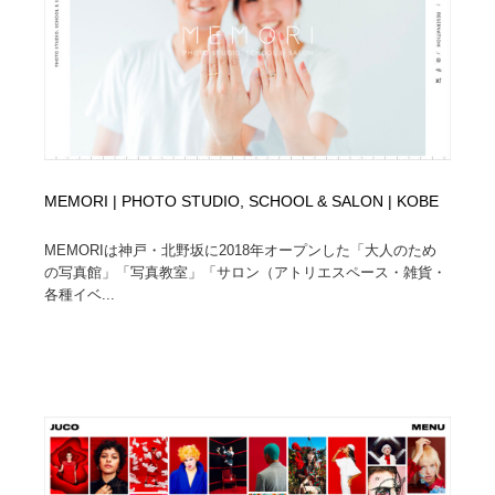
オフィス・シェアオフィス・コワーキング・シェアス
商業施設・商業ビル
33
ペース
商業施設・商業ビル
携帯電話・通信・サービス
15
携帯電話・通信・サービス
ファッション・洋服
511
ファッション・洋服
コスメ・化粧品・石鹸・シャンプー・ヘアケア・香水
220
MEMORI | PHOTO STUDIO, SCHOOL & SALON | KOBE
コスメ・化粧品・石鹸・シャンプー・ヘアケア・香水
農業・林業・漁業・畜産・鉱業・燃料
54
MEMORIは神戸・北野坂に2018年オープンした「大人のため
の写真館」「写真教室」「サロン（アトリエスペース・雑貨・
農業・林業・漁業・畜産・鉱業・燃料
食品・飲料・酒・菓子
444
各種イベ...
食品・飲料・酒・菓子
飲食・レストラン・カフェ
181
飲食・レストラン・カフェ
植物・花・ガーデニング・造園
42
植物・花・ガーデニング・造園
陶芸・窯・ガラス・木工・手工芸
34