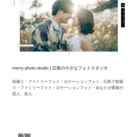
求人・採用・転職・就職・人材紹介
健康・医療・福祉・病院・歯医者・製薬・薬品
200
健康・医療・福祉・病院・歯医者・製薬・薬品
金融・銀行・投資・保険・M&A・商社
78
金融・銀行・投資・保険・M&A・商社
起業・事業支援・ボランティア・NPO
8
起業・事業支援・ボランティア・NPO
教育・スクール・保育・幼稚園・小中高・大学・専門学
173
校
教育・スクール・保育・幼稚園・小中高・大学・専門学
システム開発・IT・決済・アプリ・ソフトウェア
99
merry photo studio | 広島の小さなフォトスタジオ
校
前撮り・ファミリーフォト・ロケーションフォト - 広島で前撮
システム開発・IT・決済・アプリ・ソフトウェア
テクノロジー・AI・人工知能・スマートホーム・オンラ
74
り・ファミリーフォト・ロケーションフォト‥あなたが家族や
イン
恋人、友人...
テクノロジー・AI・人工知能・スマートホーム・オンラ
日本伝統：着物・織物・舞踊・歌舞伎・茶道・華道・書
17
イン
道
日本伝統：着物・織物・舞踊・歌舞伎・茶道・華道・書
映画・アニメ・DVD・動画配信・放送・TV・ラジオ
65
道