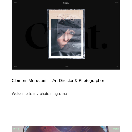
Drawing Software / お絵かきソフト・アプリ・ブラシ
ニュース・マガジン・メディア・SNS・YouTube
346
ニュース・マガジン・メディア・SNS・YouTube
Clement Merouani — Art Director & Photographer
Welcome to my photo magazine...