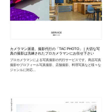
ホテル・旅館・温泉・銭湯・サウナ
旅行・観光・電車・航空会社
55
旅行・観光・電車・航空会社
アウトドア・キャンプ・登山
40
アウトドア・キャンプ・登山
スポーツ・スポーツ用品・トレーニング・ダイエット
71
スポーツ・スポーツ用品・トレーニング・ダイエット
ペット・トリミング
20
カメラマン派遣、撮影代行の「TAC PHOTO」 | 大切な写
ペット・トリミング
ウェディング・結婚
38
真の撮影は洗練されたプロカメラマンにお任せ下さい
プロカメラマンによる写真撮影の代行サービスです。商品写真
ウェディング・結婚
撮影やプロフィール写真撮影、店舗撮影、料理写真など様々な
育児・ベイビー・玩具・絵本
27
ジャンルに対応...
育児・ベイビー・玩具・絵本
宗教・神社仏閣・禅・寺・神社
33
宗教・神社仏閣・禅・寺・神社
法律・監査・税理士・弁護士・司法書士・行政
29
法律・監査・税理士・弁護士・司法書士・行政
求人・採用・転職・就職・人材紹介
379