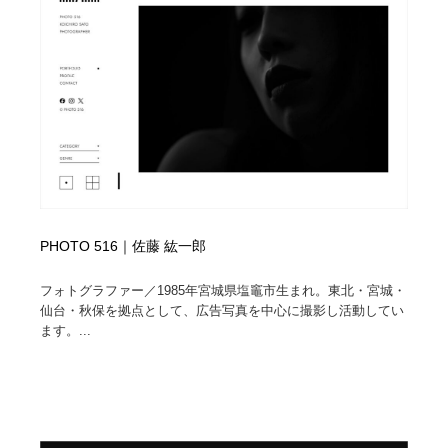
映画・アニメ・DVD・動画配信・放送・TV・ラジオ
音楽・アーティスト・楽器・舞台・演劇・ミュージカ
152
ル・ダンス
音楽・アーティスト・楽器・舞台・演劇・ミュージカ
芸能人・俳優・女優・タレント・モデル・芸能事務所
42
ル・ダンス
芸能人・俳優・女優・タレント・モデル・芸能事務所
キャンペーン・イベント・ワークショップ・コンペティ
77
ション
キャンペーン・イベント・ワークショップ・コンペティ
マッチングサービス
22
ション
マッチングサービス
アート・芸術・美術館・美術展・博物館・ギャラリー
383
PHOTO 516｜佐藤 紘一郎
アート・芸術・美術館・美術展・博物館・ギャラリー
鉛筆画・木炭画・デッサン・クロッキー
15
フォトグラファー／1985年宮城県塩竈市生まれ。東北・宮城・
仙台・秋保を拠点として、広告写真を中心に撮影し活動してい
ます。...
鉛筆画・木炭画・デッサン・クロッキー
グラフィティ・Graffiti・ストリートアート
4
グラフィティ・Graffiti・ストリートアート
GWD スタッフお気に入り
201
GWD スタッフお気に入り
Drawing Software / お絵かきソフト・アプリ・ブラシ
11