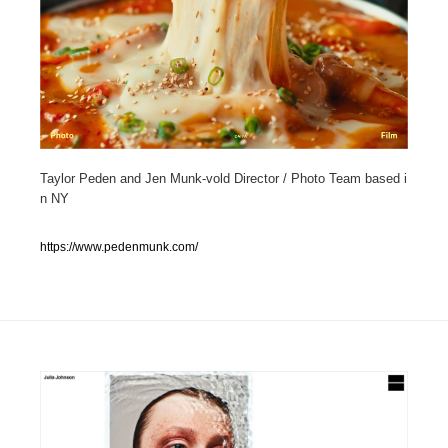
人気ランキング TOP100
業界別 登録Webサイト一覧
Web制作会社・プロダクション・デジタル
579
Taylor Peden and Jen Munk-vold Director / Photo Team based i
Web制作会社・プロダクション・デジタル
フォトグラファー・カメラマン・写真
257
n NY
フォトグラファー・カメラマン・写真
広告・マーケティング・PR・企画・プロデュース
182
https://www.pedenmunk.com/
広告・マーケティング・PR・企画・プロデュース
ブランディング・コンサルティング
151
ブランディング・コンサルティング
グラフィックデザイン・デザイン事務所
485
グラフィックデザイン・デザイン事務所
印刷・製本・包装・グッズ
43
印刷・製本・包装・グッズ
イラストレーター
160