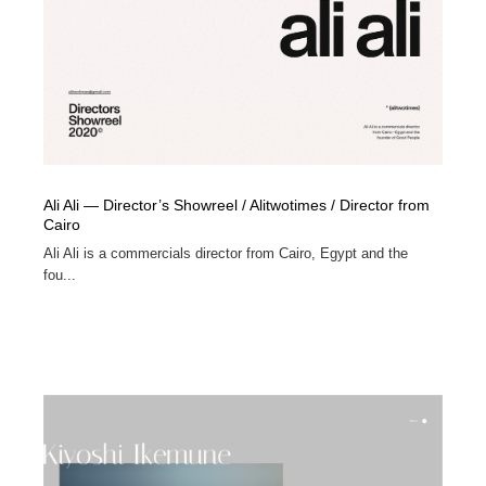
コーダー・エンジニア・デベロッパー
Javascript・WordPress・CSS・SEO・コーディング
97
Javascript・WordPress・CSS・SEO・コーディング
レンタルサーバー・クラウドサービス・ドメイン
10
レンタルサーバー・クラウドサービス・ドメイン
ネット通販・EC・オークション・フリマ
15
ネット通販・EC・オークション・フリマ
フリー素材・写真・モックアップ
41
Ali Ali — Director’s Showreel / Alitwotimes / Director from
フリー素材・写真・モックアップ
3D・CG・モーションデザイン
20
Cairo
Ali Ali is a commercials director from Cairo, Egypt and the
3D・CG・モーションデザイン
眼鏡・コンタクトレンズ・サングラス
30
fou...
眼鏡・コンタクトレンズ・サングラス
プロダクト・インテリア
139
プロダクト・インテリア
ライフスタイル・家具・生活雑貨・家電
320
ライフスタイル・家具・生活雑貨・家電
ネオンサイン・ネオン菅・オリジナル
7
ネオンサイン・ネオン菅・オリジナル