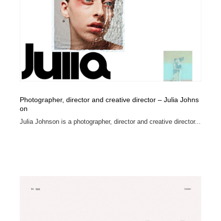
イラストレーター
コンテンツ・メディア制作会社
9
コンテンツ・メディア制作会社
フォント・フリーフォント / 書体
238
フォント・フリーフォント / 書体
レタリング・カリグラフィ・サイン・看板
31
レタリング・カリグラフィ・サイン・看板
編集・ライティング・コピーライター
19
Photographer, director and creative director – Julia Johns
on
編集・ライティング・コピーライター
スタイリスト・ヘア＆メークアップ・プロップ・セット
18
デザイン
Julia Johnson is a photographer, director and creative director...
スタイリスト・ヘア＆メークアップ・プロップ・セット
映像・クリエイター・プロダクション
164
デザイン
映像・クリエイター・プロダクション
撮影スタジオ・撮影用小物・背景ボード・リース・レン
20
タル
撮影スタジオ・撮影用小物・背景ボード・リース・レン
コーダー・エンジニア・デベロッパー
136
タル