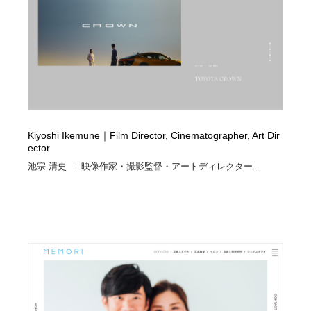
縫製・革製品・靴・鞄
55
縫製・革製品・靴・鞄
時計・腕時計
28
時計・腕時計
カメラ・レンズ
18
カメラ・レンズ
ジュエリー・装飾品
54
Kiyoshi Ikemune｜Film Director, Cinematographer, Art Dir
ジュエリー・装飾品
おもちゃ・ホビー・ゲーム
35
ector
池宗 清史 ｜ 映像作家・撮影監督・アートディレクター...
おもちゃ・ホビー・ゲーム
アニメーション・キャラクターデザイン
23
アニメーション・キャラクターデザイン
建築・空間・工務店・内装・店舗・環境デザイン
276
建築・空間・工務店・内装・店舗・環境デザイン
建設・住宅・不動産・倉庫
197
建設・住宅・不動産・倉庫
オフィス・シェアオフィス・コワーキング・シェアス
46
ペース