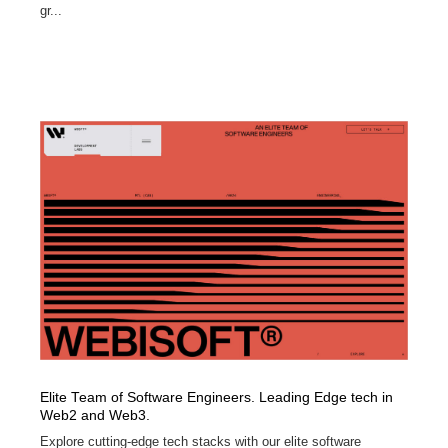
gr...
Elite Team of Software Engineers. Leading Edge tech in
Web2 and Web3.
Explore cutting-edge tech stacks with our elite software