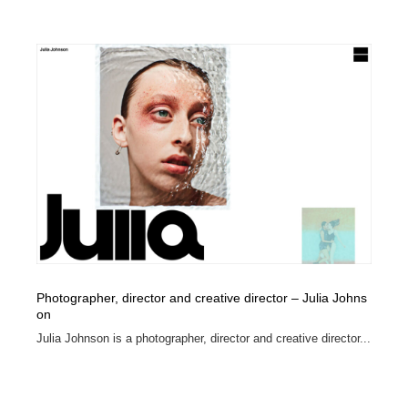
イラストレーター
コンテンツ・メディア制作会社
9
コンテンツ・メディア制作会社
フォント・フリーフォント / 書体
238
フォント・フリーフォント / 書体
レタリング・カリグラフィ・サイン・看板
31
レタリング・カリグラフィ・サイン・看板
編集・ライティング・コピーライター
19
編集・ライティング・コピーライター
スタイリスト・ヘア＆メークアップ・プロップ・セット
18
デザイン
スタイリスト・ヘア＆メークアップ・プロップ・セット
映像・クリエイター・プロダクション
164
デザイン
Photographer, director and creative director – Julia Johns
映像・クリエイター・プロダクション
撮影スタジオ・撮影用小物・背景ボード・リース・レン
on
20
タル
Julia Johnson is a photographer, director and creative director...
撮影スタジオ・撮影用小物・背景ボード・リース・レン
コーダー・エンジニア・デベロッパー
136
タル