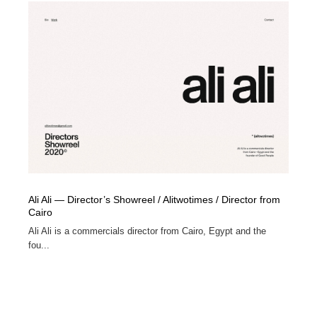
オフィス・シェアオフィス・コワーキング・シェアス
商業施設・商業ビル
33
ペース
商業施設・商業ビル
携帯電話・通信・サービス
15
携帯電話・通信・サービス
ファッション・洋服
511
ファッション・洋服
コスメ・化粧品・石鹸・シャンプー・ヘアケア・香水
220
コスメ・化粧品・石鹸・シャンプー・ヘアケア・香水
農業・林業・漁業・畜産・鉱業・燃料
54
農業・林業・漁業・畜産・鉱業・燃料
食品・飲料・酒・菓子
444
Ali Ali — Director’s Showreel / Alitwotimes / Director from
Cairo
食品・飲料・酒・菓子
飲食・レストラン・カフェ
181
Ali Ali is a commercials director from Cairo, Egypt and the
fou...
飲食・レストラン・カフェ
植物・花・ガーデニング・造園
42
植物・花・ガーデニング・造園
陶芸・窯・ガラス・木工・手工芸
34