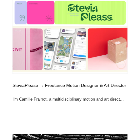
SteviaPlease → Freelance Motion Designer & Art Director
I'm Camille Frairrot, a multidisciplinary motion and art direct...