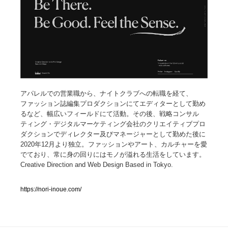
人気ランキング TOP100
業界別 登録Webサイト一覧
Web制作会社・プロダクション・デジタル
579
Web制作会社・プロダクション・デジタル
フォトグラファー・カメラマン・写真
257
アパレルでの営業職から、ナイトクラブへの転職を経て、
ファッション誌編集プロダクションにてエディターとして勤め
るなど、幅広いフィールドにて活動。その後、戦略コンサル
フォトグラファー・カメラマン・写真
広告・マーケティング・PR・企画・プロデュース
182
ティング・デジタルマーケティング会社のクリエイティブプロ
ダクションでディレクター及びマネージャーとして勤めた後に
広告・マーケティング・PR・企画・プロデュース
ブランディング・コンサルティング
151
2020年12月より独立。ファッションやアート、カルチャーを愛
でており、常に身の回りにはモノが溢れる生活をしています。
Creative Direction and Web Design Based in Tokyo.
ブランディング・コンサルティング
グラフィックデザイン・デザイン事務所
485
https://nori-inoue.com/
グラフィックデザイン・デザイン事務所
印刷・製本・包装・グッズ
43
印刷・製本・包装・グッズ
イラストレーター
160