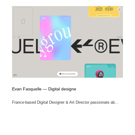
縫製・革製品・靴・鞄
55
縫製・革製品・靴・鞄
時計・腕時計
28
時計・腕時計
カメラ・レンズ
18
カメラ・レンズ
ジュエリー・装飾品
54
ジュエリー・装飾品
おもちゃ・ホビー・ゲーム
35
おもちゃ・ホビー・ゲーム
アニメーション・キャラクターデザイン
23
アニメーション・キャラクターデザイン
建築・空間・工務店・内装・店舗・環境デザイン
276
Evan Fasquelle — Digital designe
France-based Digital Designer & Art Director passionate ab...
建築・空間・工務店・内装・店舗・環境デザイン
建設・住宅・不動産・倉庫
197
建設・住宅・不動産・倉庫
オフィス・シェアオフィス・コワーキング・シェアス
46
ペース