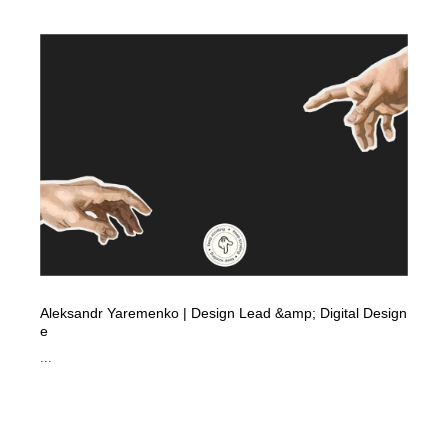
コーダー・エンジニア・デベロッパー
Javascript・WordPress・CSS・SEO・コーディング
97
Javascript・WordPress・CSS・SEO・コーディング
レンタルサーバー・クラウドサービス・ドメイン
10
レンタルサーバー・クラウドサービス・ドメイン
ネット通販・EC・オークション・フリマ
15
ネット通販・EC・オークション・フリマ
フリー素材・写真・モックアップ
41
フリー素材・写真・モックアップ
3D・CG・モーションデザイン
20
3D・CG・モーションデザイン
眼鏡・コンタクトレンズ・サングラス
30
眼鏡・コンタクトレンズ・サングラス
プロダクト・インテリア
139
Aleksandr Yaremenko | Design Lead &amp; Digital Design
e
プロダクト・インテリア
ライフスタイル・家具・生活雑貨・家電
319
...
ライフスタイル・家具・生活雑貨・家電
ネオンサイン・ネオン菅・オリジナル
7
ネオンサイン・ネオン菅・オリジナル