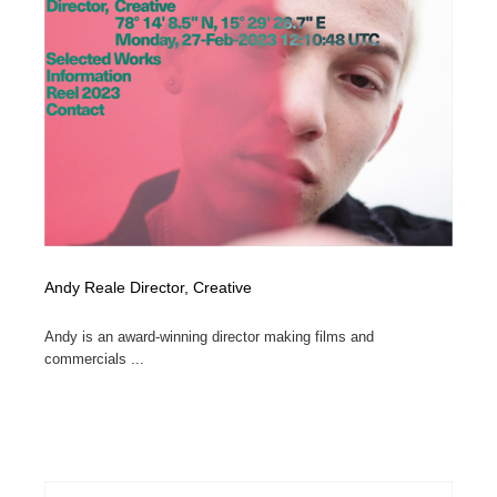
求人・採用・転職・就職・人材紹介
健康・医療・福祉・病院・歯医者・製薬・薬品
200
健康・医療・福祉・病院・歯医者・製薬・薬品
金融・銀行・投資・保険・M&A・商社
78
金融・銀行・投資・保険・M&A・商社
起業・事業支援・ボランティア・NPO
8
起業・事業支援・ボランティア・NPO
教育・スクール・保育・幼稚園・小中高・大学・専門学
173
校
教育・スクール・保育・幼稚園・小中高・大学・専門学
システム開発・IT・決済・アプリ・ソフトウェア
99
校
Andy Reale Director, Creative
システム開発・IT・決済・アプリ・ソフトウェア
テクノロジー・AI・人工知能・スマートホーム・オンラ
74
イン
Andy is an award-winning director making films and
commercials ...
テクノロジー・AI・人工知能・スマートホーム・オンラ
日本伝統：着物・織物・舞踊・歌舞伎・茶道・華道・書
17
イン
道
日本伝統：着物・織物・舞踊・歌舞伎・茶道・華道・書
映画・アニメ・DVD・動画配信・放送・TV・ラジオ
65
道