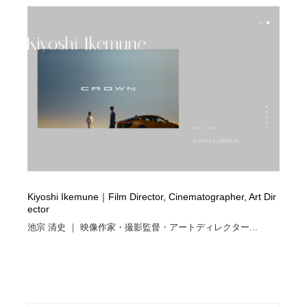
陶芸・窯・ガラス・木工・手工芸
材料：糸・布・紙・プラスチック・石・木材
38
材料：糸・布・紙・プラスチック・石・木材
工業・加工・技術・機械・電気
59
工業・加工・技術・機械・電気
宇宙
9
宇宙
日本の歴史・資料・伝統・将棋・囲碁
4
日本の歴史・資料・伝統・将棋・囲碁
動物園・水族館・公園・テーマパーク・アミューズメン
23
ト
動物園・水族館・公園・テーマパーク・アミューズメン
書籍・本屋・出版・作家・小説家・脚本家
58
ト
Kiyoshi Ikemune｜Film Director, Cinematographer, Art Dir
ector
書籍・本屋・出版・作家・小説家・脚本家
ヘアサロン・美容院・理髪店・エステ
60
池宗 清史 ｜ 映像作家・撮影監督・アートディレクター...
ヘアサロン・美容院・理髪店・エステ
自動車・船・飛行機・交通・自転車
71
自動車・船・飛行機・交通・自転車
ホテル・旅館・温泉・銭湯・サウナ
149