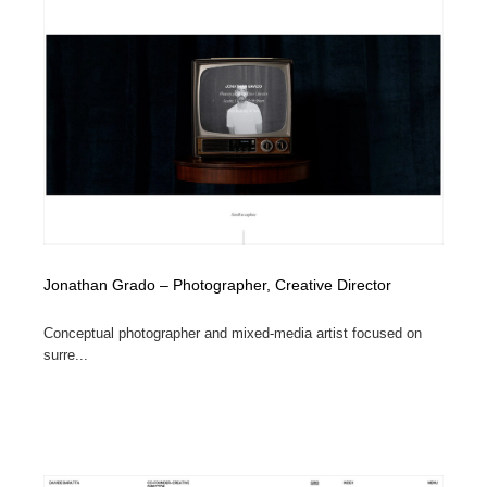
映画・アニメ・DVD・動画配信・放送・TV・ラジオ
音楽・アーティスト・楽器・舞台・演劇・ミュージカ
152
ル・ダンス
音楽・アーティスト・楽器・舞台・演劇・ミュージカ
芸能人・俳優・女優・タレント・モデル・芸能事務所
42
ル・ダンス
芸能人・俳優・女優・タレント・モデル・芸能事務所
キャンペーン・イベント・ワークショップ・コンペティ
77
ション
キャンペーン・イベント・ワークショップ・コンペティ
マッチングサービス
22
ション
マッチングサービス
アート・芸術・美術館・美術展・博物館・ギャラリー
383
Jonathan Grado – Photographer, Creative Director
アート・芸術・美術館・美術展・博物館・ギャラリー
鉛筆画・木炭画・デッサン・クロッキー
15
Conceptual photographer and mixed-media artist focused on
surre...
鉛筆画・木炭画・デッサン・クロッキー
グラフィティ・Graffiti・ストリートアート
4
グラフィティ・Graffiti・ストリートアート
GWD スタッフお気に入り
201
GWD スタッフお気に入り
Drawing Software / お絵かきソフト・アプリ・ブラシ
11