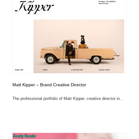
ホテル・旅館・温泉・銭湯・サウナ
旅行・観光・電車・航空会社
55
旅行・観光・電車・航空会社
アウトドア・キャンプ・登山
40
アウトドア・キャンプ・登山
スポーツ・スポーツ用品・トレーニング・ダイエット
71
スポーツ・スポーツ用品・トレーニング・ダイエット
ペット・トリミング
20
ペット・トリミング
ウェディング・結婚
38
ウェディング・結婚
育児・ベイビー・玩具・絵本
27
Matt Kipper – Brand Creative Director
育児・ベイビー・玩具・絵本
宗教・神社仏閣・禅・寺・神社
33
The professional portfolio of Matt Kipper, creative director in...
宗教・神社仏閣・禅・寺・神社
法律・監査・税理士・弁護士・司法書士・行政
29
法律・監査・税理士・弁護士・司法書士・行政
求人・採用・転職・就職・人材紹介
379