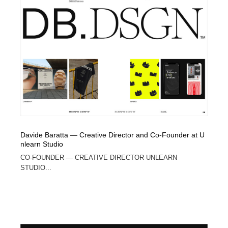
Drawing Software / お絵かきソフト・アプリ・ブラシ
ニュース・マガジン・メディア・SNS・YouTube
346
ニュース・マガジン・メディア・SNS・YouTube
Davide Baratta — Creative Director and Co-Founder at U
nlearn Studio
CO-FOUNDER — CREATIVE DIRECTOR UNLEARN
STUDIO...