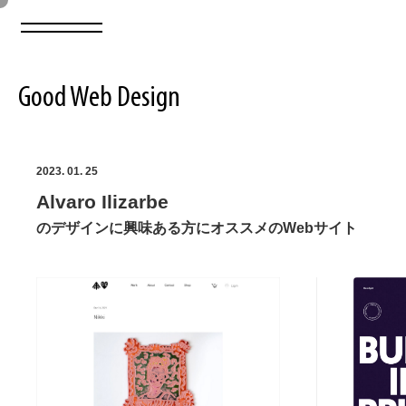
Good Web Design
2026年08月08日の登録サイト数は8550件です
2023. 01. 25
Alvaro Ilizarbe
登録Webサイト全一覧
8550
のデザインに興味ある方にオススメのWebサイト
登録Webサイト全一覧!
ABOUT
ABOUT
業界別 登録Webサイト一覧
Web制作会社・プロダクション・デジタル
579