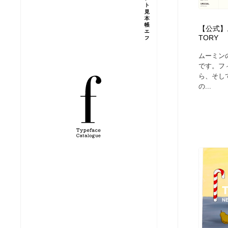
縫製・革製品・靴・鞄
ジュエリー・装飾品
54
【公式】ム
TORY
ジュエリー・装飾品
建築・空間・工務店・内装・店舗・環境デザイン
276
ムーミン
です。フ
建築・空間・工務店・内装・店舗・環境デザイン
商業施設・商業ビル
33
ら、そし
の...
商業施設・商業ビル
コスメ・化粧品・石鹸・シャンプー・ヘアケア・香水
220
コスメ・化粧品・石鹸・シャンプー・ヘアケア・香水
飲食・レストラン・カフェ
182
飲食・レストラン・カフェ
材料：糸・布・紙・プラスチック・石・木材
38
材料：糸・布・紙・プラスチック・石・木材
日本の歴史・資料・伝統・将棋・囲碁
4
日本の歴史・資料・伝統・将棋・囲碁
ヘアサロン・美容院・理髪店・エステ
60