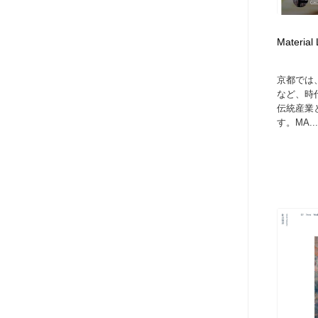
アート・芸術・美術館・美術展・博物館・ギャラリー
GWD スタッフお気に入り
201
Material 
GWD スタッフお気に入り
京都では
など、時
伝統産業
す。MA...