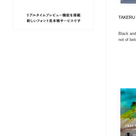
ヘアサロン・美容院・理髪店・エステ
旅行・観光・電車・航空会社
55
TAKERU
旅行・観光・電車・航空会社
ペット・トリミング
20
Black and
not of bel
ペット・トリミング
宗教・神社仏閣・禅・寺・神社
33
宗教・神社仏閣・禅・寺・神社
健康・医療・福祉・病院・歯医者・製薬・薬品
200
健康・医療・福祉・病院・歯医者・製薬・薬品
教育・スクール・保育・幼稚園・小中高・大学・専門学校
173
教育・スクール・保育・幼稚園・小中高・大学・専門学校
日本伝統：着物・織物・舞踊・歌舞伎・茶道・華道・書道
17
日本伝統：着物・織物・舞踊・歌舞伎・茶道・華道・書道
芸能人・俳優・女優・タレント・モデル・芸能事務所
42
芸能人・俳優・女優・タレント・モデル・芸能事務所
アート・芸術・美術館・美術展・博物館・ギャラリー
383