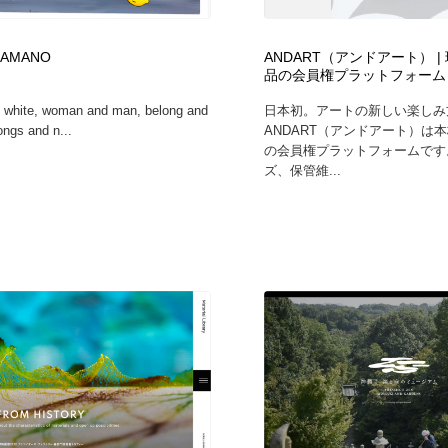
自動車・船・飛行機・交通・自転車
アウトドア・キャンプ・登山
40
 AMANO
ANDART（アンドアート） 
品の会員権プラットフォーム
アウトドア・キャンプ・登山
ウェディング・結婚
38
 white, woman and man, belong and
日本初。アートの新しい楽しみ
ongs and n...
ANDART（アンドアート）は
ウェディング・結婚
法律・監査・税理士・弁護士・司法書士・行政
29
の会員権プラットフォームです
ズ、保管維...
法律・監査・税理士・弁護士・司法書士・行政
金融・銀行・投資・保険・M&A・商社
78
金融・銀行・投資・保険・M&A・商社
システム開発・IT・決済・アプリ・ソフトウェア
99
システム開発・IT・決済・アプリ・ソフトウェア
映画・アニメ・DVD・動画配信・放送・TV・ラジオ
65
映画・アニメ・DVD・動画配信・放送・TV・ラジオ
キャンペーン・イベント・ワークショップ・コンペティショ
77
ン
キャンペーン・イベント・ワークショップ・コンペティショ
鉛筆画・木炭画・デッサン・クロッキー
15
ン