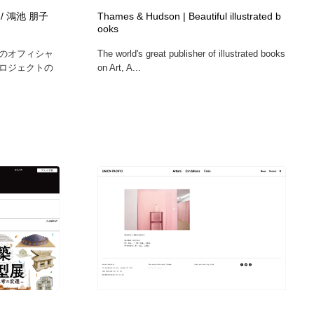
te / 鴻池 朋子
Thames & Hudson | Beautiful illustrated b
ooks
のオフィシャ
The world's great publisher of illustrated books
ロジェクトの
on Art, A...