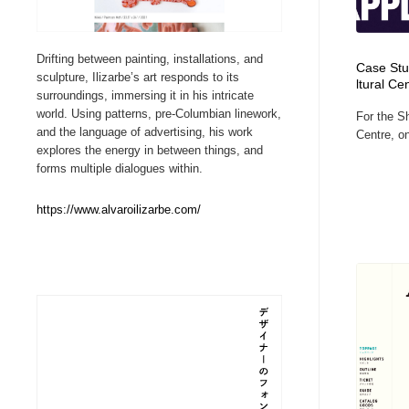
Web制作会社・プロダクション・デジタル
ブランディング・コンサルティング
151
Drifting between painting, installations, and
Case Stu
sculpture, Ilizarbe’s art responds to its
ltural Ce
ブランディング・コンサルティング
イラストレーター
160
surroundings, immersing it in his intricate
world. Using patterns, pre-Columbian linework,
For the S
and the language of advertising, his work
Centre, on
イラストレーター
レタリング・カリグラフィ・サイン・看板
31
explores the energy in between things, and
forms multiple dialogues within.
レタリング・カリグラフィ・サイン・看板
映像・クリエイター・プロダクション
164
https://www.alvaroilizarbe.com/
映像・クリエイター・プロダクション
Javascript・WordPress・CSS・SEO・コーディング
97
Javascript・WordPress・CSS・SEO・コーディング
フリー素材・写真・モックアップ
41
フリー素材・写真・モックアップ
プロダクト・インテリア
139
プロダクト・インテリア
縫製・革製品・靴・鞄
55