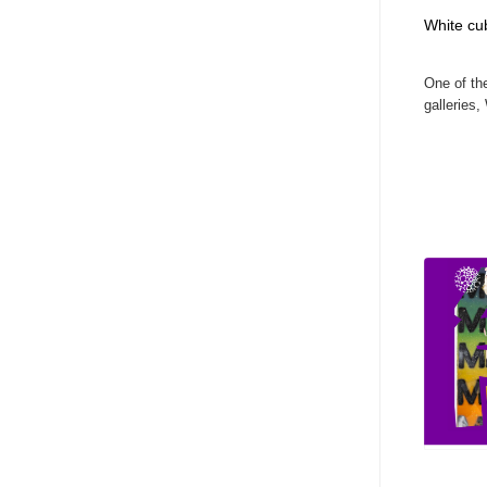
White cu
One of th
galleries, 