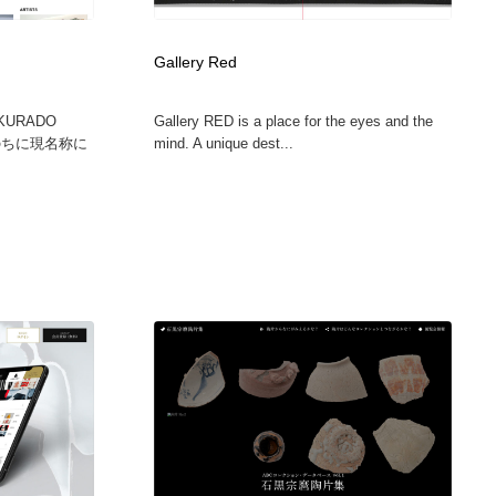
カメラ・レンズ
アニメーション・キャラクターデザイン
23
Gallery Red
アニメーション・キャラクターデザイン
オフィス・シェアオフィス・コワーキング・シェアスペース
46
AKURADO
Gallery RED is a place for the eyes and the
、のちに現名称に
mind. A unique dest...
オフィス・シェアオフィス・コワーキング・シェアスペース
ファッション・洋服
511
ファッション・洋服
食品・飲料・酒・菓子
444
食品・飲料・酒・菓子
陶芸・窯・ガラス・木工・手工芸
34
陶芸・窯・ガラス・木工・手工芸
宇宙
9
宇宙
書籍・本屋・出版・作家・小説家・脚本家
58
書籍・本屋・出版・作家・小説家・脚本家
ホテル・旅館・温泉・銭湯・サウナ
149