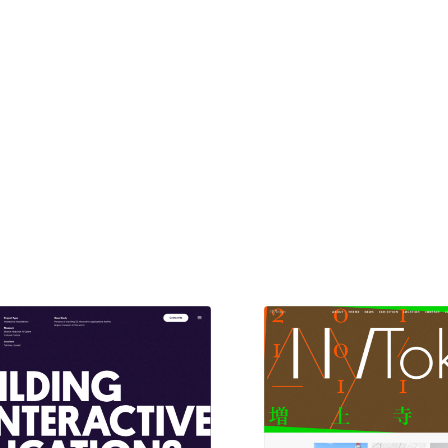
現役Webデザイナーによるコラム
15
現役Webデザイナーによるコラム
人気ランキング TOP100
人気ランキング TOP100
フォトグラファー・カメラマン・写真
257