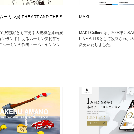
時計・腕時計
おもちゃ・ホビー・ゲーム
35
ーミン展 THE ART AND THE S
MAKI
おもちゃ・ホビー・ゲーム
建設・住宅・不動産・倉庫
197
の“決定版”とも言える大規模な原画展
MAKI Gallery は、2003年にS
ィンランドにあるムーミン美術館か
FINE ARTSとして設立され
建設・住宅・不動産・倉庫
携帯電話・通信・サービス
15
てムーミンの作者トーベ・ヤンソン
変更いたしました。...
携帯電話・通信・サービス
農業・林業・漁業・畜産・鉱業・燃料
54
農業・林業・漁業・畜産・鉱業・燃料
植物・花・ガーデニング・造園
42
植物・花・ガーデニング・造園
工業・加工・技術・機械・電気
59
工業・加工・技術・機械・電気
動物園・水族館・公園・テーマパーク・アミューズメント
23
動物園・水族館・公園・テーマパーク・アミューズメント
自動車・船・飛行機・交通・自転車
71