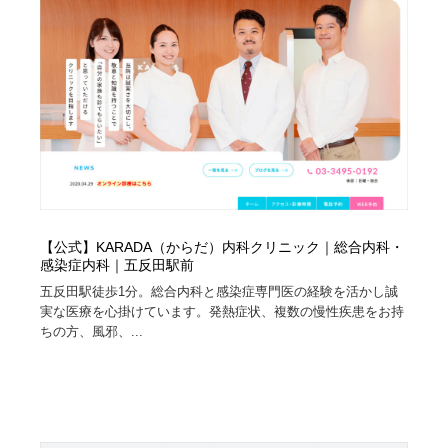
陶芸・窯・ガラス・木工・手工芸
材料：糸・布・紙・プラスチック・石・木材
38
材料：糸・布・紙・プラスチック・石・木材
工業・加工・技術・機械・電気
59
工業・加工・技術・機械・電気
宇宙
9
宇宙
日本の歴史・資料・伝統・将棋・囲碁
4
日本の歴史・資料・伝統・将棋・囲碁
動物園・水族館・公園・テーマパーク・アミューズメン
23
ト
【公式】KARADA（からだ）内科クリニック｜総合内科・
感染症内科｜五反田駅前
動物園・水族館・公園・テーマパーク・アミューズメン
書籍・本屋・出版・作家・小説家・脚本家
58
ト
五反田駅徒歩1分。総合内科と感染症専門医の経験を活かし誠
実な医療を心掛けています。発熱症状、複数の慢性疾患をお持
書籍・本屋・出版・作家・小説家・脚本家
ヘアサロン・美容院・理髪店・エステ
60
ちの方、風邪、...
ヘアサロン・美容院・理髪店・エステ
自動車・船・飛行機・交通・自転車
71
自動車・船・飛行機・交通・自転車
ホテル・旅館・温泉・銭湯・サウナ
149