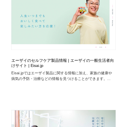
縫製・革製品・靴・鞄
55
縫製・革製品・靴・鞄
時計・腕時計
28
時計・腕時計
カメラ・レンズ
18
カメラ・レンズ
ジュエリー・装飾品
54
ジュエリー・装飾品
おもちゃ・ホビー・ゲーム
35
エーザイのセルフケア製品情報 | エーザイの一般生活者向
けサイト | Eisai.jp
おもちゃ・ホビー・ゲーム
アニメーション・キャラクターデザイン
23
Eisai.jpではエーザイ製品に関する情報に加え、家族の健康や
病気の予防・治療などの情報を見つけることができます。...
アニメーション・キャラクターデザイン
建築・空間・工務店・内装・店舗・環境デザイン
276
建築・空間・工務店・内装・店舗・環境デザイン
建設・住宅・不動産・倉庫
197
建設・住宅・不動産・倉庫
オフィス・シェアオフィス・コワーキング・シェアス
46
ペース