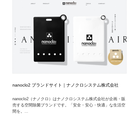
ホテル・旅館・温泉・銭湯・サウナ
旅行・観光・電車・航空会社
55
旅行・観光・電車・航空会社
アウトドア・キャンプ・登山
40
アウトドア・キャンプ・登山
スポーツ・スポーツ用品・トレーニング・ダイエット
71
スポーツ・スポーツ用品・トレーニング・ダイエット
ペット・トリミング
20
ペット・トリミング
ウェディング・結婚
38
ウェディング・結婚
育児・ベイビー・玩具・絵本
27
nanoclo2 ブランドサイト｜ナノクロシステム株式会社
育児・ベイビー・玩具・絵本
宗教・神社仏閣・禅・寺・神社
33
nanoclo2（ナノクロ）はナノクロシステム株式会社が企画・販
売する空間除菌ブランドです。「安全・安⼼・快適」な⽣活空
宗教・神社仏閣・禅・寺・神社
間を。...
法律・監査・税理士・弁護士・司法書士・行政
29
法律・監査・税理士・弁護士・司法書士・行政
求人・採用・転職・就職・人材紹介
379