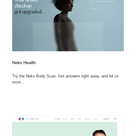
コーダー・エンジニア・デベロッパー
Javascript・WordPress・CSS・SEO・コーディング
97
Javascript・WordPress・CSS・SEO・コーディング
レンタルサーバー・クラウドサービス・ドメイン
10
レンタルサーバー・クラウドサービス・ドメイン
ネット通販・EC・オークション・フリマ
15
ネット通販・EC・オークション・フリマ
フリー素材・写真・モックアップ
41
フリー素材・写真・モックアップ
3D・CG・モーションデザイン
21
Neko Health
Try the Neko Body Scan. Get answers right away, and let us
3D・CG・モーションデザイン
眼鏡・コンタクトレンズ・サングラス
30
moni...
眼鏡・コンタクトレンズ・サングラス
プロダクト・インテリア
139
プロダクト・インテリア
ライフスタイル・家具・生活雑貨・家電
320
ライフスタイル・家具・生活雑貨・家電
ネオンサイン・ネオン菅・オリジナル
7
ネオンサイン・ネオン菅・オリジナル