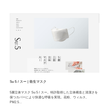
Drawing Software / お絵かきソフト・アプリ・ブラシ
ニュース・マガジン・メディア・SNS・YouTube
346
ニュース・マガジン・メディア・SNS・YouTube
Suː5 / スー | 衛生マスク
5層立体マスク Suː5 / スー。特許取得した立体構造と清潔さを
保つカバーにより快適な呼吸を実現。花粉、ウィルス、
PM2.5...