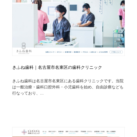
オフィス・シェアオフィス・コワーキング・シェアス
商業施設・商業ビル
33
ペース
商業施設・商業ビル
携帯電話・通信・サービス
15
携帯電話・通信・サービス
ファッション・洋服
511
ファッション・洋服
コスメ・化粧品・石鹸・シャンプー・ヘアケア・香水
220
コスメ・化粧品・石鹸・シャンプー・ヘアケア・香水
農業・林業・漁業・畜産・鉱業・燃料
54
きふね歯科｜名古屋市名東区の歯科クリニック
農業・林業・漁業・畜産・鉱業・燃料
食品・飲料・酒・菓子
444
きふね歯科は名古屋市名東区にある歯科クリニックです。当院
は一般治療・歯科口腔外科・小児歯科を始め、自由診療なども
行なっており、...
食品・飲料・酒・菓子
飲食・レストラン・カフェ
182
飲食・レストラン・カフェ
植物・花・ガーデニング・造園
42
植物・花・ガーデニング・造園
陶芸・窯・ガラス・木工・手工芸
34