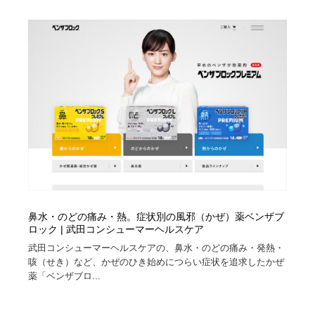
映画・アニメ・DVD・動画配信・放送・TV・ラジオ
音楽・アーティスト・楽器・舞台・演劇・ミュージカ
152
ル・ダンス
音楽・アーティスト・楽器・舞台・演劇・ミュージカ
芸能人・俳優・女優・タレント・モデル・芸能事務所
42
ル・ダンス
芸能人・俳優・女優・タレント・モデル・芸能事務所
キャンペーン・イベント・ワークショップ・コンペティ
77
ション
キャンペーン・イベント・ワークショップ・コンペティ
マッチングサービス
22
ション
マッチングサービス
アート・芸術・美術館・美術展・博物館・ギャラリー
383
アート・芸術・美術館・美術展・博物館・ギャラリー
鉛筆画・木炭画・デッサン・クロッキー
15
鼻水・のどの痛み・熱。症状別の風邪（かぜ）薬ベンザブ
ロック | 武田コンシューマーヘルスケア
鉛筆画・木炭画・デッサン・クロッキー
グラフィティ・Graffiti・ストリートアート
4
武田コンシューマーヘルスケアの、鼻水・のどの痛み・発熱・
咳（せき）など、かぜのひき始めにつらい症状を追求したかぜ
グラフィティ・Graffiti・ストリートアート
GWD スタッフお気に入り
201
薬「ベンザブロ...
GWD スタッフお気に入り
Drawing Software / お絵かきソフト・アプリ・ブラシ
11