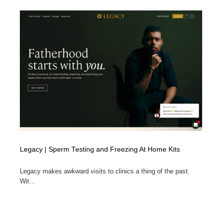
求人・採用・転職・就職・人材紹介
健康・医療・福祉・病院・歯医者・製薬・薬品
200
健康・医療・福祉・病院・歯医者・製薬・薬品
金融・銀行・投資・保険・M&A・商社
78
金融・銀行・投資・保険・M&A・商社
起業・事業支援・ボランティア・NPO
8
起業・事業支援・ボランティア・NPO
教育・スクール・保育・幼稚園・小中高・大学・専門学
173
校
教育・スクール・保育・幼稚園・小中高・大学・専門学
システム開発・IT・決済・アプリ・ソフトウェア
99
校
システム開発・IT・決済・アプリ・ソフトウェア
テクノロジー・AI・人工知能・スマートホーム・オンラ
74
イン
Legacy | Sperm Testing and Freezing At Home Kits
テクノロジー・AI・人工知能・スマートホーム・オンラ
日本伝統：着物・織物・舞踊・歌舞伎・茶道・華道・書
Legacy makes awkward visits to clinics a thing of the past.
17
イン
道
Wit...
日本伝統：着物・織物・舞踊・歌舞伎・茶道・華道・書
映画・アニメ・DVD・動画配信・放送・TV・ラジオ
65
道