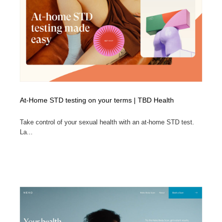
イラストレーター
コンテンツ・メディア制作会社
9
コンテンツ・メディア制作会社
フォント・フリーフォント / 書体
238
フォント・フリーフォント / 書体
レタリング・カリグラフィ・サイン・看板
31
レタリング・カリグラフィ・サイン・看板
編集・ライティング・コピーライター
19
At-Home STD testing on your terms | TBD Health
編集・ライティング・コピーライター
スタイリスト・ヘア＆メークアップ・プロップ・セット
18
デザイン
Take control of your sexual health with an at-home STD test.
La...
スタイリスト・ヘア＆メークアップ・プロップ・セット
映像・クリエイター・プロダクション
164
デザイン
映像・クリエイター・プロダクション
撮影スタジオ・撮影用小物・背景ボード・リース・レン
20
タル
撮影スタジオ・撮影用小物・背景ボード・リース・レン
コーダー・エンジニア・デベロッパー
136
タル