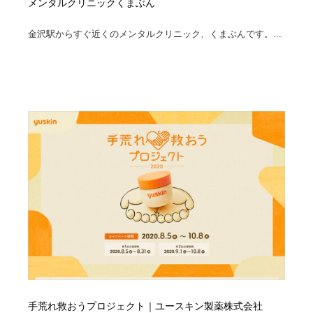
メンタルクリニックくまぶん
求人・採用・転職・就職・人材紹介
健康・医療・福祉・病院・歯医者・製薬・薬品
200
金沢駅からすぐ近くのメンタルクリニック、くまぶんです。...
健康・医療・福祉・病院・歯医者・製薬・薬品
金融・銀行・投資・保険・M&A・商社
78
金融・銀行・投資・保険・M&A・商社
起業・事業支援・ボランティア・NPO
8
起業・事業支援・ボランティア・NPO
教育・スクール・保育・幼稚園・小中高・大学・専門学
173
校
教育・スクール・保育・幼稚園・小中高・大学・専門学
システム開発・IT・決済・アプリ・ソフトウェア
99
校
システム開発・IT・決済・アプリ・ソフトウェア
テクノロジー・AI・人工知能・スマートホーム・オンラ
74
イン
テクノロジー・AI・人工知能・スマートホーム・オンラ
日本伝統：着物・織物・舞踊・歌舞伎・茶道・華道・書
17
イン
道
日本伝統：着物・織物・舞踊・歌舞伎・茶道・華道・書
映画・アニメ・DVD・動画配信・放送・TV・ラジオ
65
道
手荒れ救おうプロジェクト｜ユースキン製薬株式会社