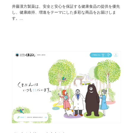
ホテル・旅館・温泉・銭湯・サウナ
旅行・観光・電車・航空会社
55
井藤漢方製薬は、安全と安心を保証する健康食品の提供を優先
し、健康維持、増進をテーマにした多彩な商品をお届けしま
す。...
旅行・観光・電車・航空会社
アウトドア・キャンプ・登山
40
アウトドア・キャンプ・登山
スポーツ・スポーツ用品・トレーニング・ダイエット
71
スポーツ・スポーツ用品・トレーニング・ダイエット
ペット・トリミング
20
ペット・トリミング
ウェディング・結婚
38
ウェディング・結婚
育児・ベイビー・玩具・絵本
27
育児・ベイビー・玩具・絵本
宗教・神社仏閣・禅・寺・神社
33
宗教・神社仏閣・禅・寺・神社
法律・監査・税理士・弁護士・司法書士・行政
29
法律・監査・税理士・弁護士・司法書士・行政
求人・採用・転職・就職・人材紹介
379