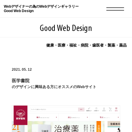
Webデザイナーの為のWebデザインギャラリー
Good Web Design
Good Web Design
健康・医療・福祉・病院・歯医者・製薬・薬品
2026年08月10日の登録サイト数は8552件です
2021. 05. 12
登録Webサイト全一覧
8552
医学書院
登録Webサイト全一覧!
現役Webデザイナーによるコラム
15
のデザインに興味ある方にオススメのWebサイト
現役Webデザイナーによるコラム
ニュース
12
ニュース
ABOUT
ABOUT
人気ランキング TOP100