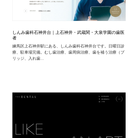
しんみ歯科石神井台｜上石神井・武蔵関・大泉学園の歯医
者
練馬区上石神井駅にある、しんみ歯科石神井台です。日曜日診
療、駐車場完備。むし歯治療、歯周病治療、歯を補う治療（ブ
リッジ、入れ歯...