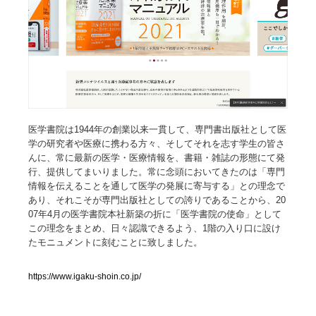
人気ランキング TOP100
業界別 登録Webサイト一覧
Web制作会社・プロダクション・デジタル
579
Web制作会社・プロダクション・デジタル
フォトグラファー・カメラマン・写真
257
医学書院は1944年の創業以来一貫して、専門書出版社として医
学の研究者や医療に携わる方々、そしてそれを志す学生の皆さ
んに、常に最新の医学・医療情報を、書籍・雑誌の形態にて発
フォトグラファー・カメラマン・写真
広告・マーケティング・PR・企画・プロデュース
182
行、提供してまいりました。常に念頭においてきたのは「専門
情報を伝えることを通して医学の発展に寄与する」との理念で
広告・マーケティング・PR・企画・プロデュース
ブランディング・コンサルティング
151
あり、それこそが専門出版社としての誇りであることから、20
07年4月の医学書院本社新築の折に「医学書院の使命」として
この理念をまとめ、日々認識できるよう、1階の入り口に設け
ブランディング・コンサルティング
グラフィックデザイン・デザイン事務所
485
たモニュメントに刻むことに致しました。
グラフィックデザイン・デザイン事務所
印刷・製本・包装・グッズ
43
https://www.igaku-shoin.co.jp/
印刷・製本・包装・グッズ
イラストレーター
160