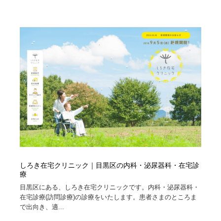
コーダー・エンジニア・デベロッパー
Javascript・WordPress・CSS・SEO・コーディング
97
Javascript・WordPress・CSS・SEO・コーディング
レンタルサーバー・クラウドサービス・ドメイン
10
レンタルサーバー・クラウドサービス・ドメイン
ネット通販・EC・オークション・フリマ
15
ネット通販・EC・オークション・フリマ
フリー素材・写真・モックアップ
41
フリー素材・写真・モックアップ
3D・CG・モーションデザイン
21
3D・CG・モーションデザイン
眼鏡・コンタクトレンズ・サングラス
30
眼鏡・コンタクトレンズ・サングラス
プロダクト・インテリア
139
しろき在宅クリニック｜目黒区の内科・泌尿器科・在宅診
プロダクト・インテリア
ライフスタイル・家具・生活雑貨・家電
321
療
目黒区にある、しろき在宅クリニックです。内科・泌尿器科・
ライフスタイル・家具・生活雑貨・家電
ネオンサイン・ネオン菅・オリジナル
7
在宅診療(訪問診療)の診療をいたします。患者さまのところま
で出向き、適...
ネオンサイン・ネオン菅・オリジナル