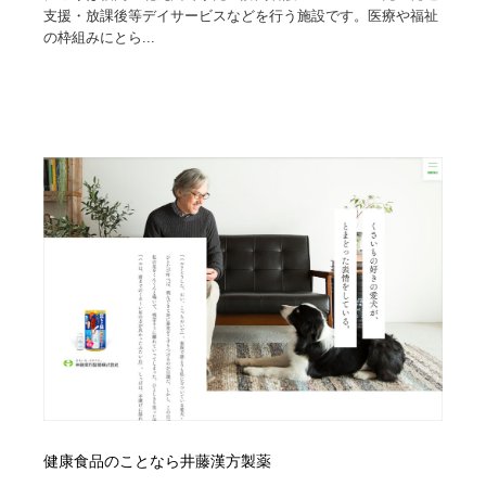
陶芸・窯・ガラス・木工・手工芸
材料：糸・布・紙・プラスチック・石・木材
38
支援・放課後等デイサービスなどを行う施設です。医療や福祉
の枠組みにとら...
材料：糸・布・紙・プラスチック・石・木材
工業・加工・技術・機械・電気
59
工業・加工・技術・機械・電気
宇宙
9
宇宙
日本の歴史・資料・伝統・将棋・囲碁
4
日本の歴史・資料・伝統・将棋・囲碁
動物園・水族館・公園・テーマパーク・アミューズメン
23
ト
動物園・水族館・公園・テーマパーク・アミューズメン
書籍・本屋・出版・作家・小説家・脚本家
58
ト
書籍・本屋・出版・作家・小説家・脚本家
ヘアサロン・美容院・理髪店・エステ
60
ヘアサロン・美容院・理髪店・エステ
自動車・船・飛行機・交通・自転車
71
自動車・船・飛行機・交通・自転車
ホテル・旅館・温泉・銭湯・サウナ
149
健康食品のことなら井藤漢方製薬