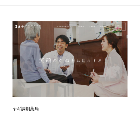
イラストレーター
コンテンツ・メディア制作会社
9
コンテンツ・メディア制作会社
フォント・フリーフォント / 書体
238
フォント・フリーフォント / 書体
レタリング・カリグラフィ・サイン・看板
31
レタリング・カリグラフィ・サイン・看板
編集・ライティング・コピーライター
19
編集・ライティング・コピーライター
スタイリスト・ヘア＆メークアップ・プロップ・セット
18
デザイン
スタイリスト・ヘア＆メークアップ・プロップ・セット
映像・クリエイター・プロダクション
164
デザイン
映像・クリエイター・プロダクション
撮影スタジオ・撮影用小物・背景ボード・リース・レン
20
ヤギ調剤薬局
タル
...
撮影スタジオ・撮影用小物・背景ボード・リース・レン
コーダー・エンジニア・デベロッパー
136
タル