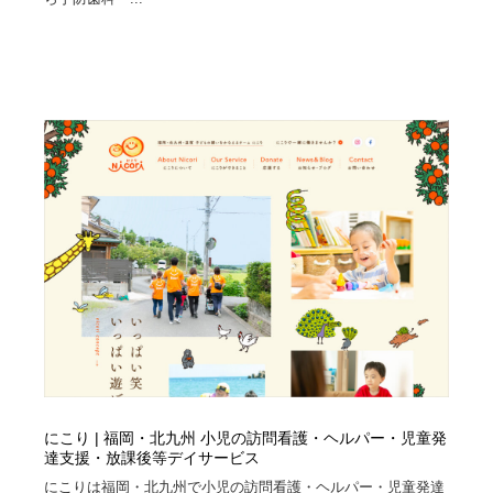
オフィス・シェアオフィス・コワーキング・シェアス
商業施設・商業ビル
33
ペース
商業施設・商業ビル
携帯電話・通信・サービス
15
携帯電話・通信・サービス
ファッション・洋服
511
ファッション・洋服
コスメ・化粧品・石鹸・シャンプー・ヘアケア・香水
220
コスメ・化粧品・石鹸・シャンプー・ヘアケア・香水
農業・林業・漁業・畜産・鉱業・燃料
54
農業・林業・漁業・畜産・鉱業・燃料
食品・飲料・酒・菓子
444
食品・飲料・酒・菓子
飲食・レストラン・カフェ
182
飲食・レストラン・カフェ
植物・花・ガーデニング・造園
42
にこり | 福岡・北九州 小児の訪問看護・ヘルパー・児童発
植物・花・ガーデニング・造園
陶芸・窯・ガラス・木工・手工芸
34
達支援・放課後等デイサービス
にこりは福岡・北九州で小児の訪問看護・ヘルパー・児童発達