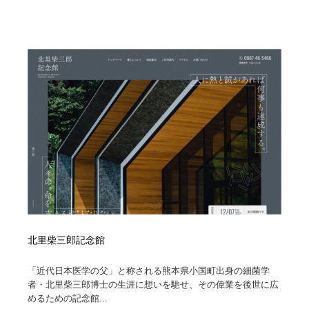
北里柴三郎記念館
「近代日本医学の父」と称される熊本県小国町出身の細菌学
者・北里柴三郎博士の生涯に想いを馳せ、その偉業を後世に広
めるための記念館...