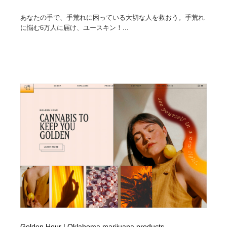
映画・アニメ・DVD・動画配信・放送・TV・ラジオ
音楽・アーティスト・楽器・舞台・演劇・ミュージカ
152
ル・ダンス
あなたの手で、手荒れに困っている大切な人を救おう。手荒れ
に悩む6万人に届け、ユースキン！...
音楽・アーティスト・楽器・舞台・演劇・ミュージカ
芸能人・俳優・女優・タレント・モデル・芸能事務所
42
ル・ダンス
芸能人・俳優・女優・タレント・モデル・芸能事務所
キャンペーン・イベント・ワークショップ・コンペティ
77
ション
キャンペーン・イベント・ワークショップ・コンペティ
マッチングサービス
22
ション
マッチングサービス
アート・芸術・美術館・美術展・博物館・ギャラリー
383
アート・芸術・美術館・美術展・博物館・ギャラリー
鉛筆画・木炭画・デッサン・クロッキー
15
鉛筆画・木炭画・デッサン・クロッキー
グラフィティ・Graffiti・ストリートアート
4
グラフィティ・Graffiti・ストリートアート
GWD スタッフお気に入り
201
GWD スタッフお気に入り
Drawing Software / お絵かきソフト・アプリ・ブラシ
11
Golden Hour | Oklahoma marijuana products