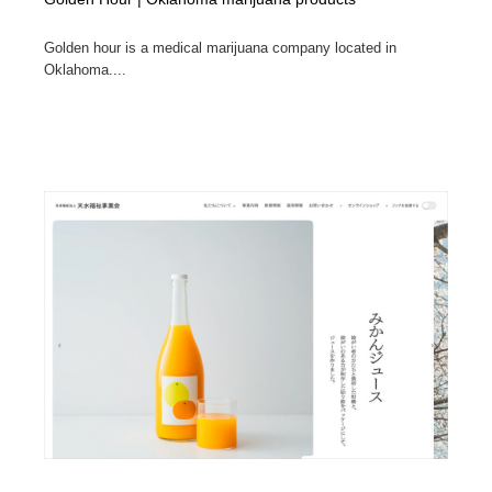
Drawing Software / お絵かきソフト・アプリ・ブラシ
ニュース・マガジン・メディア・SNS・YouTube
346
Golden hour is a medical marijuana company located in
Oklahoma....
ニュース・マガジン・メディア・SNS・YouTube