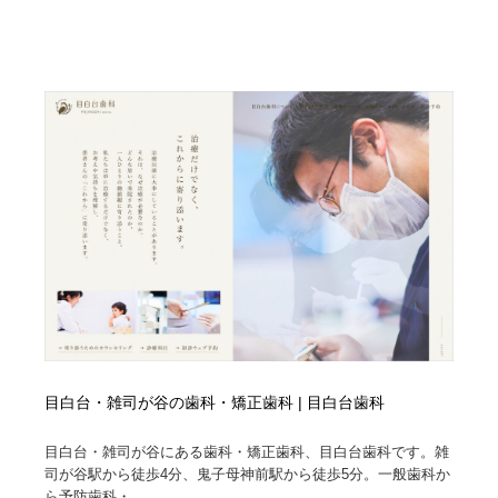
縫製・革製品・靴・鞄
55
縫製・革製品・靴・鞄
時計・腕時計
28
時計・腕時計
カメラ・レンズ
18
カメラ・レンズ
ジュエリー・装飾品
54
ジュエリー・装飾品
おもちゃ・ホビー・ゲーム
35
おもちゃ・ホビー・ゲーム
アニメーション・キャラクターデザイン
23
アニメーション・キャラクターデザイン
建築・空間・工務店・内装・店舗・環境デザイン
276
建築・空間・工務店・内装・店舗・環境デザイン
建設・住宅・不動産・倉庫
197
目白台・雑司が谷の歯科・矯正歯科 | 目白台歯科
建設・住宅・不動産・倉庫
オフィス・シェアオフィス・コワーキング・シェアス
46
目白台・雑司が谷にある歯科・矯正歯科、目白台歯科です。雑
ペース
司が谷駅から徒歩4分、鬼子母神前駅から徒歩5分。一般歯科か
ら予防歯科・...