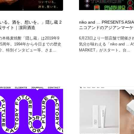
フォトグラファー・カメラマン・写真
グラフィックデザイン・デザイン事務所
485
いる。酒を、想いを。」隠し蔵 2
niko and … PRESENTS ASI
設サイト｜濵田酒造
ニコアンドのアジアンマーケ
グラフィックデザイン・デザイン事務所
コンテンツ・メディア制作会社
9
本格麦焼酎「隠し蔵」は2019年9
6月23日より一部店舗で開催さ
5周年。1994年から今日までの歴史
気分が味わえる「niko and ... A
コンテンツ・メディア制作会社
編集・ライティング・コピーライター
19
介、特別インタビュー等、さま...
MARKET」がスタート。台...
編集・ライティング・コピーライター
撮影スタジオ・撮影用小物・背景ボード・リース・レンタル
20
撮影スタジオ・撮影用小物・背景ボード・リース・レンタル
レンタルサーバー・クラウドサービス・ドメイン
10
レンタルサーバー・クラウドサービス・ドメイン
3D・CG・モーションデザイン
20
3D・CG・モーションデザイン
ライフスタイル・家具・生活雑貨・家電
320
ライフスタイル・家具・生活雑貨・家電
時計・腕時計
28