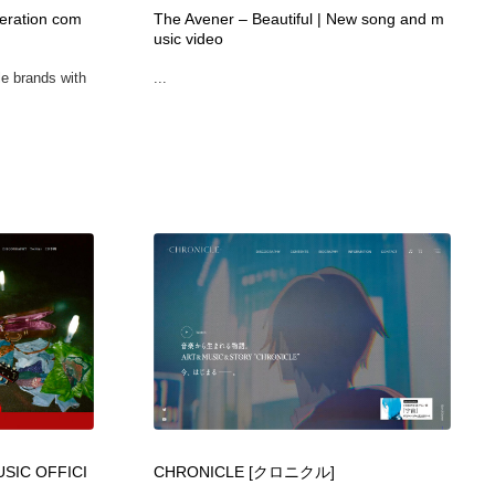
eration com
The Avener – Beautiful | New song and m
ホテル・旅館・温泉・銭湯・サウナ
スポーツ・スポーツ用品・トレーニング・ダイエット
71
usic video
le brands with
...
スポーツ・スポーツ用品・トレーニング・ダイエット
育児・ベイビー・玩具・絵本
27
育児・ベイビー・玩具・絵本
求人・採用・転職・就職・人材紹介
379
求人・採用・転職・就職・人材紹介
起業・事業支援・ボランティア・NPO
8
起業・事業支援・ボランティア・NPO
テクノロジー・AI・人工知能・スマートホーム・オンライン
74
テクノロジー・AI・人工知能・スマートホーム・オンライン
音楽・アーティスト・楽器・舞台・演劇・ミュージカル・ダ
152
ンス
音楽・アーティスト・楽器・舞台・演劇・ミュージカル・ダ
マッチングサービス
22
ンス
マッチングサービス
グラフィティ・Graffiti・ストリートアート
4
IC OFFICI
CHRONICLE [クロニクル]