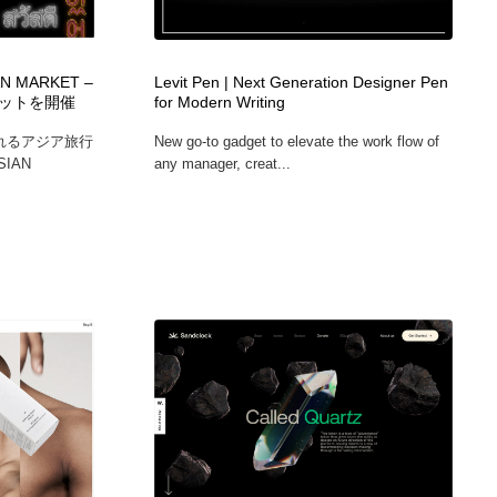
広告・マーケティング・PR・企画・プロデュース
印刷・製本・包装・グッズ
43
AN MARKET –
Levit Pen | Next Generation Designer Pen
ットを開催
for Modern Writing
印刷・製本・包装・グッズ
フォント・フリーフォント / 書体
238
れるアジア旅行
New go-to gadget to elevate the work flow of
SIAN
any manager, creat...
フォント・フリーフォント / 書体
スタイリスト・ヘア＆メークアップ・プロップ・セットデザ
18
イン
スタイリスト・ヘア＆メークアップ・プロップ・セットデザ
コーダー・エンジニア・デベロッパー
136
イン
コーダー・エンジニア・デベロッパー
ネット通販・EC・オークション・フリマ
15
ネット通販・EC・オークション・フリマ
眼鏡・コンタクトレンズ・サングラス
30
眼鏡・コンタクトレンズ・サングラス
ネオンサイン・ネオン菅・オリジナル
7
ネオンサイン・ネオン菅・オリジナル
カメラ・レンズ
18