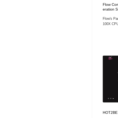
Flow Com
ヘアサロン・美容院・理髪店・エステ
旅行・観光・電車・航空会社
55
eration 
Flow's Pa
旅行・観光・電車・航空会社
ペット・トリミング
20
100X CPU 
ペット・トリミング
宗教・神社仏閣・禅・寺・神社
33
宗教・神社仏閣・禅・寺・神社
健康・医療・福祉・病院・歯医者・製薬・薬品
200
健康・医療・福祉・病院・歯医者・製薬・薬品
教育・スクール・保育・幼稚園・小中高・大学・専門学校
173
教育・スクール・保育・幼稚園・小中高・大学・専門学校
日本伝統：着物・織物・舞踊・歌舞伎・茶道・華道・書道
17
日本伝統：着物・織物・舞踊・歌舞伎・茶道・華道・書道
芸能人・俳優・女優・タレント・モデル・芸能事務所
42
芸能人・俳優・女優・タレント・モデル・芸能事務所
アート・芸術・美術館・美術展・博物館・ギャラリー
383
HOT2BE