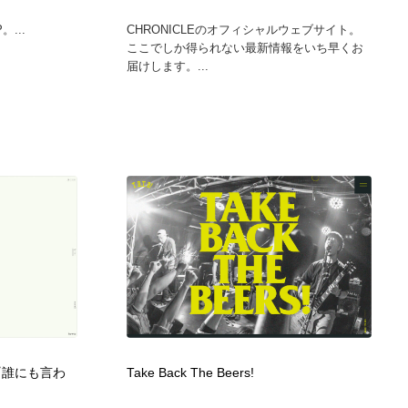
グラフィティ・Graffiti・ストリートアート
ニュース・マガジン・メディア・SNS・YouTube
346
...
CHRONICLEのオフィシャルウェブサイト。
ここでしか得られない最新情報をいち早くお
届けします。...
ニュース・マガジン・メディア・SNS・YouTube
『誰にも言わ
Take Back The Beers!