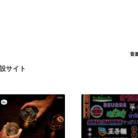
音
年特設サイト
現役Webデザイナーによるコラム
15
現役Webデザイナーによるコラム
人気ランキング TOP100
人気ランキング TOP100
フォトグラファー・カメラマン・写真
257