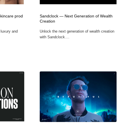
カメラ・レンズ
アニメーション・キャラクターデザイン
23
skincare prod
Sandclock — Next Generation of Wealth
Creation
アニメーション・キャラクターデザイン
オフィス・シェアオフィス・コワーキング・シェアスペース
46
 luxury and
Unlock the next generation of wealth creation
with Sandclock....
オフィス・シェアオフィス・コワーキング・シェアスペース
ファッション・洋服
511
ファッション・洋服
食品・飲料・酒・菓子
444
食品・飲料・酒・菓子
陶芸・窯・ガラス・木工・手工芸
34
陶芸・窯・ガラス・木工・手工芸
宇宙
9
宇宙
書籍・本屋・出版・作家・小説家・脚本家
58
書籍・本屋・出版・作家・小説家・脚本家
ホテル・旅館・温泉・銭湯・サウナ
149