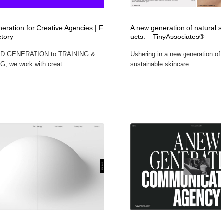
時計・腕時計
おもちゃ・ホビー・ゲーム
35
eration for Creative Agencies | F
A new generation of natural 
ctory
ucts. – TinyAssociates®
おもちゃ・ホビー・ゲーム
建設・住宅・不動産・倉庫
197
AD GENERATION to TRAINING &
Ushering in a new generation of
 we work with creat...
sustainable skincare...
建設・住宅・不動産・倉庫
携帯電話・通信・サービス
15
携帯電話・通信・サービス
農業・林業・漁業・畜産・鉱業・燃料
54
農業・林業・漁業・畜産・鉱業・燃料
植物・花・ガーデニング・造園
42
植物・花・ガーデニング・造園
工業・加工・技術・機械・電気
59
工業・加工・技術・機械・電気
動物園・水族館・公園・テーマパーク・アミューズメント
23
動物園・水族館・公園・テーマパーク・アミューズメント
自動車・船・飛行機・交通・自転車
71