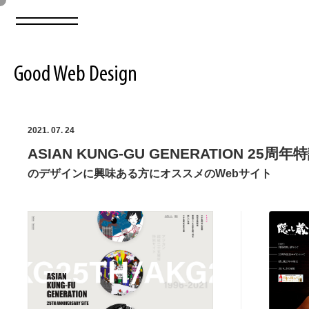
Good Web Design
2026年08月08日の登録サイト数は8550件です
2021. 07. 24
ASIAN KUNG-GU GENERATION 25周
登録Webサイト全一覧
8550
のデザインに興味ある方にオススメのWebサイト
登録Webサイト全一覧!
ABOUT
ABOUT
業界別 登録Webサイト一覧
Web制作会社・プロダクション・デジタル
579