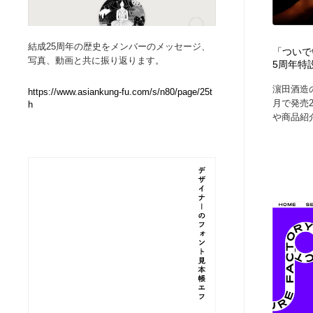
Web制作会社・プロダクション・デジタル
ブランディング・コンサルティング
151
結成25周年の歴史をメンバーのメッセージ、
「ついで
写真、動画と共に振り返ります。
5周年特
ブランディング・コンサルティング
イラストレーター
160
濵田酒造の
https://www.asiankung-fu.com/s/n80/page/25t
月で発売2
h
イラストレーター
レタリング・カリグラフィ・サイン・看板
31
や商品紹
レタリング・カリグラフィ・サイン・看板
映像・クリエイター・プロダクション
164
映像・クリエイター・プロダクション
Javascript・WordPress・CSS・SEO・コーディング
97
Javascript・WordPress・CSS・SEO・コーディング
フリー素材・写真・モックアップ
41
フリー素材・写真・モックアップ
プロダクト・インテリア
139
プロダクト・インテリア
縫製・革製品・靴・鞄
55