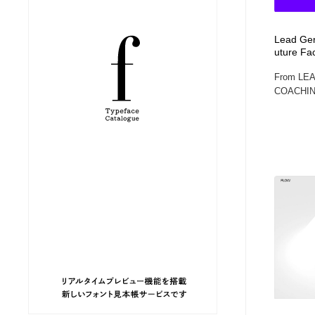
縫製・革製品・靴・鞄
ジュエリー・装飾品
54
Lead Gen
uture Fa
ジュエリー・装飾品
建築・空間・工務店・内装・店舗・環境デザイン
276
From LE
COACHING,
建築・空間・工務店・内装・店舗・環境デザイン
商業施設・商業ビル
33
商業施設・商業ビル
コスメ・化粧品・石鹸・シャンプー・ヘアケア・香水
220
コスメ・化粧品・石鹸・シャンプー・ヘアケア・香水
飲食・レストラン・カフェ
182
飲食・レストラン・カフェ
材料：糸・布・紙・プラスチック・石・木材
38
材料：糸・布・紙・プラスチック・石・木材
日本の歴史・資料・伝統・将棋・囲碁
4
日本の歴史・資料・伝統・将棋・囲碁
ヘアサロン・美容院・理髪店・エステ
60