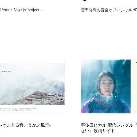
鉛筆画・木炭画・デッサン・クロッキー
Drawing Software / お絵かきソフト・アプリ・ブラシ
11
ferous Nuxt.js project...
菅田将暉の音楽オフィシャルHP。
Drawing Software / お絵かきソフト・アプリ・ブラシ
 -きこえる音、うかぶ風景-
宇多田ヒカル 配信シングル
ない』歌詞サイト