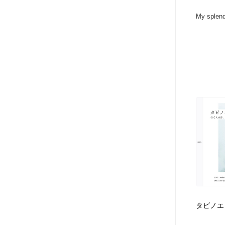
アート・芸術・美術館・美術展・博物館・ギャラリー
GWD スタッフお気に入り
201
My splendi
GWD スタッフお気に入り
タビノエ