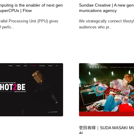
puting is the enabler of next gen
Sundae Creative | A new gen
自動車・船・飛行機・交通・自転車
アウトドア・キャンプ・登山
40
SuperCPUs | Flow
munications agency
rallel Processing Unit (PPU) gives
We strategically connect lifesty
アウトドア・キャンプ・登山
ウェディング・結婚
38
perfo...
audiences who pr...
ウェディング・結婚
法律・監査・税理士・弁護士・司法書士・行政
29
法律・監査・税理士・弁護士・司法書士・行政
金融・銀行・投資・保険・M&A・商社
78
金融・銀行・投資・保険・M&A・商社
システム開発・IT・決済・アプリ・ソフトウェア
99
システム開発・IT・決済・アプリ・ソフトウェア
映画・アニメ・DVD・動画配信・放送・TV・ラジオ
65
映画・アニメ・DVD・動画配信・放送・TV・ラジオ
キャンペーン・イベント・ワークショップ・コンペティショ
77
ン
キャンペーン・イベント・ワークショップ・コンペティショ
鉛筆画・木炭画・デッサン・クロッキー
15
ン
菅田将暉｜SUDA MASAKI MUS
AL