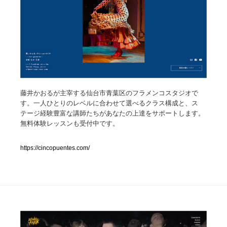
人気ランキング TOP100
業界別 登録Webサイト一覧
Web制作会社・プロダクション・デジタル
579
Web制作会社・プロダクション・デジタル
フォトグラファー・カメラマン・写真
257
藤井かおるが主宰する仙台市青葉区のフラメンコスタジオで
す。一人ひとりのレベルに合わせて選べるクラス構成と、ス
テージ経験豊富な講師たちがあなたの上達をサポートします。
フォトグラファー・カメラマン・写真
広告・マーケティング・PR・企画・プロデュース
182
無料体験レッスンも受付中です。
広告・マーケティング・PR・企画・プロデュース
ブランディング・コンサルティング
151
https://cincopuentes.com/
ブランディング・コンサルティング
グラフィックデザイン・デザイン事務所
485
グラフィックデザイン・デザイン事務所
印刷・製本・包装・グッズ
43
印刷・製本・包装・グッズ
イラストレーター
160