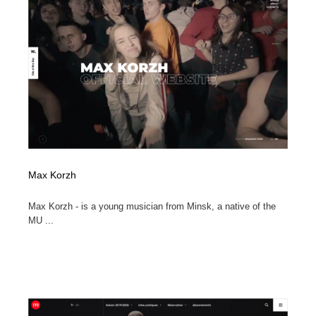
イラストレーター
コンテンツ・メディア制作会社
9
コンテンツ・メディア制作会社
フォント・フリーフォント / 書体
238
フォント・フリーフォント / 書体
レタリング・カリグラフィ・サイン・看板
31
レタリング・カリグラフィ・サイン・看板
編集・ライティング・コピーライター
19
編集・ライティング・コピーライター
スタイリスト・ヘア＆メークアップ・プロップ・セット
18
デザイン
Max Korzh
スタイリスト・ヘア＆メークアップ・プロップ・セット
映像・クリエイター・プロダクション
164
Max Korzh - is a young musician from Minsk, a native of the
デザイン
MU ...
映像・クリエイター・プロダクション
撮影スタジオ・撮影用小物・背景ボード・リース・レン
20
タル
撮影スタジオ・撮影用小物・背景ボード・リース・レン
コーダー・エンジニア・デベロッパー
136
タル