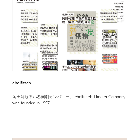
陶芸・窯・ガラス・木工・手工芸
材料：糸・布・紙・プラスチック・石・木材
38
材料：糸・布・紙・プラスチック・石・木材
工業・加工・技術・機械・電気
59
工業・加工・技術・機械・電気
宇宙
9
宇宙
日本の歴史・資料・伝統・将棋・囲碁
4
日本の歴史・資料・伝統・将棋・囲碁
動物園・水族館・公園・テーマパーク・アミューズメン
23
ト
chelfitsch
動物園・水族館・公園・テーマパーク・アミューズメン
書籍・本屋・出版・作家・小説家・脚本家
58
ト
岡田利規率いる演劇カンパニー。 chelfitsch Theater Company
書籍・本屋・出版・作家・小説家・脚本家
ヘアサロン・美容院・理髪店・エステ
60
was founded in 1997...
ヘアサロン・美容院・理髪店・エステ
自動車・船・飛行機・交通・自転車
71
自動車・船・飛行機・交通・自転車
ホテル・旅館・温泉・銭湯・サウナ
149