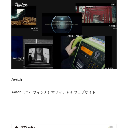
オフィス・シェアオフィス・コワーキング・シェアス
商業施設・商業ビル
33
ペース
商業施設・商業ビル
携帯電話・通信・サービス
15
携帯電話・通信・サービス
ファッション・洋服
511
ファッション・洋服
コスメ・化粧品・石鹸・シャンプー・ヘアケア・香水
220
コスメ・化粧品・石鹸・シャンプー・ヘアケア・香水
農業・林業・漁業・畜産・鉱業・燃料
54
農業・林業・漁業・畜産・鉱業・燃料
食品・飲料・酒・菓子
444
Awich
食品・飲料・酒・菓子
飲食・レストラン・カフェ
181
Awich（エイウィッチ）オフィシャルウェブサイト...
飲食・レストラン・カフェ
植物・花・ガーデニング・造園
42
植物・花・ガーデニング・造園
陶芸・窯・ガラス・木工・手工芸
34