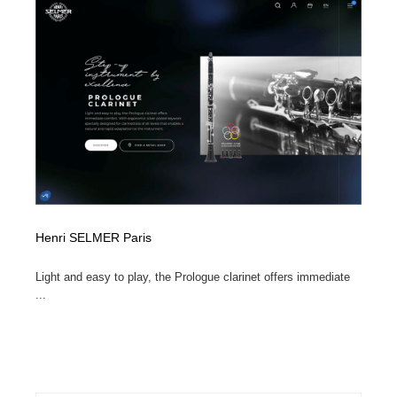
映画・アニメ・DVD・動画配信・放送・TV・ラジオ
音楽・アーティスト・楽器・舞台・演劇・ミュージカ
152
ル・ダンス
音楽・アーティスト・楽器・舞台・演劇・ミュージカ
芸能人・俳優・女優・タレント・モデル・芸能事務所
42
ル・ダンス
芸能人・俳優・女優・タレント・モデル・芸能事務所
キャンペーン・イベント・ワークショップ・コンペティ
77
ション
キャンペーン・イベント・ワークショップ・コンペティ
マッチングサービス
22
ション
マッチングサービス
アート・芸術・美術館・美術展・博物館・ギャラリー
383
Henri SELMER Paris
アート・芸術・美術館・美術展・博物館・ギャラリー
鉛筆画・木炭画・デッサン・クロッキー
15
Light and easy to play, the Prologue clarinet offers immediate
...
鉛筆画・木炭画・デッサン・クロッキー
グラフィティ・Graffiti・ストリートアート
4
グラフィティ・Graffiti・ストリートアート
GWD スタッフお気に入り
201
GWD スタッフお気に入り
Drawing Software / お絵かきソフト・アプリ・ブラシ
11