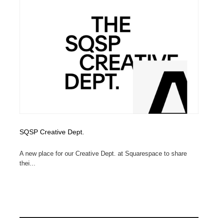
縫製・革製品・靴・鞄
55
縫製・革製品・靴・鞄
時計・腕時計
28
時計・腕時計
カメラ・レンズ
18
カメラ・レンズ
ジュエリー・装飾品
54
ジュエリー・装飾品
おもちゃ・ホビー・ゲーム
35
おもちゃ・ホビー・ゲーム
アニメーション・キャラクターデザイン
23
SQSP Creative Dept.
アニメーション・キャラクターデザイン
建築・空間・工務店・内装・店舗・環境デザイン
276
A new place for our Creative Dept. at Squarespace to share
thei...
建築・空間・工務店・内装・店舗・環境デザイン
建設・住宅・不動産・倉庫
197
建設・住宅・不動産・倉庫
オフィス・シェアオフィス・コワーキング・シェアス
46
ペース