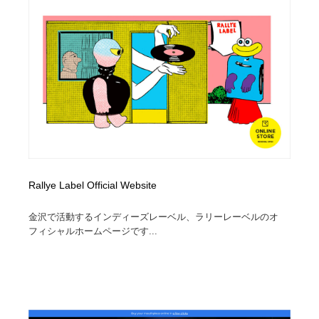
求人・採用・転職・就職・人材紹介
健康・医療・福祉・病院・歯医者・製薬・薬品
200
健康・医療・福祉・病院・歯医者・製薬・薬品
金融・銀行・投資・保険・M&A・商社
78
金融・銀行・投資・保険・M&A・商社
起業・事業支援・ボランティア・NPO
8
起業・事業支援・ボランティア・NPO
教育・スクール・保育・幼稚園・小中高・大学・専門学
173
校
教育・スクール・保育・幼稚園・小中高・大学・専門学
システム開発・IT・決済・アプリ・ソフトウェア
99
校
Rallye Label Official Website
システム開発・IT・決済・アプリ・ソフトウェア
テクノロジー・AI・人工知能・スマートホーム・オンラ
74
イン
金沢で活動するインディーズレーベル、ラリーレーベルのオ
フィシャルホームページです...
テクノロジー・AI・人工知能・スマートホーム・オンラ
日本伝統：着物・織物・舞踊・歌舞伎・茶道・華道・書
17
イン
道
日本伝統：着物・織物・舞踊・歌舞伎・茶道・華道・書
映画・アニメ・DVD・動画配信・放送・TV・ラジオ
65
道