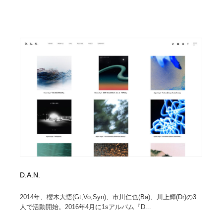
D.A.N.
2014年、櫻木大悟(Gt,Vo,Syn)、市川仁也(Ba)、川上輝(Dr)の3
人で活動開始。2016年4月に1sアルバム『D...