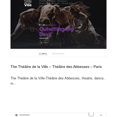
コーダー・エンジニア・デベロッパー
Javascript・WordPress・CSS・SEO・コーディング
97
Javascript・WordPress・CSS・SEO・コーディング
レンタルサーバー・クラウドサービス・ドメイン
10
レンタルサーバー・クラウドサービス・ドメイン
ネット通販・EC・オークション・フリマ
15
ネット通販・EC・オークション・フリマ
フリー素材・写真・モックアップ
41
フリー素材・写真・モックアップ
3D・CG・モーションデザイン
20
3D・CG・モーションデザイン
眼鏡・コンタクトレンズ・サングラス
30
The Théâtre de la Ville – Théâtre des Abbesses – Paris
The Théâtre de la Ville-Théâtre des Abbesses, theatre, dance,
眼鏡・コンタクトレンズ・サングラス
プロダクト・インテリア
139
m...
プロダクト・インテリア
ライフスタイル・家具・生活雑貨・家電
319
ライフスタイル・家具・生活雑貨・家電
ネオンサイン・ネオン菅・オリジナル
7
ネオンサイン・ネオン菅・オリジナル