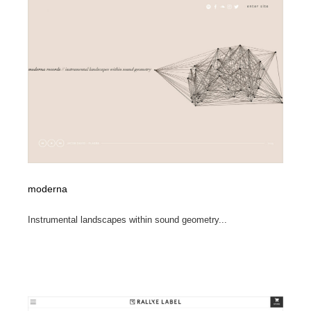
ホテル・旅館・温泉・銭湯・サウナ
旅行・観光・電車・航空会社
55
旅行・観光・電車・航空会社
アウトドア・キャンプ・登山
40
アウトドア・キャンプ・登山
スポーツ・スポーツ用品・トレーニング・ダイエット
71
スポーツ・スポーツ用品・トレーニング・ダイエット
ペット・トリミング
20
ペット・トリミング
ウェディング・結婚
38
ウェディング・結婚
育児・ベイビー・玩具・絵本
27
moderna
育児・ベイビー・玩具・絵本
宗教・神社仏閣・禅・寺・神社
33
Instrumental landscapes within sound geometry...
宗教・神社仏閣・禅・寺・神社
法律・監査・税理士・弁護士・司法書士・行政
29
法律・監査・税理士・弁護士・司法書士・行政
求人・採用・転職・就職・人材紹介
379