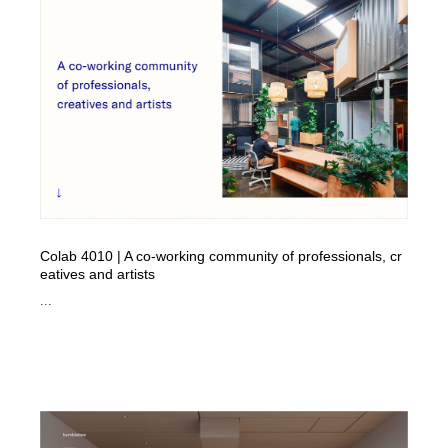
縫製・革製品・靴・鞄
55
縫製・革製品・靴・鞄
時計・腕時計
28
時計・腕時計
カメラ・レンズ
18
カメラ・レンズ
ジュエリー・装飾品
54
ジュエリー・装飾品
おもちゃ・ホビー・ゲーム
35
おもちゃ・ホビー・ゲーム
アニメーション・キャラクターデザイン
23
Colab 4010 | A co-working community of professionals, cr
eatives and artists
アニメーション・キャラクターデザイン
建築・空間・工務店・内装・店舗・環境デザイン
276
...
建築・空間・工務店・内装・店舗・環境デザイン
建設・住宅・不動産・倉庫
197
建設・住宅・不動産・倉庫
オフィス・シェアオフィス・コワーキング・シェアス
46
ペース