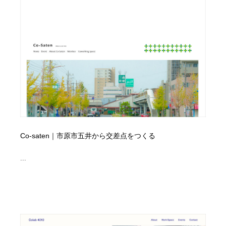
コーダー・エンジニア・デベロッパー
Javascript・WordPress・CSS・SEO・コーディング
97
Javascript・WordPress・CSS・SEO・コーディング
レンタルサーバー・クラウドサービス・ドメイン
10
レンタルサーバー・クラウドサービス・ドメイン
ネット通販・EC・オークション・フリマ
15
ネット通販・EC・オークション・フリマ
フリー素材・写真・モックアップ
41
フリー素材・写真・モックアップ
3D・CG・モーションデザイン
21
3D・CG・モーションデザイン
眼鏡・コンタクトレンズ・サングラス
30
Co-saten｜市原市五井から交差点をつくる
眼鏡・コンタクトレンズ・サングラス
プロダクト・インテリア
139
...
プロダクト・インテリア
ライフスタイル・家具・生活雑貨・家電
321
ライフスタイル・家具・生活雑貨・家電
ネオンサイン・ネオン菅・オリジナル
7
ネオンサイン・ネオン菅・オリジナル