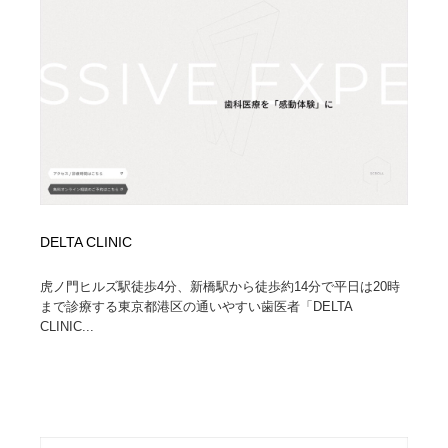
イラストレーター
コンテンツ・メディア制作会社
9
コンテンツ・メディア制作会社
フォント・フリーフォント / 書体
238
フォント・フリーフォント / 書体
レタリング・カリグラフィ・サイン・看板
31
レタリング・カリグラフィ・サイン・看板
編集・ライティング・コピーライター
19
編集・ライティング・コピーライター
スタイリスト・ヘア＆メークアップ・プロップ・セット
18
デザイン
DELTA CLINIC
虎ノ門ヒルズ駅徒歩4分、新橋駅から徒歩約14分で平日は20時
スタイリスト・ヘア＆メークアップ・プロップ・セット
映像・クリエイター・プロダクション
164
まで診療する東京都港区の通いやすい歯医者「DELTA
デザイン
CLINIC...
映像・クリエイター・プロダクション
撮影スタジオ・撮影用小物・背景ボード・リース・レン
20
タル
撮影スタジオ・撮影用小物・背景ボード・リース・レン
コーダー・エンジニア・デベロッパー
136
タル