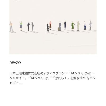
ホテル・旅館・温泉・銭湯・サウナ
旅行・観光・電車・航空会社
55
旅行・観光・電車・航空会社
アウトドア・キャンプ・登山
40
アウトドア・キャンプ・登山
スポーツ・スポーツ用品・トレーニング・ダイエット
71
スポーツ・スポーツ用品・トレーニング・ダイエット
ペット・トリミング
20
ペット・トリミング
ウェディング・結婚
38
ウェディング・結婚
育児・ベイビー・玩具・絵本
27
REVZO
育児・ベイビー・玩具・絵本
宗教・神社仏閣・禅・寺・神社
33
日本土地建物株式会社のオフィスブランド「REVZO」のポー
タルサイト。「REVZO」は、“「はたらく」を解き放つ”をコン
セプト...
宗教・神社仏閣・禅・寺・神社
法律・監査・税理士・弁護士・司法書士・行政
29
法律・監査・税理士・弁護士・司法書士・行政
求人・採用・転職・就職・人材紹介
379