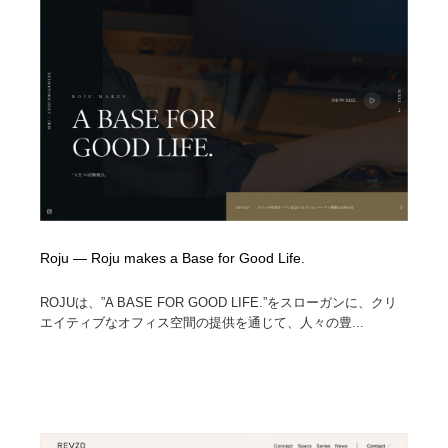
陶芸・窯・ガラス・木工・手工芸
材料：糸・布・紙・プラスチック・石・木材
38
材料：糸・布・紙・プラスチック・石・木材
工業・加工・技術・機械・電気
59
工業・加工・技術・機械・電気
宇宙
9
宇宙
日本の歴史・資料・伝統・将棋・囲碁
4
日本の歴史・資料・伝統・将棋・囲碁
動物園・水族館・公園・テーマパーク・アミューズメン
23
ト
Roju — Roju makes a Base for Good Life.
動物園・水族館・公園・テーマパーク・アミューズメン
書籍・本屋・出版・作家・小説家・脚本家
58
ト
ROJUは、”A BASE FOR GOOD LIFE.”をスローガンに、クリ
書籍・本屋・出版・作家・小説家・脚本家
ヘアサロン・美容院・理髪店・エステ
60
エイティブなオフィス空間の提供を通じて、人々の豊...
ヘアサロン・美容院・理髪店・エステ
自動車・船・飛行機・交通・自転車
71
自動車・船・飛行機・交通・自転車
ホテル・旅館・温泉・銭湯・サウナ
149