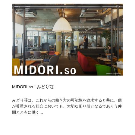
求人・採用・転職・就職・人材紹介
健康・医療・福祉・病院・歯医者・製薬・薬品
200
健康・医療・福祉・病院・歯医者・製薬・薬品
金融・銀行・投資・保険・M&A・商社
78
金融・銀行・投資・保険・M&A・商社
起業・事業支援・ボランティア・NPO
8
起業・事業支援・ボランティア・NPO
教育・スクール・保育・幼稚園・小中高・大学・専門学
173
校
教育・スクール・保育・幼稚園・小中高・大学・専門学
システム開発・IT・決済・アプリ・ソフトウェア
99
校
システム開発・IT・決済・アプリ・ソフトウェア
テクノロジー・AI・人工知能・スマートホーム・オンラ
74
MIDORI.so | みどり荘
イン
みどり荘は、これからの働き方の可能性を追求すると共に、個
テクノロジー・AI・人工知能・スマートホーム・オンラ
日本伝統：着物・織物・舞踊・歌舞伎・茶道・華道・書
17
が尊重される社会においても、大切な拠り所となるであろう仲
イン
道
間とともに働く...
日本伝統：着物・織物・舞踊・歌舞伎・茶道・華道・書
映画・アニメ・DVD・動画配信・放送・TV・ラジオ
65
道