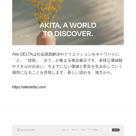
人気ランキング TOP100
業界別 登録Webサイト一覧
Web制作会社・プロダクション・デジタル
579
Atle DELTAは社会課題解決やクリエイションをキーワードに
Web制作会社・プロダクション・デジタル
フォトグラファー・カメラマン・写真
257
「人」「技術」「企て」が集まる複合拠点です。多様な価値観
やスキルが出会い、今までにない価値と変化を生み出していく
フォトグラファー・カメラマン・写真
広告・マーケティング・PR・企画・プロデュース
182
場所になることを目指します。新しい流れを、地方から。
広告・マーケティング・PR・企画・プロデュース
ブランディング・コンサルティング
151
https://atledelta.com/
ブランディング・コンサルティング
グラフィックデザイン・デザイン事務所
485
グラフィックデザイン・デザイン事務所
印刷・製本・包装・グッズ
43
印刷・製本・包装・グッズ
イラストレーター
160