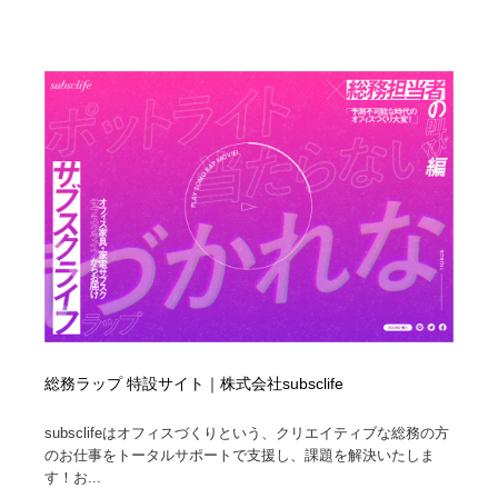
Drawing Software / お絵かきソフト・アプリ・ブラシ
ニュース・マガジン・メディア・SNS・YouTube
346
ニュース・マガジン・メディア・SNS・YouTube
総務ラップ 特設サイト｜株式会社subsclife
subsclifeはオフィスづくりという、クリエイティブな総務の方
のお仕事をトータルサポートで支援し、課題を解決いたしま
す！お...