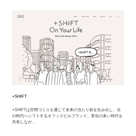
映画・アニメ・DVD・動画配信・放送・TV・ラジオ
音楽・アーティスト・楽器・舞台・演劇・ミュージカ
152
ル・ダンス
音楽・アーティスト・楽器・舞台・演劇・ミュージカ
芸能人・俳優・女優・タレント・モデル・芸能事務所
42
ル・ダンス
芸能人・俳優・女優・タレント・モデル・芸能事務所
キャンペーン・イベント・ワークショップ・コンペティ
77
ション
キャンペーン・イベント・ワークショップ・コンペティ
マッチングサービス
22
ション
マッチングサービス
アート・芸術・美術館・美術展・博物館・ギャラリー
383
アート・芸術・美術館・美術展・博物館・ギャラリー
鉛筆画・木炭画・デッサン・クロッキー
15
+SHIFT
鉛筆画・木炭画・デッサン・クロッキー
グラフィティ・Graffiti・ストリートアート
4
+SHIFTは空間づくりを通じて未来の当たり前を生み出し、次
の時代へシフトするオフィスビルブランド。変化の多い時代を
グラフィティ・Graffiti・ストリートアート
GWD スタッフお気に入り
201
共有しなが...
GWD スタッフお気に入り
Drawing Software / お絵かきソフト・アプリ・ブラシ
11