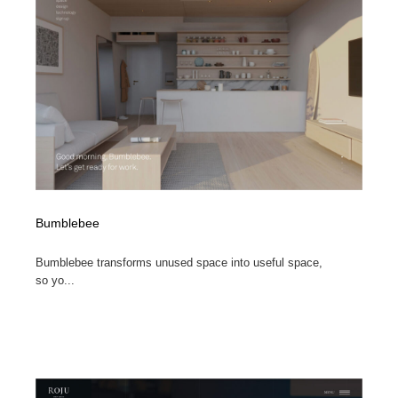
オフィス・シェアオフィス・コワーキング・シェアス
商業施設・商業ビル
33
ペース
商業施設・商業ビル
携帯電話・通信・サービス
15
携帯電話・通信・サービス
ファッション・洋服
511
ファッション・洋服
コスメ・化粧品・石鹸・シャンプー・ヘアケア・香水
220
コスメ・化粧品・石鹸・シャンプー・ヘアケア・香水
農業・林業・漁業・畜産・鉱業・燃料
54
Bumblebee
農業・林業・漁業・畜産・鉱業・燃料
食品・飲料・酒・菓子
444
Bumblebee transforms unused space into useful space,
食品・飲料・酒・菓子
飲食・レストラン・カフェ
182
so yo...
飲食・レストラン・カフェ
植物・花・ガーデニング・造園
42
植物・花・ガーデニング・造園
陶芸・窯・ガラス・木工・手工芸
34