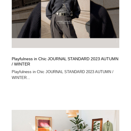
映画・アニメ・DVD・動画配信・放送・TV・ラジオ
音楽・アーティスト・楽器・舞台・演劇・ミュージカ
152
ル・ダンス
音楽・アーティスト・楽器・舞台・演劇・ミュージカ
芸能人・俳優・女優・タレント・モデル・芸能事務所
42
ル・ダンス
芸能人・俳優・女優・タレント・モデル・芸能事務所
キャンペーン・イベント・ワークショップ・コンペティ
77
ション
キャンペーン・イベント・ワークショップ・コンペティ
マッチングサービス
22
Playfulness in Chic JOURNAL STANDARD 2023 AUTUMN
ション
/ WINTER
マッチングサービス
アート・芸術・美術館・美術展・博物館・ギャラリー
383
Playfulness in Chic JOURNAL STANDARD 2023 AUTUMN /
WINTER...
アート・芸術・美術館・美術展・博物館・ギャラリー
鉛筆画・木炭画・デッサン・クロッキー
15
鉛筆画・木炭画・デッサン・クロッキー
グラフィティ・Graffiti・ストリートアート
4
グラフィティ・Graffiti・ストリートアート
GWD スタッフお気に入り
201
GWD スタッフお気に入り
Drawing Software / お絵かきソフト・アプリ・ブラシ
11