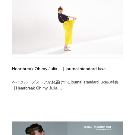
コーダー・エンジニア・デベロッパー
Javascript・WordPress・CSS・SEO・コーディング
97
Javascript・WordPress・CSS・SEO・コーディング
レンタルサーバー・クラウドサービス・ドメイン
10
レンタルサーバー・クラウドサービス・ドメイン
ネット通販・EC・オークション・フリマ
15
ネット通販・EC・オークション・フリマ
フリー素材・写真・モックアップ
41
フリー素材・写真・モックアップ
3D・CG・モーションデザイン
21
Heartbreak Oh my Julia…｜journal standard luxe
3D・CG・モーションデザイン
眼鏡・コンタクトレンズ・サングラス
30
ベイクルーズストアがお届けするjournal standard luxeの特集
【Heartbreak Oh my Julia....
眼鏡・コンタクトレンズ・サングラス
プロダクト・インテリア
139
プロダクト・インテリア
ライフスタイル・家具・生活雑貨・家電
321
ライフスタイル・家具・生活雑貨・家電
ネオンサイン・ネオン菅・オリジナル
7
ネオンサイン・ネオン菅・オリジナル