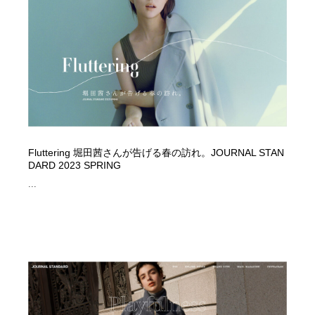
求人・採用・転職・就職・人材紹介
健康・医療・福祉・病院・歯医者・製薬・薬品
200
健康・医療・福祉・病院・歯医者・製薬・薬品
金融・銀行・投資・保険・M&A・商社
78
金融・銀行・投資・保険・M&A・商社
起業・事業支援・ボランティア・NPO
8
起業・事業支援・ボランティア・NPO
教育・スクール・保育・幼稚園・小中高・大学・専門学
173
校
Fluttering 堀田茜さんが告げる春の訪れ。JOURNAL STAN
教育・スクール・保育・幼稚園・小中高・大学・専門学
システム開発・IT・決済・アプリ・ソフトウェア
99
DARD 2023 SPRING
校
...
システム開発・IT・決済・アプリ・ソフトウェア
テクノロジー・AI・人工知能・スマートホーム・オンラ
74
イン
テクノロジー・AI・人工知能・スマートホーム・オンラ
日本伝統：着物・織物・舞踊・歌舞伎・茶道・華道・書
17
イン
道
日本伝統：着物・織物・舞踊・歌舞伎・茶道・華道・書
映画・アニメ・DVD・動画配信・放送・TV・ラジオ
65
道