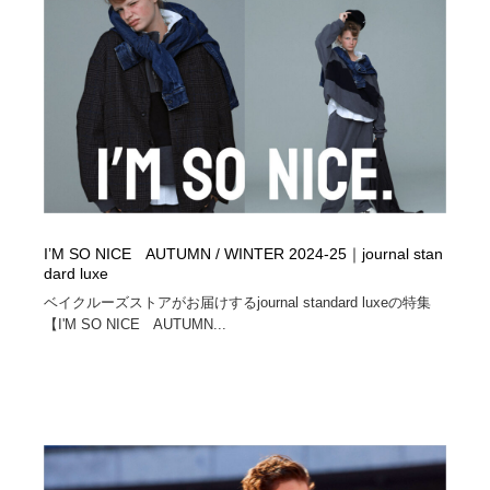
縫製・革製品・靴・鞄
55
縫製・革製品・靴・鞄
時計・腕時計
28
時計・腕時計
カメラ・レンズ
18
カメラ・レンズ
ジュエリー・装飾品
54
ジュエリー・装飾品
おもちゃ・ホビー・ゲーム
35
I’M SO NICE AUTUMN / WINTER 2024-25｜journal stan
おもちゃ・ホビー・ゲーム
アニメーション・キャラクターデザイン
23
dard luxe
ベイクルーズストアがお届けするjournal standard luxeの特集
アニメーション・キャラクターデザイン
建築・空間・工務店・内装・店舗・環境デザイン
276
【I'M SO NICE AUTUMN...
建築・空間・工務店・内装・店舗・環境デザイン
建設・住宅・不動産・倉庫
197
建設・住宅・不動産・倉庫
オフィス・シェアオフィス・コワーキング・シェアス
46
ペース