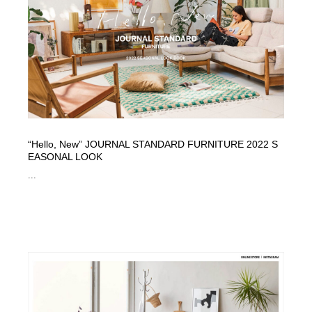
Drawing Software / お絵かきソフト・アプリ・ブラシ
ニュース・マガジン・メディア・SNS・YouTube
346
ニュース・マガジン・メディア・SNS・YouTube
“Hello, New” JOURNAL STANDARD FURNITURE 2022 S
EASONAL LOOK
...