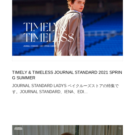
オフィス・シェアオフィス・コワーキング・シェアス
商業施設・商業ビル
33
ペース
商業施設・商業ビル
携帯電話・通信・サービス
15
携帯電話・通信・サービス
ファッション・洋服
511
ファッション・洋服
コスメ・化粧品・石鹸・シャンプー・ヘアケア・香水
220
コスメ・化粧品・石鹸・シャンプー・ヘアケア・香水
農業・林業・漁業・畜産・鉱業・燃料
54
TIMELY & TIMELESS JOURNAL STANDARD 2021 SPRIN
農業・林業・漁業・畜産・鉱業・燃料
食品・飲料・酒・菓子
444
G SUMMER
JOURNAL STANDARD LADYS ベイクルーズストアの特集で
す。JOURNAL STANDARD、IENA、EDI...
食品・飲料・酒・菓子
飲食・レストラン・カフェ
182
飲食・レストラン・カフェ
植物・花・ガーデニング・造園
42
植物・花・ガーデニング・造園
陶芸・窯・ガラス・木工・手工芸
34