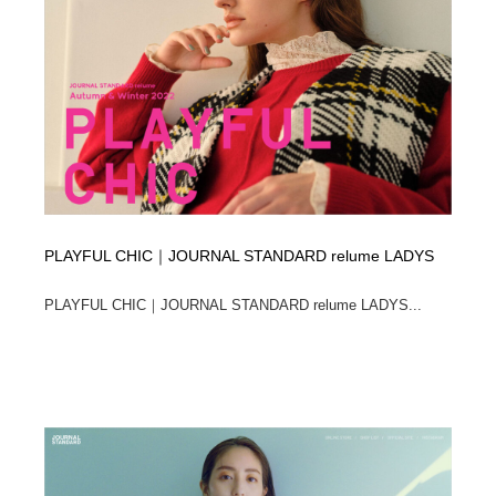
ホテル・旅館・温泉・銭湯・サウナ
旅行・観光・電車・航空会社
55
旅行・観光・電車・航空会社
アウトドア・キャンプ・登山
40
アウトドア・キャンプ・登山
スポーツ・スポーツ用品・トレーニング・ダイエット
71
スポーツ・スポーツ用品・トレーニング・ダイエット
ペット・トリミング
20
ペット・トリミング
ウェディング・結婚
38
PLAYFUL CHIC｜JOURNAL STANDARD relume LADYS
ウェディング・結婚
育児・ベイビー・玩具・絵本
27
PLAYFUL CHIC｜JOURNAL STANDARD relume LADYS...
育児・ベイビー・玩具・絵本
宗教・神社仏閣・禅・寺・神社
33
宗教・神社仏閣・禅・寺・神社
法律・監査・税理士・弁護士・司法書士・行政
29
法律・監査・税理士・弁護士・司法書士・行政
求人・採用・転職・就職・人材紹介
379