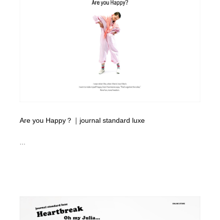
イラストレーター
コンテンツ・メディア制作会社
9
コンテンツ・メディア制作会社
フォント・フリーフォント / 書体
238
フォント・フリーフォント / 書体
レタリング・カリグラフィ・サイン・看板
31
レタリング・カリグラフィ・サイン・看板
編集・ライティング・コピーライター
19
編集・ライティング・コピーライター
スタイリスト・ヘア＆メークアップ・プロップ・セット
18
デザイン
Are you Happy？｜journal standard luxe
...
スタイリスト・ヘア＆メークアップ・プロップ・セット
映像・クリエイター・プロダクション
164
デザイン
映像・クリエイター・プロダクション
撮影スタジオ・撮影用小物・背景ボード・リース・レン
20
タル
撮影スタジオ・撮影用小物・背景ボード・リース・レン
コーダー・エンジニア・デベロッパー
136
タル