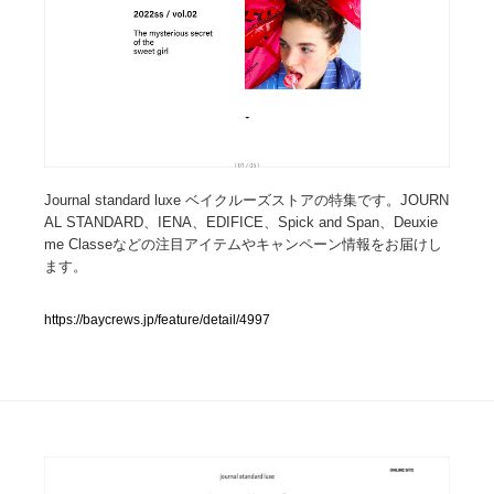
人気ランキング TOP100
業界別 登録Webサイト一覧
Web制作会社・プロダクション・デジタル
579
Web制作会社・プロダクション・デジタル
Journal standard luxe ベイクルーズストアの特集です。JOURN
フォトグラファー・カメラマン・写真
257
AL STANDARD、IENA、EDIFICE、Spick and Span、Deuxie
me Classeなどの注目アイテムやキャンペーン情報をお届けし
フォトグラファー・カメラマン・写真
広告・マーケティング・PR・企画・プロデュース
182
ます。
広告・マーケティング・PR・企画・プロデュース
ブランディング・コンサルティング
151
https://baycrews.jp/feature/detail/4997
ブランディング・コンサルティング
グラフィックデザイン・デザイン事務所
485
グラフィックデザイン・デザイン事務所
印刷・製本・包装・グッズ
43
印刷・製本・包装・グッズ
イラストレーター
160