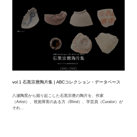
vol.1 石黒宗麿陶片集 | ABCコレクション・データベース
八瀬陶窯から掘り起こした石黒宗麿の陶片を、作家
（Artist）、視覚障害のある方（Blind）、学芸員（Curator）が
それ...