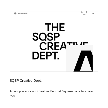
オフィス・シェアオフィス・コワーキング・シェアス
商業施設・商業ビル
33
ペース
商業施設・商業ビル
携帯電話・通信・サービス
15
携帯電話・通信・サービス
ファッション・洋服
511
ファッション・洋服
コスメ・化粧品・石鹸・シャンプー・ヘアケア・香水
220
コスメ・化粧品・石鹸・シャンプー・ヘアケア・香水
農業・林業・漁業・畜産・鉱業・燃料
54
農業・林業・漁業・畜産・鉱業・燃料
食品・飲料・酒・菓子
444
食品・飲料・酒・菓子
飲食・レストラン・カフェ
181
SQSP Creative Dept.
飲食・レストラン・カフェ
植物・花・ガーデニング・造園
42
A new place for our Creative Dept. at Squarespace to share
thei...
植物・花・ガーデニング・造園
陶芸・窯・ガラス・木工・手工芸
34