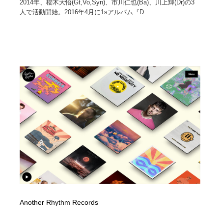
2014年、櫻木大悟(Gt,Vo,Syn)、市川仁也(Ba)、川上輝(Dr)の3
人で活動開始。2016年4月に1sアルバム『D...
Another Rhythm Records