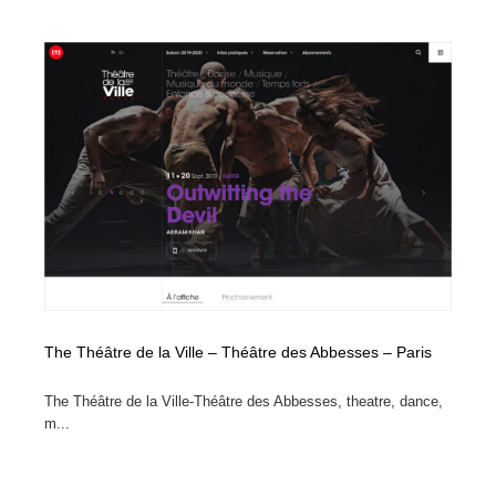
縫製・革製品・靴・鞄
55
縫製・革製品・靴・鞄
時計・腕時計
28
時計・腕時計
カメラ・レンズ
18
カメラ・レンズ
ジュエリー・装飾品
54
ジュエリー・装飾品
おもちゃ・ホビー・ゲーム
35
おもちゃ・ホビー・ゲーム
アニメーション・キャラクターデザイン
23
アニメーション・キャラクターデザイン
建築・空間・工務店・内装・店舗・環境デザイン
276
The Théâtre de la Ville – Théâtre des Abbesses – Paris
建築・空間・工務店・内装・店舗・環境デザイン
建設・住宅・不動産・倉庫
197
The Théâtre de la Ville-Théâtre des Abbesses, theatre, dance,
m...
建設・住宅・不動産・倉庫
オフィス・シェアオフィス・コワーキング・シェアス
46
ペース