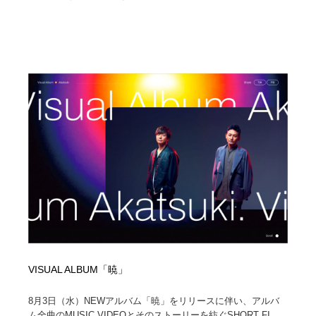
VISUAL ALBUM「暁」
8月3日（水）NEWアルバム「暁」をリリースに伴い、アルバ
ム全曲のMUSIC VIDEOとそのストーリーを紡ぐSHORT FI...