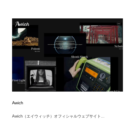
陶芸・窯・ガラス・木工・手工芸
材料：糸・布・紙・プラスチック・石・木材
38
材料：糸・布・紙・プラスチック・石・木材
工業・加工・技術・機械・電気
59
工業・加工・技術・機械・電気
宇宙
9
宇宙
日本の歴史・資料・伝統・将棋・囲碁
4
日本の歴史・資料・伝統・将棋・囲碁
動物園・水族館・公園・テーマパーク・アミューズメン
23
ト
動物園・水族館・公園・テーマパーク・アミューズメン
書籍・本屋・出版・作家・小説家・脚本家
58
ト
書籍・本屋・出版・作家・小説家・脚本家
ヘアサロン・美容院・理髪店・エステ
60
Awich
ヘアサロン・美容院・理髪店・エステ
自動車・船・飛行機・交通・自転車
71
Awich（エイウィッチ）オフィシャルウェブサイト...
自動車・船・飛行機・交通・自転車
ホテル・旅館・温泉・銭湯・サウナ
149