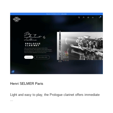
Drawing Software / お絵かきソフト・アプリ・ブラシ
ニュース・マガジン・メディア・SNS・YouTube
346
ニュース・マガジン・メディア・SNS・YouTube
Henri SELMER Paris
Light and easy to play, the Prologue clarinet offers immediate
...