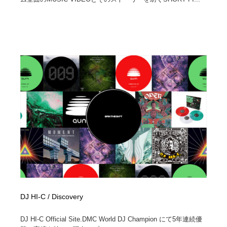
DJ HI-C / Discovery
DJ HI-C Official Site.DMC World DJ Champion にて5年連続優