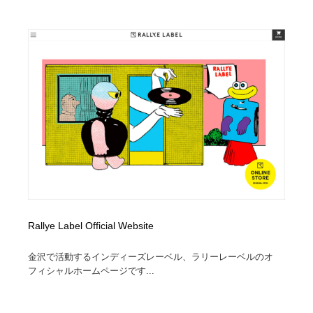
映画・アニメ・DVD・動画配信・放送・TV・ラジオ
音楽・アーティスト・楽器・舞台・演劇・ミュージカ
152
ル・ダンス
音楽・アーティスト・楽器・舞台・演劇・ミュージカ
芸能人・俳優・女優・タレント・モデル・芸能事務所
42
ル・ダンス
芸能人・俳優・女優・タレント・モデル・芸能事務所
キャンペーン・イベント・ワークショップ・コンペティ
77
ション
キャンペーン・イベント・ワークショップ・コンペティ
マッチングサービス
22
ション
マッチングサービス
アート・芸術・美術館・美術展・博物館・ギャラリー
383
アート・芸術・美術館・美術展・博物館・ギャラリー
鉛筆画・木炭画・デッサン・クロッキー
15
Rallye Label Official Website
鉛筆画・木炭画・デッサン・クロッキー
グラフィティ・Graffiti・ストリートアート
4
金沢で活動するインディーズレーベル、ラリーレーベルのオ
グラフィティ・Graffiti・ストリートアート
GWD スタッフお気に入り
201
フィシャルホームページです...
GWD スタッフお気に入り
Drawing Software / お絵かきソフト・アプリ・ブラシ
11