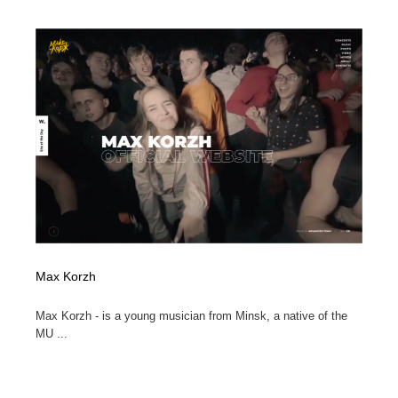
コーダー・エンジニア・デベロッパー
Javascript・WordPress・CSS・SEO・コーディング
97
Javascript・WordPress・CSS・SEO・コーディング
レンタルサーバー・クラウドサービス・ドメイン
10
レンタルサーバー・クラウドサービス・ドメイン
ネット通販・EC・オークション・フリマ
15
ネット通販・EC・オークション・フリマ
フリー素材・写真・モックアップ
41
フリー素材・写真・モックアップ
3D・CG・モーションデザイン
20
3D・CG・モーションデザイン
眼鏡・コンタクトレンズ・サングラス
30
眼鏡・コンタクトレンズ・サングラス
プロダクト・インテリア
139
Max Korzh
プロダクト・インテリア
ライフスタイル・家具・生活雑貨・家電
319
Max Korzh - is a young musician from Minsk, a native of the
MU ...
ライフスタイル・家具・生活雑貨・家電
ネオンサイン・ネオン菅・オリジナル
7
ネオンサイン・ネオン菅・オリジナル