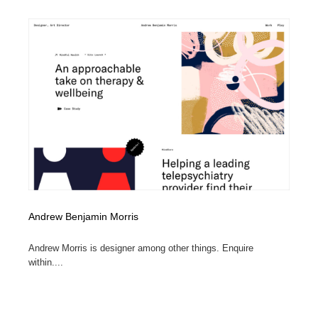
イラストレーター
コンテンツ・メディア制作会社
9
コンテンツ・メディア制作会社
フォント・フリーフォント / 書体
238
フォント・フリーフォント / 書体
レタリング・カリグラフィ・サイン・看板
31
レタリング・カリグラフィ・サイン・看板
編集・ライティング・コピーライター
19
編集・ライティング・コピーライター
スタイリスト・ヘア＆メークアップ・プロップ・セット
18
デザイン
スタイリスト・ヘア＆メークアップ・プロップ・セット
映像・クリエイター・プロダクション
164
Andrew Benjamin Morris
デザイン
映像・クリエイター・プロダクション
撮影スタジオ・撮影用小物・背景ボード・リース・レン
20
Andrew Morris is designer among other things. Enquire
タル
within....
撮影スタジオ・撮影用小物・背景ボード・リース・レン
コーダー・エンジニア・デベロッパー
136
タル