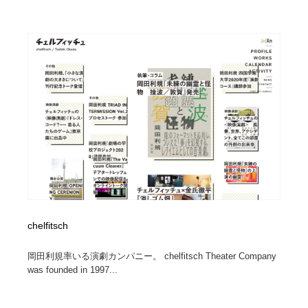
ホテル・旅館・温泉・銭湯・サウナ
旅行・観光・電車・航空会社
55
旅行・観光・電車・航空会社
アウトドア・キャンプ・登山
40
アウトドア・キャンプ・登山
スポーツ・スポーツ用品・トレーニング・ダイエット
71
スポーツ・スポーツ用品・トレーニング・ダイエット
ペット・トリミング
20
ペット・トリミング
ウェディング・結婚
38
ウェディング・結婚
育児・ベイビー・玩具・絵本
27
育児・ベイビー・玩具・絵本
宗教・神社仏閣・禅・寺・神社
33
chelfitsch
宗教・神社仏閣・禅・寺・神社
法律・監査・税理士・弁護士・司法書士・行政
29
岡田利規率いる演劇カンパニー。 chelfitsch Theater Company
was founded in 1997...
法律・監査・税理士・弁護士・司法書士・行政
求人・採用・転職・就職・人材紹介
379