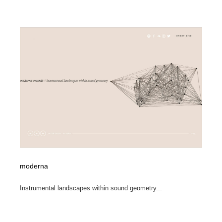
求人・採用・転職・就職・人材紹介
健康・医療・福祉・病院・歯医者・製薬・薬品
200
健康・医療・福祉・病院・歯医者・製薬・薬品
金融・銀行・投資・保険・M&A・商社
78
金融・銀行・投資・保険・M&A・商社
起業・事業支援・ボランティア・NPO
8
起業・事業支援・ボランティア・NPO
教育・スクール・保育・幼稚園・小中高・大学・専門学
173
校
教育・スクール・保育・幼稚園・小中高・大学・専門学
システム開発・IT・決済・アプリ・ソフトウェア
99
校
システム開発・IT・決済・アプリ・ソフトウェア
テクノロジー・AI・人工知能・スマートホーム・オンラ
74
イン
moderna
テクノロジー・AI・人工知能・スマートホーム・オンラ
日本伝統：着物・織物・舞踊・歌舞伎・茶道・華道・書
17
イン
道
Instrumental landscapes within sound geometry...
日本伝統：着物・織物・舞踊・歌舞伎・茶道・華道・書
映画・アニメ・DVD・動画配信・放送・TV・ラジオ
65
道