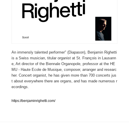
人気ランキング TOP100
業界別 登録Webサイト一覧
Web制作会社・プロダクション・デジタル
579
Web制作会社・プロダクション・デジタル
An immensly talented performer" (Diapason), Benjamin Righetti
フォトグラファー・カメラマン・写真
257
is a Swiss musician, titular organist at St. François in Lausann
e, Art director of the Biennale Organopole, professor at the HE
フォトグラファー・カメラマン・写真
広告・マーケティング・PR・企画・プロデュース
182
MU - Haute Ecole de Musique, composer, arranger and researc
her. Concert organist, he has given more than 700 concerts jus
広告・マーケティング・PR・企画・プロデュース
ブランディング・コンサルティング
151
t about everywhere there are organs, and has made numerous r
ecordings.
ブランディング・コンサルティング
グラフィックデザイン・デザイン事務所
485
https://benjaminrighetti.com/
グラフィックデザイン・デザイン事務所
印刷・製本・包装・グッズ
43
印刷・製本・包装・グッズ
イラストレーター
160