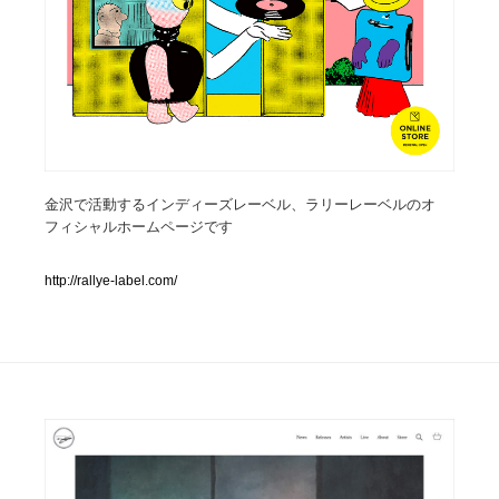
人気ランキング TOP100
業界別 登録Webサイト一覧
Web制作会社・プロダクション・デジタル
579
Web制作会社・プロダクション・デジタル
フォトグラファー・カメラマン・写真
257
金沢で活動するインディーズレーベル、ラリーレーベルのオ
フィシャルホームページです
フォトグラファー・カメラマン・写真
広告・マーケティング・PR・企画・プロデュース
182
http://rallye-label.com/
広告・マーケティング・PR・企画・プロデュース
ブランディング・コンサルティング
151
ブランディング・コンサルティング
グラフィックデザイン・デザイン事務所
485
グラフィックデザイン・デザイン事務所
印刷・製本・包装・グッズ
43
印刷・製本・包装・グッズ
イラストレーター
160