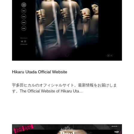
陶芸・窯・ガラス・木工・手工芸
材料：糸・布・紙・プラスチック・石・木材
38
材料：糸・布・紙・プラスチック・石・木材
工業・加工・技術・機械・電気
59
工業・加工・技術・機械・電気
宇宙
9
宇宙
日本の歴史・資料・伝統・将棋・囲碁
4
日本の歴史・資料・伝統・将棋・囲碁
動物園・水族館・公園・テーマパーク・アミューズメン
23
ト
Hikaru Utada Official Website
動物園・水族館・公園・テーマパーク・アミューズメン
書籍・本屋・出版・作家・小説家・脚本家
58
宇多田ヒカルのオフィシャルサイト。最新情報をお届けしま
ト
す。The Official Website of Hikaru Uta...
書籍・本屋・出版・作家・小説家・脚本家
ヘアサロン・美容院・理髪店・エステ
60
ヘアサロン・美容院・理髪店・エステ
自動車・船・飛行機・交通・自転車
71
自動車・船・飛行機・交通・自転車
ホテル・旅館・温泉・銭湯・サウナ
149