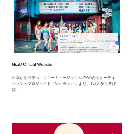
コーダー・エンジニア・デベロッパー
Javascript・WordPress・CSS・SEO・コーディング
97
Javascript・WordPress・CSS・SEO・コーディング
レンタルサーバー・クラウドサービス・ドメイン
10
レンタルサーバー・クラウドサービス・ドメイン
ネット通販・EC・オークション・フリマ
15
ネット通販・EC・オークション・フリマ
フリー素材・写真・モックアップ
41
フリー素材・写真・モックアップ
3D・CG・モーションデザイン
20
NiziU Official Website
3D・CG・モーションデザイン
眼鏡・コンタクトレンズ・サングラス
30
日本から世界へ！ソニーミュージック×JYPの合同オーディ
ション・プロジェクト「Nizi Project」より、1万人から選び
抜...
眼鏡・コンタクトレンズ・サングラス
プロダクト・インテリア
139
プロダクト・インテリア
ライフスタイル・家具・生活雑貨・家電
319
ライフスタイル・家具・生活雑貨・家電
ネオンサイン・ネオン菅・オリジナル
7
ネオンサイン・ネオン菅・オリジナル