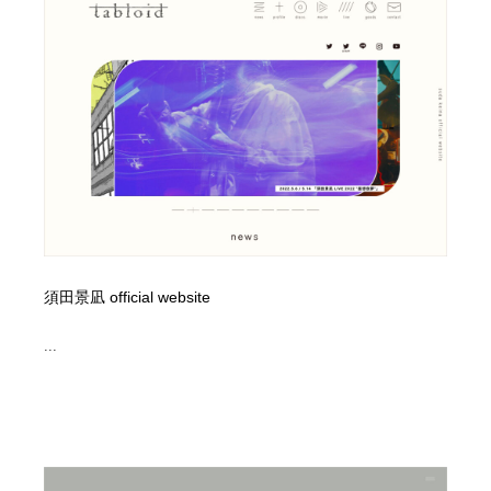
求人・採用・転職・就職・人材紹介
健康・医療・福祉・病院・歯医者・製薬・薬品
200
健康・医療・福祉・病院・歯医者・製薬・薬品
金融・銀行・投資・保険・M&A・商社
78
金融・銀行・投資・保険・M&A・商社
起業・事業支援・ボランティア・NPO
8
起業・事業支援・ボランティア・NPO
教育・スクール・保育・幼稚園・小中高・大学・専門学
173
校
教育・スクール・保育・幼稚園・小中高・大学・専門学
システム開発・IT・決済・アプリ・ソフトウェア
99
校
システム開発・IT・決済・アプリ・ソフトウェア
テクノロジー・AI・人工知能・スマートホーム・オンラ
須田景凪 official website
74
イン
...
テクノロジー・AI・人工知能・スマートホーム・オンラ
日本伝統：着物・織物・舞踊・歌舞伎・茶道・華道・書
17
イン
道
日本伝統：着物・織物・舞踊・歌舞伎・茶道・華道・書
映画・アニメ・DVD・動画配信・放送・TV・ラジオ
65
道