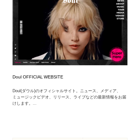
ホテル・旅館・温泉・銭湯・サウナ
旅行・観光・電車・航空会社
55
旅行・観光・電車・航空会社
アウトドア・キャンプ・登山
40
アウトドア・キャンプ・登山
スポーツ・スポーツ用品・トレーニング・ダイエット
71
スポーツ・スポーツ用品・トレーニング・ダイエット
ペット・トリミング
20
ペット・トリミング
ウェディング・結婚
38
Doul OFFICIAL WEBSITE
ウェディング・結婚
育児・ベイビー・玩具・絵本
27
Doul(ダウル)のオフィシャルサイト。ニュース、メディア、
育児・ベイビー・玩具・絵本
宗教・神社仏閣・禅・寺・神社
33
ミュージックビデオ、リリース、ライブなどの最新情報をお届
けします。...
宗教・神社仏閣・禅・寺・神社
法律・監査・税理士・弁護士・司法書士・行政
29
法律・監査・税理士・弁護士・司法書士・行政
求人・採用・転職・就職・人材紹介
379