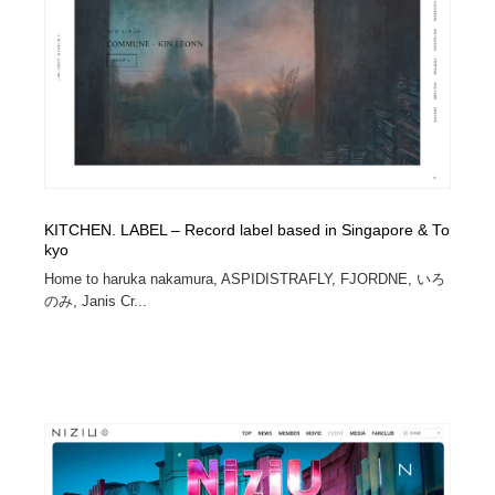
イラストレーター
コンテンツ・メディア制作会社
9
コンテンツ・メディア制作会社
フォント・フリーフォント / 書体
238
フォント・フリーフォント / 書体
レタリング・カリグラフィ・サイン・看板
31
レタリング・カリグラフィ・サイン・看板
編集・ライティング・コピーライター
19
KITCHEN. LABEL – Record label based in Singapore & To
編集・ライティング・コピーライター
スタイリスト・ヘア＆メークアップ・プロップ・セット
kyo
18
デザイン
Home to haruka nakamura, ASPIDISTRAFLY, FJORDNE, いろ
のみ, Janis Cr...
スタイリスト・ヘア＆メークアップ・プロップ・セット
映像・クリエイター・プロダクション
164
デザイン
映像・クリエイター・プロダクション
撮影スタジオ・撮影用小物・背景ボード・リース・レン
20
タル
撮影スタジオ・撮影用小物・背景ボード・リース・レン
コーダー・エンジニア・デベロッパー
136
タル