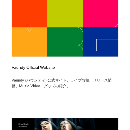
オフィス・シェアオフィス・コワーキング・シェアス
商業施設・商業ビル
33
ペース
商業施設・商業ビル
携帯電話・通信・サービス
15
携帯電話・通信・サービス
ファッション・洋服
511
ファッション・洋服
コスメ・化粧品・石鹸・シャンプー・ヘアケア・香水
220
コスメ・化粧品・石鹸・シャンプー・ヘアケア・香水
農業・林業・漁業・畜産・鉱業・燃料
54
Vaundy Official Website
農業・林業・漁業・畜産・鉱業・燃料
食品・飲料・酒・菓子
444
Vaundy (バウンディ) 公式サイト。ライブ情報、リリース情
報、Music Video、グッズの紹介。...
食品・飲料・酒・菓子
飲食・レストラン・カフェ
181
飲食・レストラン・カフェ
植物・花・ガーデニング・造園
42
植物・花・ガーデニング・造園
陶芸・窯・ガラス・木工・手工芸
34