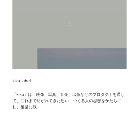
映画・アニメ・DVD・動画配信・放送・TV・ラジオ
音楽・アーティスト・楽器・舞台・演劇・ミュージカ
152
ル・ダンス
音楽・アーティスト・楽器・舞台・演劇・ミュージカ
芸能人・俳優・女優・タレント・モデル・芸能事務所
42
ル・ダンス
芸能人・俳優・女優・タレント・モデル・芸能事務所
キャンペーン・イベント・ワークショップ・コンペティ
77
ション
キャンペーン・イベント・ワークショップ・コンペティ
マッチングサービス
22
ション
マッチングサービス
アート・芸術・美術館・美術展・博物館・ギャラリー
383
kiku label
アート・芸術・美術館・美術展・博物館・ギャラリー
鉛筆画・木炭画・デッサン・クロッキー
15
「kiku」は、映像、写真、音楽、出版などのプロダクトを通し
て、これまで紡がれてきた思い、つくる人の思想をかたちに
鉛筆画・木炭画・デッサン・クロッキー
グラフィティ・Graffiti・ストリートアート
4
し、後世に残...
グラフィティ・Graffiti・ストリートアート
GWD スタッフお気に入り
201
GWD スタッフお気に入り
Drawing Software / お絵かきソフト・アプリ・ブラシ
11