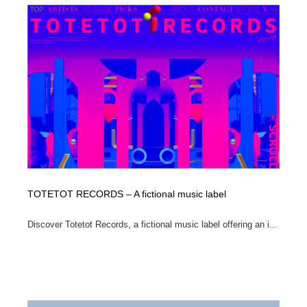
Drawing Software / お絵かきソフト・アプリ・ブラシ
ニュース・マガジン・メディア・SNS・YouTube
346
ニュース・マガジン・メディア・SNS・YouTube
TOTETOT RECORDS – A fictional music label
Discover Totetot Records, a fictional music label offering an i...