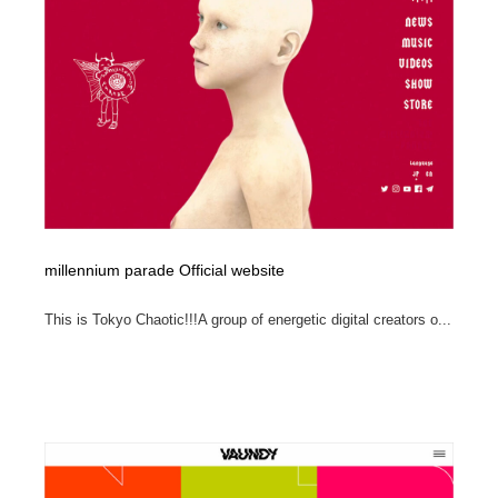
縫製・革製品・靴・鞄
55
縫製・革製品・靴・鞄
時計・腕時計
28
時計・腕時計
カメラ・レンズ
18
カメラ・レンズ
ジュエリー・装飾品
54
ジュエリー・装飾品
おもちゃ・ホビー・ゲーム
35
millennium parade Official website
おもちゃ・ホビー・ゲーム
アニメーション・キャラクターデザイン
23
This is Tokyo Chaotic!!!A group of energetic digital creators o...
アニメーション・キャラクターデザイン
建築・空間・工務店・内装・店舗・環境デザイン
276
建築・空間・工務店・内装・店舗・環境デザイン
建設・住宅・不動産・倉庫
197
建設・住宅・不動産・倉庫
オフィス・シェアオフィス・コワーキング・シェアス
46
ペース