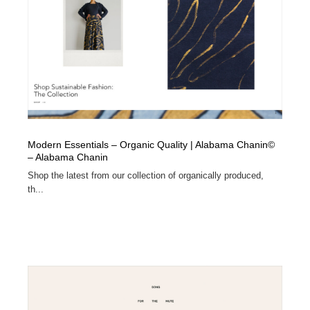
オフィス・シェアオフィス・コワーキング・シェアス
商業施設・商業ビル
33
ペース
商業施設・商業ビル
携帯電話・通信・サービス
15
携帯電話・通信・サービス
ファッション・洋服
511
ファッション・洋服
コスメ・化粧品・石鹸・シャンプー・ヘアケア・香水
220
コスメ・化粧品・石鹸・シャンプー・ヘアケア・香水
農業・林業・漁業・畜産・鉱業・燃料
54
Modern Essentials – Organic Quality | Alabama Chanin©
– Alabama Chanin
Shop the latest from our collection of organically produced,
農業・林業・漁業・畜産・鉱業・燃料
食品・飲料・酒・菓子
444
th...
食品・飲料・酒・菓子
飲食・レストラン・カフェ
182
飲食・レストラン・カフェ
植物・花・ガーデニング・造園
42
植物・花・ガーデニング・造園
陶芸・窯・ガラス・木工・手工芸
34