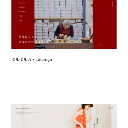
イラストレーター
コンテンツ・メディア制作会社
9
コンテンツ・メディア制作会社
フォント・フリーフォント / 書体
238
フォント・フリーフォント / 書体
レタリング・カリグラフィ・サイン・看板
31
レタリング・カリグラフィ・サイン・看板
編集・ライティング・コピーライター
19
タルタルガ・tartaruga
編集・ライティング・コピーライター
スタイリスト・ヘア＆メークアップ・プロップ・セット
18
デザイン
...
スタイリスト・ヘア＆メークアップ・プロップ・セット
映像・クリエイター・プロダクション
164
デザイン
映像・クリエイター・プロダクション
撮影スタジオ・撮影用小物・背景ボード・リース・レン
20
タル
撮影スタジオ・撮影用小物・背景ボード・リース・レン
コーダー・エンジニア・デベロッパー
136
タル