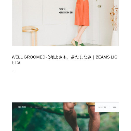
コーダー・エンジニア・デベロッパー
Javascript・WordPress・CSS・SEO・コーディング
97
Javascript・WordPress・CSS・SEO・コーディング
レンタルサーバー・クラウドサービス・ドメイン
10
レンタルサーバー・クラウドサービス・ドメイン
ネット通販・EC・オークション・フリマ
15
ネット通販・EC・オークション・フリマ
フリー素材・写真・モックアップ
41
WELL GROOMED 心地よさも、身だしなみ｜BEAMS LIG
フリー素材・写真・モックアップ
3D・CG・モーションデザイン
20
HTS
...
3D・CG・モーションデザイン
眼鏡・コンタクトレンズ・サングラス
30
眼鏡・コンタクトレンズ・サングラス
プロダクト・インテリア
139
プロダクト・インテリア
ライフスタイル・家具・生活雑貨・家電
320
ライフスタイル・家具・生活雑貨・家電
ネオンサイン・ネオン菅・オリジナル
7
ネオンサイン・ネオン菅・オリジナル