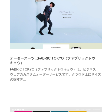
ホテル・旅館・温泉・銭湯・サウナ
旅行・観光・電車・航空会社
55
旅行・観光・電車・航空会社
アウトドア・キャンプ・登山
40
アウトドア・キャンプ・登山
スポーツ・スポーツ用品・トレーニング・ダイエット
71
スポーツ・スポーツ用品・トレーニング・ダイエット
ペット・トリミング
20
ペット・トリミング
ウェディング・結婚
38
オーダースーツはFABRIC TOKYO（ファブリックトウ
キョウ）
ウェディング・結婚
育児・ベイビー・玩具・絵本
27
FABRIC TOKYO（ファブリックトウキョウ）は、ビジネス
ウェアのカスタムオーダーサービスです。クラウド上にサイズ
育児・ベイビー・玩具・絵本
宗教・神社仏閣・禅・寺・神社
33
の採寸デ...
宗教・神社仏閣・禅・寺・神社
法律・監査・税理士・弁護士・司法書士・行政
29
法律・監査・税理士・弁護士・司法書士・行政
求人・採用・転職・就職・人材紹介
379