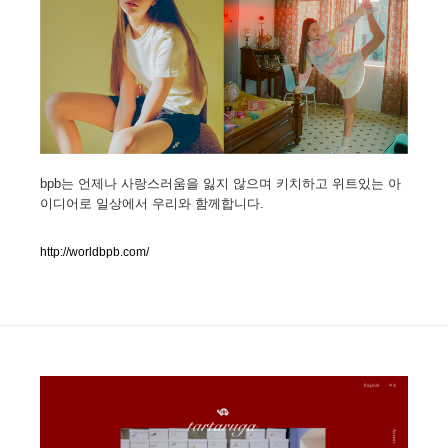
人気ランキング TOP100
業界別 登録Webサイト一覧
Web制作会社・プロダクション・デジタル
579
Web制作会社・プロダクション・デジタル
フォトグラファー・カメラマン・写真
257
bpb는 언제나 사랑스러움을 잃지 않으며 키치하고 위트있는 아
이디어로 일상에서 우리와 함께합니다.
フォトグラファー・カメラマン・写真
広告・マーケティング・PR・企画・プロデュース
182
http://worldbpb.com/
広告・マーケティング・PR・企画・プロデュース
ブランディング・コンサルティング
151
ブランディング・コンサルティング
グラフィックデザイン・デザイン事務所
485
グラフィックデザイン・デザイン事務所
印刷・製本・包装・グッズ
43
印刷・製本・包装・グッズ
イラストレーター
160