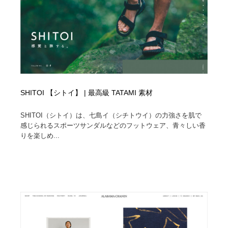
縫製・革製品・靴・鞄
55
縫製・革製品・靴・鞄
時計・腕時計
28
時計・腕時計
カメラ・レンズ
18
カメラ・レンズ
ジュエリー・装飾品
54
SHITOI 【シトイ】 | 最高級 TATAMI 素材
ジュエリー・装飾品
おもちゃ・ホビー・ゲーム
35
SHITOI（シトイ）は、七島イ（シチトウイ）の力強さを肌で
おもちゃ・ホビー・ゲーム
アニメーション・キャラクターデザイン
23
感じられるスポーツサンダルなどのフットウェア、青々しい香
りを楽しめ...
アニメーション・キャラクターデザイン
建築・空間・工務店・内装・店舗・環境デザイン
276
建築・空間・工務店・内装・店舗・環境デザイン
建設・住宅・不動産・倉庫
197
建設・住宅・不動産・倉庫
オフィス・シェアオフィス・コワーキング・シェアス
46
ペース