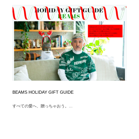
Drawing Software / お絵かきソフト・アプリ・ブラシ
ニュース・マガジン・メディア・SNS・YouTube
346
ニュース・マガジン・メディア・SNS・YouTube
BEAMS HOLIDAY GIFT GUIDE
すべての愛へ、贈っちゃおう。...