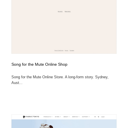
陶芸・窯・ガラス・木工・手工芸
材料：糸・布・紙・プラスチック・石・木材
38
材料：糸・布・紙・プラスチック・石・木材
工業・加工・技術・機械・電気
59
工業・加工・技術・機械・電気
宇宙
9
宇宙
日本の歴史・資料・伝統・将棋・囲碁
4
日本の歴史・資料・伝統・将棋・囲碁
動物園・水族館・公園・テーマパーク・アミューズメン
23
ト
Song for the Mute Online Shop
動物園・水族館・公園・テーマパーク・アミューズメン
書籍・本屋・出版・作家・小説家・脚本家
58
Song for the Mute Online Store. A long-form story. Sydney,
ト
Aust...
書籍・本屋・出版・作家・小説家・脚本家
ヘアサロン・美容院・理髪店・エステ
60
ヘアサロン・美容院・理髪店・エステ
自動車・船・飛行機・交通・自転車
71
自動車・船・飛行機・交通・自転車
ホテル・旅館・温泉・銭湯・サウナ
149