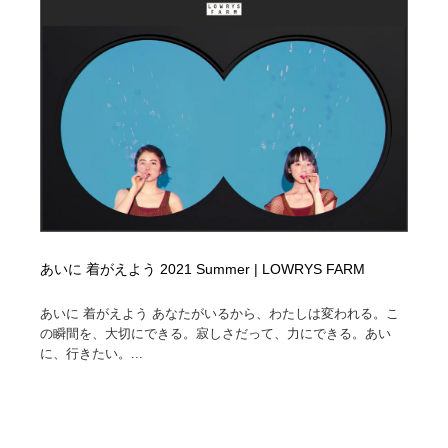
映画・アニメ・DVD・動画配信・放送・TV・ラジオ
音楽・アーティスト・楽器・舞台・演劇・ミュージカ
152
ル・ダンス
音楽・アーティスト・楽器・舞台・演劇・ミュージカ
芸能人・俳優・女優・タレント・モデル・芸能事務所
42
ル・ダンス
芸能人・俳優・女優・タレント・モデル・芸能事務所
キャンペーン・イベント・ワークショップ・コンペティ
77
ション
キャンペーン・イベント・ワークショップ・コンペティ
マッチングサービス
22
ション
マッチングサービス
アート・芸術・美術館・美術展・博物館・ギャラリー
383
あいに 着がえよう 2021 Summer | LOWRYS FARM
アート・芸術・美術館・美術展・博物館・ギャラリー
鉛筆画・木炭画・デッサン・クロッキー
15
あいに 着がえよう あなたがいるから、わたしは変われる。こ
の瞬間を、大切にできる。寂しさだって、力にできる。あい
鉛筆画・木炭画・デッサン・クロッキー
グラフィティ・Graffiti・ストリートアート
4
に、行きたい。...
グラフィティ・Graffiti・ストリートアート
GWD スタッフお気に入り
201
GWD スタッフお気に入り
Drawing Software / お絵かきソフト・アプリ・ブラシ
11