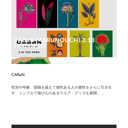
求人・採用・転職・就職・人材紹介
健康・医療・福祉・病院・歯医者・製薬・薬品
200
健康・医療・福祉・病院・歯医者・製薬・薬品
金融・銀行・投資・保険・M&A・商社
78
金融・銀行・投資・保険・M&A・商社
起業・事業支援・ボランティア・NPO
8
起業・事業支援・ボランティア・NPO
教育・スクール・保育・幼稚園・小中高・大学・専門学
173
校
教育・スクール・保育・幼稚園・小中高・大学・専門学
システム開発・IT・決済・アプリ・ソフトウェア
99
校
CABaN
システム開発・IT・決済・アプリ・ソフトウェア
テクノロジー・AI・人工知能・スマートホーム・オンラ
74
イン
性別や年齢、国籍を超えて個性ある人の個性をさらに引き出
す、シンプルで遊び心のあるウエア・グッズを展開。...
テクノロジー・AI・人工知能・スマートホーム・オンラ
日本伝統：着物・織物・舞踊・歌舞伎・茶道・華道・書
17
イン
道
日本伝統：着物・織物・舞踊・歌舞伎・茶道・華道・書
映画・アニメ・DVD・動画配信・放送・TV・ラジオ
65
道