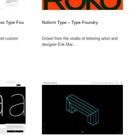
広告・マーケティング・PR・企画・プロデュース
印刷・製本・包装・グッズ
43
wiss Type Fou
Nuform Type – Type Foundry
印刷・製本・包装・グッズ
フォント・フリーフォント / 書体
238
l and custom
Grown from the studio of lettering artist and
designer Erik Mar...
フォント・フリーフォント / 書体
スタイリスト・ヘア＆メークアップ・プロップ・セットデザ
18
イン
スタイリスト・ヘア＆メークアップ・プロップ・セットデザ
コーダー・エンジニア・デベロッパー
136
イン
コーダー・エンジニア・デベロッパー
ネット通販・EC・オークション・フリマ
15
ネット通販・EC・オークション・フリマ
眼鏡・コンタクトレンズ・サングラス
30
眼鏡・コンタクトレンズ・サングラス
ネオンサイン・ネオン菅・オリジナル
7
ネオンサイン・ネオン菅・オリジナル
カメラ・レンズ
18