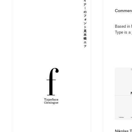
縫製・革製品・靴・鞄
ジュエリー・装飾品
54
Commerc
Based in 
ジュエリー・装飾品
建築・空間・工務店・内装・店舗・環境デザイン
276
Type is a j
建築・空間・工務店・内装・店舗・環境デザイン
商業施設・商業ビル
33
商業施設・商業ビル
コスメ・化粧品・石鹸・シャンプー・ヘアケア・香水
220
コスメ・化粧品・石鹸・シャンプー・ヘアケア・香水
飲食・レストラン・カフェ
182
飲食・レストラン・カフェ
材料：糸・布・紙・プラスチック・石・木材
38
材料：糸・布・紙・プラスチック・石・木材
日本の歴史・資料・伝統・将棋・囲碁
4
日本の歴史・資料・伝統・将棋・囲碁
ヘアサロン・美容院・理髪店・エステ
60
Nikolas 