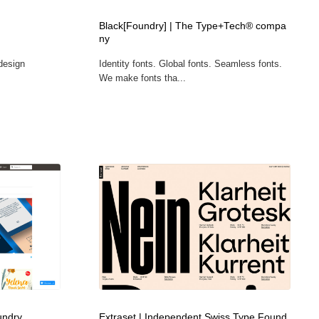
カメラ・レンズ
アニメーション・キャラクターデザイン
23
Black[Foundry] | The Type+Tech® compa
ny
 design
Identity fonts. Global fonts. Seamless fonts.
アニメーション・キャラクターデザイン
オフィス・シェアオフィス・コワーキング・シェアスペース
46
We make fonts tha...
オフィス・シェアオフィス・コワーキング・シェアスペース
ファッション・洋服
511
ファッション・洋服
食品・飲料・酒・菓子
444
食品・飲料・酒・菓子
陶芸・窯・ガラス・木工・手工芸
34
陶芸・窯・ガラス・木工・手工芸
宇宙
9
宇宙
書籍・本屋・出版・作家・小説家・脚本家
58
書籍・本屋・出版・作家・小説家・脚本家
ホテル・旅館・温泉・銭湯・サウナ
149
undry
Extraset | Independent Swiss Type Found