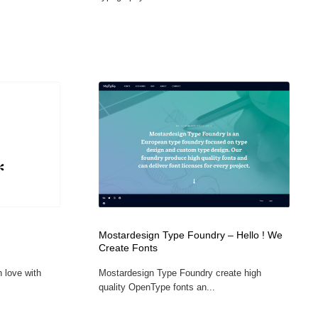
Mostardesign Type Foundry – Hello ! We
Create Fonts
 love with
Mostardesign Type Foundry create high
quality OpenType fonts an...