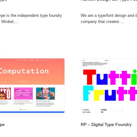
自動車・船・飛行機・交通・自転車
アウトドア・キャンプ・登山
40
ype is the independent type foundry
We are a type/font design and
 Wrobel,...
company that creates ...
アウトドア・キャンプ・登山
ウェディング・結婚
38
ウェディング・結婚
法律・監査・税理士・弁護士・司法書士・行政
29
法律・監査・税理士・弁護士・司法書士・行政
金融・銀行・投資・保険・M&A・商社
78
金融・銀行・投資・保険・M&A・商社
システム開発・IT・決済・アプリ・ソフトウェア
99
システム開発・IT・決済・アプリ・ソフトウェア
映画・アニメ・DVD・動画配信・放送・TV・ラジオ
65
映画・アニメ・DVD・動画配信・放送・TV・ラジオ
キャンペーン・イベント・ワークショップ・コンペティショ
77
ン
ype
RP – Digital Type Foundry
キャンペーン・イベント・ワークショップ・コンペティショ
鉛筆画・木炭画・デッサン・クロッキー
15
ン