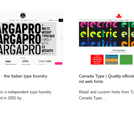
 · the Italian type foundry
Canada Type | Quality eBook,
nd web fonts
 is a independent type foundry
Retail and custom fonts from To
d in 2001 by...
Canada Type....