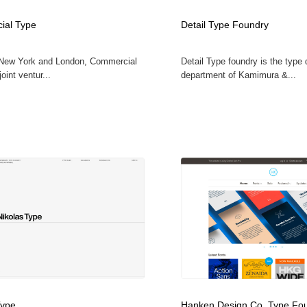
時計・腕時計
おもちゃ・ホビー・ゲーム
35
ial Type
Detail Type Foundry
New York and London, Commercial
Detail Type foundry is the type
おもちゃ・ホビー・ゲーム
建設・住宅・不動産・倉庫
197
oint ventur...
department of Kamimura &...
建設・住宅・不動産・倉庫
携帯電話・通信・サービス
15
携帯電話・通信・サービス
農業・林業・漁業・畜産・鉱業・燃料
54
農業・林業・漁業・畜産・鉱業・燃料
植物・花・ガーデニング・造園
42
植物・花・ガーデニング・造園
工業・加工・技術・機械・電気
59
工業・加工・技術・機械・電気
動物園・水族館・公園・テーマパーク・アミューズメント
23
動物園・水族館・公園・テーマパーク・アミューズメント
自動車・船・飛行機・交通・自転車
71
Type
Hanken Design Co. Type Fo