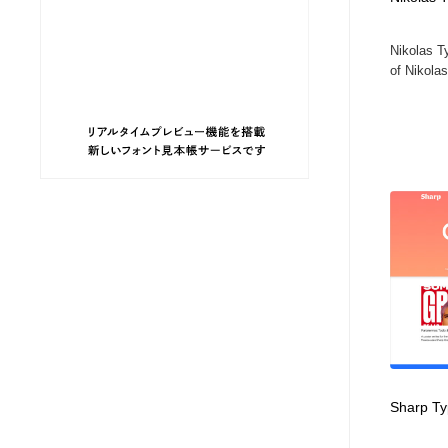
ヘアサロン・美容院・理髪店・エステ
旅行・観光・電車・航空会社
55
Nikolas T
of Nikolas
旅行・観光・電車・航空会社
ペット・トリミング
20
ペット・トリミング
宗教・神社仏閣・禅・寺・神社
33
宗教・神社仏閣・禅・寺・神社
健康・医療・福祉・病院・歯医者・製薬・薬品
200
健康・医療・福祉・病院・歯医者・製薬・薬品
教育・スクール・保育・幼稚園・小中高・大学・専門学校
173
教育・スクール・保育・幼稚園・小中高・大学・専門学校
日本伝統：着物・織物・舞踊・歌舞伎・茶道・華道・書道
17
日本伝統：着物・織物・舞踊・歌舞伎・茶道・華道・書道
芸能人・俳優・女優・タレント・モデル・芸能事務所
42
Sharp T
芸能人・俳優・女優・タレント・モデル・芸能事務所
アート・芸術・美術館・美術展・博物館・ギャラリー
383