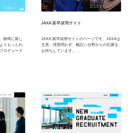
ホテル・旅館・温泉・銭湯・サウナ
スポーツ・スポーツ用品・トレーニング・ダイエット
71
JAXA 新卒採用サイト
スポーツ・スポーツ用品・トレーニング・ダイエット
育児・ベイビー・玩具・絵本
27
。静岡に新し
JAXA 新卒採用サイトのページです。JAXAは
育児・ベイビー・玩具・絵本
求人・採用・転職・就職・人材紹介
379
よりもっとわ
文系・理系問わず、幅広い分野からの応募を
プロデュース
お待ちしています。...
求人・採用・転職・就職・人材紹介
起業・事業支援・ボランティア・NPO
8
起業・事業支援・ボランティア・NPO
テクノロジー・AI・人工知能・スマートホーム・オンライン
74
テクノロジー・AI・人工知能・スマートホーム・オンライン
音楽・アーティスト・楽器・舞台・演劇・ミュージカル・ダ
152
ンス
音楽・アーティスト・楽器・舞台・演劇・ミュージカル・ダ
マッチングサービス
22
ンス
マッチングサービス
グラフィティ・Graffiti・ストリートアート
4