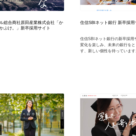
フォトグラファー・カメラマン・写真
グラフィックデザイン・デザイン事務所
485
ル総合商社原田産業株式会社「か
住信SBIネット銀行 新卒採
かぶけ。」新卒採用サイト
グラフィックデザイン・デザイン事務所
コンテンツ・メディア制作会社
9
住信SBIネット銀行の新卒採用
変化を楽しみ、未来の銀行をと
コンテンツ・メディア制作会社
編集・ライティング・コピーライター
19
す、新しい個性を待っています。
編集・ライティング・コピーライター
撮影スタジオ・撮影用小物・背景ボード・リース・レンタル
20
撮影スタジオ・撮影用小物・背景ボード・リース・レンタル
レンタルサーバー・クラウドサービス・ドメイン
10
レンタルサーバー・クラウドサービス・ドメイン
3D・CG・モーションデザイン
20
3D・CG・モーションデザイン
ライフスタイル・家具・生活雑貨・家電
320
ライフスタイル・家具・生活雑貨・家電
時計・腕時計
28