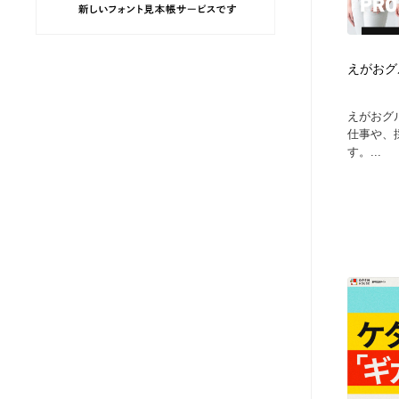
ヘアサロン・美容院・理髪店・エステ
旅行・観光・電車・航空会社
55
えがおグ
旅行・観光・電車・航空会社
ペット・トリミング
20
えがおグ
ペット・トリミング
宗教・神社仏閣・禅・寺・神社
33
仕事や、
す。...
宗教・神社仏閣・禅・寺・神社
健康・医療・福祉・病院・歯医者・製薬・薬品
200
健康・医療・福祉・病院・歯医者・製薬・薬品
教育・スクール・保育・幼稚園・小中高・大学・専門学校
173
教育・スクール・保育・幼稚園・小中高・大学・専門学校
日本伝統：着物・織物・舞踊・歌舞伎・茶道・華道・書道
17
日本伝統：着物・織物・舞踊・歌舞伎・茶道・華道・書道
芸能人・俳優・女優・タレント・モデル・芸能事務所
42
芸能人・俳優・女優・タレント・モデル・芸能事務所
アート・芸術・美術館・美術展・博物館・ギャラリー
383