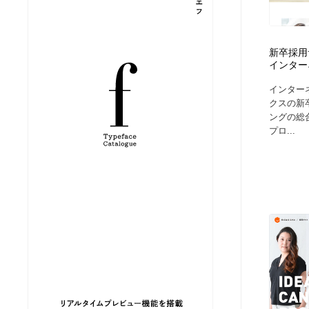
縫製・革製品・靴・鞄
ジュエリー・装飾品
54
新卒採用
ジュエリー・装飾品
建築・空間・工務店・内装・店舗・環境デザイン
276
インター
インター
建築・空間・工務店・内装・店舗・環境デザイン
商業施設・商業ビル
33
クスの新
ングの総
プロ...
商業施設・商業ビル
コスメ・化粧品・石鹸・シャンプー・ヘアケア・香水
220
コスメ・化粧品・石鹸・シャンプー・ヘアケア・香水
飲食・レストラン・カフェ
181
飲食・レストラン・カフェ
材料：糸・布・紙・プラスチック・石・木材
38
材料：糸・布・紙・プラスチック・石・木材
日本の歴史・資料・伝統・将棋・囲碁
4
日本の歴史・資料・伝統・将棋・囲碁
ヘアサロン・美容院・理髪店・エステ
60