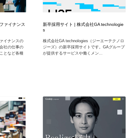
グラフィティ・Graffiti・ストリートアート
ニュース・マガジン・メディア・SNS・YouTube
346
ニュース・マガジン・メディア・SNS・YouTube
ファイナンス
新卒採用サイト | 株式会社GA technologie
s
ァイナンスの
株式会社GA technologies（ジーエーテクノロ
会社の仕事の
ジーズ）の新卒採用サイトです。GAグループ
ことなど各種
が提供するサービスや働くメン...