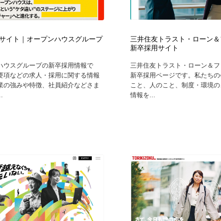
鉛筆画・木炭画・デッサン・クロッキー
Drawing Software / お絵かきソフト・アプリ・ブラシ
11
Drawing Software / お絵かきソフト・アプリ・ブラシ
サイト｜オープンハウスグループ
三井住友トラスト・ローン＆
新卒採用サイト
ハウスグループの新卒採用情報で
三井住友トラスト・ローン＆フ
要項などの求人・採用に関する情報
新卒採用ページです。私たちの
業の強みや特徴、社員紹介などさま
こと、人のこと、制度・環境の
.
情報を...