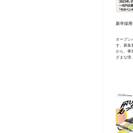
アート・芸術・美術館・美術展・博物館・ギャラリー
GWD スタッフお気に入り
201
GWD スタッフお気に入り
新卒採用
オープン
す。募集
から、事
ざまな情..