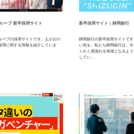
自動車・船・飛行機・交通・自転車
アウトドア・キャンプ・登山
40
ループ 新卒採用サイト
新卒採用サイト｜静岡銀行
アウトドア・キャンプ・登山
ウェディング・結婚
38
ループの採用サイトです。えがおの
静岡銀行の新卒採用サイトです
ウェディング・結婚
法律・監査・税理士・弁護士・司法書士・行政
29
採用に関する情報を紹介していま
い色を。私たち静岡銀行は、今
くわく感溢れる地域となるよう
してい...
法律・監査・税理士・弁護士・司法書士・行政
金融・銀行・投資・保険・M&A・商社
78
金融・銀行・投資・保険・M&A・商社
システム開発・IT・決済・アプリ・ソフトウェア
99
システム開発・IT・決済・アプリ・ソフトウェア
映画・アニメ・DVD・動画配信・放送・TV・ラジオ
65
映画・アニメ・DVD・動画配信・放送・TV・ラジオ
キャンペーン・イベント・ワークショップ・コンペティショ
77
ン
キャンペーン・イベント・ワークショップ・コンペティショ
鉛筆画・木炭画・デッサン・クロッキー
15
ン