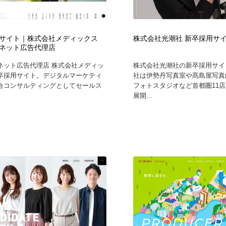
時計・腕時計
おもちゃ・ホビー・ゲーム
35
サイト｜株式会社メディックス
株式会社光潮社 新卒採用サ
おもちゃ・ホビー・ゲーム
建設・住宅・不動産・倉庫
197
ネット広告代理店
ネット広告代理店 株式会社メディッ
株式会社光潮社の新卒採用サイ
建設・住宅・不動産・倉庫
携帯電話・通信・サービス
15
卒採用サイト。デジタルマーケティ
社は伊勢丹写真室や髙島屋写真
合コンサルティングとしてセールス
フォトスタジオなど首都圏11
展開...
携帯電話・通信・サービス
農業・林業・漁業・畜産・鉱業・燃料
54
農業・林業・漁業・畜産・鉱業・燃料
植物・花・ガーデニング・造園
42
植物・花・ガーデニング・造園
工業・加工・技術・機械・電気
59
工業・加工・技術・機械・電気
動物園・水族館・公園・テーマパーク・アミューズメント
23
動物園・水族館・公園・テーマパーク・アミューズメント
自動車・船・飛行機・交通・自転車
71