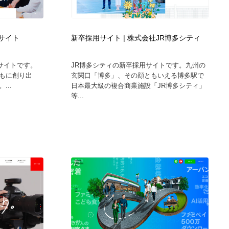
広告・マーケティング・PR・企画・プロデュース
印刷・製本・包装・グッズ
43
用サイト
新卒採用サイト | 株式会社JR博多シティ
印刷・製本・包装・グッズ
フォント・フリーフォント / 書体
238
サイトです。
JR博多シティの新卒採用サイトです。九州の
もに創り出
玄関口「博多」、その顔ともいえる博多駅で
フォント・フリーフォント / 書体
スタイリスト・ヘア＆メークアップ・プロップ・セットデザ
18
...
日本最大級の複合商業施設「JR博多シティ」
イン
等...
スタイリスト・ヘア＆メークアップ・プロップ・セットデザ
コーダー・エンジニア・デベロッパー
136
イン
コーダー・エンジニア・デベロッパー
ネット通販・EC・オークション・フリマ
15
ネット通販・EC・オークション・フリマ
眼鏡・コンタクトレンズ・サングラス
30
眼鏡・コンタクトレンズ・サングラス
ネオンサイン・ネオン菅・オリジナル
7
ネオンサイン・ネオン菅・オリジナル
カメラ・レンズ
18