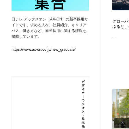
Web制作会社・プロダクション・デジタル
ブランディング・コンサルティング
151
日テレ アックスオン（AX-ON）の新卒採用サ
グローバ
イトです。求める人材、社員紹介、キャリア
ぶるな、
ブランディング・コンサルティング
イラストレーター
160
パス、働き方など、新卒採用に関する情報を
掲載しています。
...
イラストレーター
レタリング・カリグラフィ・サイン・看板
31
https://www.ax-on.co.jp/new_graduate/
レタリング・カリグラフィ・サイン・看板
映像・クリエイター・プロダクション
164
映像・クリエイター・プロダクション
Javascript・WordPress・CSS・SEO・コーディング
97
Javascript・WordPress・CSS・SEO・コーディング
フリー素材・写真・モックアップ
41
フリー素材・写真・モックアップ
プロダクト・インテリア
139
プロダクト・インテリア
縫製・革製品・靴・鞄
55