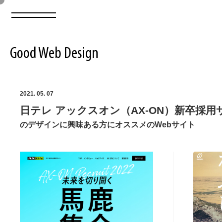
Good Web Design
2026年08月07日の登録サイト数は8549件です
2021. 05. 07
日テレ アックスオン（AX-ON）新卒採用
登録Webサイト全一覧
8549
のデザインに興味ある方にオススメのWebサイト
登録Webサイト全一覧!
ABOUT
ABOUT
業界別 登録Webサイト一覧
Web制作会社・プロダクション・デジタル
579