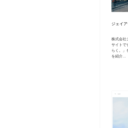
ジェイア
株式会社
サイトで
らく。」
を紹介...