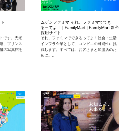
カメラ・レンズ
アニメーション・キャラクターデザイン
23
イト
ムゲンファミマ それ、ファミマででき
アニメーション・キャラクターデザイン
オフィス・シェアオフィス・コワーキング・シェアスペース
46
るってよ！ | FamilyMart | FamilyMart 新卒
採用サイト
トです。光潮
それ、ファミマでできるってよ！社会・生活
オフィス・シェアオフィス・コワーキング・シェアスペース
ファッション・洋服
511
館、プリンス
インフラ企業として、コンビニの可能性に挑
店舗の写真館を
戦します。すべては、お客さまと加盟店のた
めに。...
ファッション・洋服
食品・飲料・酒・菓子
444
食品・飲料・酒・菓子
陶芸・窯・ガラス・木工・手工芸
34
陶芸・窯・ガラス・木工・手工芸
宇宙
9
宇宙
書籍・本屋・出版・作家・小説家・脚本家
58
書籍・本屋・出版・作家・小説家・脚本家
ホテル・旅館・温泉・銭湯・サウナ
149