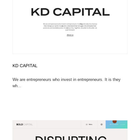
コーダー・エンジニア・デベロッパー
Javascript・WordPress・CSS・SEO・コーディング
97
Javascript・WordPress・CSS・SEO・コーディング
レンタルサーバー・クラウドサービス・ドメイン
10
レンタルサーバー・クラウドサービス・ドメイン
ネット通販・EC・オークション・フリマ
15
ネット通販・EC・オークション・フリマ
フリー素材・写真・モックアップ
41
フリー素材・写真・モックアップ
3D・CG・モーションデザイン
20
KD CAPITAL
3D・CG・モーションデザイン
眼鏡・コンタクトレンズ・サングラス
30
We are entrepreneurs who invest in entrepreneurs. It is they
wh...
眼鏡・コンタクトレンズ・サングラス
プロダクト・インテリア
139
プロダクト・インテリア
ライフスタイル・家具・生活雑貨・家電
319
ライフスタイル・家具・生活雑貨・家電
ネオンサイン・ネオン菅・オリジナル
7
ネオンサイン・ネオン菅・オリジナル