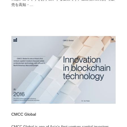
売を高知・...
CMCC Global
CMCC Global is one of Asia’s first venture capital investors