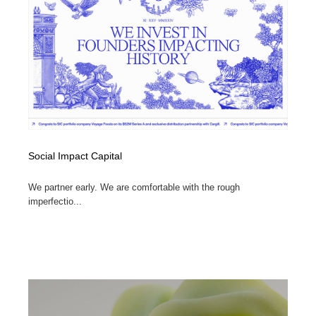
陶芸・窯・ガラス・木工・手工芸
材料：糸・布・紙・プラスチック・石・木材
38
材料：糸・布・紙・プラスチック・石・木材
工業・加工・技術・機械・電気
59
工業・加工・技術・機械・電気
宇宙
9
宇宙
日本の歴史・資料・伝統・将棋・囲碁
4
日本の歴史・資料・伝統・将棋・囲碁
動物園・水族館・公園・テーマパーク・アミューズメン
23
ト
Social Impact Capital
We partner early. We are comfortable with the rough
動物園・水族館・公園・テーマパーク・アミューズメン
書籍・本屋・出版・作家・小説家・脚本家
58
ト
imperfectio...
書籍・本屋・出版・作家・小説家・脚本家
ヘアサロン・美容院・理髪店・エステ
60
ヘアサロン・美容院・理髪店・エステ
自動車・船・飛行機・交通・自転車
71
自動車・船・飛行機・交通・自転車
ホテル・旅館・温泉・銭湯・サウナ
149