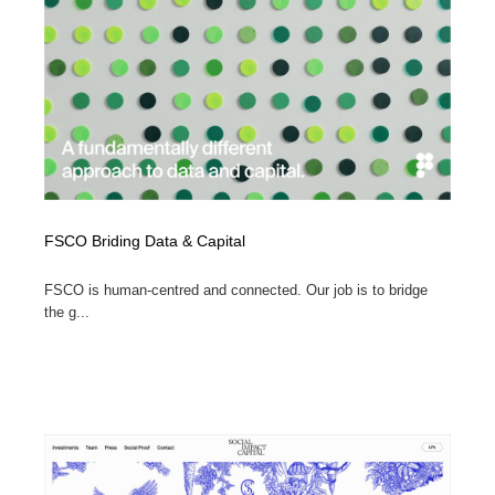
オフィス・シェアオフィス・コワーキング・シェアス
商業施設・商業ビル
33
ペース
商業施設・商業ビル
携帯電話・通信・サービス
15
携帯電話・通信・サービス
ファッション・洋服
511
ファッション・洋服
コスメ・化粧品・石鹸・シャンプー・ヘアケア・香水
220
コスメ・化粧品・石鹸・シャンプー・ヘアケア・香水
農業・林業・漁業・畜産・鉱業・燃料
54
FSCO Briding Data & Capital
農業・林業・漁業・畜産・鉱業・燃料
食品・飲料・酒・菓子
444
FSCO is human-centred and connected. Our job is to bridge
the g...
食品・飲料・酒・菓子
飲食・レストラン・カフェ
181
飲食・レストラン・カフェ
植物・花・ガーデニング・造園
42
植物・花・ガーデニング・造園
陶芸・窯・ガラス・木工・手工芸
34