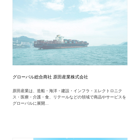
Drawing Software / お絵かきソフト・アプリ・ブラシ
ニュース・マガジン・メディア・SNS・YouTube
346
ニュース・マガジン・メディア・SNS・YouTube
グローバル総合商社 原田産業株式会社
原田産業は、造船・海洋・建設・インフラ・エレクトロニク
ス・医療・介護・食、リテールなどの領域で商品やサービスを
グローバルに展開...