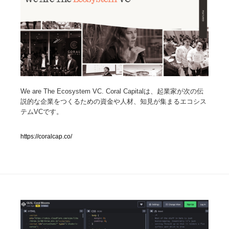
人気ランキング TOP100
業界別 登録Webサイト一覧
Web制作会社・プロダクション・デジタル
579
We are The Ecosystem VC. Coral Capitalは、起業家が次の伝
Web制作会社・プロダクション・デジタル
フォトグラファー・カメラマン・写真
257
説的な企業をつくるための資金や人材、知見が集まるエコシス
テムVCです。
フォトグラファー・カメラマン・写真
広告・マーケティング・PR・企画・プロデュース
182
https://coralcap.co/
広告・マーケティング・PR・企画・プロデュース
ブランディング・コンサルティング
151
ブランディング・コンサルティング
グラフィックデザイン・デザイン事務所
485
グラフィックデザイン・デザイン事務所
印刷・製本・包装・グッズ
43
印刷・製本・包装・グッズ
イラストレーター
160