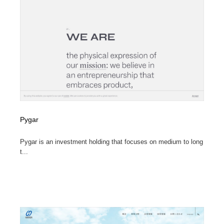
映画・アニメ・DVD・動画配信・放送・TV・ラジオ
音楽・アーティスト・楽器・舞台・演劇・ミュージカ
152
ル・ダンス
音楽・アーティスト・楽器・舞台・演劇・ミュージカ
芸能人・俳優・女優・タレント・モデル・芸能事務所
42
ル・ダンス
芸能人・俳優・女優・タレント・モデル・芸能事務所
キャンペーン・イベント・ワークショップ・コンペティ
77
ション
キャンペーン・イベント・ワークショップ・コンペティ
マッチングサービス
22
ション
マッチングサービス
アート・芸術・美術館・美術展・博物館・ギャラリー
383
Pygar
Pygar is an investment holding that focuses on medium to long
アート・芸術・美術館・美術展・博物館・ギャラリー
鉛筆画・木炭画・デッサン・クロッキー
15
t...
鉛筆画・木炭画・デッサン・クロッキー
グラフィティ・Graffiti・ストリートアート
4
グラフィティ・Graffiti・ストリートアート
GWD スタッフお気に入り
201
GWD スタッフお気に入り
Drawing Software / お絵かきソフト・アプリ・ブラシ
11