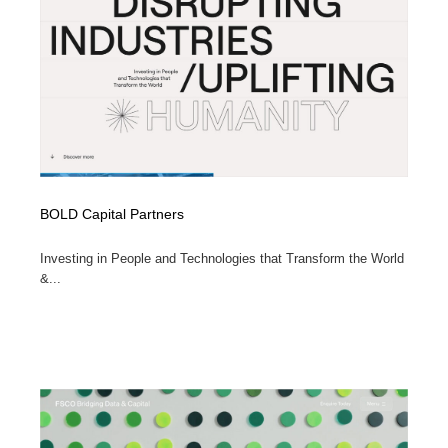
縫製・革製品・靴・鞄
55
縫製・革製品・靴・鞄
時計・腕時計
28
時計・腕時計
カメラ・レンズ
18
カメラ・レンズ
ジュエリー・装飾品
54
ジュエリー・装飾品
おもちゃ・ホビー・ゲーム
35
BOLD Capital Partners
おもちゃ・ホビー・ゲーム
アニメーション・キャラクターデザイン
23
Investing in People and Technologies that Transform the World
&...
アニメーション・キャラクターデザイン
建築・空間・工務店・内装・店舗・環境デザイン
276
建築・空間・工務店・内装・店舗・環境デザイン
建設・住宅・不動産・倉庫
197
建設・住宅・不動産・倉庫
オフィス・シェアオフィス・コワーキング・シェアス
46
ペース