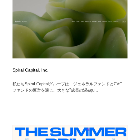
ホテル・旅館・温泉・銭湯・サウナ
旅行・観光・電車・航空会社
55
旅行・観光・電車・航空会社
アウトドア・キャンプ・登山
40
アウトドア・キャンプ・登山
スポーツ・スポーツ用品・トレーニング・ダイエット
71
スポーツ・スポーツ用品・トレーニング・ダイエット
ペット・トリミング
20
ペット・トリミング
ウェディング・結婚
38
Spiral Capital, Inc.
ウェディング・結婚
育児・ベイビー・玩具・絵本
27
私たちSpiral Capitalグループは、ジェネラルファンドとCVC
ファンドの運営を通じ、大きな"成長の渦&qu...
育児・ベイビー・玩具・絵本
宗教・神社仏閣・禅・寺・神社
33
宗教・神社仏閣・禅・寺・神社
法律・監査・税理士・弁護士・司法書士・行政
29
法律・監査・税理士・弁護士・司法書士・行政
求人・採用・転職・就職・人材紹介
379