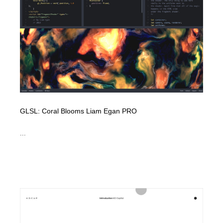
イラストレーター
コンテンツ・メディア制作会社
9
コンテンツ・メディア制作会社
フォント・フリーフォント / 書体
238
フォント・フリーフォント / 書体
レタリング・カリグラフィ・サイン・看板
31
レタリング・カリグラフィ・サイン・看板
編集・ライティング・コピーライター
19
編集・ライティング・コピーライター
GLSL: Coral Blooms Liam Egan PRO
スタイリスト・ヘア＆メークアップ・プロップ・セット
18
デザイン
...
スタイリスト・ヘア＆メークアップ・プロップ・セット
映像・クリエイター・プロダクション
164
デザイン
映像・クリエイター・プロダクション
撮影スタジオ・撮影用小物・背景ボード・リース・レン
20
タル
撮影スタジオ・撮影用小物・背景ボード・リース・レン
コーダー・エンジニア・デベロッパー
136
タル