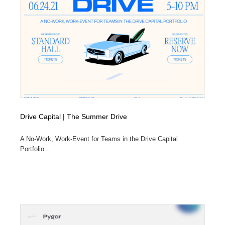
求人・採用・転職・就職・人材紹介
健康・医療・福祉・病院・歯医者・製薬・薬品
200
健康・医療・福祉・病院・歯医者・製薬・薬品
金融・銀行・投資・保険・M&A・商社
78
金融・銀行・投資・保険・M&A・商社
起業・事業支援・ボランティア・NPO
8
起業・事業支援・ボランティア・NPO
教育・スクール・保育・幼稚園・小中高・大学・専門学
173
校
教育・スクール・保育・幼稚園・小中高・大学・専門学
システム開発・IT・決済・アプリ・ソフトウェア
99
Drive Capital | The Summer Drive
校
システム開発・IT・決済・アプリ・ソフトウェア
テクノロジー・AI・人工知能・スマートホーム・オンラ
A No-Work, Work-Event for Teams in the Drive Capital
74
イン
Portfolio...
テクノロジー・AI・人工知能・スマートホーム・オンラ
日本伝統：着物・織物・舞踊・歌舞伎・茶道・華道・書
17
イン
道
日本伝統：着物・織物・舞踊・歌舞伎・茶道・華道・書
映画・アニメ・DVD・動画配信・放送・TV・ラジオ
65
道