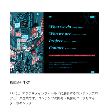
求人・採用・転職・就職・人材紹介
健康・医療・福祉・病院・歯医者・製薬・薬品
200
健康・医療・福祉・病院・歯医者・製薬・薬品
金融・銀行・投資・保険・M&A・商社
78
金融・銀行・投資・保険・M&A・商社
起業・事業支援・ボランティア・NPO
8
起業・事業支援・ボランティア・NPO
教育・スクール・保育・幼稚園・小中高・大学・専門学
173
校
教育・スクール・保育・幼稚園・小中高・大学・専門学
システム開発・IT・決済・アプリ・ソフトウェア
99
校
システム開発・IT・決済・アプリ・ソフトウェア
テクノロジー・AI・人工知能・スマートホーム・オンラ
74
イン
テクノロジー・AI・人工知能・スマートホーム・オンラ
日本伝統：着物・織物・舞踊・歌舞伎・茶道・華道・書
株式会社TXT
17
イン
道
TXTは、アジアをメインフィールドに展開するコンテンツプロ
デュース企業です。コンテンツの開発（映像制作、クリエイ
日本伝統：着物・織物・舞踊・歌舞伎・茶道・華道・書
映画・アニメ・DVD・動画配信・放送・TV・ラジオ
65
道
ターやキャラク...