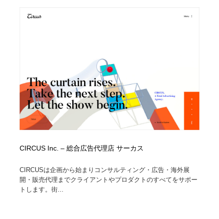
ホテル・旅館・温泉・銭湯・サウナ
旅行・観光・電車・航空会社
55
旅行・観光・電車・航空会社
アウトドア・キャンプ・登山
40
アウトドア・キャンプ・登山
スポーツ・スポーツ用品・トレーニング・ダイエット
71
スポーツ・スポーツ用品・トレーニング・ダイエット
ペット・トリミング
20
ペット・トリミング
ウェディング・結婚
38
ウェディング・結婚
育児・ベイビー・玩具・絵本
27
CIRCUS Inc. – 総合広告代理店 サーカス
育児・ベイビー・玩具・絵本
宗教・神社仏閣・禅・寺・神社
33
CIRCUSは企画から始まりコンサルティング・広告・海外展
宗教・神社仏閣・禅・寺・神社
法律・監査・税理士・弁護士・司法書士・行政
29
開・販売代理までクライアントやプロダクトのすべてをサポー
トします。街...
法律・監査・税理士・弁護士・司法書士・行政
求人・採用・転職・就職・人材紹介
379