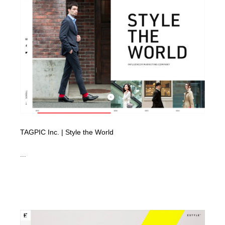
イラストレーター
コンテンツ・メディア制作会社
9
コンテンツ・メディア制作会社
フォント・フリーフォント / 書体
238
フォント・フリーフォント / 書体
レタリング・カリグラフィ・サイン・看板
31
レタリング・カリグラフィ・サイン・看板
編集・ライティング・コピーライター
19
編集・ライティング・コピーライター
スタイリスト・ヘア＆メークアップ・プロップ・セット
18
デザイン
TAGPIC Inc. | Style the World
スタイリスト・ヘア＆メークアップ・プロップ・セット
映像・クリエイター・プロダクション
164
デザイン
...
映像・クリエイター・プロダクション
撮影スタジオ・撮影用小物・背景ボード・リース・レン
20
タル
撮影スタジオ・撮影用小物・背景ボード・リース・レン
コーダー・エンジニア・デベロッパー
136
タル