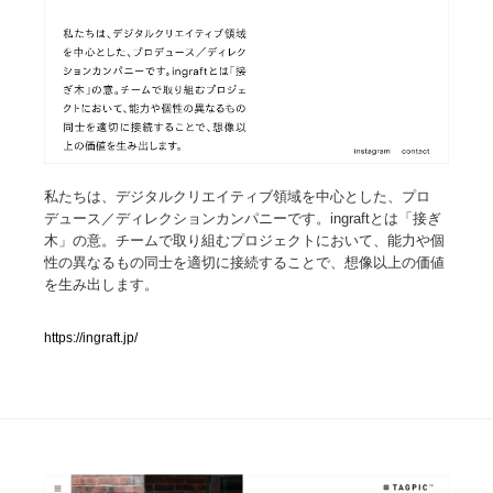
人気ランキング TOP100
業界別 登録Webサイト一覧
Web制作会社・プロダクション・デジタル
579
私たちは、デジタルクリエイティブ領域を中心とした、プロ
Web制作会社・プロダクション・デジタル
フォトグラファー・カメラマン・写真
257
デュース／ディレクションカンパニーです。ingraftとは「接ぎ
木」の意。チームで取り組むプロジェクトにおいて、能力や個
フォトグラファー・カメラマン・写真
広告・マーケティング・PR・企画・プロデュース
182
性の異なるもの同士を適切に接続することで、想像以上の価値
を生み出します。
広告・マーケティング・PR・企画・プロデュース
ブランディング・コンサルティング
151
https://ingraft.jp/
ブランディング・コンサルティング
グラフィックデザイン・デザイン事務所
485
グラフィックデザイン・デザイン事務所
印刷・製本・包装・グッズ
43
印刷・製本・包装・グッズ
イラストレーター
160