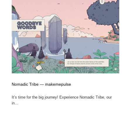
陶芸・窯・ガラス・木工・手工芸
材料：糸・布・紙・プラスチック・石・木材
38
材料：糸・布・紙・プラスチック・石・木材
工業・加工・技術・機械・電気
59
工業・加工・技術・機械・電気
宇宙
9
宇宙
日本の歴史・資料・伝統・将棋・囲碁
4
日本の歴史・資料・伝統・将棋・囲碁
動物園・水族館・公園・テーマパーク・アミューズメン
23
ト
動物園・水族館・公園・テーマパーク・アミューズメン
書籍・本屋・出版・作家・小説家・脚本家
58
ト
Nomadic Tribe — makemepulse
書籍・本屋・出版・作家・小説家・脚本家
ヘアサロン・美容院・理髪店・エステ
60
It’s time for the big journey! Experience Nomadic Tribe, our
in...
ヘアサロン・美容院・理髪店・エステ
自動車・船・飛行機・交通・自転車
71
自動車・船・飛行機・交通・自転車
ホテル・旅館・温泉・銭湯・サウナ
149