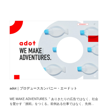
映画・アニメ・DVD・動画配信・放送・TV・ラジオ
音楽・アーティスト・楽器・舞台・演劇・ミュージカ
152
ル・ダンス
音楽・アーティスト・楽器・舞台・演劇・ミュージカ
芸能人・俳優・女優・タレント・モデル・芸能事務所
42
ル・ダンス
芸能人・俳優・女優・タレント・モデル・芸能事務所
キャンペーン・イベント・ワークショップ・コンペティ
77
ション
キャンペーン・イベント・ワークショップ・コンペティ
マッチングサービス
22
ション
マッチングサービス
アート・芸術・美術館・美術展・博物館・ギャラリー
383
アート・芸術・美術館・美術展・博物館・ギャラリー
鉛筆画・木炭画・デッサン・クロッキー
15
鉛筆画・木炭画・デッサン・クロッキー
グラフィティ・Graffiti・ストリートアート
4
adot｜プロデュースカンパニー・エードット
グラフィティ・Graffiti・ストリートアート
GWD スタッフお気に入り
201
WE MAKE ADVENTURES. " ありきたりの広告ではなく、社会
を驚かす「挑戦」をつくる。前例ある仕事ではなく、先例...
GWD スタッフお気に入り
Drawing Software / お絵かきソフト・アプリ・ブラシ
11