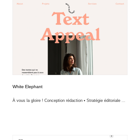
縫製・革製品・靴・鞄
55
縫製・革製品・靴・鞄
時計・腕時計
28
時計・腕時計
カメラ・レンズ
18
カメラ・レンズ
ジュエリー・装飾品
54
ジュエリー・装飾品
おもちゃ・ホビー・ゲーム
35
おもちゃ・ホビー・ゲーム
アニメーション・キャラクターデザイン
23
White Elephant
アニメーション・キャラクターデザイン
建築・空間・工務店・内装・店舗・環境デザイン
276
À vous la gloire ! Conception rédaction • Stratégie éditoriale ...
建築・空間・工務店・内装・店舗・環境デザイン
建設・住宅・不動産・倉庫
197
建設・住宅・不動産・倉庫
オフィス・シェアオフィス・コワーキング・シェアス
46
ペース