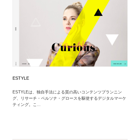
コーダー・エンジニア・デベロッパー
Javascript・WordPress・CSS・SEO・コーディング
97
Javascript・WordPress・CSS・SEO・コーディング
レンタルサーバー・クラウドサービス・ドメイン
10
レンタルサーバー・クラウドサービス・ドメイン
ネット通販・EC・オークション・フリマ
15
ネット通販・EC・オークション・フリマ
フリー素材・写真・モックアップ
41
フリー素材・写真・モックアップ
3D・CG・モーションデザイン
21
ESTYLE
3D・CG・モーションデザイン
眼鏡・コンタクトレンズ・サングラス
30
ESTYLEは、独自手法による質の高いコンテンツプランニン
眼鏡・コンタクトレンズ・サングラス
プロダクト・インテリア
139
グ、リサーチ・ペルソナ・グロースを駆使するデジタルマーケ
ティング。こ...
プロダクト・インテリア
ライフスタイル・家具・生活雑貨・家電
321
ライフスタイル・家具・生活雑貨・家電
ネオンサイン・ネオン菅・オリジナル
7
ネオンサイン・ネオン菅・オリジナル