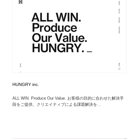
オフィス・シェアオフィス・コワーキング・シェアス
商業施設・商業ビル
33
ペース
商業施設・商業ビル
携帯電話・通信・サービス
15
携帯電話・通信・サービス
ファッション・洋服
511
ファッション・洋服
コスメ・化粧品・石鹸・シャンプー・ヘアケア・香水
220
コスメ・化粧品・石鹸・シャンプー・ヘアケア・香水
農業・林業・漁業・畜産・鉱業・燃料
54
農業・林業・漁業・畜産・鉱業・燃料
食品・飲料・酒・菓子
444
HUNGRY inc.
食品・飲料・酒・菓子
飲食・レストラン・カフェ
182
ALL WIN. Produce Our Value. お客様の目的に合わせた解決手
段をご提供、クリエイティブによる課題解決を...
飲食・レストラン・カフェ
植物・花・ガーデニング・造園
42
植物・花・ガーデニング・造園
陶芸・窯・ガラス・木工・手工芸
34