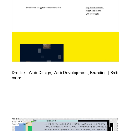
ホテル・旅館・温泉・銭湯・サウナ
旅行・観光・電車・航空会社
55
旅行・観光・電車・航空会社
アウトドア・キャンプ・登山
40
アウトドア・キャンプ・登山
スポーツ・スポーツ用品・トレーニング・ダイエット
71
スポーツ・スポーツ用品・トレーニング・ダイエット
ペット・トリミング
20
ペット・トリミング
ウェディング・結婚
38
Drexler | Web Design, Web Development, Branding | Balti
ウェディング・結婚
育児・ベイビー・玩具・絵本
27
more
...
育児・ベイビー・玩具・絵本
宗教・神社仏閣・禅・寺・神社
33
宗教・神社仏閣・禅・寺・神社
法律・監査・税理士・弁護士・司法書士・行政
29
法律・監査・税理士・弁護士・司法書士・行政
求人・採用・転職・就職・人材紹介
379