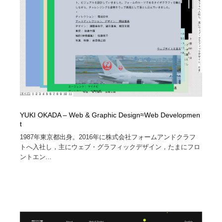
求人・採用・転職・就職・人材紹介
健康・医療・福祉・病院・歯医者・製薬・薬品
200
健康・医療・福祉・病院・歯医者・製薬・薬品
金融・銀行・投資・保険・M&A・商社
78
金融・銀行・投資・保険・M&A・商社
起業・事業支援・ボランティア・NPO
8
起業・事業支援・ボランティア・NPO
教育・スクール・保育・幼稚園・小中高・大学・専門学
173
校
教育・スクール・保育・幼稚園・小中高・大学・専門学
システム開発・IT・決済・アプリ・ソフトウェア
99
YUKI OKADA – Web & Graphic Design≈Web Developmen
校
t
システム開発・IT・決済・アプリ・ソフトウェア
テクノロジー・AI・人工知能・スマートホーム・オンラ
1987年東京都出身。2016年に株式会社フォームアンドクラフ
74
イン
トへ入社し，主にウェブ・グラフィックデザイン，たまにフロ
ントエン...
テクノロジー・AI・人工知能・スマートホーム・オンラ
日本伝統：着物・織物・舞踊・歌舞伎・茶道・華道・書
17
イン
道
日本伝統：着物・織物・舞踊・歌舞伎・茶道・華道・書
映画・アニメ・DVD・動画配信・放送・TV・ラジオ
65
道