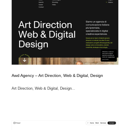
映画・アニメ・DVD・動画配信・放送・TV・ラジオ
音楽・アーティスト・楽器・舞台・演劇・ミュージカ
152
ル・ダンス
音楽・アーティスト・楽器・舞台・演劇・ミュージカ
芸能人・俳優・女優・タレント・モデル・芸能事務所
42
ル・ダンス
芸能人・俳優・女優・タレント・モデル・芸能事務所
キャンペーン・イベント・ワークショップ・コンペティ
77
ション
キャンペーン・イベント・ワークショップ・コンペティ
マッチングサービス
22
ション
マッチングサービス
アート・芸術・美術館・美術展・博物館・ギャラリー
383
Awd Agency – Art Direction, Web & Digital, Design
アート・芸術・美術館・美術展・博物館・ギャラリー
鉛筆画・木炭画・デッサン・クロッキー
15
Art Direction, Web & Digital, Design...
鉛筆画・木炭画・デッサン・クロッキー
グラフィティ・Graffiti・ストリートアート
4
グラフィティ・Graffiti・ストリートアート
GWD スタッフお気に入り
201
GWD スタッフお気に入り
Drawing Software / お絵かきソフト・アプリ・ブラシ
11