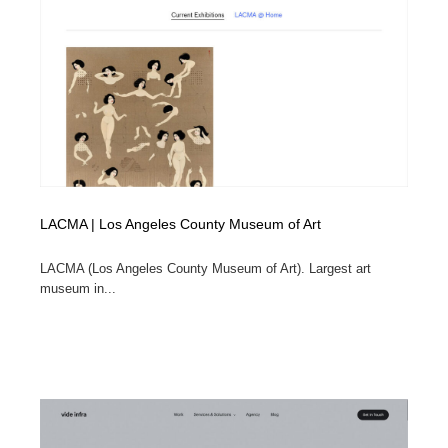
コーダー・エンジニア・デベロッパー
Javascript・WordPress・CSS・SEO・コーディング
97
Javascript・WordPress・CSS・SEO・コーディング
レンタルサーバー・クラウドサービス・ドメイン
10
レンタルサーバー・クラウドサービス・ドメイン
ネット通販・EC・オークション・フリマ
15
ネット通販・EC・オークション・フリマ
フリー素材・写真・モックアップ
41
フリー素材・写真・モックアップ
3D・CG・モーションデザイン
20
LACMA | Los Angeles County Museum of Art
3D・CG・モーションデザイン
眼鏡・コンタクトレンズ・サングラス
30
LACMA (Los Angeles County Museum of Art). Largest art
museum in...
眼鏡・コンタクトレンズ・サングラス
プロダクト・インテリア
139
プロダクト・インテリア
ライフスタイル・家具・生活雑貨・家電
320
ライフスタイル・家具・生活雑貨・家電
ネオンサイン・ネオン菅・オリジナル
7
ネオンサイン・ネオン菅・オリジナル