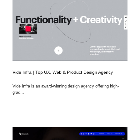
縫製・革製品・靴・鞄
55
縫製・革製品・靴・鞄
時計・腕時計
28
時計・腕時計
カメラ・レンズ
18
カメラ・レンズ
ジュエリー・装飾品
54
ジュエリー・装飾品
おもちゃ・ホビー・ゲーム
35
Vide Infra | Top UX, Web & Product Design Agency
おもちゃ・ホビー・ゲーム
アニメーション・キャラクターデザイン
23
Vide Infra is an award-winning design agency offering high-
アニメーション・キャラクターデザイン
建築・空間・工務店・内装・店舗・環境デザイン
276
grad...
建築・空間・工務店・内装・店舗・環境デザイン
建設・住宅・不動産・倉庫
197
建設・住宅・不動産・倉庫
オフィス・シェアオフィス・コワーキング・シェアス
46
ペース