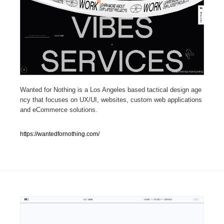
人気ランキング TOP100
業界別 登録Webサイト一覧
Web制作会社・プロダクション・デジタル
579
Wanted for Nothing is a Los Angeles based tactical design age
Web制作会社・プロダクション・デジタル
フォトグラファー・カメラマン・写真
257
ncy that focuses on UX/UI, websites, custom web applications
and eCommerce solutions.
フォトグラファー・カメラマン・写真
広告・マーケティング・PR・企画・プロデュース
182
https://wantedfornothing.com/
広告・マーケティング・PR・企画・プロデュース
ブランディング・コンサルティング
151
ブランディング・コンサルティング
グラフィックデザイン・デザイン事務所
485
グラフィックデザイン・デザイン事務所
印刷・製本・包装・グッズ
43
印刷・製本・包装・グッズ
イラストレーター
160