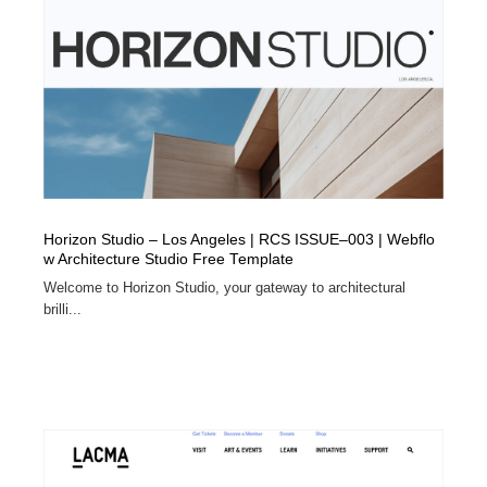
イラストレーター
コンテンツ・メディア制作会社
9
コンテンツ・メディア制作会社
フォント・フリーフォント / 書体
238
フォント・フリーフォント / 書体
レタリング・カリグラフィ・サイン・看板
31
レタリング・カリグラフィ・サイン・看板
編集・ライティング・コピーライター
19
Horizon Studio – Los Angeles | RCS ISSUE–003 | Webflo
編集・ライティング・コピーライター
スタイリスト・ヘア＆メークアップ・プロップ・セット
18
w Architecture Studio Free Template
デザイン
Welcome to Horizon Studio, your gateway to architectural
brilli...
スタイリスト・ヘア＆メークアップ・プロップ・セット
映像・クリエイター・プロダクション
164
デザイン
映像・クリエイター・プロダクション
撮影スタジオ・撮影用小物・背景ボード・リース・レン
20
タル
撮影スタジオ・撮影用小物・背景ボード・リース・レン
コーダー・エンジニア・デベロッパー
136
タル