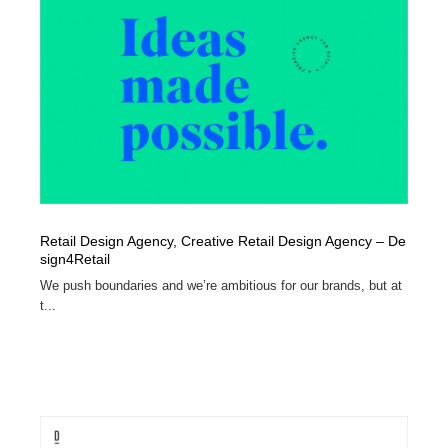
陶芸・窯・ガラス・木工・手工芸
材料：糸・布・紙・プラスチック・石・木材
38
材料：糸・布・紙・プラスチック・石・木材
工業・加工・技術・機械・電気
59
工業・加工・技術・機械・電気
宇宙
9
宇宙
日本の歴史・資料・伝統・将棋・囲碁
4
日本の歴史・資料・伝統・将棋・囲碁
動物園・水族館・公園・テーマパーク・アミューズメン
23
ト
Retail Design Agency, Creative Retail Design Agency – De
sign4Retail‎
動物園・水族館・公園・テーマパーク・アミューズメン
書籍・本屋・出版・作家・小説家・脚本家
58
ト
We push boundaries and we’re ambitious for our brands, but at
t...
書籍・本屋・出版・作家・小説家・脚本家
ヘアサロン・美容院・理髪店・エステ
60
ヘアサロン・美容院・理髪店・エステ
自動車・船・飛行機・交通・自転車
71
自動車・船・飛行機・交通・自転車
ホテル・旅館・温泉・銭湯・サウナ
149