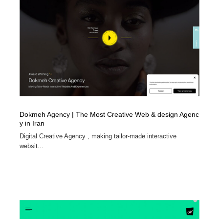
オフィス・シェアオフィス・コワーキング・シェアス
商業施設・商業ビル
33
ペース
商業施設・商業ビル
携帯電話・通信・サービス
15
携帯電話・通信・サービス
ファッション・洋服
511
ファッション・洋服
コスメ・化粧品・石鹸・シャンプー・ヘアケア・香水
220
コスメ・化粧品・石鹸・シャンプー・ヘアケア・香水
農業・林業・漁業・畜産・鉱業・燃料
54
Dokmeh Agency | The Most Creative Web & design Agenc
y in Iran
農業・林業・漁業・畜産・鉱業・燃料
食品・飲料・酒・菓子
444
Digital Creative Agency , making tailor-made interactive
websit...
食品・飲料・酒・菓子
飲食・レストラン・カフェ
181
飲食・レストラン・カフェ
植物・花・ガーデニング・造園
42
植物・花・ガーデニング・造園
陶芸・窯・ガラス・木工・手工芸
34