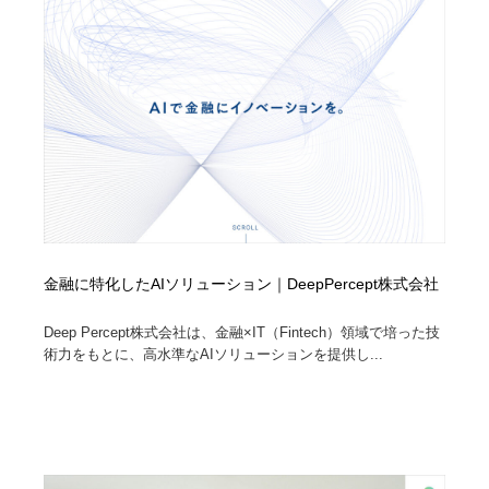
イラストレーター
コンテンツ・メディア制作会社
9
コンテンツ・メディア制作会社
フォント・フリーフォント / 書体
238
フォント・フリーフォント / 書体
レタリング・カリグラフィ・サイン・看板
31
レタリング・カリグラフィ・サイン・看板
編集・ライティング・コピーライター
19
編集・ライティング・コピーライター
スタイリスト・ヘア＆メークアップ・プロップ・セット
18
デザイン
金融に特化したAIソリューション｜DeepPercept株式会社
スタイリスト・ヘア＆メークアップ・プロップ・セット
映像・クリエイター・プロダクション
164
Deep Percept株式会社は、金融×IT（Fintech）領域で培った技
デザイン
術力をもとに、高水準なAIソリューションを提供し...
映像・クリエイター・プロダクション
撮影スタジオ・撮影用小物・背景ボード・リース・レン
20
タル
撮影スタジオ・撮影用小物・背景ボード・リース・レン
コーダー・エンジニア・デベロッパー
136
タル