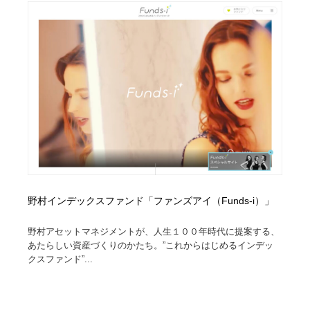
縫製・革製品・靴・鞄
55
縫製・革製品・靴・鞄
時計・腕時計
28
時計・腕時計
カメラ・レンズ
18
カメラ・レンズ
ジュエリー・装飾品
54
ジュエリー・装飾品
おもちゃ・ホビー・ゲーム
35
おもちゃ・ホビー・ゲーム
アニメーション・キャラクターデザイン
23
野村インデックスファンド「ファンズアイ（Funds-i）」
アニメーション・キャラクターデザイン
建築・空間・工務店・内装・店舗・環境デザイン
276
野村アセットマネジメントが、人生１００年時代に提案する、
建築・空間・工務店・内装・店舗・環境デザイン
建設・住宅・不動産・倉庫
197
あたらしい資産づくりのかたち。”これからはじめるインデッ
クスファンド”...
建設・住宅・不動産・倉庫
オフィス・シェアオフィス・コワーキング・シェアス
46
ペース