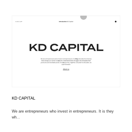
陶芸・窯・ガラス・木工・手工芸
材料：糸・布・紙・プラスチック・石・木材
38
材料：糸・布・紙・プラスチック・石・木材
工業・加工・技術・機械・電気
59
工業・加工・技術・機械・電気
宇宙
9
宇宙
日本の歴史・資料・伝統・将棋・囲碁
4
日本の歴史・資料・伝統・将棋・囲碁
動物園・水族館・公園・テーマパーク・アミューズメン
23
ト
動物園・水族館・公園・テーマパーク・アミューズメン
書籍・本屋・出版・作家・小説家・脚本家
58
ト
書籍・本屋・出版・作家・小説家・脚本家
ヘアサロン・美容院・理髪店・エステ
60
KD CAPITAL
ヘアサロン・美容院・理髪店・エステ
自動車・船・飛行機・交通・自転車
71
We are entrepreneurs who invest in entrepreneurs. It is they
wh...
自動車・船・飛行機・交通・自転車
ホテル・旅館・温泉・銭湯・サウナ
149