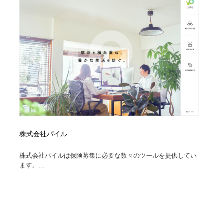
コーダー・エンジニア・デベロッパー
Javascript・WordPress・CSS・SEO・コーディング
97
Javascript・WordPress・CSS・SEO・コーディング
レンタルサーバー・クラウドサービス・ドメイン
10
レンタルサーバー・クラウドサービス・ドメイン
ネット通販・EC・オークション・フリマ
15
ネット通販・EC・オークション・フリマ
フリー素材・写真・モックアップ
41
フリー素材・写真・モックアップ
3D・CG・モーションデザイン
20
3D・CG・モーションデザイン
眼鏡・コンタクトレンズ・サングラス
30
株式会社パイル
眼鏡・コンタクトレンズ・サングラス
プロダクト・インテリア
139
株式会社パイルは保険募集に必要な数々のツールを提供してい
ます。...
プロダクト・インテリア
ライフスタイル・家具・生活雑貨・家電
319
ライフスタイル・家具・生活雑貨・家電
ネオンサイン・ネオン菅・オリジナル
7
ネオンサイン・ネオン菅・オリジナル