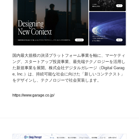
人気ランキング TOP100
業界別 登録Webサイト一覧
Web制作会社・プロダクション・デジタル
579
国内最大規模の決済プラットフォーム事業を軸に、マーケティ
Web制作会社・プロダクション・デジタル
フォトグラファー・カメラマン・写真
257
ング、スタートアップ投資事業、最先端テクノロジーを活用し
た新規事業を展開。株式会社デジタルガレージ（Digital Garag
フォトグラファー・カメラマン・写真
広告・マーケティング・PR・企画・プロデュース
182
e, Inc.）は、持続可能な社会に向けた「新しいコンテクスト」
をデザインし、テクノロジーで社会実装します。
広告・マーケティング・PR・企画・プロデュース
ブランディング・コンサルティング
151
https://www.garage.co.jp/
ブランディング・コンサルティング
グラフィックデザイン・デザイン事務所
485
グラフィックデザイン・デザイン事務所
印刷・製本・包装・グッズ
43
印刷・製本・包装・グッズ
イラストレーター
160