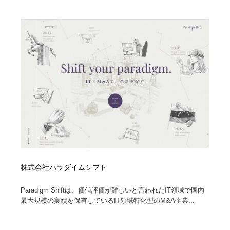
オフィス・シェアオフィス・コワーキング・シェアス
商業施設・商業ビル
33
ペース
商業施設・商業ビル
携帯電話・通信・サービス
15
携帯電話・通信・サービス
ファッション・洋服
511
ファッション・洋服
コスメ・化粧品・石鹸・シャンプー・ヘアケア・香水
220
コスメ・化粧品・石鹸・シャンプー・ヘアケア・香水
農業・林業・漁業・畜産・鉱業・燃料
54
農業・林業・漁業・畜産・鉱業・燃料
食品・飲料・酒・菓子
444
食品・飲料・酒・菓子
飲食・レストラン・カフェ
181
株式会社パラダイムシフト
飲食・レストラン・カフェ
植物・花・ガーデニング・造園
42
Paradigm Shiftは、価値評価が難しいと言われたIT領域で国内
最大規模の実績を保有しているIT領域特化型のM&A企業...
植物・花・ガーデニング・造園
陶芸・窯・ガラス・木工・手工芸
34