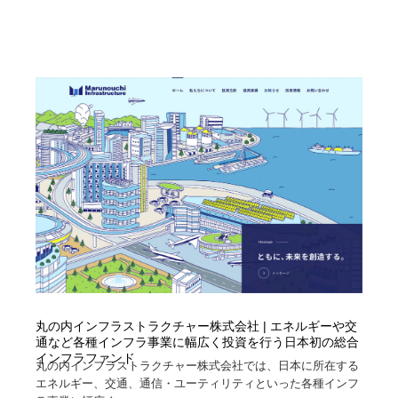
求人・採用・転職・就職・人材紹介
健康・医療・福祉・病院・歯医者・製薬・薬品
200
健康・医療・福祉・病院・歯医者・製薬・薬品
金融・銀行・投資・保険・M&A・商社
78
金融・銀行・投資・保険・M&A・商社
起業・事業支援・ボランティア・NPO
8
起業・事業支援・ボランティア・NPO
教育・スクール・保育・幼稚園・小中高・大学・専門学
173
校
教育・スクール・保育・幼稚園・小中高・大学・専門学
システム開発・IT・決済・アプリ・ソフトウェア
99
校
システム開発・IT・決済・アプリ・ソフトウェア
テクノロジー・AI・人工知能・スマートホーム・オンラ
74
イン
テクノロジー・AI・人工知能・スマートホーム・オンラ
日本伝統：着物・織物・舞踊・歌舞伎・茶道・華道・書
17
イン
道
丸の内インフラストラクチャー株式会社 | エネルギーや交
通など各種インフラ事業に幅広く投資を行う日本初の総合
インフラファンド
日本伝統：着物・織物・舞踊・歌舞伎・茶道・華道・書
映画・アニメ・DVD・動画配信・放送・TV・ラジオ
65
丸の内インフラストラクチャー株式会社では、日本に所在する
道
エネルギー、交通、通信・ユーティリティといった各種インフ