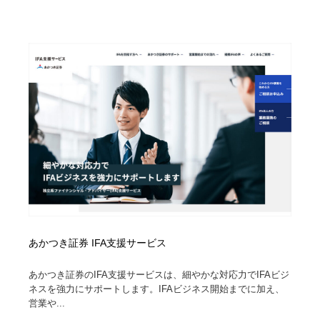
ホテル・旅館・温泉・銭湯・サウナ
旅行・観光・電車・航空会社
55
旅行・観光・電車・航空会社
アウトドア・キャンプ・登山
40
アウトドア・キャンプ・登山
スポーツ・スポーツ用品・トレーニング・ダイエット
71
スポーツ・スポーツ用品・トレーニング・ダイエット
ペット・トリミング
20
ペット・トリミング
ウェディング・結婚
38
ウェディング・結婚
育児・ベイビー・玩具・絵本
27
育児・ベイビー・玩具・絵本
宗教・神社仏閣・禅・寺・神社
33
あかつき証券 IFA支援サービス
宗教・神社仏閣・禅・寺・神社
法律・監査・税理士・弁護士・司法書士・行政
29
あかつき証券のIFA支援サービスは、細やかな対応力でIFAビジ
ネスを強力にサポートします。IFAビジネス開始までに加え、
法律・監査・税理士・弁護士・司法書士・行政
求人・採用・転職・就職・人材紹介
379
営業や...