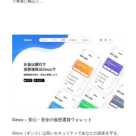
ラ事業に幅広く...
映画・アニメ・DVD・動画配信・放送・TV・ラジオ
音楽・アーティスト・楽器・舞台・演劇・ミュージカ
152
ル・ダンス
音楽・アーティスト・楽器・舞台・演劇・ミュージカ
芸能人・俳優・女優・タレント・モデル・芸能事務所
42
ル・ダンス
芸能人・俳優・女優・タレント・モデル・芸能事務所
キャンペーン・イベント・ワークショップ・コンペティ
77
ション
キャンペーン・イベント・ワークショップ・コンペティ
マッチングサービス
22
ション
マッチングサービス
アート・芸術・美術館・美術展・博物館・ギャラリー
383
アート・芸術・美術館・美術展・博物館・ギャラリー
鉛筆画・木炭画・デッサン・クロッキー
15
鉛筆画・木炭画・デッサン・クロッキー
グラフィティ・Graffiti・ストリートアート
4
グラフィティ・Graffiti・ストリートアート
GWD スタッフお気に入り
201
Ginco – 安心・安全の仮想通貨ウォレット
GWD スタッフお気に入り
Drawing Software / お絵かきソフト・アプリ・ブラシ
11
Ginco（ギンコ）は高いセキュリティであなたの資産を守る、