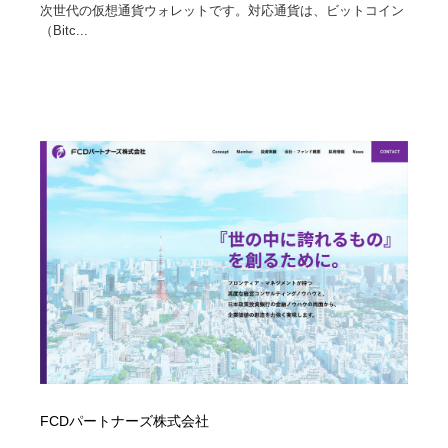
次世代の仮想通貨ウォレットです。対応通貨は、ビットコイン
（Bitc...
Drawing Software / お絵かきソフト・アプリ・ブラシ
ニュース・マガジン・メディア・SNS・YouTube
346
ニュース・マガジン・メディア・SNS・YouTube
FCDパートナーズ株式会社