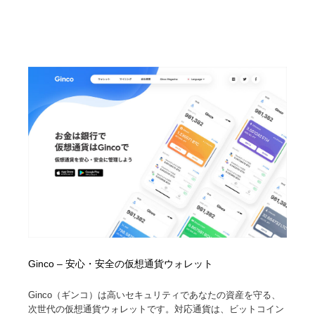
ホテル・旅館・温泉・銭湯・サウナ
旅行・観光・電車・航空会社
55
旅行・観光・電車・航空会社
アウトドア・キャンプ・登山
40
アウトドア・キャンプ・登山
スポーツ・スポーツ用品・トレーニング・ダイエット
71
スポーツ・スポーツ用品・トレーニング・ダイエット
ペット・トリミング
20
ペット・トリミング
ウェディング・結婚
38
ウェディング・結婚
育児・ベイビー・玩具・絵本
27
育児・ベイビー・玩具・絵本
宗教・神社仏閣・禅・寺・神社
33
宗教・神社仏閣・禅・寺・神社
法律・監査・税理士・弁護士・司法書士・行政
29
Ginco – 安心・安全の仮想通貨ウォレット
法律・監査・税理士・弁護士・司法書士・行政
求人・採用・転職・就職・人材紹介
379
Ginco（ギンコ）は高いセキュリティであなたの資産を守る、
次世代の仮想通貨ウォレットです。対応通貨は、ビットコイン