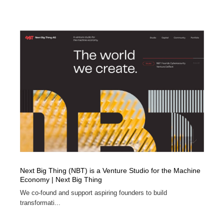
オフィス・シェアオフィス・コワーキング・シェアス
商業施設・商業ビル
33
ペース
商業施設・商業ビル
携帯電話・通信・サービス
15
携帯電話・通信・サービス
ファッション・洋服
511
ファッション・洋服
コスメ・化粧品・石鹸・シャンプー・ヘアケア・香水
220
コスメ・化粧品・石鹸・シャンプー・ヘアケア・香水
農業・林業・漁業・畜産・鉱業・燃料
54
農業・林業・漁業・畜産・鉱業・燃料
食品・飲料・酒・菓子
444
食品・飲料・酒・菓子
飲食・レストラン・カフェ
182
Next Big Thing (NBT) is a Venture Studio for the Machine
飲食・レストラン・カフェ
植物・花・ガーデニング・造園
42
Economy | Next Big Thing
We co-found and support aspiring founders to build
植物・花・ガーデニング・造園
陶芸・窯・ガラス・木工・手工芸
34
transformati...