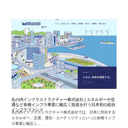
陶芸・窯・ガラス・木工・手工芸
材料：糸・布・紙・プラスチック・石・木材
38
材料：糸・布・紙・プラスチック・石・木材
工業・加工・技術・機械・電気
59
工業・加工・技術・機械・電気
宇宙
9
宇宙
日本の歴史・資料・伝統・将棋・囲碁
4
日本の歴史・資料・伝統・将棋・囲碁
動物園・水族館・公園・テーマパーク・アミューズメン
23
ト
動物園・水族館・公園・テーマパーク・アミューズメン
書籍・本屋・出版・作家・小説家・脚本家
58
ト
書籍・本屋・出版・作家・小説家・脚本家
ヘアサロン・美容院・理髪店・エステ
60
丸の内インフラストラクチャー株式会社 | エネルギーや交
ヘアサロン・美容院・理髪店・エステ
自動車・船・飛行機・交通・自転車
71
通など各種インフラ事業に幅広く投資を行う日本初の総合
インフラファンド
丸の内インフラストラクチャー株式会社では、日本に所在する
エネルギー、交通、通信・ユーティリティといった各種インフ
自動車・船・飛行機・交通・自転車
ホテル・旅館・温泉・銭湯・サウナ
149
ラ事業に幅広く...