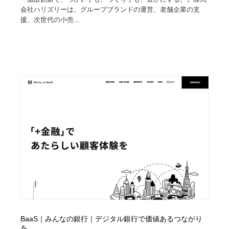
映画・アニメ・DVD・動画配信・放送・TV・ラジオ
音楽・アーティスト・楽器・舞台・演劇・ミュージカ
152
会社ハリズリーは、グループブランドの運営、老舗企業の支
ル・ダンス
援、次世代の小売...
音楽・アーティスト・楽器・舞台・演劇・ミュージカ
芸能人・俳優・女優・タレント・モデル・芸能事務所
42
ル・ダンス
芸能人・俳優・女優・タレント・モデル・芸能事務所
キャンペーン・イベント・ワークショップ・コンペティ
77
ション
キャンペーン・イベント・ワークショップ・コンペティ
マッチングサービス
22
ション
マッチングサービス
アート・芸術・美術館・美術展・博物館・ギャラリー
383
アート・芸術・美術館・美術展・博物館・ギャラリー
鉛筆画・木炭画・デッサン・クロッキー
15
鉛筆画・木炭画・デッサン・クロッキー
グラフィティ・Graffiti・ストリートアート
4
グラフィティ・Graffiti・ストリートアート
GWD スタッフお気に入り
201
BaaS｜みんなの銀行｜デジタル銀行で価値あるつながり
GWD スタッフお気に入り
Drawing Software / お絵かきソフト・アプリ・ブラシ
11
を