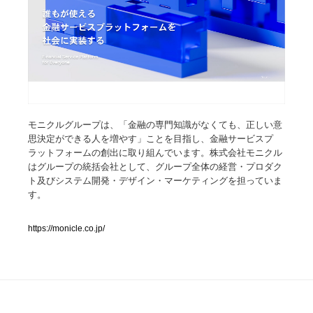
人気ランキング TOP100
業界別 登録Webサイト一覧
Web制作会社・プロダクション・デジタル
579
モニクルグループは、「金融の専門知識がなくても、正しい意
Web制作会社・プロダクション・デジタル
フォトグラファー・カメラマン・写真
257
思決定ができる人を増やす」ことを目指し、金融サービスプ
ラットフォームの創出に取り組んでいます。株式会社モニクル
フォトグラファー・カメラマン・写真
広告・マーケティング・PR・企画・プロデュース
182
はグループの統括会社として、グループ全体の経営・プロダク
ト及びシステム開発・デザイン・マーケティングを担っていま
広告・マーケティング・PR・企画・プロデュース
す。
ブランディング・コンサルティング
151
ブランディング・コンサルティング
https://monicle.co.jp/
グラフィックデザイン・デザイン事務所
485
グラフィックデザイン・デザイン事務所
印刷・製本・包装・グッズ
43
印刷・製本・包装・グッズ
イラストレーター
160