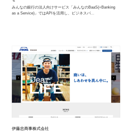
みんなの銀行の法人向けサービス「みんなのBaaS(=Banking
Drawing Software / お絵かきソフト・アプリ・ブラシ
ニュース・マガジン・メディア・SNS・YouTube
346
as a Service)」ではAPIを活用し、ビジネスパ...
ニュース・マガジン・メディア・SNS・YouTube
伊藤忠商事株式会社