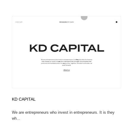
縫製・革製品・靴・鞄
55
縫製・革製品・靴・鞄
時計・腕時計
28
時計・腕時計
カメラ・レンズ
18
カメラ・レンズ
ジュエリー・装飾品
54
ジュエリー・装飾品
おもちゃ・ホビー・ゲーム
35
おもちゃ・ホビー・ゲーム
アニメーション・キャラクターデザイン
23
アニメーション・キャラクターデザイン
建築・空間・工務店・内装・店舗・環境デザイン
276
KD CAPITAL
建築・空間・工務店・内装・店舗・環境デザイン
建設・住宅・不動産・倉庫
197
We are entrepreneurs who invest in entrepreneurs. It is they
建設・住宅・不動産・倉庫
オフィス・シェアオフィス・コワーキング・シェアス
wh...
46
ペース