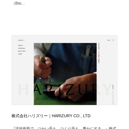
求人・採用・転職・就職・人材紹介
健康・医療・福祉・病院・歯医者・製薬・薬品
200
（Bitc...
健康・医療・福祉・病院・歯医者・製薬・薬品
金融・銀行・投資・保険・M&A・商社
78
金融・銀行・投資・保険・M&A・商社
起業・事業支援・ボランティア・NPO
8
起業・事業支援・ボランティア・NPO
教育・スクール・保育・幼稚園・小中高・大学・専門学
173
校
教育・スクール・保育・幼稚園・小中高・大学・専門学
システム開発・IT・決済・アプリ・ソフトウェア
99
校
システム開発・IT・決済・アプリ・ソフトウェア
テクノロジー・AI・人工知能・スマートホーム・オンラ
74
イン
テクノロジー・AI・人工知能・スマートホーム・オンラ
日本伝統：着物・織物・舞踊・歌舞伎・茶道・華道・書
17
イン
道
株式会社ハリズリー｜HARIZURY CO., LTD.
日本伝統：着物・織物・舞踊・歌舞伎・茶道・華道・書
映画・アニメ・DVD・動画配信・放送・TV・ラジオ
65
道
『温故創新で、つかい手も、つくり手も、豊かにする。』株式