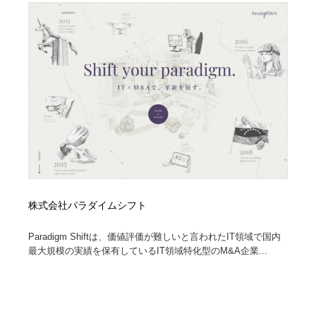
イラストレーター
コンテンツ・メディア制作会社
9
コンテンツ・メディア制作会社
フォント・フリーフォント / 書体
238
フォント・フリーフォント / 書体
レタリング・カリグラフィ・サイン・看板
31
レタリング・カリグラフィ・サイン・看板
編集・ライティング・コピーライター
19
編集・ライティング・コピーライター
スタイリスト・ヘア＆メークアップ・プロップ・セット
18
デザイン
スタイリスト・ヘア＆メークアップ・プロップ・セット
映像・クリエイター・プロダクション
164
株式会社パラダイムシフト
デザイン
Paradigm Shiftは、価値評価が難しいと言われたIT領域で国内
映像・クリエイター・プロダクション
撮影スタジオ・撮影用小物・背景ボード・リース・レン
20
最大規模の実績を保有しているIT領域特化型のM&A企業...
タル
撮影スタジオ・撮影用小物・背景ボード・リース・レン
コーダー・エンジニア・デベロッパー
136
タル