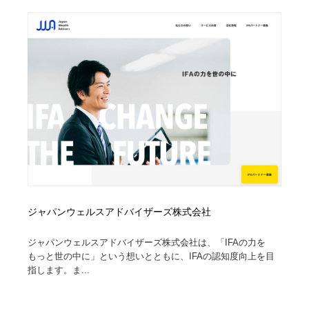
コーダー・エンジニア・デベロッパー
Javascript・WordPress・CSS・SEO・コーディング
97
Javascript・WordPress・CSS・SEO・コーディング
レンタルサーバー・クラウドサービス・ドメイン
10
レンタルサーバー・クラウドサービス・ドメイン
ネット通販・EC・オークション・フリマ
15
ネット通販・EC・オークション・フリマ
フリー素材・写真・モックアップ
41
フリー素材・写真・モックアップ
3D・CG・モーションデザイン
21
3D・CG・モーションデザイン
眼鏡・コンタクトレンズ・サングラス
30
眼鏡・コンタクトレンズ・サングラス
プロダクト・インテリア
139
ジャパンウェルスアドバイザーズ株式会社
プロダクト・インテリア
ライフスタイル・家具・生活雑貨・家電
320
ジャパンウェルスアドバイザーズ株式会社は、「IFAの力を
もっと世の中に」という想いとともに、IFAの認知度向上を目
指します。ま...
ライフスタイル・家具・生活雑貨・家電
ネオンサイン・ネオン菅・オリジナル
7
ネオンサイン・ネオン菅・オリジナル