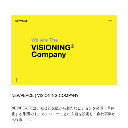
映画・アニメ・DVD・動画配信・放送・TV・ラジオ
音楽・アーティスト・楽器・舞台・演劇・ミュージカ
152
ル・ダンス
音楽・アーティスト・楽器・舞台・演劇・ミュージカ
芸能人・俳優・女優・タレント・モデル・芸能事務所
42
ル・ダンス
芸能人・俳優・女優・タレント・モデル・芸能事務所
キャンペーン・イベント・ワークショップ・コンペティ
77
ション
キャンペーン・イベント・ワークショップ・コンペティ
マッチングサービス
22
ション
マッチングサービス
アート・芸術・美術館・美術展・博物館・ギャラリー
383
アート・芸術・美術館・美術展・博物館・ギャラリー
鉛筆画・木炭画・デッサン・クロッキー
15
NEWPEACE | VISIONING COMPANY
鉛筆画・木炭画・デッサン・クロッキー
グラフィティ・Graffiti・ストリートアート
4
NEWPEACEは、社会的文脈から新たなビジョンを発明・具体
グラフィティ・Graffiti・ストリートアート
GWD スタッフお気に入り
201
化する集団です。カンパニーごとに主題を設定し、自社事業か
ら投資、ク...
GWD スタッフお気に入り
Drawing Software / お絵かきソフト・アプリ・ブラシ
11