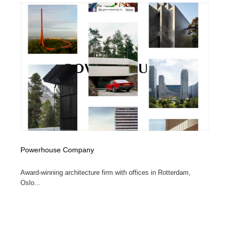
陶芸・窯・ガラス・木工・手工芸
材料：糸・布・紙・プラスチック・石・木材
38
材料：糸・布・紙・プラスチック・石・木材
工業・加工・技術・機械・電気
59
工業・加工・技術・機械・電気
宇宙
9
宇宙
日本の歴史・資料・伝統・将棋・囲碁
4
日本の歴史・資料・伝統・将棋・囲碁
動物園・水族館・公園・テーマパーク・アミューズメン
23
ト
動物園・水族館・公園・テーマパーク・アミューズメン
書籍・本屋・出版・作家・小説家・脚本家
58
ト
Powerhouse Company
書籍・本屋・出版・作家・小説家・脚本家
ヘアサロン・美容院・理髪店・エステ
60
Award-winning architecture firm with offices in Rotterdam,
Oslo...
ヘアサロン・美容院・理髪店・エステ
自動車・船・飛行機・交通・自転車
71
自動車・船・飛行機・交通・自転車
ホテル・旅館・温泉・銭湯・サウナ
149