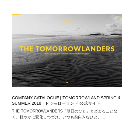
求人・採用・転職・就職・人材紹介
健康・医療・福祉・病院・歯医者・製薬・薬品
200
健康・医療・福祉・病院・歯医者・製薬・薬品
金融・銀行・投資・保険・M&A・商社
78
金融・銀行・投資・保険・M&A・商社
起業・事業支援・ボランティア・NPO
8
起業・事業支援・ボランティア・NPO
教育・スクール・保育・幼稚園・小中高・大学・専門学
173
校
教育・スクール・保育・幼稚園・小中高・大学・専門学
システム開発・IT・決済・アプリ・ソフトウェア
99
校
システム開発・IT・決済・アプリ・ソフトウェア
テクノロジー・AI・人工知能・スマートホーム・オンラ
74
イン
COMPANY CATALOGUE | TOMORROWLAND SPRING &
テクノロジー・AI・人工知能・スマートホーム・オンラ
日本伝統：着物・織物・舞踊・歌舞伎・茶道・華道・書
SUMMER 2018 | トゥモローランド 公式サイト
17
イン
道
THE TOMORROWLANDERS「明日のひと」とどまることな
く、軽やかに変化しつづけ、いつも前向きなひと。...
日本伝統：着物・織物・舞踊・歌舞伎・茶道・華道・書
映画・アニメ・DVD・動画配信・放送・TV・ラジオ
65
道