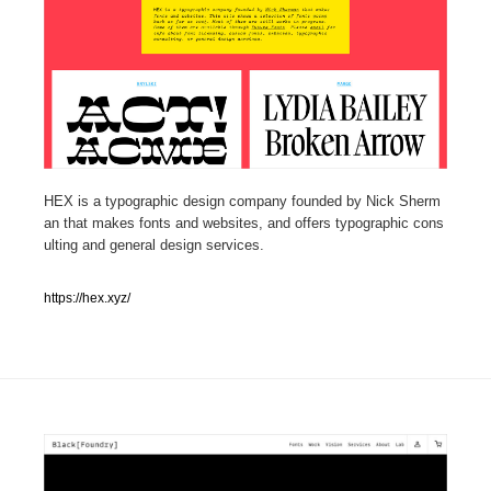
人気ランキング TOP100
業界別 登録Webサイト一覧
Web制作会社・プロダクション・デジタル
579
Web制作会社・プロダクション・デジタル
フォトグラファー・カメラマン・写真
257
HEX is a typographic design company founded by Nick Sherm
an that makes fonts and websites, and offers typographic cons
ulting and general design services.
フォトグラファー・カメラマン・写真
広告・マーケティング・PR・企画・プロデュース
182
https://hex.xyz/
広告・マーケティング・PR・企画・プロデュース
ブランディング・コンサルティング
151
ブランディング・コンサルティング
グラフィックデザイン・デザイン事務所
485
グラフィックデザイン・デザイン事務所
印刷・製本・包装・グッズ
43
印刷・製本・包装・グッズ
イラストレーター
160