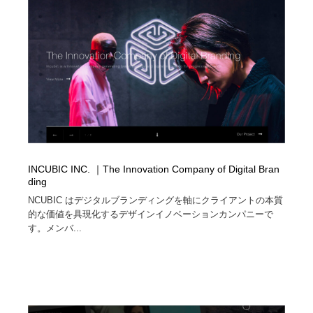
縫製・革製品・靴・鞄
55
縫製・革製品・靴・鞄
時計・腕時計
28
時計・腕時計
カメラ・レンズ
18
カメラ・レンズ
ジュエリー・装飾品
54
ジュエリー・装飾品
おもちゃ・ホビー・ゲーム
35
INCUBIC INC. ｜The Innovation Company of Digital Bran
おもちゃ・ホビー・ゲーム
アニメーション・キャラクターデザイン
23
ding
NCUBIC はデジタルブランディングを軸にクライアントの本質
アニメーション・キャラクターデザイン
建築・空間・工務店・内装・店舗・環境デザイン
276
的な価値を具現化するデザインイノベーションカンパニーで
す。メンバ...
建築・空間・工務店・内装・店舗・環境デザイン
建設・住宅・不動産・倉庫
197
建設・住宅・不動産・倉庫
オフィス・シェアオフィス・コワーキング・シェアス
46
ペース