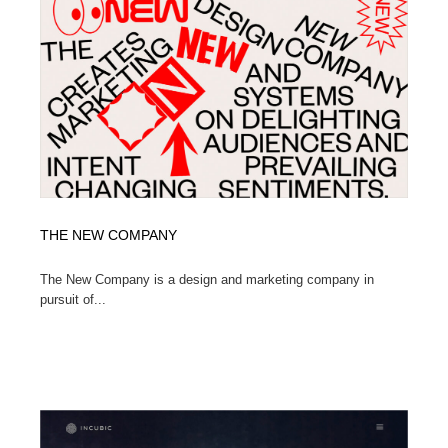
コーダー・エンジニア・デベロッパー
Javascript・WordPress・CSS・SEO・コーディング
97
Javascript・WordPress・CSS・SEO・コーディング
レンタルサーバー・クラウドサービス・ドメイン
10
レンタルサーバー・クラウドサービス・ドメイン
ネット通販・EC・オークション・フリマ
15
ネット通販・EC・オークション・フリマ
フリー素材・写真・モックアップ
41
フリー素材・写真・モックアップ
3D・CG・モーションデザイン
21
THE NEW COMPANY
3D・CG・モーションデザイン
眼鏡・コンタクトレンズ・サングラス
30
The New Company is a design and marketing company in
pursuit of...
眼鏡・コンタクトレンズ・サングラス
プロダクト・インテリア
139
プロダクト・インテリア
ライフスタイル・家具・生活雑貨・家電
320
ライフスタイル・家具・生活雑貨・家電
ネオンサイン・ネオン菅・オリジナル
7
ネオンサイン・ネオン菅・オリジナル