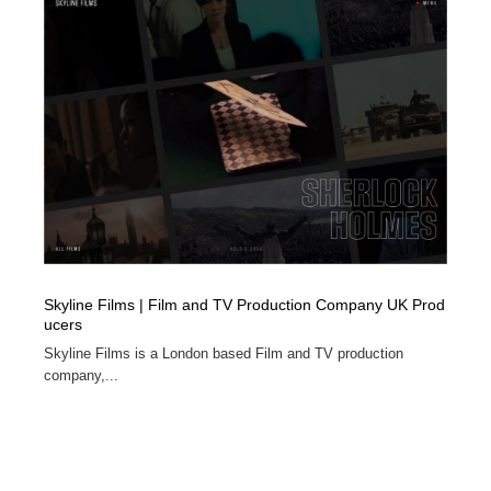
オフィス・シェアオフィス・コワーキング・シェアス
商業施設・商業ビル
33
ペース
商業施設・商業ビル
携帯電話・通信・サービス
15
携帯電話・通信・サービス
ファッション・洋服
511
ファッション・洋服
コスメ・化粧品・石鹸・シャンプー・ヘアケア・香水
220
コスメ・化粧品・石鹸・シャンプー・ヘアケア・香水
農業・林業・漁業・畜産・鉱業・燃料
54
農業・林業・漁業・畜産・鉱業・燃料
食品・飲料・酒・菓子
444
Skyline Films | Film and TV Production Company UK Prod
ucers
食品・飲料・酒・菓子
飲食・レストラン・カフェ
182
Skyline Films is a London based Film and TV production
company,...
飲食・レストラン・カフェ
植物・花・ガーデニング・造園
42
植物・花・ガーデニング・造園
陶芸・窯・ガラス・木工・手工芸
34