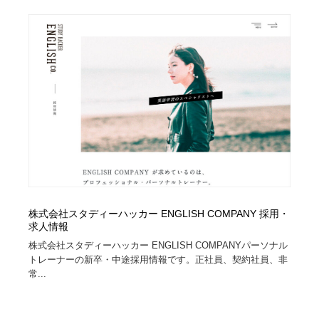
ホテル・旅館・温泉・銭湯・サウナ
旅行・観光・電車・航空会社
55
旅行・観光・電車・航空会社
アウトドア・キャンプ・登山
40
アウトドア・キャンプ・登山
スポーツ・スポーツ用品・トレーニング・ダイエット
71
スポーツ・スポーツ用品・トレーニング・ダイエット
ペット・トリミング
20
ペット・トリミング
ウェディング・結婚
38
ウェディング・結婚
育児・ベイビー・玩具・絵本
27
株式会社スタディーハッカー ENGLISH COMPANY 採用・
育児・ベイビー・玩具・絵本
宗教・神社仏閣・禅・寺・神社
33
求人情報
株式会社スタディーハッカー ENGLISH COMPANYパーソナル
宗教・神社仏閣・禅・寺・神社
法律・監査・税理士・弁護士・司法書士・行政
29
トレーナーの新卒・中途採用情報です。正社員、契約社員、非
常...
法律・監査・税理士・弁護士・司法書士・行政
求人・採用・転職・就職・人材紹介
379