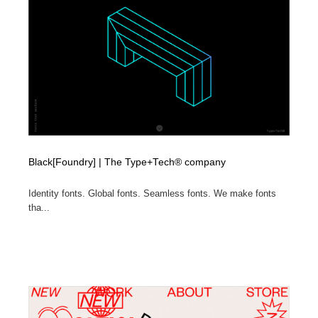
イラストレーター
コンテンツ・メディア制作会社
9
コンテンツ・メディア制作会社
フォント・フリーフォント / 書体
238
フォント・フリーフォント / 書体
レタリング・カリグラフィ・サイン・看板
31
レタリング・カリグラフィ・サイン・看板
編集・ライティング・コピーライター
19
編集・ライティング・コピーライター
スタイリスト・ヘア＆メークアップ・プロップ・セット
Black[Foundry] | The Type+Tech® company
18
デザイン
Identity fonts. Global fonts. Seamless fonts. We make fonts
スタイリスト・ヘア＆メークアップ・プロップ・セット
映像・クリエイター・プロダクション
164
tha...
デザイン
映像・クリエイター・プロダクション
撮影スタジオ・撮影用小物・背景ボード・リース・レン
20
タル
撮影スタジオ・撮影用小物・背景ボード・リース・レン
コーダー・エンジニア・デベロッパー
136
タル