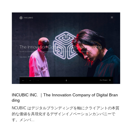
オフィス・シェアオフィス・コワーキング・シェアス
商業施設・商業ビル
33
ペース
商業施設・商業ビル
携帯電話・通信・サービス
15
携帯電話・通信・サービス
ファッション・洋服
511
ファッション・洋服
コスメ・化粧品・石鹸・シャンプー・ヘアケア・香水
220
コスメ・化粧品・石鹸・シャンプー・ヘアケア・香水
農業・林業・漁業・畜産・鉱業・燃料
54
農業・林業・漁業・畜産・鉱業・燃料
食品・飲料・酒・菓子
444
食品・飲料・酒・菓子
飲食・レストラン・カフェ
182
INCUBIC INC. ｜The Innovation Company of Digital Bran
ding
飲食・レストラン・カフェ
植物・花・ガーデニング・造園
42
NCUBIC はデジタルブランディングを軸にクライアントの本質
的な価値を具現化するデザインイノベーションカンパニーで
植物・花・ガーデニング・造園
陶芸・窯・ガラス・木工・手工芸
34
す。メンバ...