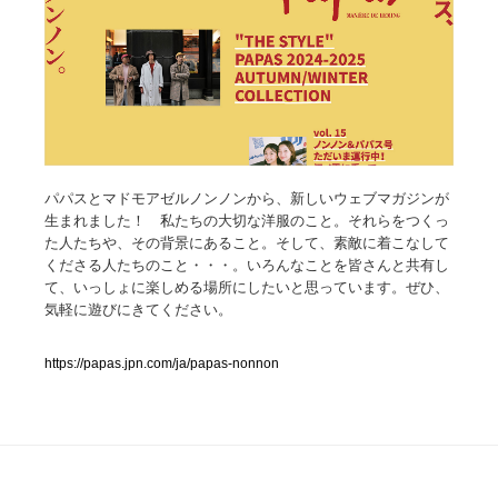
人気ランキング TOP100
業界別 登録Webサイト一覧
Web制作会社・プロダクション・デジタル
579
パパスとマドモアゼルノンノンから、新しいウェブマガジンが
Web制作会社・プロダクション・デジタル
フォトグラファー・カメラマン・写真
257
生まれました！ 私たちの大切な洋服のこと。それらをつくっ
た人たちや、その背景にあること。そして、素敵に着こなして
フォトグラファー・カメラマン・写真
広告・マーケティング・PR・企画・プロデュース
182
くださる人たちのこと・・・。いろんなことを皆さんと共有し
て、いっしょに楽しめる場所にしたいと思っています。ぜひ、
広告・マーケティング・PR・企画・プロデュース
気軽に遊びにきてください。
ブランディング・コンサルティング
151
ブランディング・コンサルティング
https://papas.jpn.com/ja/papas-nonnon
グラフィックデザイン・デザイン事務所
485
グラフィックデザイン・デザイン事務所
印刷・製本・包装・グッズ
43
印刷・製本・包装・グッズ
イラストレーター
160