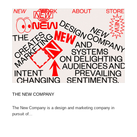
コーダー・エンジニア・デベロッパー
Javascript・WordPress・CSS・SEO・コーディング
97
Javascript・WordPress・CSS・SEO・コーディング
レンタルサーバー・クラウドサービス・ドメイン
10
レンタルサーバー・クラウドサービス・ドメイン
ネット通販・EC・オークション・フリマ
15
ネット通販・EC・オークション・フリマ
フリー素材・写真・モックアップ
41
フリー素材・写真・モックアップ
3D・CG・モーションデザイン
21
3D・CG・モーションデザイン
眼鏡・コンタクトレンズ・サングラス
30
眼鏡・コンタクトレンズ・サングラス
プロダクト・インテリア
139
THE NEW COMPANY
プロダクト・インテリア
ライフスタイル・家具・生活雑貨・家電
321
The New Company is a design and marketing company in
pursuit of...
ライフスタイル・家具・生活雑貨・家電
ネオンサイン・ネオン菅・オリジナル
7
ネオンサイン・ネオン菅・オリジナル