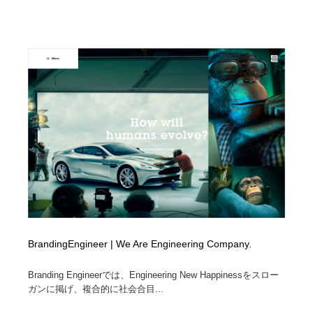
陶芸・窯・ガラス・木工・手工芸
材料：糸・布・紙・プラスチック・石・木材
38
材料：糸・布・紙・プラスチック・石・木材
工業・加工・技術・機械・電気
59
工業・加工・技術・機械・電気
宇宙
9
宇宙
日本の歴史・資料・伝統・将棋・囲碁
4
日本の歴史・資料・伝統・将棋・囲碁
動物園・水族館・公園・テーマパーク・アミューズメン
23
ト
動物園・水族館・公園・テーマパーク・アミューズメン
書籍・本屋・出版・作家・小説家・脚本家
58
ト
書籍・本屋・出版・作家・小説家・脚本家
ヘアサロン・美容院・理髪店・エステ
60
BrandingEngineer | We Are Engineering Company.
ヘアサロン・美容院・理髪店・エステ
自動車・船・飛行機・交通・自転車
71
Branding Engineerでは、Engineering New Happinessをスロー
自動車・船・飛行機・交通・自転車
ガンに掲げ、複合的に社会合目...
ホテル・旅館・温泉・銭湯・サウナ
149