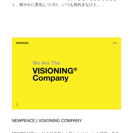
く、軽やかに変化しつづけ、いつも前向きなひと。...
Drawing Software / お絵かきソフト・アプリ・ブラシ
ニュース・マガジン・メディア・SNS・YouTube
346
ニュース・マガジン・メディア・SNS・YouTube
NEWPEACE | VISIONING COMPANY