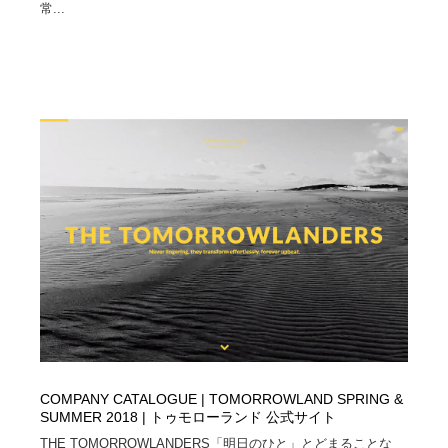
映画・アニメ・DVD・動画配信・放送・TV・ラジオ
音楽・アーティスト・楽器・舞台・演劇・ミュージカ
常...
152
ル・ダンス
音楽・アーティスト・楽器・舞台・演劇・ミュージカ
芸能人・俳優・女優・タレント・モデル・芸能事務所
42
ル・ダンス
芸能人・俳優・女優・タレント・モデル・芸能事務所
キャンペーン・イベント・ワークショップ・コンペティ
77
ション
キャンペーン・イベント・ワークショップ・コンペティ
マッチングサービス
22
ション
マッチングサービス
アート・芸術・美術館・美術展・博物館・ギャラリー
383
アート・芸術・美術館・美術展・博物館・ギャラリー
鉛筆画・木炭画・デッサン・クロッキー
15
鉛筆画・木炭画・デッサン・クロッキー
グラフィティ・Graffiti・ストリートアート
4
グラフィティ・Graffiti・ストリートアート
GWD スタッフお気に入り
201
COMPANY CATALOGUE | TOMORROWLAND SPRING &
SUMMER 2018 | トゥモローランド 公式サイト
GWD スタッフお気に入り
Drawing Software / お絵かきソフト・アプリ・ブラシ
11
THE TOMORROWLANDERS「明日のひと」とどまることな