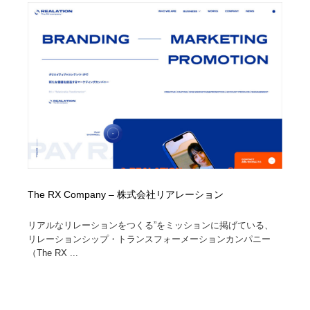
イラストレーター
コンテンツ・メディア制作会社
9
コンテンツ・メディア制作会社
フォント・フリーフォント / 書体
238
フォント・フリーフォント / 書体
レタリング・カリグラフィ・サイン・看板
31
レタリング・カリグラフィ・サイン・看板
編集・ライティング・コピーライター
19
編集・ライティング・コピーライター
スタイリスト・ヘア＆メークアップ・プロップ・セット
18
デザイン
The RX Company – 株式会社リアレーション
スタイリスト・ヘア＆メークアップ・プロップ・セット
映像・クリエイター・プロダクション
164
デザイン
リアルなリレーションをつくる”をミッションに掲げている、
映像・クリエイター・プロダクション
撮影スタジオ・撮影用小物・背景ボード・リース・レン
リレーションシップ・トランスフォーメーションカンパニー
20
タル
（The RX ...
撮影スタジオ・撮影用小物・背景ボード・リース・レン
コーダー・エンジニア・デベロッパー
136
タル