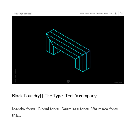
縫製・革製品・靴・鞄
55
縫製・革製品・靴・鞄
時計・腕時計
28
時計・腕時計
カメラ・レンズ
18
カメラ・レンズ
ジュエリー・装飾品
54
ジュエリー・装飾品
おもちゃ・ホビー・ゲーム
35
おもちゃ・ホビー・ゲーム
アニメーション・キャラクターデザイン
23
アニメーション・キャラクターデザイン
建築・空間・工務店・内装・店舗・環境デザイン
276
Black[Foundry] | The Type+Tech® company
建築・空間・工務店・内装・店舗・環境デザイン
建設・住宅・不動産・倉庫
197
Identity fonts. Global fonts. Seamless fonts. We make fonts
tha...
建設・住宅・不動産・倉庫
オフィス・シェアオフィス・コワーキング・シェアス
46
ペース