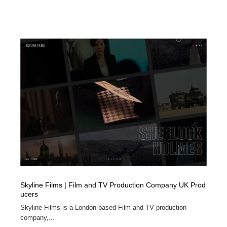
ホテル・旅館・温泉・銭湯・サウナ
旅行・観光・電車・航空会社
55
旅行・観光・電車・航空会社
アウトドア・キャンプ・登山
40
アウトドア・キャンプ・登山
スポーツ・スポーツ用品・トレーニング・ダイエット
71
スポーツ・スポーツ用品・トレーニング・ダイエット
ペット・トリミング
20
ペット・トリミング
ウェディング・結婚
38
ウェディング・結婚
育児・ベイビー・玩具・絵本
27
育児・ベイビー・玩具・絵本
宗教・神社仏閣・禅・寺・神社
33
宗教・神社仏閣・禅・寺・神社
法律・監査・税理士・弁護士・司法書士・行政
29
Skyline Films | Film and TV Production Company UK Prod
ucers
法律・監査・税理士・弁護士・司法書士・行政
求人・採用・転職・就職・人材紹介
379
Skyline Films is a London based Film and TV production
company,...