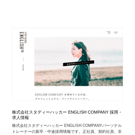
求人・採用・転職・就職・人材紹介
健康・医療・福祉・病院・歯医者・製薬・薬品
200
健康・医療・福祉・病院・歯医者・製薬・薬品
金融・銀行・投資・保険・M&A・商社
78
金融・銀行・投資・保険・M&A・商社
起業・事業支援・ボランティア・NPO
8
起業・事業支援・ボランティア・NPO
教育・スクール・保育・幼稚園・小中高・大学・専門学
173
校
教育・スクール・保育・幼稚園・小中高・大学・専門学
システム開発・IT・決済・アプリ・ソフトウェア
99
校
システム開発・IT・決済・アプリ・ソフトウェア
テクノロジー・AI・人工知能・スマートホーム・オンラ
74
イン
テクノロジー・AI・人工知能・スマートホーム・オンラ
日本伝統：着物・織物・舞踊・歌舞伎・茶道・華道・書
17
イン
道
株式会社スタディーハッカー ENGLISH COMPANY 採用・
求人情報
日本伝統：着物・織物・舞踊・歌舞伎・茶道・華道・書
映画・アニメ・DVD・動画配信・放送・TV・ラジオ
65
株式会社スタディーハッカー ENGLISH COMPANYパーソナル
道
トレーナーの新卒・中途採用情報です。正社員、契約社員、非