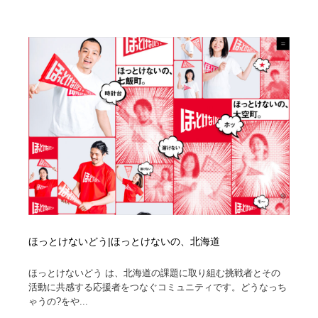
映画・アニメ・DVD・動画配信・放送・TV・ラジオ
音楽・アーティスト・楽器・舞台・演劇・ミュージカ
152
ル・ダンス
音楽・アーティスト・楽器・舞台・演劇・ミュージカ
芸能人・俳優・女優・タレント・モデル・芸能事務所
42
ル・ダンス
芸能人・俳優・女優・タレント・モデル・芸能事務所
キャンペーン・イベント・ワークショップ・コンペティ
77
ション
キャンペーン・イベント・ワークショップ・コンペティ
マッチングサービス
22
ション
マッチングサービス
アート・芸術・美術館・美術展・博物館・ギャラリー
383
アート・芸術・美術館・美術展・博物館・ギャラリー
鉛筆画・木炭画・デッサン・クロッキー
15
鉛筆画・木炭画・デッサン・クロッキー
グラフィティ・Graffiti・ストリートアート
4
ほっとけないどう|ほっとけないの、北海道
グラフィティ・Graffiti・ストリートアート
ほっとけないどう は、北海道の課題に取り組む挑戦者とその
GWD スタッフお気に入り
201
活動に共感する応援者をつなぐコミュニティです。どうなっち
ゃうの?をや...
GWD スタッフお気に入り
Drawing Software / お絵かきソフト・アプリ・ブラシ
11