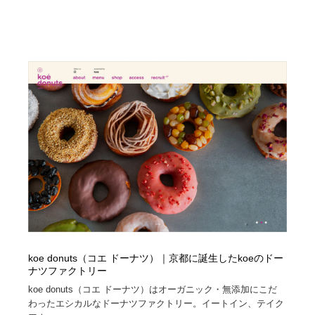
Drawing Software / お絵かきソフト・アプリ・ブラシ
ニュース・マガジン・メディア・SNS・YouTube
346
ニュース・マガジン・メディア・SNS・YouTube
koe donuts（コエ ドーナツ）｜京都に誕生したkoeのドー
ナツファクトリー
koe donuts（コエ ドーナツ）はオーガニック・無添加にこだ
わったエシカルなドーナツファクトリー。イートイン、テイク