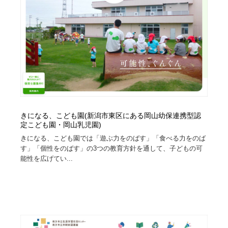
イラストレーター
コンテンツ・メディア制作会社
9
コンテンツ・メディア制作会社
フォント・フリーフォント / 書体
238
フォント・フリーフォント / 書体
レタリング・カリグラフィ・サイン・看板
31
レタリング・カリグラフィ・サイン・看板
編集・ライティング・コピーライター
19
編集・ライティング・コピーライター
スタイリスト・ヘア＆メークアップ・プロップ・セット
きになる、こども園(新潟市東区にある岡山幼保連携型認
18
デザイン
定こども園・岡山乳児園)
きになる、こども園では「遊ぶ力をのばす」「食べる力をのば
スタイリスト・ヘア＆メークアップ・プロップ・セット
映像・クリエイター・プロダクション
164
す」「個性をのばす」の3つの教育方針を通して、子どもの可
デザイン
能性を広げてい...
映像・クリエイター・プロダクション
撮影スタジオ・撮影用小物・背景ボード・リース・レン
20
タル
撮影スタジオ・撮影用小物・背景ボード・リース・レン
コーダー・エンジニア・デベロッパー
136
タル