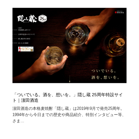
求人・採用・転職・就職・人材紹介
健康・医療・福祉・病院・歯医者・製薬・薬品
200
健康・医療・福祉・病院・歯医者・製薬・薬品
金融・銀行・投資・保険・M&A・商社
78
金融・銀行・投資・保険・M&A・商社
起業・事業支援・ボランティア・NPO
8
起業・事業支援・ボランティア・NPO
教育・スクール・保育・幼稚園・小中高・大学・専門学
173
校
教育・スクール・保育・幼稚園・小中高・大学・専門学
システム開発・IT・決済・アプリ・ソフトウェア
99
校
システム開発・IT・決済・アプリ・ソフトウェア
テクノロジー・AI・人工知能・スマートホーム・オンラ
74
イン
「ついでいる。酒を、想いを。」隠し蔵 25周年特設サイ
ト｜濵田酒造
テクノロジー・AI・人工知能・スマートホーム・オンラ
日本伝統：着物・織物・舞踊・歌舞伎・茶道・華道・書
17
濵田酒造の本格麦焼酎「隠し蔵」は2019年9月で発売25周年。
イン
道
1994年から今日までの歴史や商品紹介、特別インタビュー等、
さま...
日本伝統：着物・織物・舞踊・歌舞伎・茶道・華道・書
映画・アニメ・DVD・動画配信・放送・TV・ラジオ
65
道