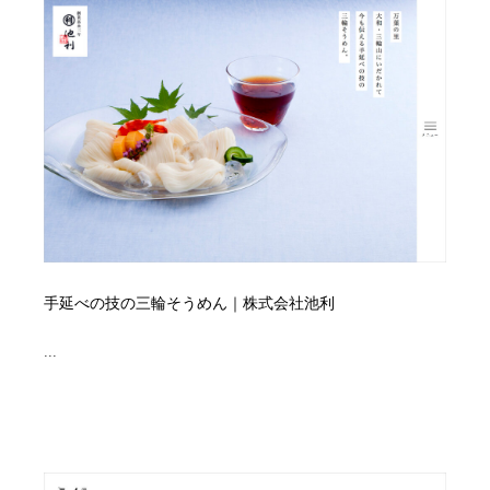
縫製・革製品・靴・鞄
55
縫製・革製品・靴・鞄
時計・腕時計
28
時計・腕時計
カメラ・レンズ
18
カメラ・レンズ
ジュエリー・装飾品
54
ジュエリー・装飾品
おもちゃ・ホビー・ゲーム
35
おもちゃ・ホビー・ゲーム
アニメーション・キャラクターデザイン
23
手延べの技の三輪そうめん｜株式会社池利
アニメーション・キャラクターデザイン
建築・空間・工務店・内装・店舗・環境デザイン
276
...
建築・空間・工務店・内装・店舗・環境デザイン
建設・住宅・不動産・倉庫
197
建設・住宅・不動産・倉庫
オフィス・シェアオフィス・コワーキング・シェアス
46
ペース