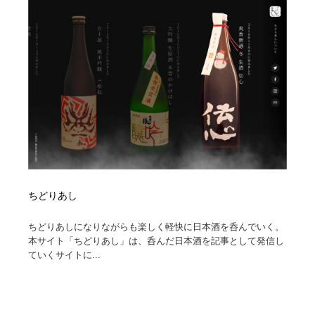
ホテル・旅館・温泉・銭湯・サウナ
旅行・観光・電車・航空会社
55
旅行・観光・電車・航空会社
アウトドア・キャンプ・登山
40
アウトドア・キャンプ・登山
スポーツ・スポーツ用品・トレーニング・ダイエット
71
スポーツ・スポーツ用品・トレーニング・ダイエット
ペット・トリミング
20
ペット・トリミング
ウェディング・結婚
38
ウェディング・結婚
育児・ベイビー・玩具・絵本
27
ちどりあし
育児・ベイビー・玩具・絵本
宗教・神社仏閣・禅・寺・神社
33
ちどりあしになりながらも楽しく軽快に日本酒を呑んでいく。
本サイト「ちどりあし」は、呑んだ日本酒を記事として発信し
宗教・神社仏閣・禅・寺・神社
法律・監査・税理士・弁護士・司法書士・行政
29
ていくサイトに...
法律・監査・税理士・弁護士・司法書士・行政
求人・採用・転職・就職・人材紹介
379