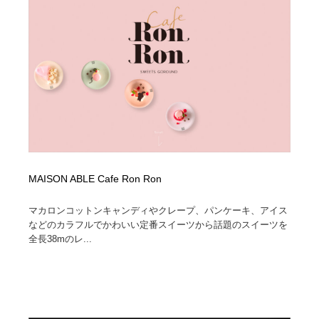
陶芸・窯・ガラス・木工・手工芸
材料：糸・布・紙・プラスチック・石・木材
38
材料：糸・布・紙・プラスチック・石・木材
工業・加工・技術・機械・電気
59
工業・加工・技術・機械・電気
宇宙
9
宇宙
日本の歴史・資料・伝統・将棋・囲碁
4
日本の歴史・資料・伝統・将棋・囲碁
動物園・水族館・公園・テーマパーク・アミューズメン
23
ト
MAISON ABLE Cafe Ron Ron
動物園・水族館・公園・テーマパーク・アミューズメン
書籍・本屋・出版・作家・小説家・脚本家
58
ト
マカロンコットンキャンディやクレープ、パンケーキ、アイス
などのカラフルでかわいい定番スイーツから話題のスイーツを
書籍・本屋・出版・作家・小説家・脚本家
ヘアサロン・美容院・理髪店・エステ
60
全長38mのレ...
ヘアサロン・美容院・理髪店・エステ
自動車・船・飛行機・交通・自転車
71
自動車・船・飛行機・交通・自転車
ホテル・旅館・温泉・銭湯・サウナ
149