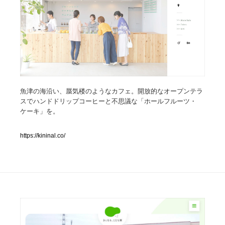
人気ランキング TOP100
業界別 登録Webサイト一覧
Web制作会社・プロダクション・デジタル
579
Web制作会社・プロダクション・デジタル
魚津の海沿い、蜃気楼のようなカフェ。開放的なオープンテラ
フォトグラファー・カメラマン・写真
257
スでハンドドリップコーヒーと不思議な「ホールフルーツ・
ケーキ」を。
フォトグラファー・カメラマン・写真
広告・マーケティング・PR・企画・プロデュース
182
https://kininal.co/
広告・マーケティング・PR・企画・プロデュース
ブランディング・コンサルティング
151
ブランディング・コンサルティング
グラフィックデザイン・デザイン事務所
485
グラフィックデザイン・デザイン事務所
印刷・製本・包装・グッズ
43
印刷・製本・包装・グッズ
イラストレーター
160