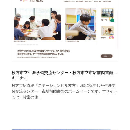
コーダー・エンジニア・デベロッパー
Javascript・WordPress・CSS・SEO・コーディング
97
Javascript・WordPress・CSS・SEO・コーディング
レンタルサーバー・クラウドサービス・ドメイン
10
レンタルサーバー・クラウドサービス・ドメイン
ネット通販・EC・オークション・フリマ
15
ネット通販・EC・オークション・フリマ
フリー素材・写真・モックアップ
41
フリー素材・写真・モックアップ
3D・CG・モーションデザイン
20
枚方市立生涯学習交流センター・枚方市立市駅前図書館 –
3D・CG・モーションデザイン
眼鏡・コンタクトレンズ・サングラス
30
キニナル
枚方市駅直結「ステーションヒル枚方」5階に誕生した生涯学
眼鏡・コンタクトレンズ・サングラス
プロダクト・インテリア
139
習交流センター・市駅前図書館のホームページです。本サイト
では、貸室の使...
プロダクト・インテリア
ライフスタイル・家具・生活雑貨・家電
320
ライフスタイル・家具・生活雑貨・家電
ネオンサイン・ネオン菅・オリジナル
7
ネオンサイン・ネオン菅・オリジナル