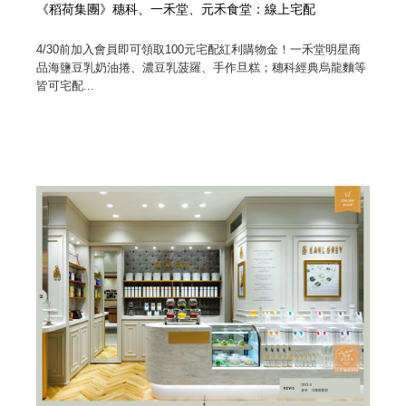
《稻荷集團》穗科、一禾堂、元禾食堂：線上宅配
4/30前加入會員即可領取100元宅配紅利購物金！一禾堂明星商
品海鹽豆乳奶油捲、濃豆乳菠羅、手作旦糕；穗科經典烏龍麵等
皆可宅配...