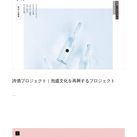
オフィス・シェアオフィス・コワーキング・シェアス
商業施設・商業ビル
33
ペース
商業施設・商業ビル
携帯電話・通信・サービス
15
携帯電話・通信・サービス
ファッション・洋服
511
ファッション・洋服
コスメ・化粧品・石鹸・シャンプー・ヘアケア・香水
220
コスメ・化粧品・石鹸・シャンプー・ヘアケア・香水
農業・林業・漁業・畜産・鉱業・燃料
54
農業・林業・漁業・畜産・鉱業・燃料
食品・飲料・酒・菓子
444
誇酒プロジェクト｜泡盛文化を再興するプロジェクト
食品・飲料・酒・菓子
飲食・レストラン・カフェ
182
...
飲食・レストラン・カフェ
植物・花・ガーデニング・造園
42
植物・花・ガーデニング・造園
陶芸・窯・ガラス・木工・手工芸
34