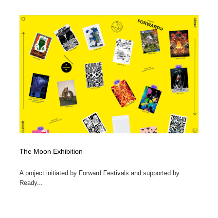
陶芸・窯・ガラス・木工・手工芸
材料：糸・布・紙・プラスチック・石・木材
38
材料：糸・布・紙・プラスチック・石・木材
工業・加工・技術・機械・電気
59
工業・加工・技術・機械・電気
宇宙
9
宇宙
日本の歴史・資料・伝統・将棋・囲碁
4
日本の歴史・資料・伝統・将棋・囲碁
動物園・水族館・公園・テーマパーク・アミューズメン
23
ト
動物園・水族館・公園・テーマパーク・アミューズメン
書籍・本屋・出版・作家・小説家・脚本家
58
ト
The Moon Exhibition
書籍・本屋・出版・作家・小説家・脚本家
ヘアサロン・美容院・理髪店・エステ
60
A project initiated by Forward Festivals and supported by
ヘアサロン・美容院・理髪店・エステ
自動車・船・飛行機・交通・自転車
71
Ready...
自動車・船・飛行機・交通・自転車
ホテル・旅館・温泉・銭湯・サウナ
149