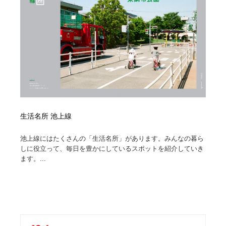
コーダー・エンジニア・デベロッパー
Javascript・WordPress・CSS・SEO・コーディング
97
Javascript・WordPress・CSS・SEO・コーディング
レンタルサーバー・クラウドサービス・ドメイン
10
レンタルサーバー・クラウドサービス・ドメイン
ネット通販・EC・オークション・フリマ
15
ネット通販・EC・オークション・フリマ
フリー素材・写真・モックアップ
41
フリー素材・写真・モックアップ
3D・CG・モーションデザイン
20
生活名所 池上線
3D・CG・モーションデザイン
眼鏡・コンタクトレンズ・サングラス
30
池上線にはたくさんの「生活名所」があります。みんなの暮ら
しに役立って、毎日を豊かにしているスポットを紹介していき
眼鏡・コンタクトレンズ・サングラス
プロダクト・インテリア
139
ます。...
プロダクト・インテリア
ライフスタイル・家具・生活雑貨・家電
320
ライフスタイル・家具・生活雑貨・家電
ネオンサイン・ネオン菅・オリジナル
7
ネオンサイン・ネオン菅・オリジナル