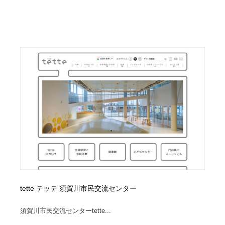
映画・アニメ・DVD・動画配信・放送・TV・ラジオ
音楽・アーティスト・楽器・舞台・演劇・ミュージカ
152
ル・ダンス
音楽・アーティスト・楽器・舞台・演劇・ミュージカ
芸能人・俳優・女優・タレント・モデル・芸能事務所
42
ル・ダンス
芸能人・俳優・女優・タレント・モデル・芸能事務所
キャンペーン・イベント・ワークショップ・コンペティ
77
ション
キャンペーン・イベント・ワークショップ・コンペティ
マッチングサービス
22
ション
マッチングサービス
アート・芸術・美術館・美術展・博物館・ギャラリー
383
アート・芸術・美術館・美術展・博物館・ギャラリー
鉛筆画・木炭画・デッサン・クロッキー
15
鉛筆画・木炭画・デッサン・クロッキー
グラフィティ・Graffiti・ストリートアート
4
tette テッテ 須賀川市民交流センター
グラフィティ・Graffiti・ストリートアート
GWD スタッフお気に入り
201
須賀川市民交流センターtette...
GWD スタッフお気に入り
Drawing Software / お絵かきソフト・アプリ・ブラシ
11