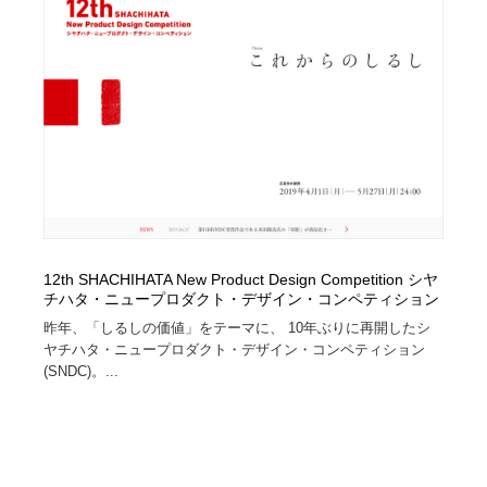
縫製・革製品・靴・鞄
55
縫製・革製品・靴・鞄
時計・腕時計
28
時計・腕時計
カメラ・レンズ
18
カメラ・レンズ
ジュエリー・装飾品
54
ジュエリー・装飾品
おもちゃ・ホビー・ゲーム
35
おもちゃ・ホビー・ゲーム
アニメーション・キャラクターデザイン
23
12th SHACHIHATA New Product Design Competition シヤ
チハタ・ニュープロダクト・デザイン・コンペティション
アニメーション・キャラクターデザイン
建築・空間・工務店・内装・店舗・環境デザイン
276
昨年、「しるしの価値」をテーマに、 10年ぶりに再開したシ
ヤチハタ・ニュープロダクト・デザイン・コンペティション
(SNDC)。...
建築・空間・工務店・内装・店舗・環境デザイン
建設・住宅・不動産・倉庫
197
建設・住宅・不動産・倉庫
オフィス・シェアオフィス・コワーキング・シェアス
46
ペース