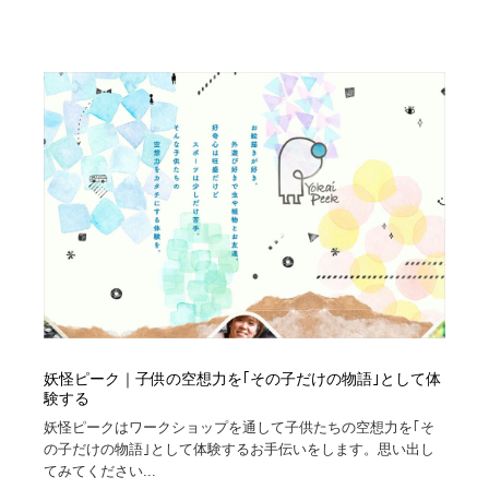
求人・採用・転職・就職・人材紹介
健康・医療・福祉・病院・歯医者・製薬・薬品
200
健康・医療・福祉・病院・歯医者・製薬・薬品
金融・銀行・投資・保険・M&A・商社
78
金融・銀行・投資・保険・M&A・商社
起業・事業支援・ボランティア・NPO
8
起業・事業支援・ボランティア・NPO
教育・スクール・保育・幼稚園・小中高・大学・専門学
173
校
教育・スクール・保育・幼稚園・小中高・大学・専門学
システム開発・IT・決済・アプリ・ソフトウェア
99
校
システム開発・IT・決済・アプリ・ソフトウェア
テクノロジー・AI・人工知能・スマートホーム・オンラ
74
イン
テクノロジー・AI・人工知能・スマートホーム・オンラ
日本伝統：着物・織物・舞踊・歌舞伎・茶道・華道・書
17
妖怪ピーク｜子供の空想力を｢その子だけの物語｣として体
イン
道
験する
妖怪ピークはワークショップを通して子供たちの空想力を｢そ
日本伝統：着物・織物・舞踊・歌舞伎・茶道・華道・書
映画・アニメ・DVD・動画配信・放送・TV・ラジオ
65
の子だけの物語｣として体験するお手伝いをします。思い出し
道
てみてください...