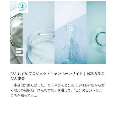
オフィス・シェアオフィス・コワーキング・シェアス
商業施設・商業ビル
33
ペース
商業施設・商業ビル
携帯電話・通信・サービス
15
携帯電話・通信・サービス
ファッション・洋服
511
ファッション・洋服
コスメ・化粧品・石鹸・シャンプー・ヘアケア・香水
220
コスメ・化粧品・石鹸・シャンプー・ヘアケア・香水
農業・林業・漁業・畜産・鉱業・燃料
54
農業・林業・漁業・畜産・鉱業・燃料
食品・飲料・酒・菓子
444
びんむすめプロジェクトキャンペーンサイト｜日本ガラス
びん協会
食品・飲料・酒・菓子
飲食・レストラン・カフェ
181
日本全国に散らばった、ガラスびんとびんにふれあいながら働
く地元の看板娘「びんむすめ」を通して、“ビンのビジンなと
飲食・レストラン・カフェ
植物・花・ガーデニング・造園
42
ころを知っても...
植物・花・ガーデニング・造園
陶芸・窯・ガラス・木工・手工芸
34