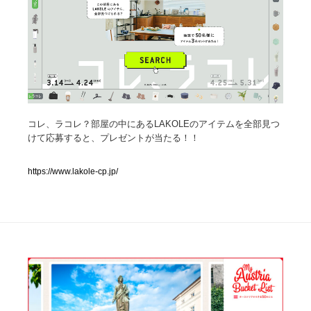
人気ランキング TOP100
業界別 登録Webサイト一覧
Web制作会社・プロダクション・デジタル
579
コレ、ラコレ？部屋の中にあるLAKOLEのアイテムを全部見つ
Web制作会社・プロダクション・デジタル
フォトグラファー・カメラマン・写真
257
けて応募すると、プレゼントが当たる！！
フォトグラファー・カメラマン・写真
広告・マーケティング・PR・企画・プロデュース
182
https://www.lakole-cp.jp/
広告・マーケティング・PR・企画・プロデュース
ブランディング・コンサルティング
151
ブランディング・コンサルティング
グラフィックデザイン・デザイン事務所
485
グラフィックデザイン・デザイン事務所
印刷・製本・包装・グッズ
43
印刷・製本・包装・グッズ
イラストレーター
160