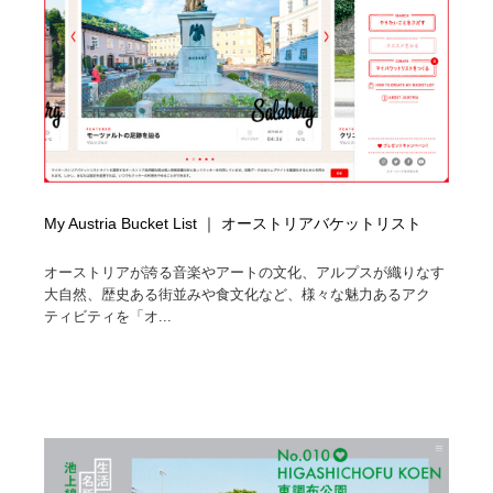
イラストレーター
コンテンツ・メディア制作会社
9
コンテンツ・メディア制作会社
フォント・フリーフォント / 書体
238
フォント・フリーフォント / 書体
レタリング・カリグラフィ・サイン・看板
31
レタリング・カリグラフィ・サイン・看板
編集・ライティング・コピーライター
19
My Austria Bucket List ｜ オーストリアバケットリスト
編集・ライティング・コピーライター
スタイリスト・ヘア＆メークアップ・プロップ・セット
18
デザイン
オーストリアが誇る音楽やアートの文化、アルプスが織りなす
大自然、歴史ある街並みや食文化など、様々な魅力あるアク
ティビティを「オ...
スタイリスト・ヘア＆メークアップ・プロップ・セット
映像・クリエイター・プロダクション
164
デザイン
映像・クリエイター・プロダクション
撮影スタジオ・撮影用小物・背景ボード・リース・レン
20
タル
撮影スタジオ・撮影用小物・背景ボード・リース・レン
コーダー・エンジニア・デベロッパー
136
タル