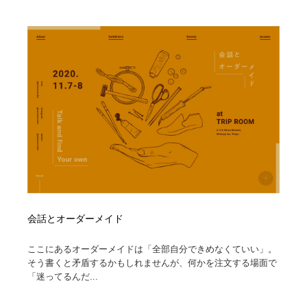
ホテル・旅館・温泉・銭湯・サウナ
旅行・観光・電車・航空会社
55
旅行・観光・電車・航空会社
アウトドア・キャンプ・登山
40
アウトドア・キャンプ・登山
スポーツ・スポーツ用品・トレーニング・ダイエット
71
スポーツ・スポーツ用品・トレーニング・ダイエット
ペット・トリミング
20
ペット・トリミング
ウェディング・結婚
38
ウェディング・結婚
育児・ベイビー・玩具・絵本
27
育児・ベイビー・玩具・絵本
宗教・神社仏閣・禅・寺・神社
33
会話とオーダーメイド
宗教・神社仏閣・禅・寺・神社
法律・監査・税理士・弁護士・司法書士・行政
29
ここにあるオーダーメイドは「全部自分できめなくていい」。
そう書くと矛盾するかもしれませんが、何かを注文する場面で
「迷ってるんだ...
法律・監査・税理士・弁護士・司法書士・行政
求人・採用・転職・就職・人材紹介
379