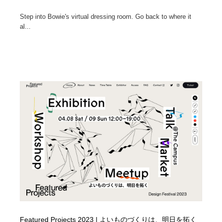
Step into Bowie's virtual dressing room. Go back to where it
al...
Featured Projects 2023 | よいものづくりは、明日を拓く