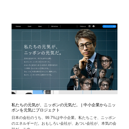
Drawing Software / お絵かきソフト・アプリ・ブラシ
ニュース・マガジン・メディア・SNS・YouTube
346
ニュース・マガジン・メディア・SNS・YouTube
私たちの元気が、ニッポンの元気だ。 | 中小企業からニッ
ポンを元気にプロジェクト
日本の会社のうち、99.7%は中小企業。私たちこそ、ニッポン
のエネルギーだ。おもしろい会社が、あつい会社が、本気の会