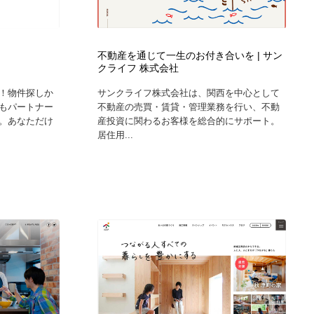
グラフィティ・Graffiti・ストリートアート
ニュース・マガジン・メディア・SNS・YouTube
346
ニュース・マガジン・メディア・SNS・YouTube
不動産を通じて一生のお付き合いを | サン
クライフ 株式会社
！物件探しか
サンクライフ株式会社は、関西を中心として
もパートナー
不動産の売買・賃貸・管理業務を行い、不動
。あなただけ
産投資に関わるお客様を総合的にサポート。
居住用...