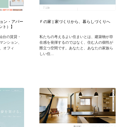
カメラ・レンズ
アニメーション・キャラクターデザイン
23
ョン・アパー
Ｆの家 | 家づくりから、暮らしづくりへ
アニメーション・キャラクターデザイン
オフィス・シェアオフィス・コワーキング・シェアスペース
46
ラシト）】
、仙台の賃貸・
私たちの考えるよい住まいとは、建築物が存
オフィス・シェアオフィス・コワーキング・シェアスペース
ファッション・洋服
511
マンション、
在感を発揮するのではなく、住む人の個性が
、オフィ
際立つ空間です。あなたと、あなたの家族ら
しい住...
ファッション・洋服
食品・飲料・酒・菓子
444
食品・飲料・酒・菓子
陶芸・窯・ガラス・木工・手工芸
34
陶芸・窯・ガラス・木工・手工芸
宇宙
9
宇宙
書籍・本屋・出版・作家・小説家・脚本家
58
書籍・本屋・出版・作家・小説家・脚本家
ホテル・旅館・温泉・銭湯・サウナ
149