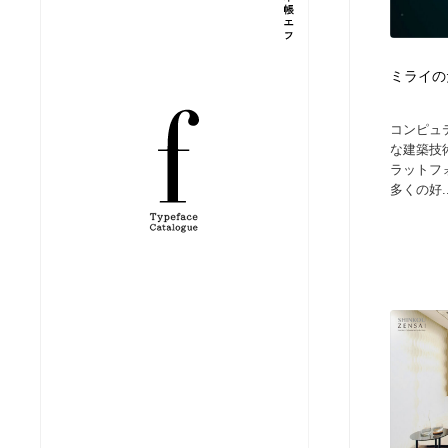
縫製・革製品・靴・鞄
ジュエリー・装飾品
54
ミライの
ジュエリー・装飾品
建築・空間・工務店・内装・店舗・環境デザイン
276
コンピュ
建築・空間・工務店・内装・店舗・環境デザイン
商業施設・商業ビル
33
な建築技
ラットフ
多くの好..
商業施設・商業ビル
コスメ・化粧品・石鹸・シャンプー・ヘアケア・香水
220
コスメ・化粧品・石鹸・シャンプー・ヘアケア・香水
飲食・レストラン・カフェ
182
飲食・レストラン・カフェ
材料：糸・布・紙・プラスチック・石・木材
38
材料：糸・布・紙・プラスチック・石・木材
日本の歴史・資料・伝統・将棋・囲碁
4
日本の歴史・資料・伝統・将棋・囲碁
ヘアサロン・美容院・理髪店・エステ
60