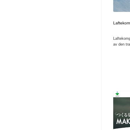
アート・芸術・美術館・美術展・博物館・ギャラリー
GWD スタッフお気に入り
201
GWD スタッフお気に入り
Laftekomp
Laftekompa
av den tra