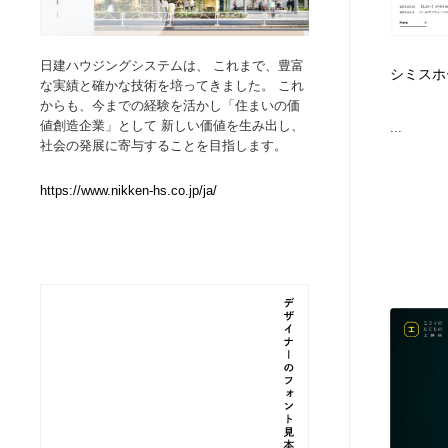
Web制作会社・プロダクション・デジタル
ブランディング・コンサルティング
151
日建ハウジングシステムは、 これまで、豊富
シミスホ
な実績と確かな技術を培ってきました。 これ
ブランディング・コンサルティング
イラストレーター
160
からも、今までの経験を活かし「住まいの価
値創造企業」として 新しい価値を生み出し、
...
社会の発展に寄与することを目指します。
イラストレーター
レタリング・カリグラフィ・サイン・看板
31
https://www.nikken-hs.co.jp/ja/
レタリング・カリグラフィ・サイン・看板
映像・クリエイター・プロダクション
164
映像・クリエイター・プロダクション
Javascript・WordPress・CSS・SEO・コーディング
97
Javascript・WordPress・CSS・SEO・コーディング
フリー素材・写真・モックアップ
41
フリー素材・写真・モックアップ
プロダクト・インテリア
139
プロダクト・インテリア
縫製・革製品・靴・鞄
55