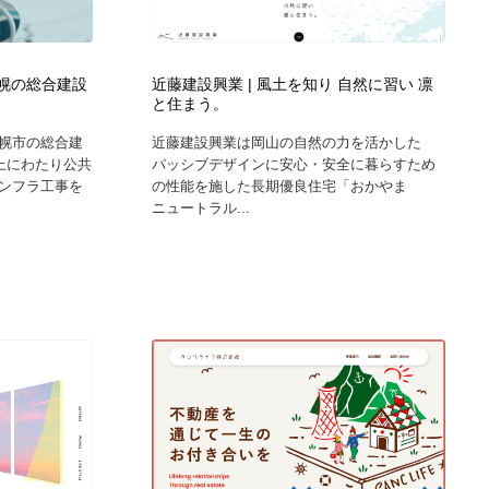
ホテル・旅館・温泉・銭湯・サウナ
スポーツ・スポーツ用品・トレーニング・ダイエット
71
札幌の総合建設
近藤建設興業 | 風土を知り 自然に習い 凛
スポーツ・スポーツ用品・トレーニング・ダイエット
育児・ベイビー・玩具・絵本
27
と住まう。
幌市の総合建
近藤建設興業は岡山の自然の力を活かした
育児・ベイビー・玩具・絵本
求人・採用・転職・就職・人材紹介
379
上にわたり公共
パッシブデザインに安心・安全に暮らすため
ンフラ工事を
の性能を施した長期優良住宅「おかやま
ニュートラル...
求人・採用・転職・就職・人材紹介
起業・事業支援・ボランティア・NPO
8
起業・事業支援・ボランティア・NPO
テクノロジー・AI・人工知能・スマートホーム・オンライン
74
テクノロジー・AI・人工知能・スマートホーム・オンライン
音楽・アーティスト・楽器・舞台・演劇・ミュージカル・ダ
152
ンス
音楽・アーティスト・楽器・舞台・演劇・ミュージカル・ダ
マッチングサービス
22
ンス
マッチングサービス
グラフィティ・Graffiti・ストリートアート
4