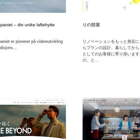
鉛筆画・木炭画・デッサン・クロッキー
Drawing Software / お絵かきソフト・アプリ・ブラシ
11
Drawing Software / お絵かきソフト・アプリ・ブラシ
aniet – din unike laftehytte
りの部屋
niet er pionerer på videreutvikling
リノベーションをもっと身近に
disjons...
らプランの設計、暮らしてから
としてのお客様に寄り添います
の、と...