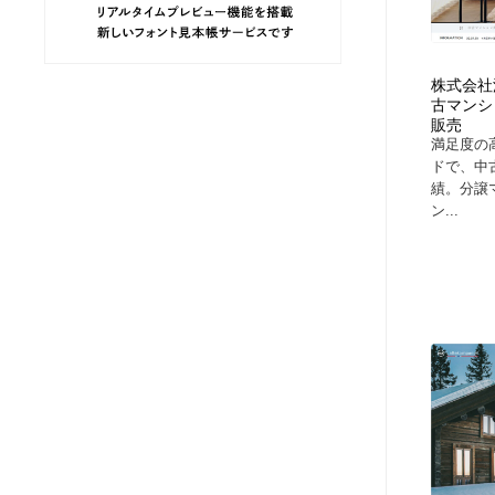
ヘアサロン・美容院・理髪店・エステ
旅行・観光・電車・航空会社
55
株式会社深
旅行・観光・電車・航空会社
ペット・トリミング
20
古マンシ
販売
満足度の
ペット・トリミング
宗教・神社仏閣・禅・寺・神社
33
ドで、中古
績。分譲
ン...
宗教・神社仏閣・禅・寺・神社
健康・医療・福祉・病院・歯医者・製薬・薬品
200
健康・医療・福祉・病院・歯医者・製薬・薬品
教育・スクール・保育・幼稚園・小中高・大学・専門学校
173
教育・スクール・保育・幼稚園・小中高・大学・専門学校
日本伝統：着物・織物・舞踊・歌舞伎・茶道・華道・書道
17
日本伝統：着物・織物・舞踊・歌舞伎・茶道・華道・書道
芸能人・俳優・女優・タレント・モデル・芸能事務所
42
芸能人・俳優・女優・タレント・モデル・芸能事務所
アート・芸術・美術館・美術展・博物館・ギャラリー
383