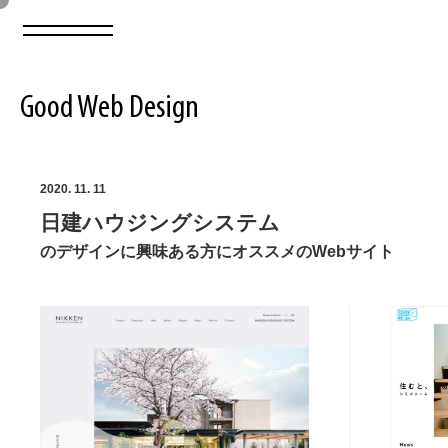
Good Web Design
2026年08月08日の登録サイト数は8550件です
2020. 11. 11
日建ハウジングシステム
登録Webサイト全一覧
8550
のデザインに興味ある方にオススメのWebサイト
登録Webサイト全一覧!
ABOUT
ABOUT
業界別 登録Webサイト一覧
Web制作会社・プロダクション・デジタル
579