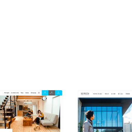
現役Webデザイナーによるコラム
15
現役Webデザイナーによるコラム
人気ランキング TOP100
人気ランキング TOP100
フォトグラファー・カメラマン・写真
257