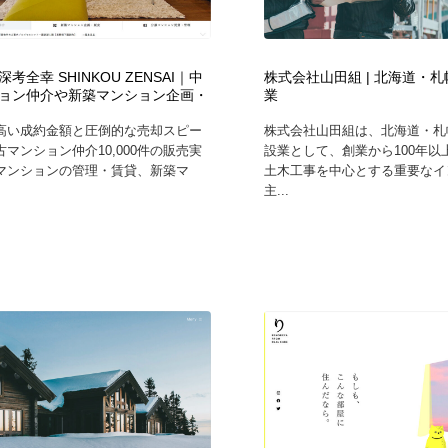
自動車・船・飛行機・交通・自転車
アウトドア・キャンプ・登山
40
考全幸 SHINKOU ZENSAI｜中
株式会社山田組 | 北海道・
アウトドア・キャンプ・登山
ウェディング・結婚
38
ョン仲介や新築マンション企画・
業
高い成約金額と圧倒的な売却スピー
株式会社山田組は、北海道・札
ウェディング・結婚
法律・監査・税理士・弁護士・司法書士・行政
29
マンション仲介10,000件の販売実
設業として、創業から100年以
マンションの管理・賃貸、新築マ
土木工事を中心とする重要なイ
主...
法律・監査・税理士・弁護士・司法書士・行政
金融・銀行・投資・保険・M&A・商社
78
金融・銀行・投資・保険・M&A・商社
システム開発・IT・決済・アプリ・ソフトウェア
99
システム開発・IT・決済・アプリ・ソフトウェア
映画・アニメ・DVD・動画配信・放送・TV・ラジオ
65
映画・アニメ・DVD・動画配信・放送・TV・ラジオ
キャンペーン・イベント・ワークショップ・コンペティショ
77
ン
キャンペーン・イベント・ワークショップ・コンペティショ
鉛筆画・木炭画・デッサン・クロッキー
15
ン