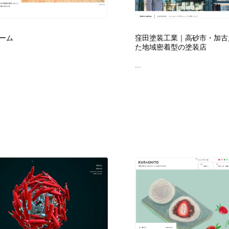
フォトグラファー・カメラマン・写真
グラフィックデザイン・デザイン事務所
485
ーム
窪田塗装工業｜高砂市・加古
た地域密着型の塗装店
グラフィックデザイン・デザイン事務所
コンテンツ・メディア制作会社
9
...
コンテンツ・メディア制作会社
編集・ライティング・コピーライター
19
編集・ライティング・コピーライター
撮影スタジオ・撮影用小物・背景ボード・リース・レンタル
20
撮影スタジオ・撮影用小物・背景ボード・リース・レンタル
レンタルサーバー・クラウドサービス・ドメイン
10
レンタルサーバー・クラウドサービス・ドメイン
3D・CG・モーションデザイン
20
3D・CG・モーションデザイン
ライフスタイル・家具・生活雑貨・家電
320
ライフスタイル・家具・生活雑貨・家電
時計・腕時計
28