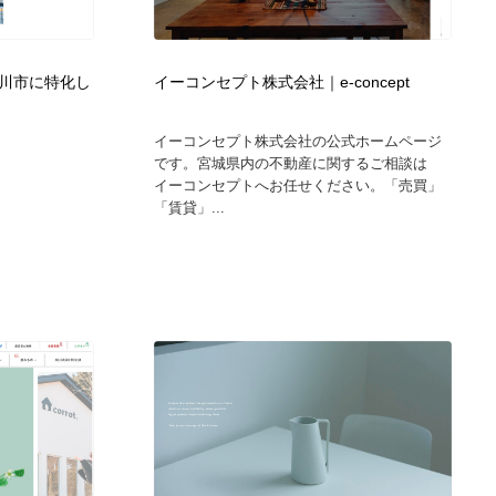
広告・マーケティング・PR・企画・プロデュース
印刷・製本・包装・グッズ
43
川市に特化し
イーコンセプト株式会社｜e-concept
印刷・製本・包装・グッズ
フォント・フリーフォント / 書体
238
イーコンセプト株式会社の公式ホームページ
です。宮城県内の不動産に関するご相談は
フォント・フリーフォント / 書体
スタイリスト・ヘア＆メークアップ・プロップ・セットデザ
18
イーコンセプトへお任せください。「売買」
イン
「賃貸」...
スタイリスト・ヘア＆メークアップ・プロップ・セットデザ
コーダー・エンジニア・デベロッパー
136
イン
コーダー・エンジニア・デベロッパー
ネット通販・EC・オークション・フリマ
15
ネット通販・EC・オークション・フリマ
眼鏡・コンタクトレンズ・サングラス
30
眼鏡・コンタクトレンズ・サングラス
ネオンサイン・ネオン菅・オリジナル
7
ネオンサイン・ネオン菅・オリジナル
カメラ・レンズ
18