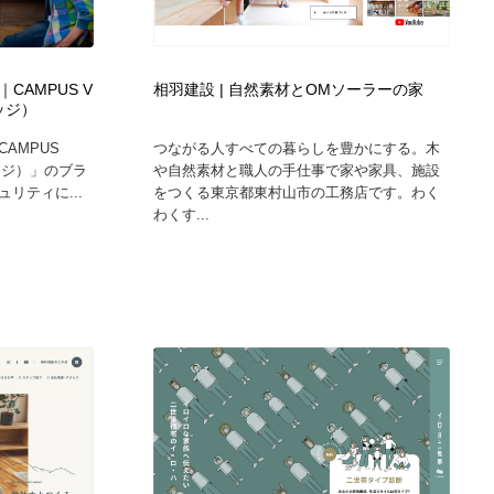
AMPUS V
相⽻建設 | ⾃然素材とOMソーラーの家
ッジ）
AMPUS
つながる人すべての暮らしを豊かにする。木
ッジ）」のブラ
や自然素材と職人の手仕事で家や家具、施設
リティに...
をつくる東京都東村山市の工務店です。わく
わくす...