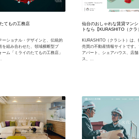
時計・腕時計
おもちゃ・ホビー・ゲーム
35
たてもの工務店
仙台のおしゃれな賃貸マンシ
おもちゃ・ホビー・ゲーム
建設・住宅・不動産・倉庫
197
トなら【KURASHITO（ク
テーショナル・デザインと、伝統的
KURASHITO（クラシト）は
建設・住宅・不動産・倉庫
携帯電話・通信・サービス
15
術を組み合わせた、領域横断型プ
売買の不動産情報サイトです。
ォーム「ミライのたてもの工務店」
アパート、シェアハウス、店舗
.
ス、...
携帯電話・通信・サービス
農業・林業・漁業・畜産・鉱業・燃料
54
農業・林業・漁業・畜産・鉱業・燃料
植物・花・ガーデニング・造園
42
植物・花・ガーデニング・造園
工業・加工・技術・機械・電気
59
工業・加工・技術・機械・電気
動物園・水族館・公園・テーマパーク・アミューズメント
23
動物園・水族館・公園・テーマパーク・アミューズメント
自動車・船・飛行機・交通・自転車
71