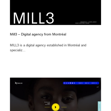
コーダー・エンジニア・デベロッパー
Javascript・WordPress・CSS・SEO・コーディング
97
Javascript・WordPress・CSS・SEO・コーディング
レンタルサーバー・クラウドサービス・ドメイン
10
レンタルサーバー・クラウドサービス・ドメイン
ネット通販・EC・オークション・フリマ
15
Mill3 – Digital agency from Montréal
ネット通販・EC・オークション・フリマ
フリー素材・写真・モックアップ
41
MILL3 is a digital agency established in Montréal and
specializ...
フリー素材・写真・モックアップ
3D・CG・モーションデザイン
20
3D・CG・モーションデザイン
眼鏡・コンタクトレンズ・サングラス
30
眼鏡・コンタクトレンズ・サングラス
プロダクト・インテリア
139
プロダクト・インテリア
ライフスタイル・家具・生活雑貨・家電
320
ライフスタイル・家具・生活雑貨・家電
ネオンサイン・ネオン菅・オリジナル
7
ネオンサイン・ネオン菅・オリジナル