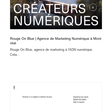
ホテル・旅館・温泉・銭湯・サウナ
旅行・観光・電車・航空会社
55
旅行・観光・電車・航空会社
アウトドア・キャンプ・登山
40
アウトドア・キャンプ・登山
スポーツ・スポーツ用品・トレーニング・ダイエット
71
Rouge On Blue | Agence de Marketing Numérique à Mont
スポーツ・スポーツ用品・トレーニング・ダイエット
ペット・トリミング
20
réal
Rouge On Blue, agence de marketing à l'ADN numérique.
ペット・トリミング
ウェディング・結婚
38
Créa...
ウェディング・結婚
育児・ベイビー・玩具・絵本
27
育児・ベイビー・玩具・絵本
宗教・神社仏閣・禅・寺・神社
33
宗教・神社仏閣・禅・寺・神社
法律・監査・税理士・弁護士・司法書士・行政
29
法律・監査・税理士・弁護士・司法書士・行政
求人・採用・転職・就職・人材紹介
379