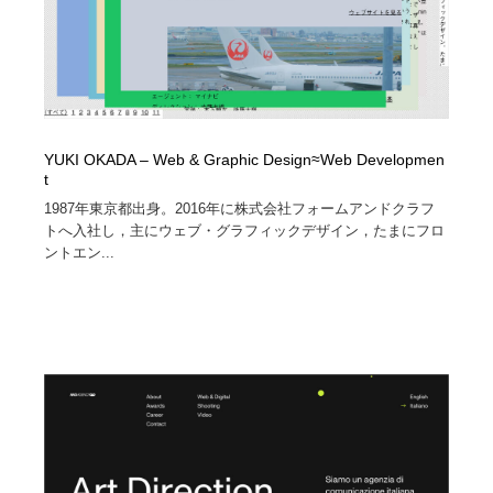
映画・アニメ・DVD・動画配信・放送・TV・ラジオ
音楽・アーティスト・楽器・舞台・演劇・ミュージカ
152
ル・ダンス
音楽・アーティスト・楽器・舞台・演劇・ミュージカ
芸能人・俳優・女優・タレント・モデル・芸能事務所
42
ル・ダンス
芸能人・俳優・女優・タレント・モデル・芸能事務所
キャンペーン・イベント・ワークショップ・コンペティ
77
ション
YUKI OKADA – Web & Graphic Design≈Web Developmen
t
キャンペーン・イベント・ワークショップ・コンペティ
1987年東京都出身。2016年に株式会社フォームアンドクラフ
マッチングサービス
22
ション
トへ入社し，主にウェブ・グラフィックデザイン，たまにフロ
ントエン...
マッチングサービス
アート・芸術・美術館・美術展・博物館・ギャラリー
383
アート・芸術・美術館・美術展・博物館・ギャラリー
鉛筆画・木炭画・デッサン・クロッキー
15
鉛筆画・木炭画・デッサン・クロッキー
グラフィティ・Graffiti・ストリートアート
4
グラフィティ・Graffiti・ストリートアート
GWD スタッフお気に入り
201
GWD スタッフお気に入り
Drawing Software / お絵かきソフト・アプリ・ブラシ
11