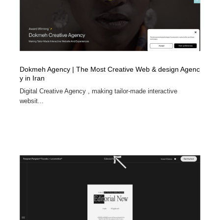
縫製・革製品・靴・鞄
55
縫製・革製品・靴・鞄
時計・腕時計
28
時計・腕時計
カメラ・レンズ
18
Dokmeh Agency | The Most Creative Web & design Agenc
カメラ・レンズ
ジュエリー・装飾品
54
y in Iran
Digital Creative Agency , making tailor-made interactive
ジュエリー・装飾品
おもちゃ・ホビー・ゲーム
35
websit...
おもちゃ・ホビー・ゲーム
アニメーション・キャラクターデザイン
23
アニメーション・キャラクターデザイン
建築・空間・工務店・内装・店舗・環境デザイン
276
建築・空間・工務店・内装・店舗・環境デザイン
建設・住宅・不動産・倉庫
197
建設・住宅・不動産・倉庫
オフィス・シェアオフィス・コワーキング・シェアス
46
ペース