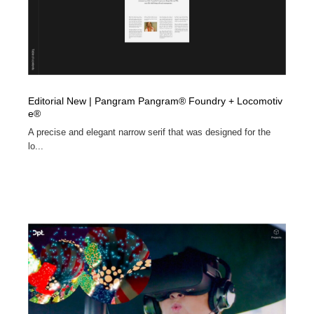
オフィス・シェアオフィス・コワーキング・シェアス
商業施設・商業ビル
33
ペース
商業施設・商業ビル
携帯電話・通信・サービス
15
携帯電話・通信・サービス
ファッション・洋服
511
Editorial New | Pangram Pangram® Foundry + Locomotiv
ファッション・洋服
コスメ・化粧品・石鹸・シャンプー・ヘアケア・香水
220
e®
A precise and elegant narrow serif that was designed for the
コスメ・化粧品・石鹸・シャンプー・ヘアケア・香水
農業・林業・漁業・畜産・鉱業・燃料
54
lo...
農業・林業・漁業・畜産・鉱業・燃料
食品・飲料・酒・菓子
444
食品・飲料・酒・菓子
飲食・レストラン・カフェ
181
飲食・レストラン・カフェ
植物・花・ガーデニング・造園
42
植物・花・ガーデニング・造園
陶芸・窯・ガラス・木工・手工芸
34