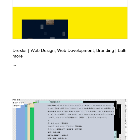
求人・採用・転職・就職・人材紹介
健康・医療・福祉・病院・歯医者・製薬・薬品
200
健康・医療・福祉・病院・歯医者・製薬・薬品
金融・銀行・投資・保険・M&A・商社
78
金融・銀行・投資・保険・M&A・商社
起業・事業支援・ボランティア・NPO
8
起業・事業支援・ボランティア・NPO
教育・スクール・保育・幼稚園・小中高・大学・専門学
Drexler | Web Design, Web Development, Branding | Balti
173
校
more
...
教育・スクール・保育・幼稚園・小中高・大学・専門学
システム開発・IT・決済・アプリ・ソフトウェア
99
校
システム開発・IT・決済・アプリ・ソフトウェア
テクノロジー・AI・人工知能・スマートホーム・オンラ
74
イン
テクノロジー・AI・人工知能・スマートホーム・オンラ
日本伝統：着物・織物・舞踊・歌舞伎・茶道・華道・書
17
イン
道
日本伝統：着物・織物・舞踊・歌舞伎・茶道・華道・書
映画・アニメ・DVD・動画配信・放送・TV・ラジオ
65
道