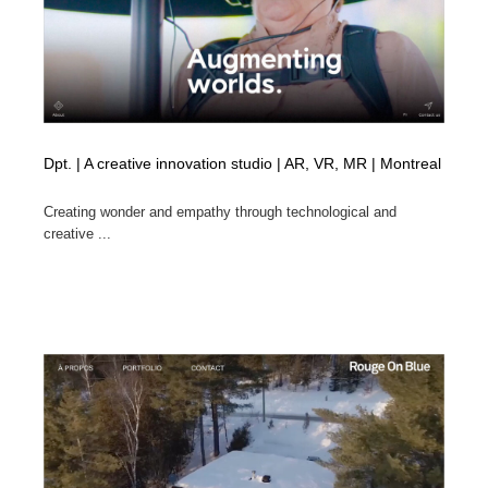
陶芸・窯・ガラス・木工・手工芸
材料：糸・布・紙・プラスチック・石・木材
38
材料：糸・布・紙・プラスチック・石・木材
工業・加工・技術・機械・電気
59
工業・加工・技術・機械・電気
宇宙
9
Dpt. | A creative innovation studio | AR, VR, MR | Montreal
宇宙
日本の歴史・資料・伝統・将棋・囲碁
4
Creating wonder and empathy through technological and
日本の歴史・資料・伝統・将棋・囲碁
動物園・水族館・公園・テーマパーク・アミューズメン
23
creative ...
ト
動物園・水族館・公園・テーマパーク・アミューズメン
書籍・本屋・出版・作家・小説家・脚本家
58
ト
書籍・本屋・出版・作家・小説家・脚本家
ヘアサロン・美容院・理髪店・エステ
60
ヘアサロン・美容院・理髪店・エステ
自動車・船・飛行機・交通・自転車
71
自動車・船・飛行機・交通・自転車
ホテル・旅館・温泉・銭湯・サウナ
149