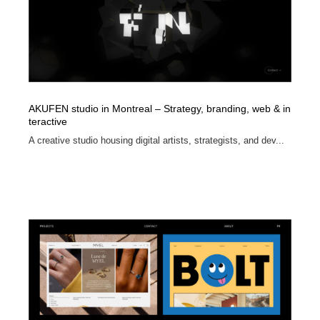
イラストレーター
コンテンツ・メディア制作会社
9
コンテンツ・メディア制作会社
フォント・フリーフォント / 書体
238
フォント・フリーフォント / 書体
レタリング・カリグラフィ・サイン・看板
31
AKUFEN studio in Montreal – Strategy, branding, web & in
teractive
レタリング・カリグラフィ・サイン・看板
編集・ライティング・コピーライター
19
A creative studio housing digital artists, strategists, and dev...
編集・ライティング・コピーライター
スタイリスト・ヘア＆メークアップ・プロップ・セット
18
デザイン
スタイリスト・ヘア＆メークアップ・プロップ・セット
映像・クリエイター・プロダクション
164
デザイン
映像・クリエイター・プロダクション
撮影スタジオ・撮影用小物・背景ボード・リース・レン
20
タル
撮影スタジオ・撮影用小物・背景ボード・リース・レン
コーダー・エンジニア・デベロッパー
136
タル