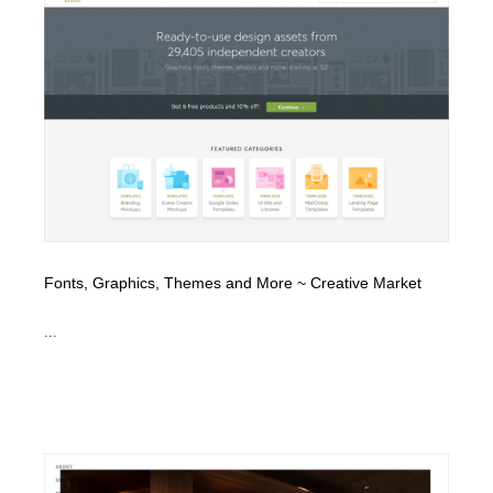
縫製・革製品・靴・鞄
55
縫製・革製品・靴・鞄
時計・腕時計
28
時計・腕時計
カメラ・レンズ
18
カメラ・レンズ
ジュエリー・装飾品
54
ジュエリー・装飾品
おもちゃ・ホビー・ゲーム
35
おもちゃ・ホビー・ゲーム
アニメーション・キャラクターデザイン
23
Fonts, Graphics, Themes and More ~ Creative Market
アニメーション・キャラクターデザイン
建築・空間・工務店・内装・店舗・環境デザイン
277
...
建築・空間・工務店・内装・店舗・環境デザイン
建設・住宅・不動産・倉庫
197
建設・住宅・不動産・倉庫
オフィス・シェアオフィス・コワーキング・シェアス
46
ペース