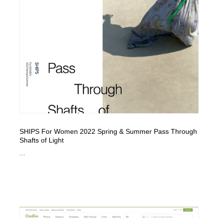
コーダー・エンジニア・デベロッパー
Javascript・WordPress・CSS・SEO・コーディング
97
Javascript・WordPress・CSS・SEO・コーディング
レンタルサーバー・クラウドサービス・ドメイン
10
レンタルサーバー・クラウドサービス・ドメイン
ネット通販・EC・オークション・フリマ
15
ネット通販・EC・オークション・フリマ
フリー素材・写真・モックアップ
41
フリー素材・写真・モックアップ
3D・CG・モーションデザイン
21
3D・CG・モーションデザイン
眼鏡・コンタクトレンズ・サングラス
30
SHIPS For Women 2022 Spring & Summer Pass Through
Shafts of Light
眼鏡・コンタクトレンズ・サングラス
プロダクト・インテリア
139
...
プロダクト・インテリア
ライフスタイル・家具・生活雑貨・家電
321
ライフスタイル・家具・生活雑貨・家電
ネオンサイン・ネオン菅・オリジナル
7
ネオンサイン・ネオン菅・オリジナル