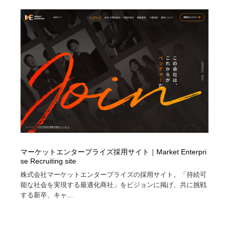
Drawing Software / お絵かきソフト・アプリ・ブラシ
ニュース・マガジン・メディア・SNS・YouTube
346
ニュース・マガジン・メディア・SNS・YouTube
マーケットエンタープライズ採用サイト｜Market Enterpri
se Recruiting site
株式会社マーケットエンタープライズの採用サイト。「持続可
能な社会を実現する最適化商社」をビジョンに掲げ、共に挑戦
する新卒、キャ...