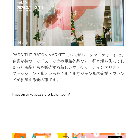
人気ランキング TOP100
業界別 登録Webサイト一覧
Web制作会社・プロダクション・デジタル
579
PASS THE BATON MARKET（パスザバトンマーケット）は、
Web制作会社・プロダクション・デジタル
フォトグラファー・カメラマン・写真
257
企業が持つデッドストックや規格外品など、行き場を失ってし
まった商品たちを販売する新しいマーケット。インテリア・
フォトグラファー・カメラマン・写真
広告・マーケティング・PR・企画・プロデュース
182
ファッション・食といったさまざまなジャンルの企業・ブラン
ドが参加する蚤の市です。
広告・マーケティング・PR・企画・プロデュース
ブランディング・コンサルティング
151
https://market.pass-the-baton.com/
ブランディング・コンサルティング
グラフィックデザイン・デザイン事務所
485
グラフィックデザイン・デザイン事務所
印刷・製本・包装・グッズ
43
印刷・製本・包装・グッズ
イラストレーター
160