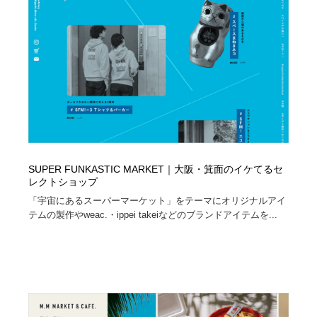
ホテル・旅館・温泉・銭湯・サウナ
旅行・観光・電車・航空会社
55
旅行・観光・電車・航空会社
アウトドア・キャンプ・登山
40
アウトドア・キャンプ・登山
スポーツ・スポーツ用品・トレーニング・ダイエット
71
スポーツ・スポーツ用品・トレーニング・ダイエット
ペット・トリミング
20
ペット・トリミング
ウェディング・結婚
38
SUPER FUNKASTIC MARKET｜大阪・箕面のイケてるセ
レクトショップ
ウェディング・結婚
育児・ベイビー・玩具・絵本
27
「宇宙にあるスーパーマーケット」をテーマにオリジナルアイ
テムの製作やweac.・ippei takeiなどのブランドアイテムを...
育児・ベイビー・玩具・絵本
宗教・神社仏閣・禅・寺・神社
33
宗教・神社仏閣・禅・寺・神社
法律・監査・税理士・弁護士・司法書士・行政
29
法律・監査・税理士・弁護士・司法書士・行政
求人・採用・転職・就職・人材紹介
379