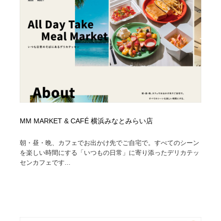
求人・採用・転職・就職・人材紹介
健康・医療・福祉・病院・歯医者・製薬・薬品
200
健康・医療・福祉・病院・歯医者・製薬・薬品
金融・銀行・投資・保険・M&A・商社
78
金融・銀行・投資・保険・M&A・商社
起業・事業支援・ボランティア・NPO
8
起業・事業支援・ボランティア・NPO
教育・スクール・保育・幼稚園・小中高・大学・専門学
173
校
教育・スクール・保育・幼稚園・小中高・大学・専門学
システム開発・IT・決済・アプリ・ソフトウェア
99
校
MM MARKET & CAFÉ 横浜みなとみらい店
システム開発・IT・決済・アプリ・ソフトウェア
テクノロジー・AI・人工知能・スマートホーム・オンラ
74
朝・昼・晩、カフェでお出かけ先でご自宅で。すべてのシーン
イン
を楽しい時間にする「いつもの日常」に寄り添ったデリカテッ
センカフェです...
テクノロジー・AI・人工知能・スマートホーム・オンラ
日本伝統：着物・織物・舞踊・歌舞伎・茶道・華道・書
17
イン
道
日本伝統：着物・織物・舞踊・歌舞伎・茶道・華道・書
映画・アニメ・DVD・動画配信・放送・TV・ラジオ
65
道