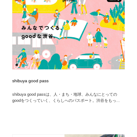
イラストレーター
コンテンツ・メディア制作会社
9
コンテンツ・メディア制作会社
フォント・フリーフォント / 書体
238
フォント・フリーフォント / 書体
レタリング・カリグラフィ・サイン・看板
31
レタリング・カリグラフィ・サイン・看板
編集・ライティング・コピーライター
19
編集・ライティング・コピーライター
スタイリスト・ヘア＆メークアップ・プロップ・セット
18
デザイン
shibuya good pass
スタイリスト・ヘア＆メークアップ・プロップ・セット
映像・クリエイター・プロダクション
164
デザイン
shibuya good passは、人・まち・地球、みんなにとっての
goodをつくっていく、くらしへのパスポート。渋谷をもっ...
映像・クリエイター・プロダクション
撮影スタジオ・撮影用小物・背景ボード・リース・レン
20
タル
撮影スタジオ・撮影用小物・背景ボード・リース・レン
コーダー・エンジニア・デベロッパー
136
タル