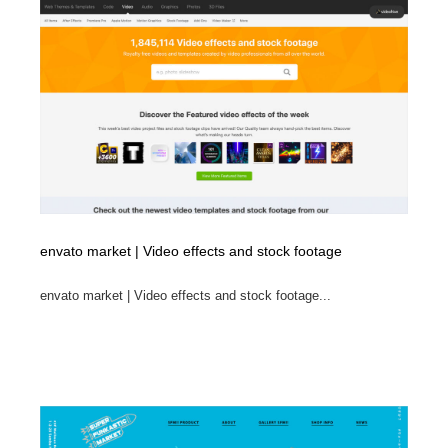
陶芸・窯・ガラス・木工・手工芸
材料：糸・布・紙・プラスチック・石・木材
38
材料：糸・布・紙・プラスチック・石・木材
工業・加工・技術・機械・電気
59
工業・加工・技術・機械・電気
宇宙
9
宇宙
日本の歴史・資料・伝統・将棋・囲碁
4
日本の歴史・資料・伝統・将棋・囲碁
動物園・水族館・公園・テーマパーク・アミューズメン
23
ト
envato market | Video effects and stock footage
動物園・水族館・公園・テーマパーク・アミューズメン
書籍・本屋・出版・作家・小説家・脚本家
58
ト
envato market | Video effects and stock footage...
書籍・本屋・出版・作家・小説家・脚本家
ヘアサロン・美容院・理髪店・エステ
60
ヘアサロン・美容院・理髪店・エステ
自動車・船・飛行機・交通・自転車
71
自動車・船・飛行機・交通・自転車
ホテル・旅館・温泉・銭湯・サウナ
149