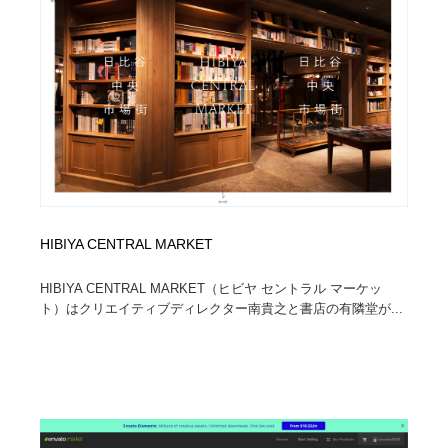
オフィス・シェアオフィス・コワーキング・シェアス
商業施設・商業ビル
33
ペース
商業施設・商業ビル
携帯電話・通信・サービス
15
携帯電話・通信・サービス
ファッション・洋服
511
ファッション・洋服
コスメ・化粧品・石鹸・シャンプー・ヘアケア・香水
220
コスメ・化粧品・石鹸・シャンプー・ヘアケア・香水
農業・林業・漁業・畜産・鉱業・燃料
54
HIBIYA CENTRAL MARKET
農業・林業・漁業・畜産・鉱業・燃料
食品・飲料・酒・菓子
444
HIBIYA CENTRAL MARKET（ヒビヤ セントラル マーケッ
食品・飲料・酒・菓子
飲食・レストラン・カフェ
182
ト）はクリエイティブディレクター南貴之と書店の有隣堂が...
飲食・レストラン・カフェ
植物・花・ガーデニング・造園
42
植物・花・ガーデニング・造園
陶芸・窯・ガラス・木工・手工芸
34