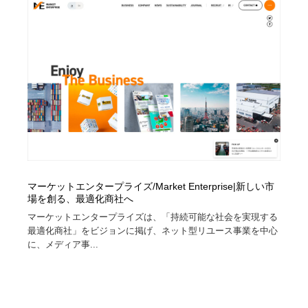
映画・アニメ・DVD・動画配信・放送・TV・ラジオ
音楽・アーティスト・楽器・舞台・演劇・ミュージカ
152
ル・ダンス
音楽・アーティスト・楽器・舞台・演劇・ミュージカ
芸能人・俳優・女優・タレント・モデル・芸能事務所
42
ル・ダンス
芸能人・俳優・女優・タレント・モデル・芸能事務所
キャンペーン・イベント・ワークショップ・コンペティ
77
ション
キャンペーン・イベント・ワークショップ・コンペティ
マッチングサービス
22
ション
マッチングサービス
アート・芸術・美術館・美術展・博物館・ギャラリー
383
マーケットエンタープライズ/Market Enterprise|新しい市
アート・芸術・美術館・美術展・博物館・ギャラリー
鉛筆画・木炭画・デッサン・クロッキー
15
場を創る、最適化商社へ
マーケットエンタープライズは、「持続可能な社会を実現する
最適化商社」をビジョンに掲げ、ネット型リユース事業を中心
鉛筆画・木炭画・デッサン・クロッキー
グラフィティ・Graffiti・ストリートアート
4
に、メディア事...
グラフィティ・Graffiti・ストリートアート
GWD スタッフお気に入り
201
GWD スタッフお気に入り
Drawing Software / お絵かきソフト・アプリ・ブラシ
11