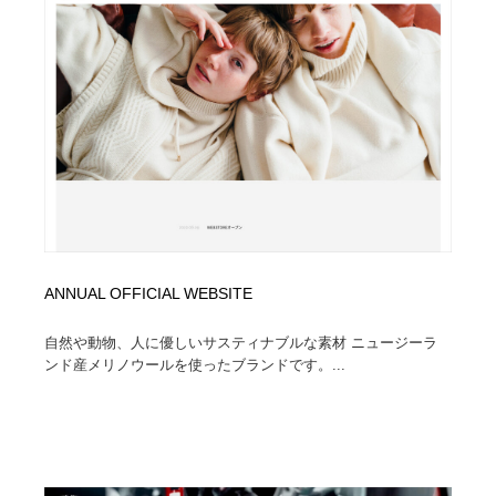
映画・アニメ・DVD・動画配信・放送・TV・ラジオ
音楽・アーティスト・楽器・舞台・演劇・ミュージカ
152
ル・ダンス
音楽・アーティスト・楽器・舞台・演劇・ミュージカ
芸能人・俳優・女優・タレント・モデル・芸能事務所
42
ル・ダンス
芸能人・俳優・女優・タレント・モデル・芸能事務所
キャンペーン・イベント・ワークショップ・コンペティ
77
ション
キャンペーン・イベント・ワークショップ・コンペティ
マッチングサービス
22
ション
マッチングサービス
アート・芸術・美術館・美術展・博物館・ギャラリー
383
ANNUAL OFFICIAL WEBSITE
アート・芸術・美術館・美術展・博物館・ギャラリー
鉛筆画・木炭画・デッサン・クロッキー
15
自然や動物、人に優しいサスティナブルな素材 ニュージーラ
ンド産メリノウールを使ったブランドです。...
鉛筆画・木炭画・デッサン・クロッキー
グラフィティ・Graffiti・ストリートアート
4
グラフィティ・Graffiti・ストリートアート
GWD スタッフお気に入り
201
GWD スタッフお気に入り
Drawing Software / お絵かきソフト・アプリ・ブラシ
11