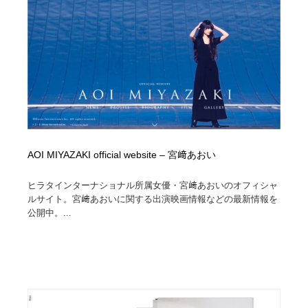
陶芸・窯・ガラス・木工・手工芸
材料：糸・布・紙・プラスチック・石・木材
38
材料：糸・布・紙・プラスチック・石・木材
工業・加工・技術・機械・電気
59
工業・加工・技術・機械・電気
宇宙
9
宇宙
日本の歴史・資料・伝統・将棋・囲碁
4
日本の歴史・資料・伝統・将棋・囲碁
動物園・水族館・公園・テーマパーク・アミューズメン
23
ト
AOI MIYAZAKI official website – 宮﨑あおい
動物園・水族館・公園・テーマパーク・アミューズメン
書籍・本屋・出版・作家・小説家・脚本家
58
ヒラタインターナショナル所属女優・宮﨑あおいのオフィシャ
ト
ルサイト。宮﨑あおいに関する出演映画情報などの最新情報を
公開中。...
書籍・本屋・出版・作家・小説家・脚本家
ヘアサロン・美容院・理髪店・エステ
60
ヘアサロン・美容院・理髪店・エステ
自動車・船・飛行機・交通・自転車
71
自動車・船・飛行機・交通・自転車
ホテル・旅館・温泉・銭湯・サウナ
149