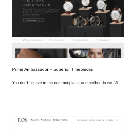
イラストレーター
コンテンツ・メディア制作会社
9
コンテンツ・メディア制作会社
フォント・フリーフォント / 書体
238
フォント・フリーフォント / 書体
レタリング・カリグラフィ・サイン・看板
31
レタリング・カリグラフィ・サイン・看板
編集・ライティング・コピーライター
19
編集・ライティング・コピーライター
スタイリスト・ヘア＆メークアップ・プロップ・セット
Prime Ambassador – Superior Timepieces
18
デザイン
You don't believe in the commonplace, and neither do we. W...
スタイリスト・ヘア＆メークアップ・プロップ・セット
映像・クリエイター・プロダクション
164
デザイン
映像・クリエイター・プロダクション
撮影スタジオ・撮影用小物・背景ボード・リース・レン
20
タル
撮影スタジオ・撮影用小物・背景ボード・リース・レン
コーダー・エンジニア・デベロッパー
136
タル