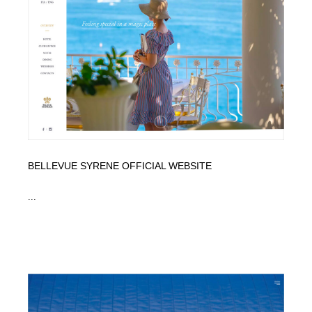
オフィス・シェアオフィス・コワーキング・シェアス
商業施設・商業ビル
33
ペース
商業施設・商業ビル
携帯電話・通信・サービス
15
携帯電話・通信・サービス
ファッション・洋服
511
ファッション・洋服
コスメ・化粧品・石鹸・シャンプー・ヘアケア・香水
220
コスメ・化粧品・石鹸・シャンプー・ヘアケア・香水
農業・林業・漁業・畜産・鉱業・燃料
54
BELLEVUE SYRENE OFFICIAL WEBSITE
農業・林業・漁業・畜産・鉱業・燃料
食品・飲料・酒・菓子
444
...
食品・飲料・酒・菓子
飲食・レストラン・カフェ
182
飲食・レストラン・カフェ
植物・花・ガーデニング・造園
42
植物・花・ガーデニング・造園
陶芸・窯・ガラス・木工・手工芸
34