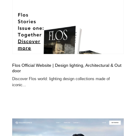
コーダー・エンジニア・デベロッパー
Javascript・WordPress・CSS・SEO・コーディング
97
Javascript・WordPress・CSS・SEO・コーディング
レンタルサーバー・クラウドサービス・ドメイン
10
レンタルサーバー・クラウドサービス・ドメイン
ネット通販・EC・オークション・フリマ
15
ネット通販・EC・オークション・フリマ
フリー素材・写真・モックアップ
41
フリー素材・写真・モックアップ
3D・CG・モーションデザイン
21
Flos Official Website | Design lighting, Architectural & Out
door
3D・CG・モーションデザイン
眼鏡・コンタクトレンズ・サングラス
30
Discover Flos world: lighting design collections made of
iconic...
眼鏡・コンタクトレンズ・サングラス
プロダクト・インテリア
139
プロダクト・インテリア
ライフスタイル・家具・生活雑貨・家電
321
ライフスタイル・家具・生活雑貨・家電
ネオンサイン・ネオン菅・オリジナル
7
ネオンサイン・ネオン菅・オリジナル