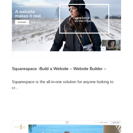
縫製・革製品・靴・鞄
55
縫製・革製品・靴・鞄
時計・腕時計
28
時計・腕時計
カメラ・レンズ
18
カメラ・レンズ
ジュエリー・装飾品
54
ジュエリー・装飾品
おもちゃ・ホビー・ゲーム
35
Squarespace -Build a Website – Website Builder –
おもちゃ・ホビー・ゲーム
アニメーション・キャラクターデザイン
23
Squarespace is the all-in-one solution for anyone looking to
アニメーション・キャラクターデザイン
建築・空間・工務店・内装・店舗・環境デザイン
276
cr...
建築・空間・工務店・内装・店舗・環境デザイン
建設・住宅・不動産・倉庫
197
建設・住宅・不動産・倉庫
オフィス・シェアオフィス・コワーキング・シェアス
46
ペース