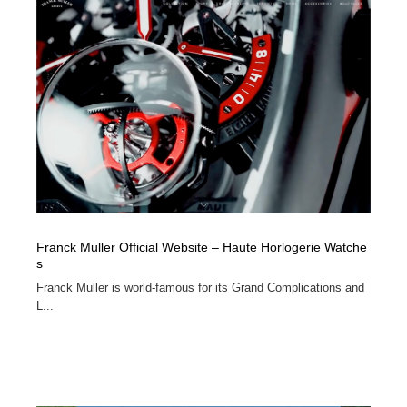
Drawing Software / お絵かきソフト・アプリ・ブラシ
ニュース・マガジン・メディア・SNS・YouTube
346
ニュース・マガジン・メディア・SNS・YouTube
Franck Muller Official Website – Haute Horlogerie Watche
s
Franck Muller is world-famous for its Grand Complications and
L...