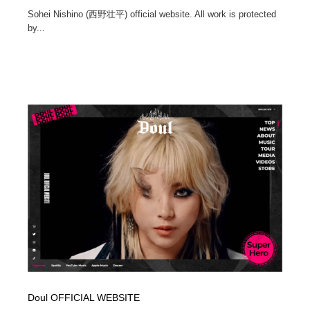
Sohei Nishino (西野壮平) official website. All work is protected
by...
Doul OFFICIAL WEBSITE