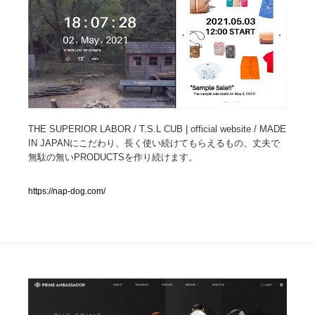
人気ランキング TOP100
業界別 登録Webサイト一覧
Web制作会社・プロダクション・デジタル
579
Web制作会社・プロダクション・デジタル
フォトグラファー・カメラマン・写真
257
THE SUPERIOR LABOR / T.S.L CUB | official website / MADE
IN JAPANにこだわり、長く使い続けてもらえるもの、丈夫で
無駄の無いPRODUCTSを作り続けます。
フォトグラファー・カメラマン・写真
広告・マーケティング・PR・企画・プロデュース
182
https://nap-dog.com/
広告・マーケティング・PR・企画・プロデュース
ブランディング・コンサルティング
151
ブランディング・コンサルティング
グラフィックデザイン・デザイン事務所
485
グラフィックデザイン・デザイン事務所
印刷・製本・包装・グッズ
43
印刷・製本・包装・グッズ
イラストレーター
160