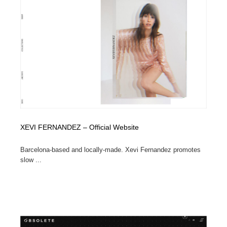
ホテル・旅館・温泉・銭湯・サウナ
旅行・観光・電車・航空会社
55
旅行・観光・電車・航空会社
アウトドア・キャンプ・登山
40
アウトドア・キャンプ・登山
スポーツ・スポーツ用品・トレーニング・ダイエット
71
スポーツ・スポーツ用品・トレーニング・ダイエット
ペット・トリミング
20
ペット・トリミング
ウェディング・結婚
38
XEVI FERNANDEZ – Official Website
ウェディング・結婚
育児・ベイビー・玩具・絵本
27
Barcelona-based and locally-made. Xevi Fernandez promotes
育児・ベイビー・玩具・絵本
宗教・神社仏閣・禅・寺・神社
33
slow ...
宗教・神社仏閣・禅・寺・神社
法律・監査・税理士・弁護士・司法書士・行政
29
法律・監査・税理士・弁護士・司法書士・行政
求人・採用・転職・就職・人材紹介
379