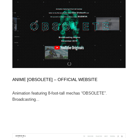
求人・採用・転職・就職・人材紹介
健康・医療・福祉・病院・歯医者・製薬・薬品
200
健康・医療・福祉・病院・歯医者・製薬・薬品
金融・銀行・投資・保険・M&A・商社
78
金融・銀行・投資・保険・M&A・商社
起業・事業支援・ボランティア・NPO
8
起業・事業支援・ボランティア・NPO
教育・スクール・保育・幼稚園・小中高・大学・専門学
173
校
教育・スクール・保育・幼稚園・小中高・大学・専門学
システム開発・IT・決済・アプリ・ソフトウェア
99
校
ANIME [OBSOLETE] – OFFICIAL WEBSITE
システム開発・IT・決済・アプリ・ソフトウェア
テクノロジー・AI・人工知能・スマートホーム・オンラ
74
イン
Animation featuring 8-foot-tall mechas “OBSOLETE”.
Broadcasting...
テクノロジー・AI・人工知能・スマートホーム・オンラ
日本伝統：着物・織物・舞踊・歌舞伎・茶道・華道・書
17
イン
道
日本伝統：着物・織物・舞踊・歌舞伎・茶道・華道・書
映画・アニメ・DVD・動画配信・放送・TV・ラジオ
65
道