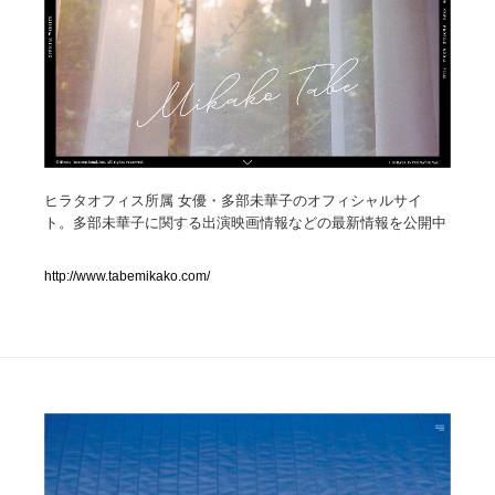
人気ランキング TOP100
業界別 登録Webサイト一覧
Web制作会社・プロダクション・デジタル
579
Web制作会社・プロダクション・デジタル
ヒラタオフィス所属 女優・多部未華子のオフィシャルサイ
フォトグラファー・カメラマン・写真
257
ト。多部未華子に関する出演映画情報などの最新情報を公開中
フォトグラファー・カメラマン・写真
広告・マーケティング・PR・企画・プロデュース
182
http://www.tabemikako.com/
広告・マーケティング・PR・企画・プロデュース
ブランディング・コンサルティング
151
ブランディング・コンサルティング
グラフィックデザイン・デザイン事務所
485
グラフィックデザイン・デザイン事務所
印刷・製本・包装・グッズ
43
印刷・製本・包装・グッズ
イラストレーター
160