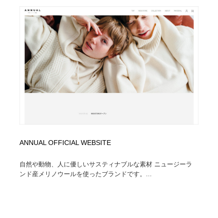
Drawing Software / お絵かきソフト・アプリ・ブラシ
ニュース・マガジン・メディア・SNS・YouTube
346
ニュース・マガジン・メディア・SNS・YouTube
ANNUAL OFFICIAL WEBSITE
自然や動物、人に優しいサスティナブルな素材 ニュージーラ
ンド産メリノウールを使ったブランドです。...