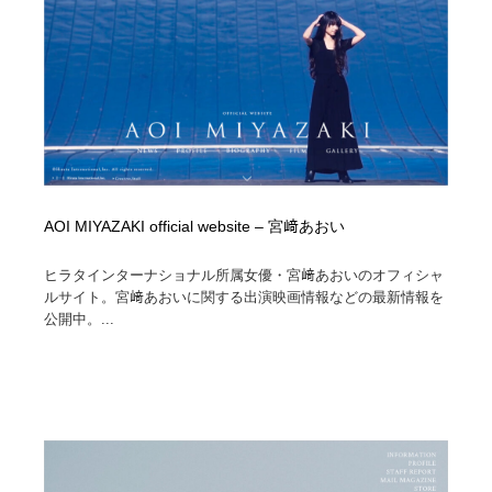
イラストレーター
コンテンツ・メディア制作会社
9
コンテンツ・メディア制作会社
フォント・フリーフォント / 書体
238
フォント・フリーフォント / 書体
レタリング・カリグラフィ・サイン・看板
31
レタリング・カリグラフィ・サイン・看板
編集・ライティング・コピーライター
19
AOI MIYAZAKI official website – 宮﨑あおい
編集・ライティング・コピーライター
スタイリスト・ヘア＆メークアップ・プロップ・セット
18
デザイン
ヒラタインターナショナル所属女優・宮﨑あおいのオフィシャ
ルサイト。宮﨑あおいに関する出演映画情報などの最新情報を
スタイリスト・ヘア＆メークアップ・プロップ・セット
公開中。...
映像・クリエイター・プロダクション
164
デザイン
映像・クリエイター・プロダクション
撮影スタジオ・撮影用小物・背景ボード・リース・レン
20
タル
撮影スタジオ・撮影用小物・背景ボード・リース・レン
コーダー・エンジニア・デベロッパー
136
タル