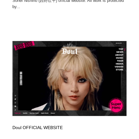
Sohei Nishino (西野壮平) official website. All work is protected
by...
Doul OFFICIAL WEBSITE