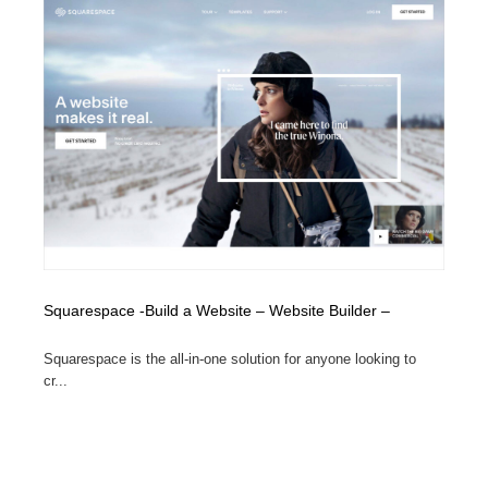
陶芸・窯・ガラス・木工・手工芸
材料：糸・布・紙・プラスチック・石・木材
38
材料：糸・布・紙・プラスチック・石・木材
工業・加工・技術・機械・電気
59
工業・加工・技術・機械・電気
宇宙
9
宇宙
日本の歴史・資料・伝統・将棋・囲碁
4
日本の歴史・資料・伝統・将棋・囲碁
動物園・水族館・公園・テーマパーク・アミューズメン
23
ト
動物園・水族館・公園・テーマパーク・アミューズメン
書籍・本屋・出版・作家・小説家・脚本家
58
ト
Squarespace -Build a Website – Website Builder –
書籍・本屋・出版・作家・小説家・脚本家
ヘアサロン・美容院・理髪店・エステ
60
Squarespace is the all-in-one solution for anyone looking to
cr...
ヘアサロン・美容院・理髪店・エステ
自動車・船・飛行機・交通・自転車
71
自動車・船・飛行機・交通・自転車
ホテル・旅館・温泉・銭湯・サウナ
149