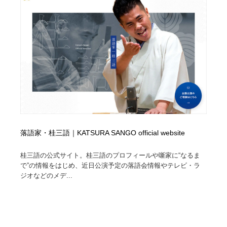
縫製・革製品・靴・鞄
55
縫製・革製品・靴・鞄
時計・腕時計
28
時計・腕時計
カメラ・レンズ
18
カメラ・レンズ
ジュエリー・装飾品
54
ジュエリー・装飾品
おもちゃ・ホビー・ゲーム
35
おもちゃ・ホビー・ゲーム
アニメーション・キャラクターデザイン
23
落語家・桂三語｜KATSURA SANGO official website
アニメーション・キャラクターデザイン
建築・空間・工務店・内装・店舗・環境デザイン
276
桂三語の公式サイト。桂三語のプロフィールや噺家に“なるま
で”の情報をはじめ、近日公演予定の落語会情報やテレビ・ラ
建築・空間・工務店・内装・店舗・環境デザイン
建設・住宅・不動産・倉庫
197
ジオなどのメデ...
建設・住宅・不動産・倉庫
オフィス・シェアオフィス・コワーキング・シェアス
46
ペース