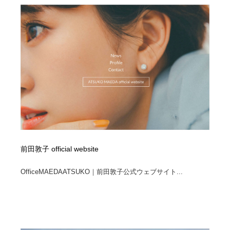
オフィス・シェアオフィス・コワーキング・シェアス
商業施設・商業ビル
33
ペース
商業施設・商業ビル
携帯電話・通信・サービス
15
携帯電話・通信・サービス
ファッション・洋服
511
ファッション・洋服
コスメ・化粧品・石鹸・シャンプー・ヘアケア・香水
220
コスメ・化粧品・石鹸・シャンプー・ヘアケア・香水
農業・林業・漁業・畜産・鉱業・燃料
54
農業・林業・漁業・畜産・鉱業・燃料
食品・飲料・酒・菓子
444
前田敦子 official website
食品・飲料・酒・菓子
飲食・レストラン・カフェ
182
OfficeMAEDAATSUKO｜前田敦子公式ウェブサイト...
飲食・レストラン・カフェ
植物・花・ガーデニング・造園
42
植物・花・ガーデニング・造園
陶芸・窯・ガラス・木工・手工芸
34