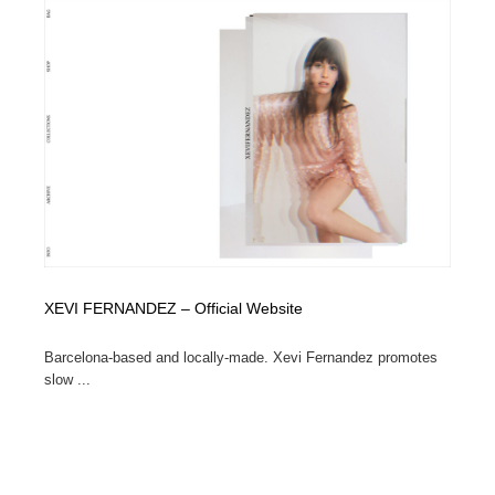
求人・採用・転職・就職・人材紹介
健康・医療・福祉・病院・歯医者・製薬・薬品
200
健康・医療・福祉・病院・歯医者・製薬・薬品
金融・銀行・投資・保険・M&A・商社
78
金融・銀行・投資・保険・M&A・商社
起業・事業支援・ボランティア・NPO
8
起業・事業支援・ボランティア・NPO
教育・スクール・保育・幼稚園・小中高・大学・専門学
173
校
教育・スクール・保育・幼稚園・小中高・大学・専門学
システム開発・IT・決済・アプリ・ソフトウェア
99
校
システム開発・IT・決済・アプリ・ソフトウェア
テクノロジー・AI・人工知能・スマートホーム・オンラ
XEVI FERNANDEZ – Official Website
74
イン
Barcelona-based and locally-made. Xevi Fernandez promotes
テクノロジー・AI・人工知能・スマートホーム・オンラ
日本伝統：着物・織物・舞踊・歌舞伎・茶道・華道・書
slow ...
17
イン
道
日本伝統：着物・織物・舞踊・歌舞伎・茶道・華道・書
映画・アニメ・DVD・動画配信・放送・TV・ラジオ
65
道