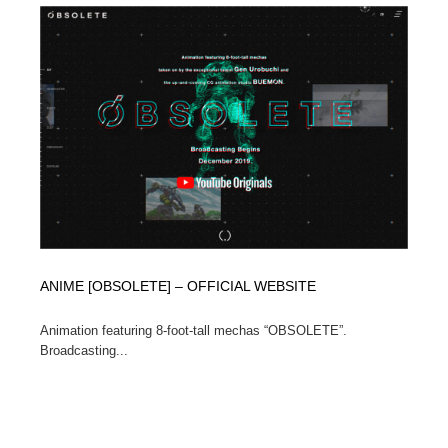
映画・アニメ・DVD・動画配信・放送・TV・ラジオ
音楽・アーティスト・楽器・舞台・演劇・ミュージカ
152
ル・ダンス
音楽・アーティスト・楽器・舞台・演劇・ミュージカ
芸能人・俳優・女優・タレント・モデル・芸能事務所
42
ル・ダンス
芸能人・俳優・女優・タレント・モデル・芸能事務所
キャンペーン・イベント・ワークショップ・コンペティ
77
ション
キャンペーン・イベント・ワークショップ・コンペティ
マッチングサービス
22
ション
マッチングサービス
アート・芸術・美術館・美術展・博物館・ギャラリー
383
アート・芸術・美術館・美術展・博物館・ギャラリー
ANIME [OBSOLETE] – OFFICIAL WEBSITE
鉛筆画・木炭画・デッサン・クロッキー
15
Animation featuring 8-foot-tall mechas “OBSOLETE”.
鉛筆画・木炭画・デッサン・クロッキー
グラフィティ・Graffiti・ストリートアート
4
Broadcasting...
グラフィティ・Graffiti・ストリートアート
GWD スタッフお気に入り
201
GWD スタッフお気に入り
Drawing Software / お絵かきソフト・アプリ・ブラシ
11