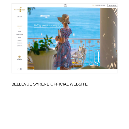
ホテル・旅館・温泉・銭湯・サウナ
旅行・観光・電車・航空会社
55
旅行・観光・電車・航空会社
アウトドア・キャンプ・登山
40
アウトドア・キャンプ・登山
スポーツ・スポーツ用品・トレーニング・ダイエット
71
スポーツ・スポーツ用品・トレーニング・ダイエット
ペット・トリミング
20
ペット・トリミング
ウェディング・結婚
38
ウェディング・結婚
育児・ベイビー・玩具・絵本
27
BELLEVUE SYRENE OFFICIAL WEBSITE
育児・ベイビー・玩具・絵本
宗教・神社仏閣・禅・寺・神社
33
...
宗教・神社仏閣・禅・寺・神社
法律・監査・税理士・弁護士・司法書士・行政
29
法律・監査・税理士・弁護士・司法書士・行政
求人・採用・転職・就職・人材紹介
379