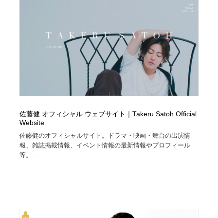
コーダー・エンジニア・デベロッパー
Javascript・WordPress・CSS・SEO・コーディング
97
Javascript・WordPress・CSS・SEO・コーディング
レンタルサーバー・クラウドサービス・ドメイン
10
レンタルサーバー・クラウドサービス・ドメイン
ネット通販・EC・オークション・フリマ
15
ネット通販・EC・オークション・フリマ
フリー素材・写真・モックアップ
41
フリー素材・写真・モックアップ
3D・CG・モーションデザイン
20
佐藤健 オフィシャル ウェブサイト｜Takeru Satoh Official
3D・CG・モーションデザイン
Website
眼鏡・コンタクトレンズ・サングラス
30
佐藤健のオフィシャルサイト。ドラマ・映画・舞台の出演情
報、雑誌掲載情報、イベント情報の最新情報やプロフィール
眼鏡・コンタクトレンズ・サングラス
プロダクト・インテリア
139
等。...
プロダクト・インテリア
ライフスタイル・家具・生活雑貨・家電
320
ライフスタイル・家具・生活雑貨・家電
ネオンサイン・ネオン菅・オリジナル
7
ネオンサイン・ネオン菅・オリジナル