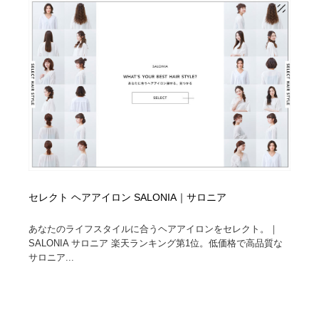
縫製・革製品・靴・鞄
55
縫製・革製品・靴・鞄
時計・腕時計
28
時計・腕時計
カメラ・レンズ
18
カメラ・レンズ
ジュエリー・装飾品
54
ジュエリー・装飾品
おもちゃ・ホビー・ゲーム
35
おもちゃ・ホビー・ゲーム
アニメーション・キャラクターデザイン
23
セレクト ヘアアイロン SALONIA｜サロニア
アニメーション・キャラクターデザイン
建築・空間・工務店・内装・店舗・環境デザイン
276
あなたのライフスタイルに合うヘアアイロンをセレクト。｜
SALONIA サロニア 楽天ランキング第1位。低価格で高品質な
建築・空間・工務店・内装・店舗・環境デザイン
建設・住宅・不動産・倉庫
197
サロニア...
建設・住宅・不動産・倉庫
オフィス・シェアオフィス・コワーキング・シェアス
46
ペース