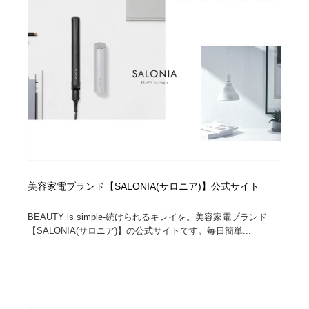
コーダー・エンジニア・デベロッパー
Javascript・WordPress・CSS・SEO・コーディング
97
Javascript・WordPress・CSS・SEO・コーディング
レンタルサーバー・クラウドサービス・ドメイン
10
レンタルサーバー・クラウドサービス・ドメイン
ネット通販・EC・オークション・フリマ
15
ネット通販・EC・オークション・フリマ
フリー素材・写真・モックアップ
41
フリー素材・写真・モックアップ
3D・CG・モーションデザイン
20
3D・CG・モーションデザイン
眼鏡・コンタクトレンズ・サングラス
30
美容家電ブランド【SALONIA(サロニア)】公式サイト
眼鏡・コンタクトレンズ・サングラス
プロダクト・インテリア
139
BEAUTY is simple-続けられるキレイを。美容家電ブランド
【SALONIA(サロニア)】の公式サイトです。毎日簡単...
プロダクト・インテリア
ライフスタイル・家具・生活雑貨・家電
320
ライフスタイル・家具・生活雑貨・家電
ネオンサイン・ネオン菅・オリジナル
7
ネオンサイン・ネオン菅・オリジナル