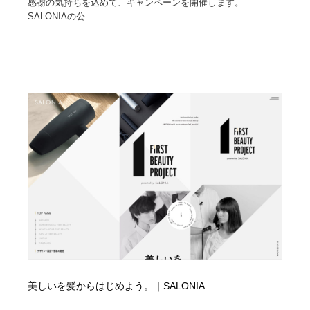
感謝の気持ちを込めて、キャンペーンを開催します。
映画・アニメ・DVD・動画配信・放送・TV・ラジオ
音楽・アーティスト・楽器・舞台・演劇・ミュージカ
152
SALONIAの公...
ル・ダンス
音楽・アーティスト・楽器・舞台・演劇・ミュージカ
芸能人・俳優・女優・タレント・モデル・芸能事務所
42
ル・ダンス
芸能人・俳優・女優・タレント・モデル・芸能事務所
キャンペーン・イベント・ワークショップ・コンペティ
77
ション
キャンペーン・イベント・ワークショップ・コンペティ
マッチングサービス
22
ション
マッチングサービス
アート・芸術・美術館・美術展・博物館・ギャラリー
383
アート・芸術・美術館・美術展・博物館・ギャラリー
鉛筆画・木炭画・デッサン・クロッキー
15
鉛筆画・木炭画・デッサン・クロッキー
グラフィティ・Graffiti・ストリートアート
4
グラフィティ・Graffiti・ストリートアート
GWD スタッフお気に入り
201
美しいを髪からはじめよう。｜SALONIA
GWD スタッフお気に入り
Drawing Software / お絵かきソフト・アプリ・ブラシ
11