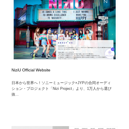
イラストレーター
コンテンツ・メディア制作会社
9
コンテンツ・メディア制作会社
フォント・フリーフォント / 書体
238
フォント・フリーフォント / 書体
レタリング・カリグラフィ・サイン・看板
31
レタリング・カリグラフィ・サイン・看板
編集・ライティング・コピーライター
19
編集・ライティング・コピーライター
スタイリスト・ヘア＆メークアップ・プロップ・セット
18
デザイン
NiziU Official Website
日本から世界へ！ソニーミュージック×JYPの合同オーディ
スタイリスト・ヘア＆メークアップ・プロップ・セット
映像・クリエイター・プロダクション
164
ション・プロジェクト「Nizi Project」より、1万人から選び
デザイン
抜...
映像・クリエイター・プロダクション
撮影スタジオ・撮影用小物・背景ボード・リース・レン
20
タル
撮影スタジオ・撮影用小物・背景ボード・リース・レン
コーダー・エンジニア・デベロッパー
136
タル