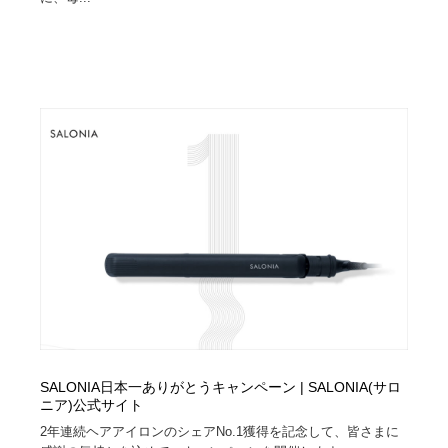
求人・採用・転職・就職・人材紹介
健康・医療・福祉・病院・歯医者・製薬・薬品
200
健康・医療・福祉・病院・歯医者・製薬・薬品
金融・銀行・投資・保険・M&A・商社
78
金融・銀行・投資・保険・M&A・商社
起業・事業支援・ボランティア・NPO
8
起業・事業支援・ボランティア・NPO
教育・スクール・保育・幼稚園・小中高・大学・専門学
173
校
教育・スクール・保育・幼稚園・小中高・大学・専門学
システム開発・IT・決済・アプリ・ソフトウェア
99
校
システム開発・IT・決済・アプリ・ソフトウェア
テクノロジー・AI・人工知能・スマートホーム・オンラ
74
イン
テクノロジー・AI・人工知能・スマートホーム・オンラ
日本伝統：着物・織物・舞踊・歌舞伎・茶道・華道・書
17
イン
道
SALONIA日本一ありがとうキャンペーン | SALONIA(サロ
日本伝統：着物・織物・舞踊・歌舞伎・茶道・華道・書
映画・アニメ・DVD・動画配信・放送・TV・ラジオ
65
ニア)公式サイト
道
2年連続ヘアアイロンのシェアNo.1獲得を記念して、皆さまに