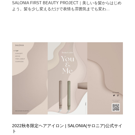
SALONIA FIRST BEAUTY PROJECT｜美しいを髪からはじめ
よう。髪を少し変えるだけで表情も雰囲気までも変わ...
Drawing Software / お絵かきソフト・アプリ・ブラシ
ニュース・マガジン・メディア・SNS・YouTube
346
ニュース・マガジン・メディア・SNS・YouTube
2022秋冬限定ヘアアイロン | SALONIA(サロニア)公式サイ
ト