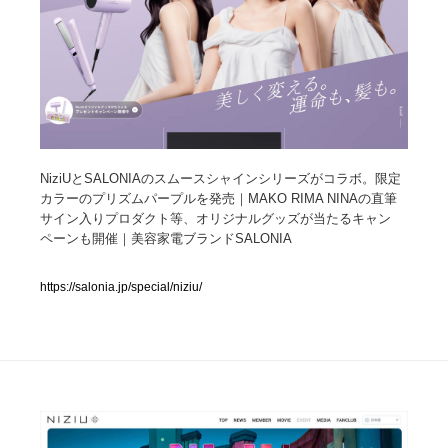
人気ランキング TOP100
業界別 登録Webサイト一覧
Web制作会社・プロダクション・デジタル
579
NiziUとSALONIAのスムースシャインシリーズがコラボ。限定
Web制作会社・プロダクション・デジタル
フォトグラファー・カメラマン・写真
257
カラーのプリズムパープルを発売｜MAKO RIMA NINAの直筆
サイン入りプロダクト等、オリジナルグッズが当たるキャン
フォトグラファー・カメラマン・写真
広告・マーケティング・PR・企画・プロデュース
182
ペーンも開催｜美容家電ブランドSALONIA
広告・マーケティング・PR・企画・プロデュース
ブランディング・コンサルティング
151
https://salonia.jp/special/niziu/
ブランディング・コンサルティング
グラフィックデザイン・デザイン事務所
485
グラフィックデザイン・デザイン事務所
印刷・製本・包装・グッズ
43
印刷・製本・包装・グッズ
イラストレーター
160