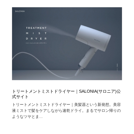
オフィス・シェアオフィス・コワーキング・シェアス
商業施設・商業ビル
33
ペース
商業施設・商業ビル
携帯電話・通信・サービス
15
携帯電話・通信・サービス
ファッション・洋服
511
ファッション・洋服
コスメ・化粧品・石鹸・シャンプー・ヘアケア・香水
220
コスメ・化粧品・石鹸・シャンプー・ヘアケア・香水
農業・林業・漁業・畜産・鉱業・燃料
54
農業・林業・漁業・畜産・鉱業・燃料
食品・飲料・酒・菓子
444
食品・飲料・酒・菓子
飲食・レストラン・カフェ
181
トリートメントミストドライヤー｜SALONIA(サロニア)公
式サイト
トリートメントミストドライヤー｜美髪器という新発想。美容
飲食・レストラン・カフェ
植物・花・ガーデニング・造園
42
液ミストで髪をケアしながら速乾ドライ。まるでサロン帰りの
ようなツヤとま...
植物・花・ガーデニング・造園
陶芸・窯・ガラス・木工・手工芸
34