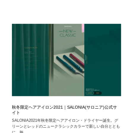
ホテル・旅館・温泉・銭湯・サウナ
旅行・観光・電車・航空会社
55
旅行・観光・電車・航空会社
アウトドア・キャンプ・登山
40
アウトドア・キャンプ・登山
スポーツ・スポーツ用品・トレーニング・ダイエット
71
スポーツ・スポーツ用品・トレーニング・ダイエット
ペット・トリミング
20
ペット・トリミング
ウェディング・結婚
38
ウェディング・結婚
育児・ベイビー・玩具・絵本
27
育児・ベイビー・玩具・絵本
宗教・神社仏閣・禅・寺・神社
33
宗教・神社仏閣・禅・寺・神社
法律・監査・税理士・弁護士・司法書士・行政
29
秋冬限定ヘアアイロン2021｜SALONIA(サロニア)公式サ
イト
SALONIA2021年秋冬限定ヘアアイロン・ドライヤー誕生。グ
法律・監査・税理士・弁護士・司法書士・行政
求人・採用・転職・就職・人材紹介
379
リーンとレッドのニュークラシックカラーで新しい自分ととも
に、毎...