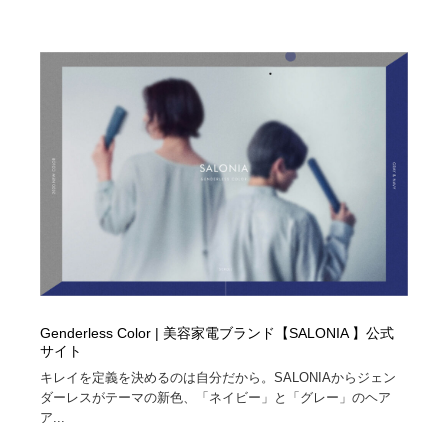
陶芸・窯・ガラス・木工・手工芸
材料：糸・布・紙・プラスチック・石・木材
38
材料：糸・布・紙・プラスチック・石・木材
工業・加工・技術・機械・電気
59
工業・加工・技術・機械・電気
宇宙
9
宇宙
日本の歴史・資料・伝統・将棋・囲碁
4
日本の歴史・資料・伝統・将棋・囲碁
動物園・水族館・公園・テーマパーク・アミューズメン
23
ト
動物園・水族館・公園・テーマパーク・アミューズメン
書籍・本屋・出版・作家・小説家・脚本家
58
ト
書籍・本屋・出版・作家・小説家・脚本家
ヘアサロン・美容院・理髪店・エステ
60
Genderless Color | 美容家電ブランド【SALONIA 】公式
サイト
ヘアサロン・美容院・理髪店・エステ
自動車・船・飛行機・交通・自転車
71
キレイを定義を決めるのは自分だから。SALONIAからジェン
ダーレスがテーマの新色、「ネイビー」と「グレー」のヘア
自動車・船・飛行機・交通・自転車
ホテル・旅館・温泉・銭湯・サウナ
149
ア...