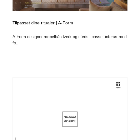
Tilpasset dine ritualer | A-Form
A-Form designer møbelhåndverk og stedstilpasset interiør med
fo...