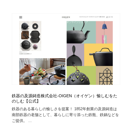
求人・採用・転職・就職・人材紹介
健康・医療・福祉・病院・歯医者・製薬・薬品
200
健康・医療・福祉・病院・歯医者・製薬・薬品
金融・銀行・投資・保険・M&A・商社
78
金融・銀行・投資・保険・M&A・商社
起業・事業支援・ボランティア・NPO
8
起業・事業支援・ボランティア・NPO
教育・スクール・保育・幼稚園・小中高・大学・専門学
173
校
教育・スクール・保育・幼稚園・小中高・大学・専門学
システム開発・IT・決済・アプリ・ソフトウェア
99
校
システム開発・IT・決済・アプリ・ソフトウェア
テクノロジー・AI・人工知能・スマートホーム・オンラ
74
イン
鉄器の及源鋳造株式会社-OIGEN（オイゲン）愉しむをた
テクノロジー・AI・人工知能・スマートホーム・オンラ
日本伝統：着物・織物・舞踊・歌舞伎・茶道・華道・書
のしむ【公式】
17
イン
道
鉄器のある暮らしの愉しさを提案！ 1852年創業の及源鋳造は
南部鉄器の老舗として、暮らしに寄り添った鉄瓶、鉄鍋などを
日本伝統：着物・織物・舞踊・歌舞伎・茶道・華道・書
映画・アニメ・DVD・動画配信・放送・TV・ラジオ
65
ご提供。 ...
道