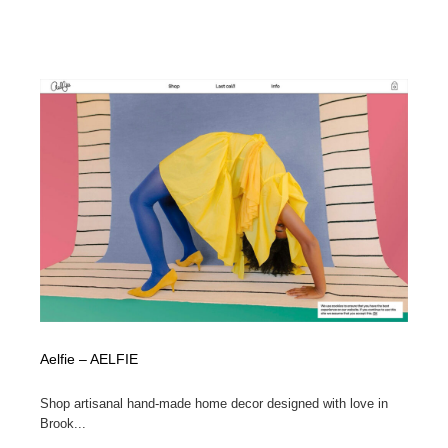
Drawing Software / お絵かきソフト・アプリ・ブラシ
ニュース・マガジン・メディア・SNS・YouTube
346
ニュース・マガジン・メディア・SNS・YouTube
Aelfie – AELFIE
Shop artisanal hand-made home decor designed with love in
Brook...