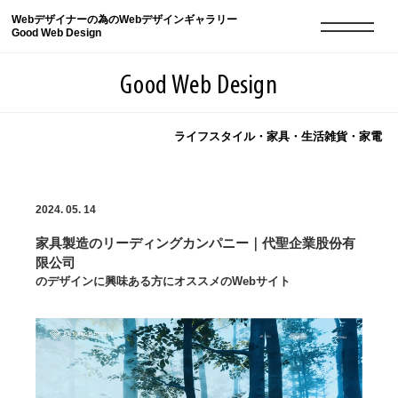
Webデザイナーの為のWebデザインギャラリー
Good Web Design
Good Web Design
ライフスタイル・家具・生活雑貨・家電
2026年08月08日の登録サイト数は8550件です
2024. 05. 14
登録Webサイト全一覧
8550
家具製造のリーディングカンパニー｜代聖企業股份有
登録Webサイト全一覧!
現役Webデザイナーによるコラム
15
限公司
のデザインに興味ある方にオススメのWebサイト
現役Webデザイナーによるコラム
ニュース
12
ニュース
ABOUT
ABOUT
人気ランキング TOP100