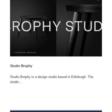
イラストレーター
コンテンツ・メディア制作会社
9
コンテンツ・メディア制作会社
フォント・フリーフォント / 書体
238
フォント・フリーフォント / 書体
レタリング・カリグラフィ・サイン・看板
31
レタリング・カリグラフィ・サイン・看板
編集・ライティング・コピーライター
19
編集・ライティング・コピーライター
スタイリスト・ヘア＆メークアップ・プロップ・セット
18
デザイン
Studio Brophy
スタイリスト・ヘア＆メークアップ・プロップ・セット
映像・クリエイター・プロダクション
164
デザイン
Studio Brophy is a design studio based in Edinburgh. The
studio...
映像・クリエイター・プロダクション
撮影スタジオ・撮影用小物・背景ボード・リース・レン
20
タル
撮影スタジオ・撮影用小物・背景ボード・リース・レン
コーダー・エンジニア・デベロッパー
136
タル