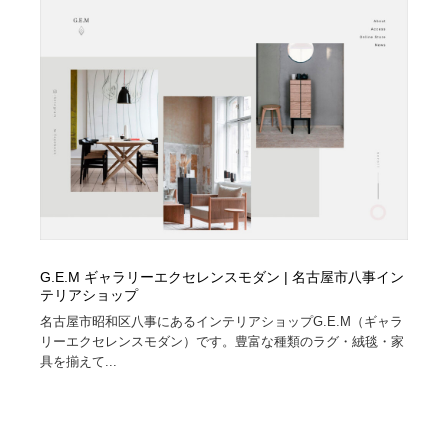
縫製・革製品・靴・鞄
55
縫製・革製品・靴・鞄
時計・腕時計
28
時計・腕時計
カメラ・レンズ
18
カメラ・レンズ
ジュエリー・装飾品
54
ジュエリー・装飾品
おもちゃ・ホビー・ゲーム
35
おもちゃ・ホビー・ゲーム
アニメーション・キャラクターデザイン
23
G.E.M ギャラリーエクセレンスモダン | 名古屋市八事イン
アニメーション・キャラクターデザイン
建築・空間・工務店・内装・店舗・環境デザイン
276
テリアショップ
名古屋市昭和区八事にあるインテリアショップG.E.M（ギャラ
リーエクセレンスモダン）です。豊富な種類のラグ・絨毯・家
建築・空間・工務店・内装・店舗・環境デザイン
建設・住宅・不動産・倉庫
197
具を揃えて...
建設・住宅・不動産・倉庫
オフィス・シェアオフィス・コワーキング・シェアス
46
ペース