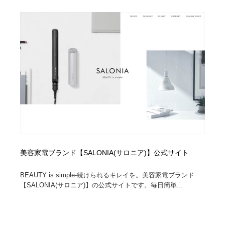
オフィス・シェアオフィス・コワーキング・シェアス
商業施設・商業ビル
33
ペース
商業施設・商業ビル
携帯電話・通信・サービス
15
携帯電話・通信・サービス
ファッション・洋服
511
ファッション・洋服
コスメ・化粧品・石鹸・シャンプー・ヘアケア・香水
220
コスメ・化粧品・石鹸・シャンプー・ヘアケア・香水
農業・林業・漁業・畜産・鉱業・燃料
54
農業・林業・漁業・畜産・鉱業・燃料
食品・飲料・酒・菓子
444
美容家電ブランド【SALONIA(サロニア)】公式サイト
食品・飲料・酒・菓子
飲食・レストラン・カフェ
182
BEAUTY is simple-続けられるキレイを。美容家電ブランド
飲食・レストラン・カフェ
植物・花・ガーデニング・造園
42
【SALONIA(サロニア)】の公式サイトです。毎日簡単...
植物・花・ガーデニング・造園
陶芸・窯・ガラス・木工・手工芸
34