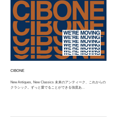
コーダー・エンジニア・デベロッパー
Javascript・WordPress・CSS・SEO・コーディング
97
Javascript・WordPress・CSS・SEO・コーディング
レンタルサーバー・クラウドサービス・ドメイン
10
レンタルサーバー・クラウドサービス・ドメイン
ネット通販・EC・オークション・フリマ
15
ネット通販・EC・オークション・フリマ
フリー素材・写真・モックアップ
41
フリー素材・写真・モックアップ
3D・CG・モーションデザイン
20
3D・CG・モーションデザイン
眼鏡・コンタクトレンズ・サングラス
30
CIBONE
眼鏡・コンタクトレンズ・サングラス
プロダクト・インテリア
139
New Antiques, New Classics 未来のアンティーク、これからの
クラシック。ずっと愛でることができる強度あ...
プロダクト・インテリア
ライフスタイル・家具・生活雑貨・家電
320
ライフスタイル・家具・生活雑貨・家電
ネオンサイン・ネオン菅・オリジナル
7
ネオンサイン・ネオン菅・オリジナル