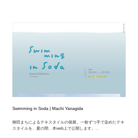
映画・アニメ・DVD・動画配信・放送・TV・ラジオ
音楽・アーティスト・楽器・舞台・演劇・ミュージカ
152
ル・ダンス
音楽・アーティスト・楽器・舞台・演劇・ミュージカ
芸能人・俳優・女優・タレント・モデル・芸能事務所
42
ル・ダンス
芸能人・俳優・女優・タレント・モデル・芸能事務所
キャンペーン・イベント・ワークショップ・コンペティ
77
ション
キャンペーン・イベント・ワークショップ・コンペティ
マッチングサービス
22
ション
マッチングサービス
アート・芸術・美術館・美術展・博物館・ギャラリー
383
アート・芸術・美術館・美術展・博物館・ギャラリー
鉛筆画・木炭画・デッサン・クロッキー
15
鉛筆画・木炭画・デッサン・クロッキー
グラフィティ・Graffiti・ストリートアート
4
Swimming in Soda | Machi Yanagida
グラフィティ・Graffiti・ストリートアート
GWD スタッフお気に入り
201
柳田まちによるテキスタイルの個展。一枚ずつ手で染めたテキ
スタイルを、夏の間、本web上で公開します。...
GWD スタッフお気に入り
Drawing Software / お絵かきソフト・アプリ・ブラシ
11