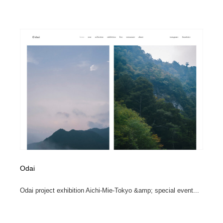
ホテル・旅館・温泉・銭湯・サウナ
旅行・観光・電車・航空会社
55
旅行・観光・電車・航空会社
アウトドア・キャンプ・登山
40
アウトドア・キャンプ・登山
スポーツ・スポーツ用品・トレーニング・ダイエット
71
スポーツ・スポーツ用品・トレーニング・ダイエット
ペット・トリミング
20
ペット・トリミング
ウェディング・結婚
38
ウェディング・結婚
育児・ベイビー・玩具・絵本
27
育児・ベイビー・玩具・絵本
宗教・神社仏閣・禅・寺・神社
33
Odai
宗教・神社仏閣・禅・寺・神社
法律・監査・税理士・弁護士・司法書士・行政
29
Odai project exhibition Aichi-Mie-Tokyo &amp; special event...
法律・監査・税理士・弁護士・司法書士・行政
求人・採用・転職・就職・人材紹介
379