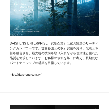
人気ランキング TOP100
業界別 登録Webサイト一覧
Web制作会社・プロダクション・デジタル
579
DAISHENG ENTERPRISE（代聖企業）は家具製造のリーディ
Web制作会社・プロダクション・デジタル
フォトグラファー・カメラマン・写真
257
ングカンパニーです。世界各国との取引実績を誇り、伝統と革
新を融合させ、最先端の技術を取り入れながら信頼性と優れた
フォトグラファー・カメラマン・写真
広告・マーケティング・PR・企画・プロデュース
182
品質を追求しています。お客様の信頼を第一に考え、長期的な
パートナーシップの構築を目指しています。
広告・マーケティング・PR・企画・プロデュース
ブランディング・コンサルティング
151
https://daisheng.com.tw/
ブランディング・コンサルティング
グラフィックデザイン・デザイン事務所
485
グラフィックデザイン・デザイン事務所
印刷・製本・包装・グッズ
43
印刷・製本・包装・グッズ
イラストレーター
160