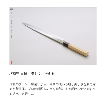
陶芸・窯・ガラス・木工・手工芸
材料：糸・布・紙・プラスチック・石・木材
38
材料：糸・布・紙・プラスチック・石・木材
工業・加工・技術・機械・電気
59
工業・加工・技術・機械・電気
宇宙
9
宇宙
日本の歴史・資料・伝統・将棋・囲碁
4
日本の歴史・資料・伝統・将棋・囲碁
動物園・水族館・公園・テーマパーク・アミューズメン
23
ト
動物園・水族館・公園・テーマパーク・アミューズメン
書籍・本屋・出版・作家・小説家・脚本家
58
ト
堺菊守 重陽— 美しく、冴える —
書籍・本屋・出版・作家・小説家・脚本家
ヘアサロン・美容院・理髪店・エステ
60
信頼のブランド堺菊守から、最高の使い心地と美しさを兼ね備
ヘアサロン・美容院・理髪店・エステ
自動車・船・飛行機・交通・自転車
71
えた新提案。プロの料理人の声を細部にまで反映し使いやすさ
を追求、火造り...
自動車・船・飛行機・交通・自転車
ホテル・旅館・温泉・銭湯・サウナ
149