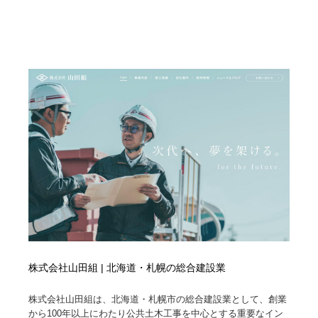
Drawing Software / お絵かきソフト・アプリ・ブラシ
ニュース・マガジン・メディア・SNS・YouTube
346
ニュース・マガジン・メディア・SNS・YouTube
株式会社山田組 | 北海道・札幌の総合建設業
株式会社山田組は、北海道・札幌市の総合建設業として、創業
から100年以上にわたり公共土木工事を中心とする重要なイン