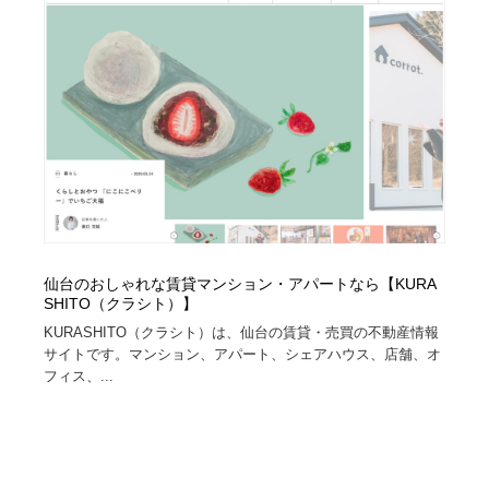
陶芸・窯・ガラス・木工・手工芸
材料：糸・布・紙・プラスチック・石・木材
38
材料：糸・布・紙・プラスチック・石・木材
工業・加工・技術・機械・電気
59
工業・加工・技術・機械・電気
宇宙
9
宇宙
日本の歴史・資料・伝統・将棋・囲碁
4
日本の歴史・資料・伝統・将棋・囲碁
動物園・水族館・公園・テーマパーク・アミューズメン
23
ト
仙台のおしゃれな賃貸マンション・アパートなら【KURA
動物園・水族館・公園・テーマパーク・アミューズメン
書籍・本屋・出版・作家・小説家・脚本家
58
SHITO（クラシト）】
ト
KURASHITO（クラシト）は、仙台の賃貸・売買の不動産情報
書籍・本屋・出版・作家・小説家・脚本家
ヘアサロン・美容院・理髪店・エステ
60
サイトです。マンション、アパート、シェアハウス、店舗、オ
フィス、...
ヘアサロン・美容院・理髪店・エステ
自動車・船・飛行機・交通・自転車
71
自動車・船・飛行機・交通・自転車
ホテル・旅館・温泉・銭湯・サウナ
149