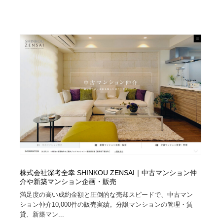
映画・アニメ・DVD・動画配信・放送・TV・ラジオ
音楽・アーティスト・楽器・舞台・演劇・ミュージカ
152
ル・ダンス
音楽・アーティスト・楽器・舞台・演劇・ミュージカ
芸能人・俳優・女優・タレント・モデル・芸能事務所
42
ル・ダンス
芸能人・俳優・女優・タレント・モデル・芸能事務所
キャンペーン・イベント・ワークショップ・コンペティ
77
ション
キャンペーン・イベント・ワークショップ・コンペティ
マッチングサービス
22
ション
マッチングサービス
アート・芸術・美術館・美術展・博物館・ギャラリー
383
アート・芸術・美術館・美術展・博物館・ギャラリー
鉛筆画・木炭画・デッサン・クロッキー
15
鉛筆画・木炭画・デッサン・クロッキー
グラフィティ・Graffiti・ストリートアート
4
株式会社深考全幸 SHINKOU ZENSAI｜中古マンション仲
介や新築マンション企画・販売
グラフィティ・Graffiti・ストリートアート
GWD スタッフお気に入り
201
満足度の高い成約金額と圧倒的な売却スピードで、中古マン
ション仲介10,000件の販売実績。分譲マンションの管理・賃
GWD スタッフお気に入り
貸、新築マン...
Drawing Software / お絵かきソフト・アプリ・ブラシ
11