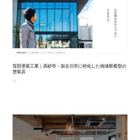
コーダー・エンジニア・デベロッパー
Javascript・WordPress・CSS・SEO・コーディング
97
Javascript・WordPress・CSS・SEO・コーディング
レンタルサーバー・クラウドサービス・ドメイン
10
レンタルサーバー・クラウドサービス・ドメイン
ネット通販・EC・オークション・フリマ
15
ネット通販・EC・オークション・フリマ
フリー素材・写真・モックアップ
41
フリー素材・写真・モックアップ
3D・CG・モーションデザイン
21
窪田塗装工業｜高砂市・加古川市に特化した地域密着型の
塗装店
3D・CG・モーションデザイン
眼鏡・コンタクトレンズ・サングラス
30
...
眼鏡・コンタクトレンズ・サングラス
プロダクト・インテリア
139
プロダクト・インテリア
ライフスタイル・家具・生活雑貨・家電
321
ライフスタイル・家具・生活雑貨・家電
ネオンサイン・ネオン菅・オリジナル
7
ネオンサイン・ネオン菅・オリジナル