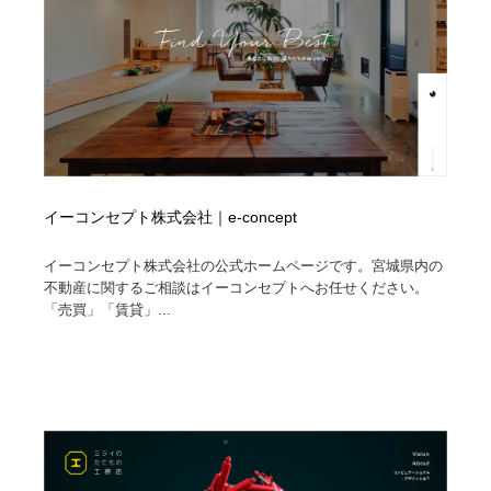
縫製・革製品・靴・鞄
55
縫製・革製品・靴・鞄
時計・腕時計
28
時計・腕時計
カメラ・レンズ
18
カメラ・レンズ
ジュエリー・装飾品
54
ジュエリー・装飾品
おもちゃ・ホビー・ゲーム
35
イーコンセプト株式会社｜e-concept
イーコンセプト株式会社の公式ホームページです。宮城県内の
おもちゃ・ホビー・ゲーム
アニメーション・キャラクターデザイン
23
不動産に関するご相談はイーコンセプトへお任せください。
「売買」「賃貸」...
アニメーション・キャラクターデザイン
建築・空間・工務店・内装・店舗・環境デザイン
276
建築・空間・工務店・内装・店舗・環境デザイン
建設・住宅・不動産・倉庫
197
建設・住宅・不動産・倉庫
オフィス・シェアオフィス・コワーキング・シェアス
46
ペース