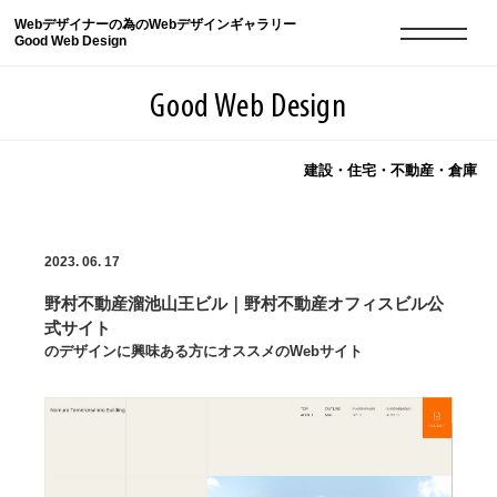
Webデザイナーの為のWebデザインギャラリー
Good Web Design
Good Web Design
建設・住宅・不動産・倉庫
2026年08月10日の登録サイト数は8552件です
2023. 06. 17
登録Webサイト全一覧
8552
野村不動産溜池山王ビル｜野村不動産オフィスビル公
登録Webサイト全一覧!
現役Webデザイナーによるコラム
15
式サイト
のデザインに興味ある方にオススメのWebサイト
現役Webデザイナーによるコラム
ニュース
12
ニュース
ABOUT
ABOUT
人気ランキング TOP100