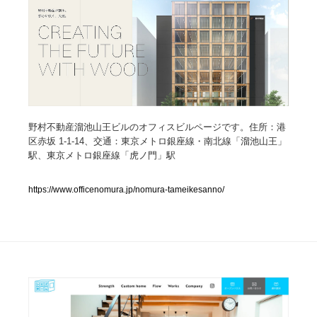
人気ランキング TOP100
業界別 登録Webサイト一覧
Web制作会社・プロダクション・デジタル
579
野村不動産溜池山王ビルのオフィスビルページです。住所：港
Web制作会社・プロダクション・デジタル
フォトグラファー・カメラマン・写真
257
区赤坂 1-1-14、交通：東京メトロ銀座線・南北線「溜池山王」
駅、東京メトロ銀座線「虎ノ門」駅
フォトグラファー・カメラマン・写真
広告・マーケティング・PR・企画・プロデュース
182
https://www.officenomura.jp/nomura-tameikesanno/
広告・マーケティング・PR・企画・プロデュース
ブランディング・コンサルティング
151
ブランディング・コンサルティング
グラフィックデザイン・デザイン事務所
485
グラフィックデザイン・デザイン事務所
印刷・製本・包装・グッズ
43
印刷・製本・包装・グッズ
イラストレーター
160