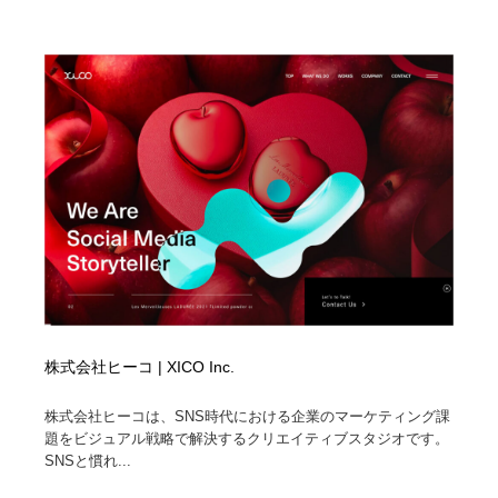
映画・アニメ・DVD・動画配信・放送・TV・ラジオ
音楽・アーティスト・楽器・舞台・演劇・ミュージカ
152
ル・ダンス
音楽・アーティスト・楽器・舞台・演劇・ミュージカ
芸能人・俳優・女優・タレント・モデル・芸能事務所
42
ル・ダンス
芸能人・俳優・女優・タレント・モデル・芸能事務所
キャンペーン・イベント・ワークショップ・コンペティ
77
ション
キャンペーン・イベント・ワークショップ・コンペティ
マッチングサービス
22
ション
マッチングサービス
アート・芸術・美術館・美術展・博物館・ギャラリー
383
アート・芸術・美術館・美術展・博物館・ギャラリー
鉛筆画・木炭画・デッサン・クロッキー
15
株式会社ヒーコ | XICO Inc.
鉛筆画・木炭画・デッサン・クロッキー
グラフィティ・Graffiti・ストリートアート
4
株式会社ヒーコは、SNS時代における企業のマーケティング課
グラフィティ・Graffiti・ストリートアート
GWD スタッフお気に入り
201
題をビジュアル戦略で解決するクリエイティブスタジオです。
SNSと慣れ...
GWD スタッフお気に入り
Drawing Software / お絵かきソフト・アプリ・ブラシ
11