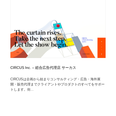
オフィス・シェアオフィス・コワーキング・シェアス
商業施設・商業ビル
33
ペース
商業施設・商業ビル
携帯電話・通信・サービス
15
携帯電話・通信・サービス
ファッション・洋服
511
ファッション・洋服
コスメ・化粧品・石鹸・シャンプー・ヘアケア・香水
220
コスメ・化粧品・石鹸・シャンプー・ヘアケア・香水
農業・林業・漁業・畜産・鉱業・燃料
54
農業・林業・漁業・畜産・鉱業・燃料
食品・飲料・酒・菓子
444
CIRCUS Inc. – 総合広告代理店 サーカス
食品・飲料・酒・菓子
CIRCUSは企画から始まりコンサルティング・広告・海外展
飲食・レストラン・カフェ
182
開・販売代理までクライアントやプロダクトのすべてをサポー
トします。街...
飲食・レストラン・カフェ
植物・花・ガーデニング・造園
42
植物・花・ガーデニング・造園
陶芸・窯・ガラス・木工・手工芸
34