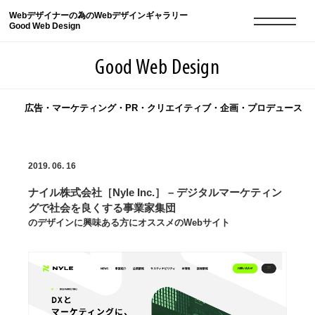
Webデザイナーの為のWebデザインギャラリー
Good Web Design
Good Web Design
広告・マーケティング・PR・クリエイティブ・企画・プロデュース
2026年08月09日の登録サイト数は8551件です
2019. 06. 16
登録Webサイト全一覧
8551
ナイル株式会社［Nyle Inc.］ – デジタルマーケティン
登録Webサイト全一覧!
現役Webデザイナーによるコラム
15
グで社会を良くする事業家集団
のデザインに興味ある方にオススメのWebサイト
現役Webデザイナーによるコラム
ニュース
12
ニュース
ABOUT
ABOUT
人気ランキング TOP100