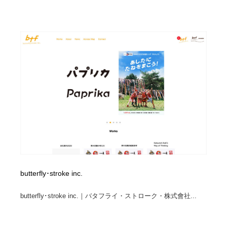
求人・採用・転職・就職・人材紹介
健康・医療・福祉・病院・歯医者・製薬・薬品
200
健康・医療・福祉・病院・歯医者・製薬・薬品
金融・銀行・投資・保険・M&A・商社
78
金融・銀行・投資・保険・M&A・商社
起業・事業支援・ボランティア・NPO
8
起業・事業支援・ボランティア・NPO
教育・スクール・保育・幼稚園・小中高・大学・専門学
173
校
教育・スクール・保育・幼稚園・小中高・大学・専門学
システム開発・IT・決済・アプリ・ソフトウェア
99
校
システム開発・IT・決済・アプリ・ソフトウェア
テクノロジー・AI・人工知能・スマートホーム・オンラ
74
イン
テクノロジー・AI・人工知能・スマートホーム・オンラ
日本伝統：着物・織物・舞踊・歌舞伎・茶道・華道・書
butterfly･stroke inc.
17
イン
道
butterfly･stroke inc.｜バタフライ・ストローク・株式會社...
日本伝統：着物・織物・舞踊・歌舞伎・茶道・華道・書
映画・アニメ・DVD・動画配信・放送・TV・ラジオ
65
道