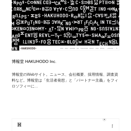
コーダー・エンジニア・デベロッパー
Javascript・WordPress・CSS・SEO・コーディング
97
Javascript・WordPress・CSS・SEO・コーディング
レンタルサーバー・クラウドサービス・ドメイン
10
レンタルサーバー・クラウドサービス・ドメイン
ネット通販・EC・オークション・フリマ
15
ネット通販・EC・オークション・フリマ
フリー素材・写真・モックアップ
41
フリー素材・写真・モックアップ
3D・CG・モーションデザイン
21
博報堂 HAKUHODO Inc.
3D・CG・モーションデザイン
眼鏡・コンタクトレンズ・サングラス
30
博報堂のWebサイト。ニュース、会社概要、採用情報、調査資
料など。博報堂は「生活者発想」と「パートナー主義」をフィ
ロソフィーに...
眼鏡・コンタクトレンズ・サングラス
プロダクト・インテリア
139
プロダクト・インテリア
ライフスタイル・家具・生活雑貨・家電
320
ライフスタイル・家具・生活雑貨・家電
ネオンサイン・ネオン菅・オリジナル
7
ネオンサイン・ネオン菅・オリジナル