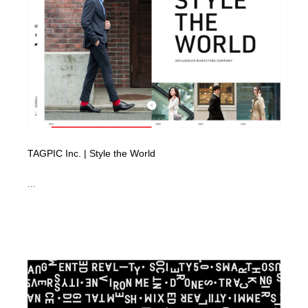
イラストレーター
コンテンツ・メディア制作会社
9
コンテンツ・メディア制作会社
フォント・フリーフォント / 書体
238
フォント・フリーフォント / 書体
レタリング・カリグラフィ・サイン・看板
31
レタリング・カリグラフィ・サイン・看板
編集・ライティング・コピーライター
19
編集・ライティング・コピーライター
スタイリスト・ヘア＆メークアップ・プロップ・セット
TAGPIC Inc. | Style the World
18
デザイン
...
スタイリスト・ヘア＆メークアップ・プロップ・セット
映像・クリエイター・プロダクション
164
デザイン
映像・クリエイター・プロダクション
撮影スタジオ・撮影用小物・背景ボード・リース・レン
20
タル
撮影スタジオ・撮影用小物・背景ボード・リース・レン
コーダー・エンジニア・デベロッパー
136
タル