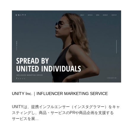
ホテル・旅館・温泉・銭湯・サウナ
旅行・観光・電車・航空会社
55
旅行・観光・電車・航空会社
アウトドア・キャンプ・登山
40
アウトドア・キャンプ・登山
スポーツ・スポーツ用品・トレーニング・ダイエット
71
スポーツ・スポーツ用品・トレーニング・ダイエット
ペット・トリミング
20
ペット・トリミング
ウェディング・結婚
38
ウェディング・結婚
育児・ベイビー・玩具・絵本
27
育児・ベイビー・玩具・絵本
宗教・神社仏閣・禅・寺・神社
33
UNITY Inc.｜INFLUENCER MARKETING SERVICE
宗教・神社仏閣・禅・寺・神社
法律・監査・税理士・弁護士・司法書士・行政
29
UNITYは、提携インフルエンサー（インスタグラマー）をキャ
スティングし、商品・サービスのPRや商品企画を支援する
サービスを展...
法律・監査・税理士・弁護士・司法書士・行政
求人・採用・転職・就職・人材紹介
379