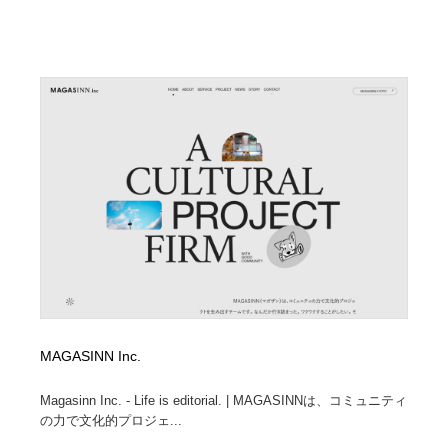
Drawing Software / お絵かきソフト・アプリ・ブラシ
ニュース・マガジン・メディア・SNS・YouTube
346
ニュース・マガジン・メディア・SNS・YouTube
MAGASINN Inc.
Magasinn Inc. - Life is editorial. | MAGASINNは、コミュニティ
の力で文化的プロジェ...