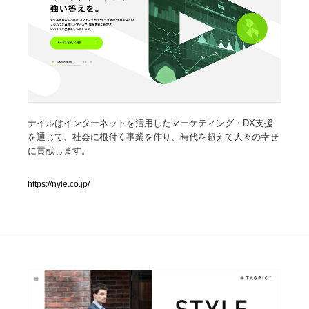
人気ランキング TOP100
業界別 登録Webサイト一覧
Web制作会社・プロダクション・デジタル
579
ナイルはインターネットを活用したマーケティング・DX支援
Web制作会社・プロダクション・デジタル
フォトグラファー・カメラマン・写真
257
を通じて、社会に根付く事業を作り、時代を超えて人々の幸せ
に貢献します。
フォトグラファー・カメラマン・写真
広告・マーケティング・PR・企画・プロデュース
182
https://nyle.co.jp/
広告・マーケティング・PR・企画・プロデュース
ブランディング・コンサルティング
151
ブランディング・コンサルティング
グラフィックデザイン・デザイン事務所
485
グラフィックデザイン・デザイン事務所
印刷・製本・包装・グッズ
43
印刷・製本・包装・グッズ
イラストレーター
160