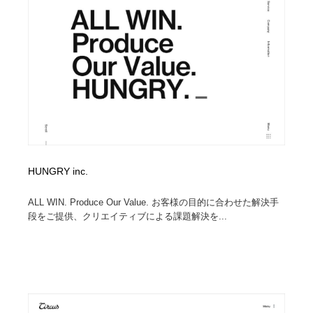
縫製・革製品・靴・鞄
55
縫製・革製品・靴・鞄
時計・腕時計
28
時計・腕時計
カメラ・レンズ
18
カメラ・レンズ
ジュエリー・装飾品
54
ジュエリー・装飾品
おもちゃ・ホビー・ゲーム
35
おもちゃ・ホビー・ゲーム
アニメーション・キャラクターデザイン
23
HUNGRY inc.
ALL WIN. Produce Our Value. お客様の目的に合わせた解決手
アニメーション・キャラクターデザイン
建築・空間・工務店・内装・店舗・環境デザイン
276
段をご提供、クリエイティブによる課題解決を...
建築・空間・工務店・内装・店舗・環境デザイン
建設・住宅・不動産・倉庫
197
建設・住宅・不動産・倉庫
オフィス・シェアオフィス・コワーキング・シェアス
46
ペース