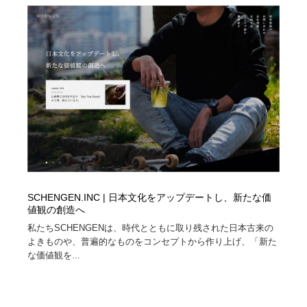
陶芸・窯・ガラス・木工・手工芸
材料：糸・布・紙・プラスチック・石・木材
38
材料：糸・布・紙・プラスチック・石・木材
工業・加工・技術・機械・電気
59
工業・加工・技術・機械・電気
宇宙
9
宇宙
日本の歴史・資料・伝統・将棋・囲碁
4
日本の歴史・資料・伝統・将棋・囲碁
動物園・水族館・公園・テーマパーク・アミューズメン
23
ト
動物園・水族館・公園・テーマパーク・アミューズメン
書籍・本屋・出版・作家・小説家・脚本家
58
ト
SCHENGEN.INC | 日本文化をアップデートし、新たな価
値観の創造へ
書籍・本屋・出版・作家・小説家・脚本家
ヘアサロン・美容院・理髪店・エステ
60
私たちSCHENGENは、時代とともに取り残された日本古来の
よきものや、普遍的なものをコンセプトから作り上げ、「新た
ヘアサロン・美容院・理髪店・エステ
自動車・船・飛行機・交通・自転車
71
な価値観を...
自動車・船・飛行機・交通・自転車
ホテル・旅館・温泉・銭湯・サウナ
149