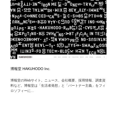
オフィス・シェアオフィス・コワーキング・シェアス
商業施設・商業ビル
33
ペース
商業施設・商業ビル
携帯電話・通信・サービス
15
携帯電話・通信・サービス
ファッション・洋服
511
ファッション・洋服
コスメ・化粧品・石鹸・シャンプー・ヘアケア・香水
220
コスメ・化粧品・石鹸・シャンプー・ヘアケア・香水
農業・林業・漁業・畜産・鉱業・燃料
54
農業・林業・漁業・畜産・鉱業・燃料
食品・飲料・酒・菓子
444
博報堂 HAKUHODO Inc.
食品・飲料・酒・菓子
飲食・レストラン・カフェ
181
博報堂のWebサイト。ニュース、会社概要、採用情報、調査資
料など。博報堂は「生活者発想」と「パートナー主義」をフィ
ロソフィーに...
飲食・レストラン・カフェ
植物・花・ガーデニング・造園
42
植物・花・ガーデニング・造園
陶芸・窯・ガラス・木工・手工芸
34