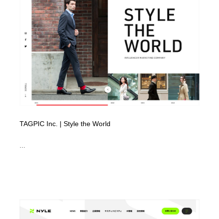
コーダー・エンジニア・デベロッパー
Javascript・WordPress・CSS・SEO・コーディング
97
Javascript・WordPress・CSS・SEO・コーディング
レンタルサーバー・クラウドサービス・ドメイン
10
レンタルサーバー・クラウドサービス・ドメイン
ネット通販・EC・オークション・フリマ
15
ネット通販・EC・オークション・フリマ
フリー素材・写真・モックアップ
41
フリー素材・写真・モックアップ
3D・CG・モーションデザイン
20
3D・CG・モーションデザイン
眼鏡・コンタクトレンズ・サングラス
30
TAGPIC Inc. | Style the World
...
眼鏡・コンタクトレンズ・サングラス
プロダクト・インテリア
139
プロダクト・インテリア
ライフスタイル・家具・生活雑貨・家電
320
ライフスタイル・家具・生活雑貨・家電
ネオンサイン・ネオン菅・オリジナル
7
ネオンサイン・ネオン菅・オリジナル