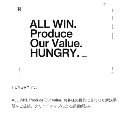
陶芸・窯・ガラス・木工・手工芸
材料：糸・布・紙・プラスチック・石・木材
38
材料：糸・布・紙・プラスチック・石・木材
工業・加工・技術・機械・電気
59
工業・加工・技術・機械・電気
宇宙
9
宇宙
日本の歴史・資料・伝統・将棋・囲碁
4
日本の歴史・資料・伝統・将棋・囲碁
動物園・水族館・公園・テーマパーク・アミューズメン
23
ト
動物園・水族館・公園・テーマパーク・アミューズメン
書籍・本屋・出版・作家・小説家・脚本家
58
ト
HUNGRY inc.
書籍・本屋・出版・作家・小説家・脚本家
ヘアサロン・美容院・理髪店・エステ
60
ALL WIN. Produce Our Value. お客様の目的に合わせた解決手
段をご提供、クリエイティブによる課題解決を...
ヘアサロン・美容院・理髪店・エステ
自動車・船・飛行機・交通・自転車
71
自動車・船・飛行機・交通・自転車
ホテル・旅館・温泉・銭湯・サウナ
149