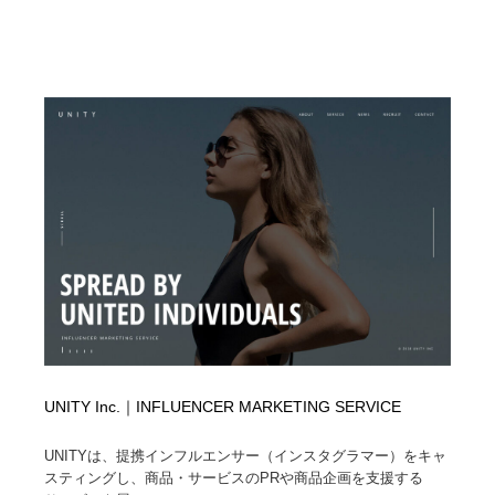
映画・アニメ・DVD・動画配信・放送・TV・ラジオ
音楽・アーティスト・楽器・舞台・演劇・ミュージカ
152
ル・ダンス
音楽・アーティスト・楽器・舞台・演劇・ミュージカ
芸能人・俳優・女優・タレント・モデル・芸能事務所
42
ル・ダンス
芸能人・俳優・女優・タレント・モデル・芸能事務所
キャンペーン・イベント・ワークショップ・コンペティ
77
ション
キャンペーン・イベント・ワークショップ・コンペティ
マッチングサービス
22
ション
マッチングサービス
アート・芸術・美術館・美術展・博物館・ギャラリー
383
アート・芸術・美術館・美術展・博物館・ギャラリー
鉛筆画・木炭画・デッサン・クロッキー
15
鉛筆画・木炭画・デッサン・クロッキー
グラフィティ・Graffiti・ストリートアート
4
UNITY Inc.｜INFLUENCER MARKETING SERVICE
グラフィティ・Graffiti・ストリートアート
GWD スタッフお気に入り
201
UNITYは、提携インフルエンサー（インスタグラマー）をキャ
スティングし、商品・サービスのPRや商品企画を支援する
GWD スタッフお気に入り
Drawing Software / お絵かきソフト・アプリ・ブラシ
11