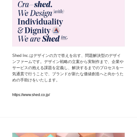
人気ランキング TOP100
業界別 登録Webサイト一覧
Web制作会社・プロダクション・デジタル
579
Web制作会社・プロダクション・デジタル
Shed Inc.はデザインの力で答えを出す、問題解決型のデザイ
フォトグラファー・カメラマン・写真
257
ンファームです。デザイン戦略の立案から実制作まで、企業や
サービスの抱える課題を定義し、解決するまでのプロセスを一
フォトグラファー・カメラマン・写真
広告・マーケティング・PR・企画・プロデュース
182
気通貫で行うことで、ブランドが新たな価値創造へと向かうた
めの手助けをいたします。
広告・マーケティング・PR・企画・プロデュース
ブランディング・コンサルティング
151
https://www.shed.co.jp/
ブランディング・コンサルティング
グラフィックデザイン・デザイン事務所
485
グラフィックデザイン・デザイン事務所
印刷・製本・包装・グッズ
43
印刷・製本・包装・グッズ
イラストレーター
160