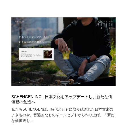
求人・採用・転職・就職・人材紹介
健康・医療・福祉・病院・歯医者・製薬・薬品
200
健康・医療・福祉・病院・歯医者・製薬・薬品
金融・銀行・投資・保険・M&A・商社
78
金融・銀行・投資・保険・M&A・商社
起業・事業支援・ボランティア・NPO
8
起業・事業支援・ボランティア・NPO
教育・スクール・保育・幼稚園・小中高・大学・専門学
173
校
教育・スクール・保育・幼稚園・小中高・大学・専門学
システム開発・IT・決済・アプリ・ソフトウェア
99
校
システム開発・IT・決済・アプリ・ソフトウェア
テクノロジー・AI・人工知能・スマートホーム・オンラ
74
イン
テクノロジー・AI・人工知能・スマートホーム・オンラ
日本伝統：着物・織物・舞踊・歌舞伎・茶道・華道・書
SCHENGEN.INC | 日本文化をアップデートし、新たな価
17
イン
道
値観の創造へ
私たちSCHENGENは、時代とともに取り残された日本古来の
日本伝統：着物・織物・舞踊・歌舞伎・茶道・華道・書
よきものや、普遍的なものをコンセプトから作り上げ、「新た
映画・アニメ・DVD・動画配信・放送・TV・ラジオ
65
道
な価値観を...