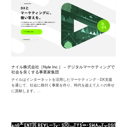
縫製・革製品・靴・鞄
55
縫製・革製品・靴・鞄
時計・腕時計
28
時計・腕時計
カメラ・レンズ
18
カメラ・レンズ
ジュエリー・装飾品
54
ジュエリー・装飾品
おもちゃ・ホビー・ゲーム
35
ナイル株式会社［Nyle Inc.］ – デジタルマーケティングで
おもちゃ・ホビー・ゲーム
アニメーション・キャラクターデザイン
23
社会を良くする事業家集団
ナイルはインターネットを活用したマーケティング・DX支援
アニメーション・キャラクターデザイン
建築・空間・工務店・内装・店舗・環境デザイン
276
を通じて、社会に根付く事業を作り、時代を超えて人々の幸せ
に貢献します。...
建築・空間・工務店・内装・店舗・環境デザイン
建設・住宅・不動産・倉庫
197
建設・住宅・不動産・倉庫
オフィス・シェアオフィス・コワーキング・シェアス
46
ペース