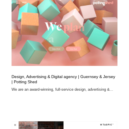
イラストレーター
コンテンツ・メディア制作会社
9
コンテンツ・メディア制作会社
フォント・フリーフォント / 書体
238
フォント・フリーフォント / 書体
レタリング・カリグラフィ・サイン・看板
31
レタリング・カリグラフィ・サイン・看板
編集・ライティング・コピーライター
19
編集・ライティング・コピーライター
スタイリスト・ヘア＆メークアップ・プロップ・セット
18
デザイン
Design, Advertising & Digital agency | Guernsey & Jersey
| Potting Shed
スタイリスト・ヘア＆メークアップ・プロップ・セット
映像・クリエイター・プロダクション
164
デザイン
We are an award-winning, full-service design, advertising &...
映像・クリエイター・プロダクション
撮影スタジオ・撮影用小物・背景ボード・リース・レン
20
タル
撮影スタジオ・撮影用小物・背景ボード・リース・レン
コーダー・エンジニア・デベロッパー
136
タル