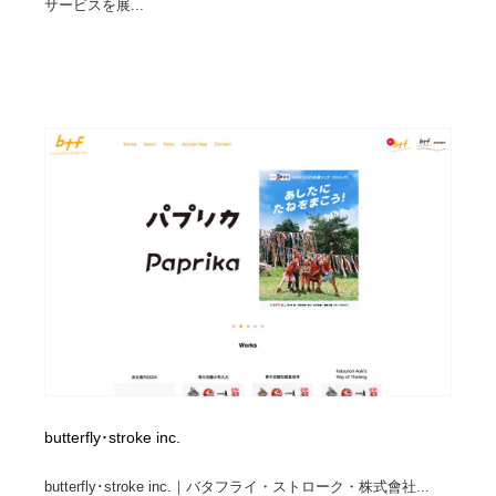
サービスを展...
Drawing Software / お絵かきソフト・アプリ・ブラシ
ニュース・マガジン・メディア・SNS・YouTube
346
ニュース・マガジン・メディア・SNS・YouTube
butterfly･stroke inc.
butterfly･stroke inc.｜バタフライ・ストローク・株式會社...