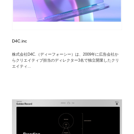
D4C.inc
株式会社D4C.（ディーフォーシー）は、2009年に広告会社か
らクリエイティブ担当のディレクター3名で独立開業したクリ
エイティ...