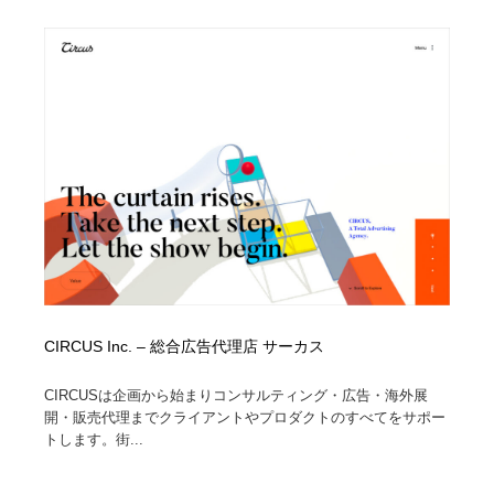
ホテル・旅館・温泉・銭湯・サウナ
旅行・観光・電車・航空会社
55
旅行・観光・電車・航空会社
アウトドア・キャンプ・登山
40
アウトドア・キャンプ・登山
スポーツ・スポーツ用品・トレーニング・ダイエット
71
スポーツ・スポーツ用品・トレーニング・ダイエット
ペット・トリミング
20
ペット・トリミング
ウェディング・結婚
38
ウェディング・結婚
育児・ベイビー・玩具・絵本
27
育児・ベイビー・玩具・絵本
宗教・神社仏閣・禅・寺・神社
33
CIRCUS Inc. – 総合広告代理店 サーカス
宗教・神社仏閣・禅・寺・神社
CIRCUSは企画から始まりコンサルティング・広告・海外展
法律・監査・税理士・弁護士・司法書士・行政
29
開・販売代理までクライアントやプロダクトのすべてをサポー
トします。街...
法律・監査・税理士・弁護士・司法書士・行政
求人・採用・転職・就職・人材紹介
379