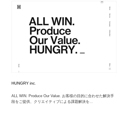
オフィス・シェアオフィス・コワーキング・シェアス
商業施設・商業ビル
33
ペース
商業施設・商業ビル
携帯電話・通信・サービス
15
携帯電話・通信・サービス
ファッション・洋服
511
ファッション・洋服
コスメ・化粧品・石鹸・シャンプー・ヘアケア・香水
220
コスメ・化粧品・石鹸・シャンプー・ヘアケア・香水
農業・林業・漁業・畜産・鉱業・燃料
54
農業・林業・漁業・畜産・鉱業・燃料
食品・飲料・酒・菓子
444
HUNGRY inc.
食品・飲料・酒・菓子
飲食・レストラン・カフェ
182
ALL WIN. Produce Our Value. お客様の目的に合わせた解決手
飲食・レストラン・カフェ
植物・花・ガーデニング・造園
42
段をご提供、クリエイティブによる課題解決を...
植物・花・ガーデニング・造園
陶芸・窯・ガラス・木工・手工芸
34