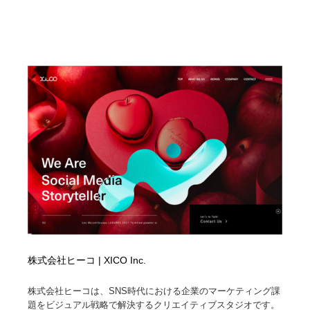
Drawing Software / お絵かきソフト・アプリ・ブラシ
ニュース・マガジン・メディア・SNS・YouTube
346
ニュース・マガジン・メディア・SNS・YouTube
株式会社ヒーコ | XICO Inc.
株式会社ヒーコは、SNS時代における企業のマーケティング課
題をビジュアル戦略で解決するクリエイティブスタジオです。