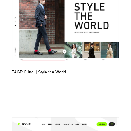
イラストレーター
コンテンツ・メディア制作会社
9
コンテンツ・メディア制作会社
フォント・フリーフォント / 書体
238
フォント・フリーフォント / 書体
レタリング・カリグラフィ・サイン・看板
31
レタリング・カリグラフィ・サイン・看板
編集・ライティング・コピーライター
19
編集・ライティング・コピーライター
スタイリスト・ヘア＆メークアップ・プロップ・セット
18
デザイン
TAGPIC Inc. | Style the World
スタイリスト・ヘア＆メークアップ・プロップ・セット
...
映像・クリエイター・プロダクション
164
デザイン
映像・クリエイター・プロダクション
撮影スタジオ・撮影用小物・背景ボード・リース・レン
20
タル
撮影スタジオ・撮影用小物・背景ボード・リース・レン
コーダー・エンジニア・デベロッパー
136
タル