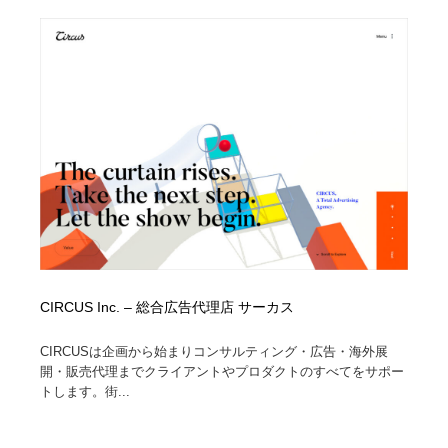
陶芸・窯・ガラス・木工・手工芸
材料：糸・布・紙・プラスチック・石・木材
38
材料：糸・布・紙・プラスチック・石・木材
工業・加工・技術・機械・電気
59
工業・加工・技術・機械・電気
宇宙
9
宇宙
日本の歴史・資料・伝統・将棋・囲碁
4
日本の歴史・資料・伝統・将棋・囲碁
動物園・水族館・公園・テーマパーク・アミューズメン
23
ト
動物園・水族館・公園・テーマパーク・アミューズメン
書籍・本屋・出版・作家・小説家・脚本家
58
ト
CIRCUS Inc. – 総合広告代理店 サーカス
書籍・本屋・出版・作家・小説家・脚本家
ヘアサロン・美容院・理髪店・エステ
60
CIRCUSは企画から始まりコンサルティング・広告・海外展
ヘアサロン・美容院・理髪店・エステ
自動車・船・飛行機・交通・自転車
71
開・販売代理までクライアントやプロダクトのすべてをサポー
トします。街...
自動車・船・飛行機・交通・自転車
ホテル・旅館・温泉・銭湯・サウナ
149