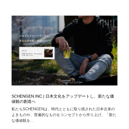
ホテル・旅館・温泉・銭湯・サウナ
旅行・観光・電車・航空会社
55
旅行・観光・電車・航空会社
アウトドア・キャンプ・登山
40
アウトドア・キャンプ・登山
スポーツ・スポーツ用品・トレーニング・ダイエット
71
スポーツ・スポーツ用品・トレーニング・ダイエット
ペット・トリミング
20
ペット・トリミング
ウェディング・結婚
38
ウェディング・結婚
育児・ベイビー・玩具・絵本
27
育児・ベイビー・玩具・絵本
宗教・神社仏閣・禅・寺・神社
33
SCHENGEN.INC | 日本文化をアップデートし、新たな価
値観の創造へ
宗教・神社仏閣・禅・寺・神社
法律・監査・税理士・弁護士・司法書士・行政
29
私たちSCHENGENは、時代とともに取り残された日本古来の
よきものや、普遍的なものをコンセプトから作り上げ、「新た
法律・監査・税理士・弁護士・司法書士・行政
求人・採用・転職・就職・人材紹介
379
な価値観を...