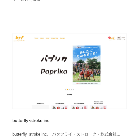
映画・アニメ・DVD・動画配信・放送・TV・ラジオ
音楽・アーティスト・楽器・舞台・演劇・ミュージカ
152
ル・ダンス
音楽・アーティスト・楽器・舞台・演劇・ミュージカ
芸能人・俳優・女優・タレント・モデル・芸能事務所
42
ル・ダンス
芸能人・俳優・女優・タレント・モデル・芸能事務所
キャンペーン・イベント・ワークショップ・コンペティ
77
ション
キャンペーン・イベント・ワークショップ・コンペティ
マッチングサービス
22
ション
マッチングサービス
アート・芸術・美術館・美術展・博物館・ギャラリー
383
アート・芸術・美術館・美術展・博物館・ギャラリー
鉛筆画・木炭画・デッサン・クロッキー
15
鉛筆画・木炭画・デッサン・クロッキー
グラフィティ・Graffiti・ストリートアート
4
グラフィティ・Graffiti・ストリートアート
GWD スタッフお気に入り
201
butterfly･stroke inc.
butterfly･stroke inc.｜バタフライ・ストローク・株式會社...
GWD スタッフお気に入り
Drawing Software / お絵かきソフト・アプリ・ブラシ
11