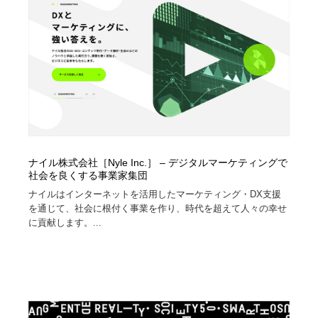
コーダー・エンジニア・デベロッパー
Javascript・WordPress・CSS・SEO・コーディング
97
Javascript・WordPress・CSS・SEO・コーディング
レンタルサーバー・クラウドサービス・ドメイン
10
レンタルサーバー・クラウドサービス・ドメイン
ネット通販・EC・オークション・フリマ
15
ネット通販・EC・オークション・フリマ
フリー素材・写真・モックアップ
41
フリー素材・写真・モックアップ
3D・CG・モーションデザイン
21
ナイル株式会社［Nyle Inc.］ – デジタルマーケティングで
社会を良くする事業家集団
3D・CG・モーションデザイン
眼鏡・コンタクトレンズ・サングラス
30
ナイルはインターネットを活用したマーケティング・DX支援
を通じて、社会に根付く事業を作り、時代を超えて人々の幸せ
眼鏡・コンタクトレンズ・サングラス
プロダクト・インテリア
139
に貢献します。...
プロダクト・インテリア
ライフスタイル・家具・生活雑貨・家電
320
ライフスタイル・家具・生活雑貨・家電
ネオンサイン・ネオン菅・オリジナル
7
ネオンサイン・ネオン菅・オリジナル