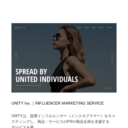
求人・採用・転職・就職・人材紹介
健康・医療・福祉・病院・歯医者・製薬・薬品
200
健康・医療・福祉・病院・歯医者・製薬・薬品
金融・銀行・投資・保険・M&A・商社
78
金融・銀行・投資・保険・M&A・商社
起業・事業支援・ボランティア・NPO
8
起業・事業支援・ボランティア・NPO
教育・スクール・保育・幼稚園・小中高・大学・専門学
173
校
教育・スクール・保育・幼稚園・小中高・大学・専門学
システム開発・IT・決済・アプリ・ソフトウェア
99
校
システム開発・IT・決済・アプリ・ソフトウェア
テクノロジー・AI・人工知能・スマートホーム・オンラ
74
イン
テクノロジー・AI・人工知能・スマートホーム・オンラ
日本伝統：着物・織物・舞踊・歌舞伎・茶道・華道・書
17
イン
道
UNITY Inc.｜INFLUENCER MARKETING SERVICE
日本伝統：着物・織物・舞踊・歌舞伎・茶道・華道・書
UNITYは、提携インフルエンサー（インスタグラマー）をキャ
映画・アニメ・DVD・動画配信・放送・TV・ラジオ
65
道
スティングし、商品・サービスのPRや商品企画を支援する
サービスを展...