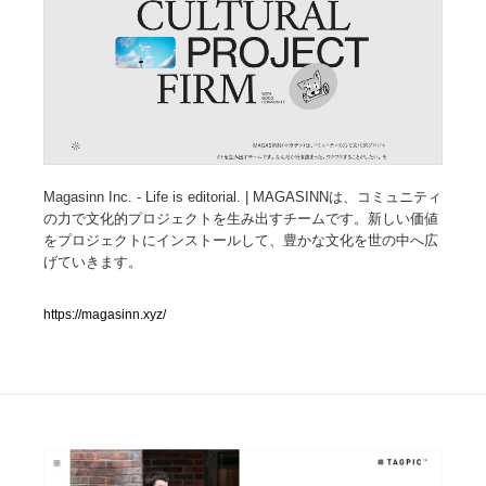
人気ランキング TOP100
業界別 登録Webサイト一覧
Web制作会社・プロダクション・デジタル
579
Web制作会社・プロダクション・デジタル
Magasinn Inc. - Life is editorial. | MAGASINNは、コミュニティ
フォトグラファー・カメラマン・写真
257
の力で文化的プロジェクトを生み出すチームです。新しい価値
をプロジェクトにインストールして、豊かな文化を世の中へ広
フォトグラファー・カメラマン・写真
広告・マーケティング・PR・企画・プロデュース
182
げていきます。
広告・マーケティング・PR・企画・プロデュース
ブランディング・コンサルティング
151
https://magasinn.xyz/
ブランディング・コンサルティング
グラフィックデザイン・デザイン事務所
485
グラフィックデザイン・デザイン事務所
印刷・製本・包装・グッズ
43
印刷・製本・包装・グッズ
イラストレーター
160