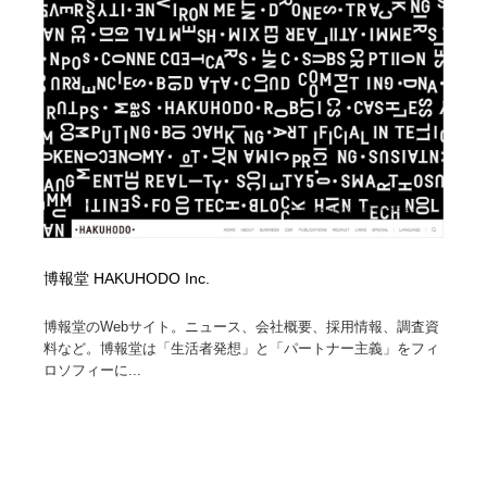
縫製・革製品・靴・鞄
55
縫製・革製品・靴・鞄
時計・腕時計
28
時計・腕時計
カメラ・レンズ
18
カメラ・レンズ
ジュエリー・装飾品
54
ジュエリー・装飾品
おもちゃ・ホビー・ゲーム
35
おもちゃ・ホビー・ゲーム
アニメーション・キャラクターデザイン
23
博報堂 HAKUHODO Inc.
アニメーション・キャラクターデザイン
建築・空間・工務店・内装・店舗・環境デザイン
276
博報堂のWebサイト。ニュース、会社概要、採用情報、調査資
料など。博報堂は「生活者発想」と「パートナー主義」をフィ
ロソフィーに...
建築・空間・工務店・内装・店舗・環境デザイン
建設・住宅・不動産・倉庫
197
建設・住宅・不動産・倉庫
オフィス・シェアオフィス・コワーキング・シェアス
46
ペース