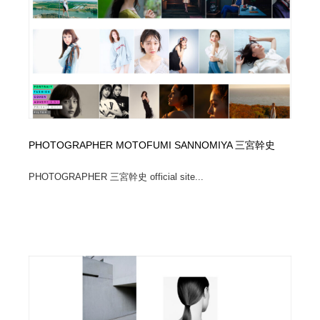
イラストレーター
コンテンツ・メディア制作会社
9
コンテンツ・メディア制作会社
フォント・フリーフォント / 書体
238
フォント・フリーフォント / 書体
レタリング・カリグラフィ・サイン・看板
31
レタリング・カリグラフィ・サイン・看板
編集・ライティング・コピーライター
19
PHOTOGRAPHER MOTOFUMI SANNOMIYA 三宮幹史
編集・ライティング・コピーライター
スタイリスト・ヘア＆メークアップ・プロップ・セット
18
デザイン
PHOTOGRAPHER 三宮幹史 official site...
スタイリスト・ヘア＆メークアップ・プロップ・セット
映像・クリエイター・プロダクション
164
デザイン
映像・クリエイター・プロダクション
撮影スタジオ・撮影用小物・背景ボード・リース・レン
20
タル
撮影スタジオ・撮影用小物・背景ボード・リース・レン
コーダー・エンジニア・デベロッパー
136
タル