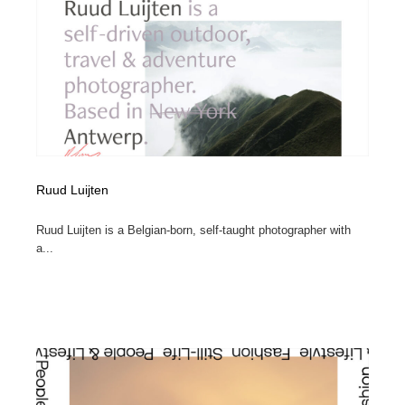
映画・アニメ・DVD・動画配信・放送・TV・ラジオ
音楽・アーティスト・楽器・舞台・演劇・ミュージカ
152
ル・ダンス
音楽・アーティスト・楽器・舞台・演劇・ミュージカ
芸能人・俳優・女優・タレント・モデル・芸能事務所
42
ル・ダンス
芸能人・俳優・女優・タレント・モデル・芸能事務所
キャンペーン・イベント・ワークショップ・コンペティ
77
ション
キャンペーン・イベント・ワークショップ・コンペティ
マッチングサービス
22
ション
Ruud Luijten
マッチングサービス
アート・芸術・美術館・美術展・博物館・ギャラリー
383
Ruud Luijten is a Belgian-born, self-taught photographer with
a...
アート・芸術・美術館・美術展・博物館・ギャラリー
鉛筆画・木炭画・デッサン・クロッキー
15
鉛筆画・木炭画・デッサン・クロッキー
グラフィティ・Graffiti・ストリートアート
4
グラフィティ・Graffiti・ストリートアート
GWD スタッフお気に入り
201
GWD スタッフお気に入り
Drawing Software / お絵かきソフト・アプリ・ブラシ
11