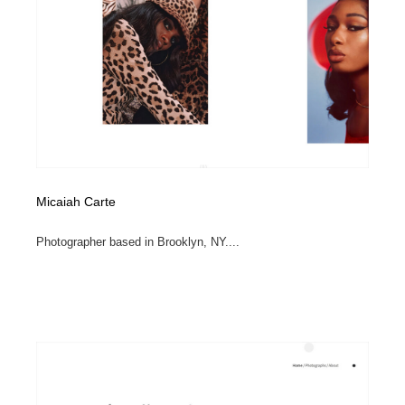
求人・採用・転職・就職・人材紹介
健康・医療・福祉・病院・歯医者・製薬・薬品
200
健康・医療・福祉・病院・歯医者・製薬・薬品
金融・銀行・投資・保険・M&A・商社
78
金融・銀行・投資・保険・M&A・商社
起業・事業支援・ボランティア・NPO
8
起業・事業支援・ボランティア・NPO
教育・スクール・保育・幼稚園・小中高・大学・専門学
173
校
教育・スクール・保育・幼稚園・小中高・大学・専門学
システム開発・IT・決済・アプリ・ソフトウェア
99
Micaiah Carte
校
Photographer based in Brooklyn, NY....
システム開発・IT・決済・アプリ・ソフトウェア
テクノロジー・AI・人工知能・スマートホーム・オンラ
74
イン
テクノロジー・AI・人工知能・スマートホーム・オンラ
日本伝統：着物・織物・舞踊・歌舞伎・茶道・華道・書
17
イン
道
日本伝統：着物・織物・舞踊・歌舞伎・茶道・華道・書
映画・アニメ・DVD・動画配信・放送・TV・ラジオ
65
道