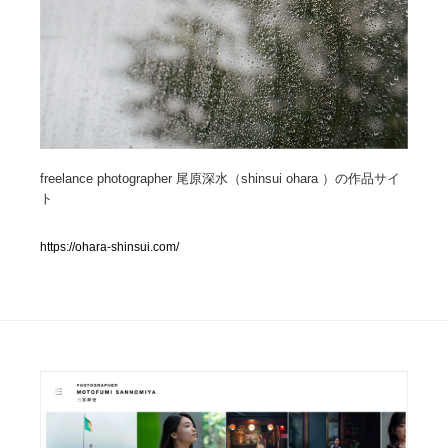
人気ランキング TOP100
業界別 登録Webサイト一覧
Web制作会社・プロダクション・デジタル
579
freelance photographer 尾原深水（shinsui ohara ）の作品サイ
Web制作会社・プロダクション・デジタル
フォトグラファー・カメラマン・写真
257
ト
フォトグラファー・カメラマン・写真
広告・マーケティング・PR・企画・プロデュース
182
https://ohara-shinsui.com/
広告・マーケティング・PR・企画・プロデュース
ブランディング・コンサルティング
151
ブランディング・コンサルティング
グラフィックデザイン・デザイン事務所
485
グラフィックデザイン・デザイン事務所
印刷・製本・包装・グッズ
43
印刷・製本・包装・グッズ
イラストレーター
160