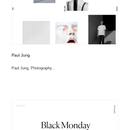
コーダー・エンジニア・デベロッパー
Javascript・WordPress・CSS・SEO・コーディング
97
Javascript・WordPress・CSS・SEO・コーディング
レンタルサーバー・クラウドサービス・ドメイン
10
レンタルサーバー・クラウドサービス・ドメイン
ネット通販・EC・オークション・フリマ
15
ネット通販・EC・オークション・フリマ
フリー素材・写真・モックアップ
41
Paul Jung
フリー素材・写真・モックアップ
3D・CG・モーションデザイン
20
Paul Jung, Photography...
3D・CG・モーションデザイン
眼鏡・コンタクトレンズ・サングラス
30
眼鏡・コンタクトレンズ・サングラス
プロダクト・インテリア
139
プロダクト・インテリア
ライフスタイル・家具・生活雑貨・家電
320
ライフスタイル・家具・生活雑貨・家電
ネオンサイン・ネオン菅・オリジナル
7
ネオンサイン・ネオン菅・オリジナル