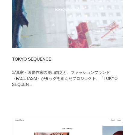
ホテル・旅館・温泉・銭湯・サウナ
旅行・観光・電車・航空会社
55
旅行・観光・電車・航空会社
アウトドア・キャンプ・登山
40
アウトドア・キャンプ・登山
スポーツ・スポーツ用品・トレーニング・ダイエット
71
スポーツ・スポーツ用品・トレーニング・ダイエット
ペット・トリミング
20
TOKYO SEQUENCE
ペット・トリミング
ウェディング・結婚
38
写真家・映像作家の奥山由之と、ファッションブランド
ウェディング・結婚
〈FACETASM〉がタッグを組んだプロジェクト、「TOKYO
育児・ベイビー・玩具・絵本
27
SEQUEN...
育児・ベイビー・玩具・絵本
宗教・神社仏閣・禅・寺・神社
33
宗教・神社仏閣・禅・寺・神社
法律・監査・税理士・弁護士・司法書士・行政
29
法律・監査・税理士・弁護士・司法書士・行政
求人・採用・転職・就職・人材紹介
379