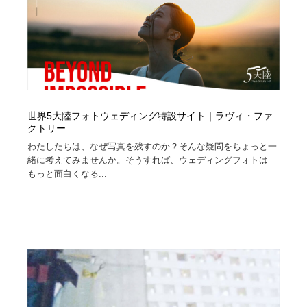
陶芸・窯・ガラス・木工・手工芸
材料：糸・布・紙・プラスチック・石・木材
38
材料：糸・布・紙・プラスチック・石・木材
工業・加工・技術・機械・電気
59
工業・加工・技術・機械・電気
宇宙
9
宇宙
日本の歴史・資料・伝統・将棋・囲碁
4
世界5大陸フォトウェディング特設サイト｜ラヴィ・ファ
クトリー
日本の歴史・資料・伝統・将棋・囲碁
動物園・水族館・公園・テーマパーク・アミューズメン
23
わたしたちは、なぜ写真を残すのか？そんな疑問をちょっと一
ト
緒に考えてみませんか。そうすれば、ウェディングフォトは
もっと面白くなる...
動物園・水族館・公園・テーマパーク・アミューズメン
書籍・本屋・出版・作家・小説家・脚本家
58
ト
書籍・本屋・出版・作家・小説家・脚本家
ヘアサロン・美容院・理髪店・エステ
60
ヘアサロン・美容院・理髪店・エステ
自動車・船・飛行機・交通・自転車
71
自動車・船・飛行機・交通・自転車
ホテル・旅館・温泉・銭湯・サウナ
149