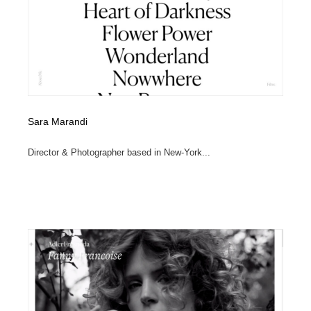
縫製・革製品・靴・鞄
55
縫製・革製品・靴・鞄
時計・腕時計
28
時計・腕時計
カメラ・レンズ
18
カメラ・レンズ
ジュエリー・装飾品
54
Sara Marandi
ジュエリー・装飾品
おもちゃ・ホビー・ゲーム
35
Director & Photographer based in New-York...
おもちゃ・ホビー・ゲーム
アニメーション・キャラクターデザイン
23
アニメーション・キャラクターデザイン
建築・空間・工務店・内装・店舗・環境デザイン
276
建築・空間・工務店・内装・店舗・環境デザイン
建設・住宅・不動産・倉庫
197
建設・住宅・不動産・倉庫
オフィス・シェアオフィス・コワーキング・シェアス
46
ペース