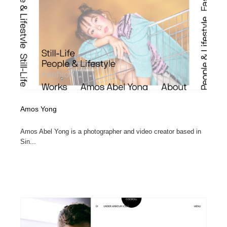
Drawing Software / お絵かきソフト・アプリ・ブラシ
ニュース・マガジン・メディア・SNS・YouTube
346
ニュース・マガジン・メディア・SNS・YouTube
Amos Yong
Amos Abel Yong is a photographer and video creator based in
Sin...