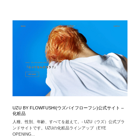
オフィス・シェアオフィス・コワーキング・シェアス
商業施設・商業ビル
33
ペース
商業施設・商業ビル
携帯電話・通信・サービス
15
携帯電話・通信・サービス
ファッション・洋服
511
ファッション・洋服
コスメ・化粧品・石鹸・シャンプー・ヘアケア・香水
220
コスメ・化粧品・石鹸・シャンプー・ヘアケア・香水
農業・林業・漁業・畜産・鉱業・燃料
54
農業・林業・漁業・畜産・鉱業・燃料
食品・飲料・酒・菓子
444
食品・飲料・酒・菓子
飲食・レストラン・カフェ
182
UZU BY FLOWFUSHI(ウズバイフローフシ)公式サイト –
飲食・レストラン・カフェ
植物・花・ガーデニング・造園
42
化粧品
人種、性別、年齢、すべてを超えて。- UZU（ウズ）公式ブラ
植物・花・ガーデニング・造園
陶芸・窯・ガラス・木工・手工芸
34
ンドサイトです。UZUの化粧品ラインアップ（EYE
OPENING...