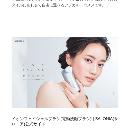
求人・採用・転職・就職・人材紹介
健康・医療・福祉・病院・歯医者・製薬・薬品
200
タイルにあわせて自由に選べるアラカルトコスメです。...
健康・医療・福祉・病院・歯医者・製薬・薬品
金融・銀行・投資・保険・M&A・商社
78
金融・銀行・投資・保険・M&A・商社
起業・事業支援・ボランティア・NPO
8
起業・事業支援・ボランティア・NPO
教育・スクール・保育・幼稚園・小中高・大学・専門学
173
校
教育・スクール・保育・幼稚園・小中高・大学・専門学
システム開発・IT・決済・アプリ・ソフトウェア
99
校
システム開発・IT・決済・アプリ・ソフトウェア
テクノロジー・AI・人工知能・スマートホーム・オンラ
74
イン
テクノロジー・AI・人工知能・スマートホーム・オンラ
日本伝統：着物・織物・舞踊・歌舞伎・茶道・華道・書
17
イン
道
日本伝統：着物・織物・舞踊・歌舞伎・茶道・華道・書
映画・アニメ・DVD・動画配信・放送・TV・ラジオ
65
イオンフェイシャルブラシ(電動洗顔ブラシ) | SALONIA(サ
道
ロニア)公式サイト