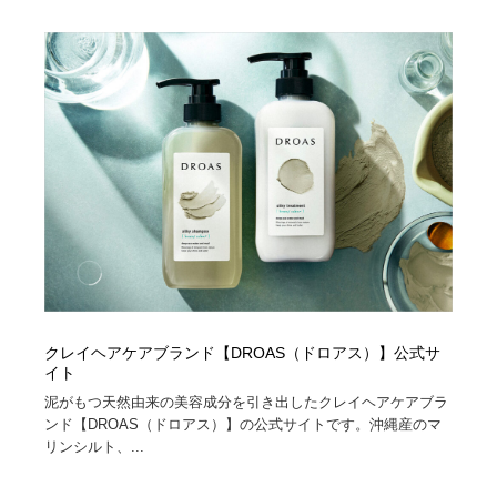
縫製・革製品・靴・鞄
55
縫製・革製品・靴・鞄
時計・腕時計
28
時計・腕時計
カメラ・レンズ
18
カメラ・レンズ
ジュエリー・装飾品
54
ジュエリー・装飾品
おもちゃ・ホビー・ゲーム
35
おもちゃ・ホビー・ゲーム
アニメーション・キャラクターデザイン
23
アニメーション・キャラクターデザイン
建築・空間・工務店・内装・店舗・環境デザイン
276
クレイヘアケアブランド【DROAS（ドロアス）】公式サ
イト
建築・空間・工務店・内装・店舗・環境デザイン
建設・住宅・不動産・倉庫
197
泥がもつ天然由来の美容成分を引き出したクレイヘアケアブラ
ンド【DROAS（ドロアス）】の公式サイトです。沖縄産のマ
建設・住宅・不動産・倉庫
オフィス・シェアオフィス・コワーキング・シェアス
46
リンシルト、...
ペース