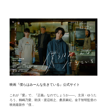
映画『僕らはみーんな生きている』公式サイト
これが『愛』で、『正義』なのでしょうか――。主演・ゆうた
ろう、鶴嶋乃愛、助演・渡辺裕之、桑原麻紀。金子智明監督の
映画最新作『僕...