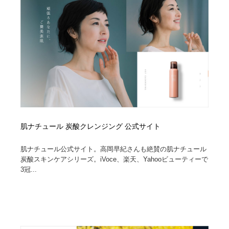
イラストレーター
コンテンツ・メディア制作会社
9
コンテンツ・メディア制作会社
フォント・フリーフォント / 書体
238
フォント・フリーフォント / 書体
レタリング・カリグラフィ・サイン・看板
31
レタリング・カリグラフィ・サイン・看板
編集・ライティング・コピーライター
19
編集・ライティング・コピーライター
スタイリスト・ヘア＆メークアップ・プロップ・セット
18
デザイン
肌ナチュール 炭酸クレンジング 公式サイト
スタイリスト・ヘア＆メークアップ・プロップ・セット
映像・クリエイター・プロダクション
164
肌ナチュール公式サイト。高岡早紀さんも絶賛の肌ナチュール
デザイン
炭酸スキンケアシリーズ。iVoce、楽天、Yahooビューティーで
3冠...
映像・クリエイター・プロダクション
撮影スタジオ・撮影用小物・背景ボード・リース・レン
20
タル
撮影スタジオ・撮影用小物・背景ボード・リース・レン
コーダー・エンジニア・デベロッパー
136
タル