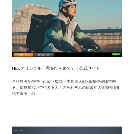
Huluオリジナル「息をひそめて」｜公式サイト
全話独占配信中<全8話> 監督・中川龍太郎×豪華俳優陣で贈
る、多摩川沿いで生きる人々のそれぞれの日常や人間模様を8
話で綴る、心...