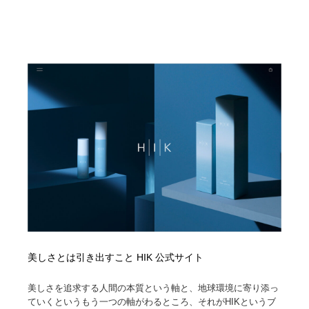
陶芸・窯・ガラス・木工・手工芸
材料：糸・布・紙・プラスチック・石・木材
38
材料：糸・布・紙・プラスチック・石・木材
工業・加工・技術・機械・電気
59
工業・加工・技術・機械・電気
宇宙
9
宇宙
日本の歴史・資料・伝統・将棋・囲碁
4
日本の歴史・資料・伝統・将棋・囲碁
動物園・水族館・公園・テーマパーク・アミューズメン
23
ト
動物園・水族館・公園・テーマパーク・アミューズメン
書籍・本屋・出版・作家・小説家・脚本家
58
ト
書籍・本屋・出版・作家・小説家・脚本家
ヘアサロン・美容院・理髪店・エステ
60
ヘアサロン・美容院・理髪店・エステ
自動車・船・飛行機・交通・自転車
71
美しさとは引き出すこと HIK 公式サイト
自動車・船・飛行機・交通・自転車
ホテル・旅館・温泉・銭湯・サウナ
149
美しさを追求する人間の本質という軸と、地球環境に寄り添っ
ていくというもう一つの軸がわるところ、それがHIKというブ