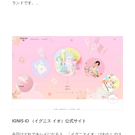
ランドです。...
ホテル・旅館・温泉・銭湯・サウナ
旅行・観光・電車・航空会社
55
旅行・観光・電車・航空会社
アウトドア・キャンプ・登山
40
アウトドア・キャンプ・登山
スポーツ・スポーツ用品・トレーニング・ダイエット
71
スポーツ・スポーツ用品・トレーニング・ダイエット
ペット・トリミング
20
ペット・トリミング
ウェディング・結婚
38
ウェディング・結婚
育児・ベイビー・玩具・絵本
27
育児・ベイビー・玩具・絵本
宗教・神社仏閣・禅・寺・神社
33
宗教・神社仏閣・禅・寺・神社
法律・監査・税理士・弁護士・司法書士・行政
29
IGNIS iO （イグニス イオ）公式サイト
法律・監査・税理士・弁護士・司法書士・行政
求人・採用・転職・就職・人材紹介
379
今日はどれでキレイになろう。「イグニスイオ」はわたしのス