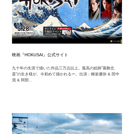
映画『HOKUSAI』公式サイト
九十年の生涯で描いた作品三万点以上。孤高の絵師”葛飾北
斎”の生き様が、今初めて描かれるー。出演：柳楽優弥 & 田中
泯 & 阿部...