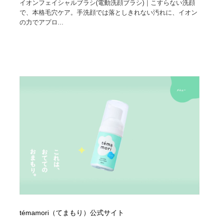
映画・アニメ・DVD・動画配信・放送・TV・ラジオ
イオンフェイシャルブラシ(電動洗顔ブラシ)｜こすらない洗顔
音楽・アーティスト・楽器・舞台・演劇・ミュージカ
152
ル・ダンス
で、本格毛穴ケア。手洗顔では落としきれない汚れに、イオン
の力でアプロ...
音楽・アーティスト・楽器・舞台・演劇・ミュージカ
芸能人・俳優・女優・タレント・モデル・芸能事務所
42
ル・ダンス
芸能人・俳優・女優・タレント・モデル・芸能事務所
キャンペーン・イベント・ワークショップ・コンペティ
77
ション
キャンペーン・イベント・ワークショップ・コンペティ
マッチングサービス
22
ション
マッチングサービス
アート・芸術・美術館・美術展・博物館・ギャラリー
383
アート・芸術・美術館・美術展・博物館・ギャラリー
鉛筆画・木炭画・デッサン・クロッキー
15
鉛筆画・木炭画・デッサン・クロッキー
グラフィティ・Graffiti・ストリートアート
4
グラフィティ・Graffiti・ストリートアート
GWD スタッフお気に入り
201
GWD スタッフお気に入り
Drawing Software / お絵かきソフト・アプリ・ブラシ
11
témamori（てまもり）公式サイト