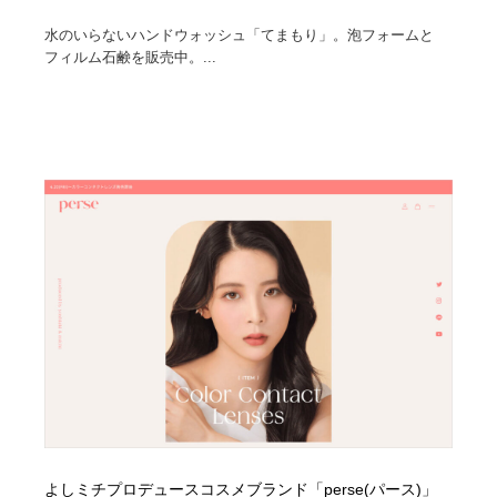
水のいらないハンドウォッシュ「てまもり」。泡フォームと
Drawing Software / お絵かきソフト・アプリ・ブラシ
ニュース・マガジン・メディア・SNS・YouTube
346
フィルム石鹸を販売中。...
ニュース・マガジン・メディア・SNS・YouTube
よしミチプロデュースコスメブランド「perse(パース)」