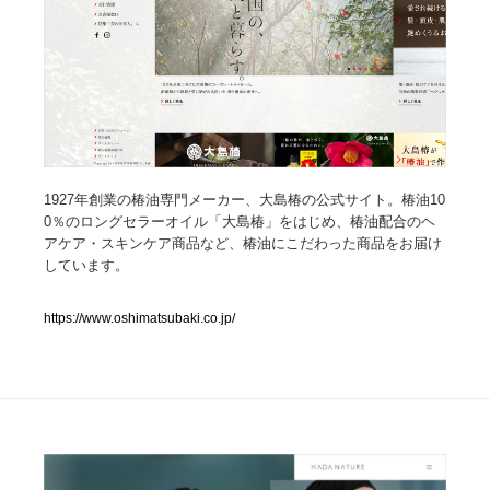
人気ランキング TOP100
業界別 登録Webサイト一覧
Web制作会社・プロダクション・デジタル
579
Web制作会社・プロダクション・デジタル
フォトグラファー・カメラマン・写真
257
1927年創業の椿油専門メーカー、大島椿の公式サイト。椿油10
0％のロングセラーオイル「大島椿」をはじめ、椿油配合のヘ
アケア・スキンケア商品など、椿油にこだわった商品をお届け
フォトグラファー・カメラマン・写真
広告・マーケティング・PR・企画・プロデュース
182
しています。
広告・マーケティング・PR・企画・プロデュース
ブランディング・コンサルティング
151
https://www.oshimatsubaki.co.jp/
ブランディング・コンサルティング
グラフィックデザイン・デザイン事務所
485
グラフィックデザイン・デザイン事務所
印刷・製本・包装・グッズ
43
印刷・製本・包装・グッズ
イラストレーター
160