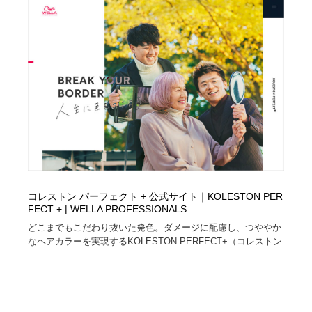
コーダー・エンジニア・デベロッパー
Javascript・WordPress・CSS・SEO・コーディング
97
Javascript・WordPress・CSS・SEO・コーディング
レンタルサーバー・クラウドサービス・ドメイン
10
レンタルサーバー・クラウドサービス・ドメイン
ネット通販・EC・オークション・フリマ
15
ネット通販・EC・オークション・フリマ
フリー素材・写真・モックアップ
41
フリー素材・写真・モックアップ
3D・CG・モーションデザイン
21
3D・CG・モーションデザイン
眼鏡・コンタクトレンズ・サングラス
30
コレストン パーフェクト + 公式サイト｜KOLESTON PER
眼鏡・コンタクトレンズ・サングラス
FECT + | WELLA PROFESSIONALS
プロダクト・インテリア
139
どこまでもこだわり抜いた発色。ダメージに配慮し、つややか
なヘアカラーを実現するKOLESTON PERFECT+（コレストン
プロダクト・インテリア
ライフスタイル・家具・生活雑貨・家電
320
...
ライフスタイル・家具・生活雑貨・家電
ネオンサイン・ネオン菅・オリジナル
7
ネオンサイン・ネオン菅・オリジナル