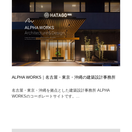
イラストレーター
コンテンツ・メディア制作会社
9
コンテンツ・メディア制作会社
フォント・フリーフォント / 書体
238
フォント・フリーフォント / 書体
レタリング・カリグラフィ・サイン・看板
31
レタリング・カリグラフィ・サイン・看板
編集・ライティング・コピーライター
19
編集・ライティング・コピーライター
スタイリスト・ヘア＆メークアップ・プロップ・セット
18
デザイン
ALPHA WORKS｜名古屋・東京・沖縄の建築設計事務所
スタイリスト・ヘア＆メークアップ・プロップ・セット
映像・クリエイター・プロダクション
164
名古屋・東京・沖縄を拠点とした建築設計事務所 ALPHA
デザイン
WORKSのコーポレートサイトです。...
映像・クリエイター・プロダクション
撮影スタジオ・撮影用小物・背景ボード・リース・レン
20
タル
撮影スタジオ・撮影用小物・背景ボード・リース・レン
コーダー・エンジニア・デベロッパー
136
タル