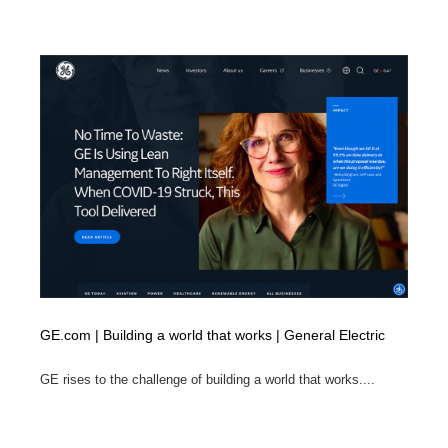
Drawing Software / お絵かきソフト・アプリ・ブラシ
ニュース・マガジン・メディア・SNS・YouTube
346
ニュース・マガジン・メディア・SNS・YouTube
GE.com | Building a world that works | General Electric
GE rises to the challenge of building a world that works....