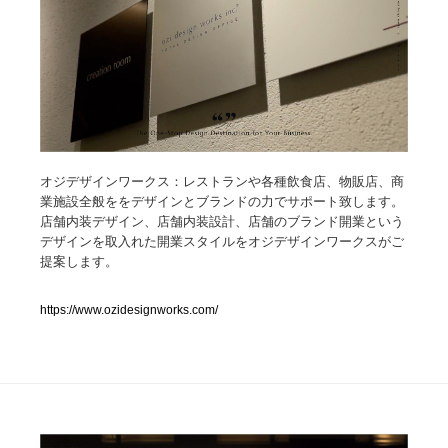
人気ランキング TOP100
業界別 登録Webサイト一覧
Web制作会社・プロダクション・デジタル
579
Web制作会社・プロダクション・デジタル
オジデザインワークス：レストランや各種飲食店、物販店、商
フォトグラファー・カメラマン・写真
257
業施設全般ををデザインとブランドの力でサポート致します。
店舗内装デザイン、店舗内装設計、店舗のブランド開業という
フォトグラファー・カメラマン・写真
広告・マーケティング・PR・企画・プロデュース
182
デザインを取入れた開業スタイルをオジデザインワークスがご
提案します。
広告・マーケティング・PR・企画・プロデュース
ブランディング・コンサルティング
151
https://www.ozidesignworks.com/
ブランディング・コンサルティング
グラフィックデザイン・デザイン事務所
485
グラフィックデザイン・デザイン事務所
印刷・製本・包装・グッズ
43
印刷・製本・包装・グッズ
イラストレーター
160