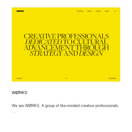
ホテル・旅館・温泉・銭湯・サウナ
旅行・観光・電車・航空会社
55
旅行・観光・電車・航空会社
アウトドア・キャンプ・登山
40
アウトドア・キャンプ・登山
スポーツ・スポーツ用品・トレーニング・ダイエット
71
スポーツ・スポーツ用品・トレーニング・ダイエット
ペット・トリミング
20
ペット・トリミング
ウェディング・結婚
38
ウェディング・結婚
育児・ベイビー・玩具・絵本
27
育児・ベイビー・玩具・絵本
宗教・神社仏閣・禅・寺・神社
33
WØRKS
宗教・神社仏閣・禅・寺・神社
We are WØRKS. A group of like-minded creative pro­fes­sion­als
法律・監査・税理士・弁護士・司法書士・行政
29
...
法律・監査・税理士・弁護士・司法書士・行政
求人・採用・転職・就職・人材紹介
379