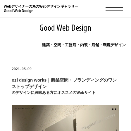
Webデザイナーの為のWebデザインギャラリー
Good Web Design
Good Web Design
建築・空間・工務店・内装・店舗・環境デザイン
2026年08月09日の登録サイト数は8551件です
2021. 05. 09
登録Webサイト全一覧
8551
ozi design works｜商業空間・ブランディングのワン
登録Webサイト全一覧!
現役Webデザイナーによるコラム
15
ストップデザイン
のデザインに興味ある方にオススメのWebサイト
現役Webデザイナーによるコラム
ニュース
12
ニュース
ABOUT
ABOUT
人気ランキング TOP100