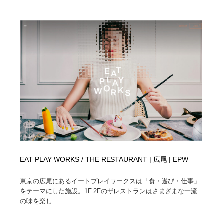
求人・採用・転職・就職・人材紹介
健康・医療・福祉・病院・歯医者・製薬・薬品
200
健康・医療・福祉・病院・歯医者・製薬・薬品
金融・銀行・投資・保険・M&A・商社
78
金融・銀行・投資・保険・M&A・商社
起業・事業支援・ボランティア・NPO
8
起業・事業支援・ボランティア・NPO
教育・スクール・保育・幼稚園・小中高・大学・専門学
173
校
教育・スクール・保育・幼稚園・小中高・大学・専門学
システム開発・IT・決済・アプリ・ソフトウェア
99
校
システム開発・IT・決済・アプリ・ソフトウェア
テクノロジー・AI・人工知能・スマートホーム・オンラ
74
イン
EAT PLAY WORKS / THE RESTAURANT | 広尾 | EPW
テクノロジー・AI・人工知能・スマートホーム・オンラ
日本伝統：着物・織物・舞踊・歌舞伎・茶道・華道・書
17
イン
道
東京の広尾にあるイートプレイワークスは「食・遊び・仕事」
をテーマにした施設。1F.2Fのザレストランはさまざまな一流
日本伝統：着物・織物・舞踊・歌舞伎・茶道・華道・書
の味を楽し...
映画・アニメ・DVD・動画配信・放送・TV・ラジオ
65
道