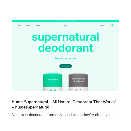
映画・アニメ・DVD・動画配信・放送・TV・ラジオ
音楽・アーティスト・楽器・舞台・演劇・ミュージカ
152
ル・ダンス
音楽・アーティスト・楽器・舞台・演劇・ミュージカ
芸能人・俳優・女優・タレント・モデル・芸能事務所
42
ル・ダンス
芸能人・俳優・女優・タレント・モデル・芸能事務所
キャンペーン・イベント・ワークショップ・コンペティ
77
ション
キャンペーン・イベント・ワークショップ・コンペティ
マッチングサービス
22
ション
マッチングサービス
アート・芸術・美術館・美術展・博物館・ギャラリー
383
アート・芸術・美術館・美術展・博物館・ギャラリー
鉛筆画・木炭画・デッサン・クロッキー
15
鉛筆画・木炭画・デッサン・クロッキー
グラフィティ・Graffiti・ストリートアート
4
Hume Supernatural – All Natural Deodorant That Works!
– humesupernatural
グラフィティ・Graffiti・ストリートアート
GWD スタッフお気に入り
201
Non-toxic deodorants are only good when they're effective. ...
GWD スタッフお気に入り
Drawing Software / お絵かきソフト・アプリ・ブラシ
11