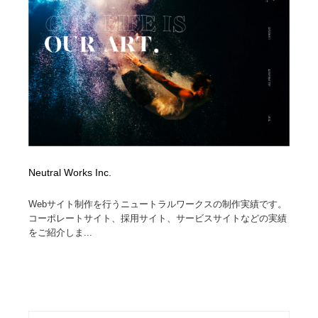
オフィス・シェアオフィス・コワーキング・シェアス
商業施設・商業ビル
33
ペース
商業施設・商業ビル
携帯電話・通信・サービス
15
携帯電話・通信・サービス
ファッション・洋服
511
ファッション・洋服
コスメ・化粧品・石鹸・シャンプー・ヘアケア・香水
220
コスメ・化粧品・石鹸・シャンプー・ヘアケア・香水
農業・林業・漁業・畜産・鉱業・燃料
54
Neutral Works Inc.
農業・林業・漁業・畜産・鉱業・燃料
食品・飲料・酒・菓子
444
Webサイト制作を行うニュートラルワークスの制作実績です。
食品・飲料・酒・菓子
飲食・レストラン・カフェ
182
コーポレートサイト、採用サイト、サービスサイトなどの実績
をご紹介しま...
飲食・レストラン・カフェ
植物・花・ガーデニング・造園
42
植物・花・ガーデニング・造園
陶芸・窯・ガラス・木工・手工芸
34