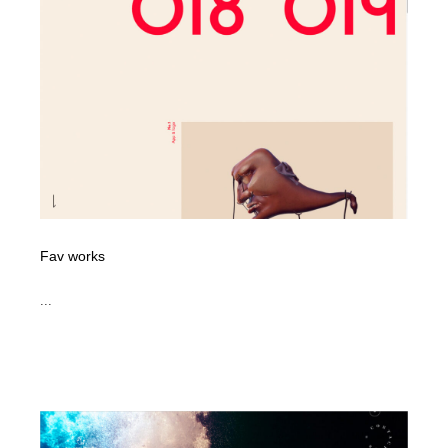
縫製・革製品・靴・鞄
55
縫製・革製品・靴・鞄
時計・腕時計
28
時計・腕時計
カメラ・レンズ
18
カメラ・レンズ
ジュエリー・装飾品
54
ジュエリー・装飾品
おもちゃ・ホビー・ゲーム
35
おもちゃ・ホビー・ゲーム
アニメーション・キャラクターデザイン
23
Fav works
アニメーション・キャラクターデザイン
建築・空間・工務店・内装・店舗・環境デザイン
276
...
建築・空間・工務店・内装・店舗・環境デザイン
建設・住宅・不動産・倉庫
197
建設・住宅・不動産・倉庫
オフィス・シェアオフィス・コワーキング・シェアス
46
ペース