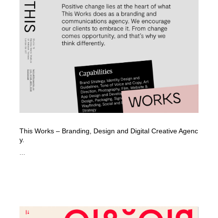
コーダー・エンジニア・デベロッパー
Javascript・WordPress・CSS・SEO・コーディング
97
Javascript・WordPress・CSS・SEO・コーディング
レンタルサーバー・クラウドサービス・ドメイン
10
レンタルサーバー・クラウドサービス・ドメイン
ネット通販・EC・オークション・フリマ
15
ネット通販・EC・オークション・フリマ
フリー素材・写真・モックアップ
41
フリー素材・写真・モックアップ
3D・CG・モーションデザイン
21
3D・CG・モーションデザイン
眼鏡・コンタクトレンズ・サングラス
30
This Works – Branding, Design and Digital Creative Agenc
y.
眼鏡・コンタクトレンズ・サングラス
プロダクト・インテリア
139
...
プロダクト・インテリア
ライフスタイル・家具・生活雑貨・家電
320
ライフスタイル・家具・生活雑貨・家電
ネオンサイン・ネオン菅・オリジナル
7
ネオンサイン・ネオン菅・オリジナル