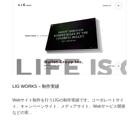
陶芸・窯・ガラス・木工・手工芸
材料：糸・布・紙・プラスチック・石・木材
38
材料：糸・布・紙・プラスチック・石・木材
工業・加工・技術・機械・電気
59
工業・加工・技術・機械・電気
宇宙
9
宇宙
日本の歴史・資料・伝統・将棋・囲碁
4
日本の歴史・資料・伝統・将棋・囲碁
動物園・水族館・公園・テーマパーク・アミューズメン
23
ト
動物園・水族館・公園・テーマパーク・アミューズメン
書籍・本屋・出版・作家・小説家・脚本家
58
LIG WORKS – 制作実績
ト
書籍・本屋・出版・作家・小説家・脚本家
ヘアサロン・美容院・理髪店・エステ
60
Webサイト制作を行うLIGの制作実績です。コーポレートサイ
ト、キャンペーンサイト、メディアサイト、Webサービス開発
などの実...
ヘアサロン・美容院・理髪店・エステ
自動車・船・飛行機・交通・自転車
71
自動車・船・飛行機・交通・自転車
ホテル・旅館・温泉・銭湯・サウナ
149