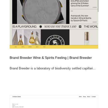
縫製・革製品・靴・鞄
55
縫製・革製品・靴・鞄
時計・腕時計
28
時計・腕時計
カメラ・レンズ
18
カメラ・レンズ
ジュエリー・装飾品
54
ジュエリー・装飾品
おもちゃ・ホビー・ゲーム
35
Brand Breeder Wine & Spirits Feeling | Brand Breeder
おもちゃ・ホビー・ゲーム
アニメーション・キャラクターデザイン
23
Brand Breeder is a laboratory of biodiversity settled capillari...
アニメーション・キャラクターデザイン
建築・空間・工務店・内装・店舗・環境デザイン
276
建築・空間・工務店・内装・店舗・環境デザイン
建設・住宅・不動産・倉庫
197
建設・住宅・不動産・倉庫
オフィス・シェアオフィス・コワーキング・シェアス
46
ペース