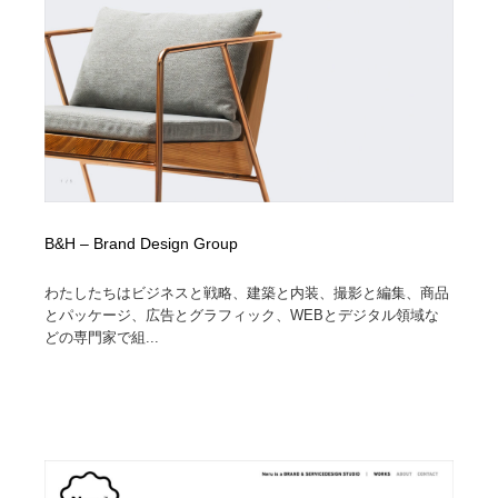
ホテル・旅館・温泉・銭湯・サウナ
旅行・観光・電車・航空会社
55
旅行・観光・電車・航空会社
アウトドア・キャンプ・登山
40
アウトドア・キャンプ・登山
スポーツ・スポーツ用品・トレーニング・ダイエット
71
スポーツ・スポーツ用品・トレーニング・ダイエット
ペット・トリミング
20
ペット・トリミング
ウェディング・結婚
38
B&H – Brand Design Group
ウェディング・結婚
育児・ベイビー・玩具・絵本
27
わたしたちはビジネスと戦略、建築と内装、撮影と編集、商品
とパッケージ、広告とグラフィック、WEBとデジタル領域な
どの専門家で組...
育児・ベイビー・玩具・絵本
宗教・神社仏閣・禅・寺・神社
33
宗教・神社仏閣・禅・寺・神社
法律・監査・税理士・弁護士・司法書士・行政
29
法律・監査・税理士・弁護士・司法書士・行政
求人・採用・転職・就職・人材紹介
379