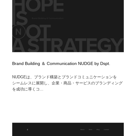
イラストレーター
コンテンツ・メディア制作会社
9
コンテンツ・メディア制作会社
フォント・フリーフォント / 書体
238
フォント・フリーフォント / 書体
レタリング・カリグラフィ・サイン・看板
31
レタリング・カリグラフィ・サイン・看板
編集・ライティング・コピーライター
19
Brand Building ＆ Communication NUDGE by Dspt.
編集・ライティング・コピーライター
スタイリスト・ヘア＆メークアップ・プロップ・セット
18
デザイン
NUDGEは、ブランド構築とブランドコミュニケーションを
シームレスに展開し、企業・商品・サービスのブランディング
スタイリスト・ヘア＆メークアップ・プロップ・セット
映像・クリエイター・プロダクション
164
を成功に導くコ...
デザイン
映像・クリエイター・プロダクション
撮影スタジオ・撮影用小物・背景ボード・リース・レン
20
タル
撮影スタジオ・撮影用小物・背景ボード・リース・レン
コーダー・エンジニア・デベロッパー
136
タル