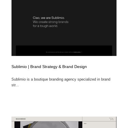
コーダー・エンジニア・デベロッパー
Javascript・WordPress・CSS・SEO・コーディング
97
Javascript・WordPress・CSS・SEO・コーディング
レンタルサーバー・クラウドサービス・ドメイン
10
レンタルサーバー・クラウドサービス・ドメイン
ネット通販・EC・オークション・フリマ
15
ネット通販・EC・オークション・フリマ
フリー素材・写真・モックアップ
41
フリー素材・写真・モックアップ
3D・CG・モーションデザイン
20
Sublimio | Brand Strategy & Brand Design
3D・CG・モーションデザイン
眼鏡・コンタクトレンズ・サングラス
30
Sublimio is a boutique branding agency specialized in brand
str...
眼鏡・コンタクトレンズ・サングラス
プロダクト・インテリア
139
プロダクト・インテリア
ライフスタイル・家具・生活雑貨・家電
320
ライフスタイル・家具・生活雑貨・家電
ネオンサイン・ネオン菅・オリジナル
7
ネオンサイン・ネオン菅・オリジナル