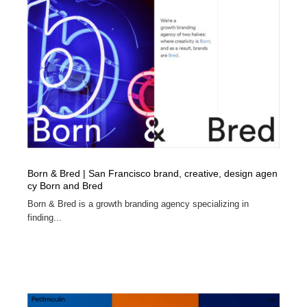
映画・アニメ・DVD・動画配信・放送・TV・ラジオ
音楽・アーティスト・楽器・舞台・演劇・ミュージカ
152
ル・ダンス
音楽・アーティスト・楽器・舞台・演劇・ミュージカ
芸能人・俳優・女優・タレント・モデル・芸能事務所
42
ル・ダンス
芸能人・俳優・女優・タレント・モデル・芸能事務所
キャンペーン・イベント・ワークショップ・コンペティ
77
ション
キャンペーン・イベント・ワークショップ・コンペティ
マッチングサービス
22
ション
マッチングサービス
アート・芸術・美術館・美術展・博物館・ギャラリー
383
Born & Bred | San Francisco brand, creative, design agen
cy Born and Bred
アート・芸術・美術館・美術展・博物館・ギャラリー
鉛筆画・木炭画・デッサン・クロッキー
15
Born & Bred is a growth branding agency specializing in
finding...
鉛筆画・木炭画・デッサン・クロッキー
グラフィティ・Graffiti・ストリートアート
4
グラフィティ・Graffiti・ストリートアート
GWD スタッフお気に入り
201
GWD スタッフお気に入り
Drawing Software / お絵かきソフト・アプリ・ブラシ
11