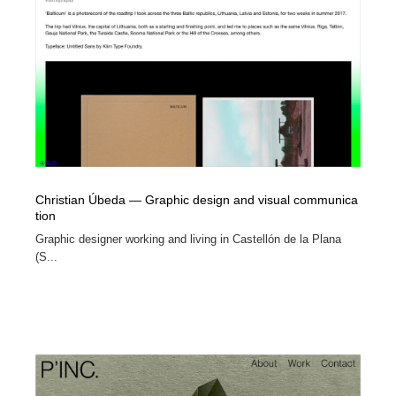
オフィス・シェアオフィス・コワーキング・シェアス
商業施設・商業ビル
33
ペース
商業施設・商業ビル
携帯電話・通信・サービス
15
携帯電話・通信・サービス
ファッション・洋服
511
ファッション・洋服
コスメ・化粧品・石鹸・シャンプー・ヘアケア・香水
220
コスメ・化粧品・石鹸・シャンプー・ヘアケア・香水
農業・林業・漁業・畜産・鉱業・燃料
54
Christian Úbeda — Graphic design and visual communica
tion
農業・林業・漁業・畜産・鉱業・燃料
食品・飲料・酒・菓子
444
Graphic designer working and living in Castellón de la Plana
(S...
食品・飲料・酒・菓子
飲食・レストラン・カフェ
181
飲食・レストラン・カフェ
植物・花・ガーデニング・造園
42
植物・花・ガーデニング・造園
陶芸・窯・ガラス・木工・手工芸
34