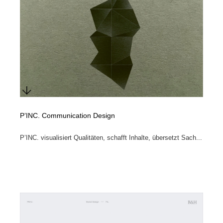
陶芸・窯・ガラス・木工・手工芸
材料：糸・布・紙・プラスチック・石・木材
38
材料：糸・布・紙・プラスチック・石・木材
工業・加工・技術・機械・電気
59
工業・加工・技術・機械・電気
宇宙
9
宇宙
日本の歴史・資料・伝統・将棋・囲碁
4
日本の歴史・資料・伝統・将棋・囲碁
動物園・水族館・公園・テーマパーク・アミューズメン
23
ト
P’INC. Communication Design
動物園・水族館・公園・テーマパーク・アミューズメン
書籍・本屋・出版・作家・小説家・脚本家
58
P’INC. visualisiert Qualitäten, schafft Inhalte, übersetzt Sach...
ト
書籍・本屋・出版・作家・小説家・脚本家
ヘアサロン・美容院・理髪店・エステ
60
ヘアサロン・美容院・理髪店・エステ
自動車・船・飛行機・交通・自転車
71
自動車・船・飛行機・交通・自転車
ホテル・旅館・温泉・銭湯・サウナ
149