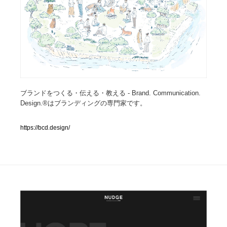
人気ランキング TOP100
業界別 登録Webサイト一覧
Web制作会社・プロダクション・デジタル
579
Web制作会社・プロダクション・デジタル
フォトグラファー・カメラマン・写真
257
ブランドをつくる・伝える・教える - Brand. Communication.
Design.®はブランディングの専門家です。
フォトグラファー・カメラマン・写真
広告・マーケティング・PR・企画・プロデュース
182
https://bcd.design/
広告・マーケティング・PR・企画・プロデュース
ブランディング・コンサルティング
151
ブランディング・コンサルティング
グラフィックデザイン・デザイン事務所
485
グラフィックデザイン・デザイン事務所
印刷・製本・包装・グッズ
43
印刷・製本・包装・グッズ
イラストレーター
160