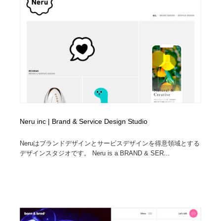
求人・採用・転職・就職・人材紹介
健康・医療・福祉・病院・歯医者・製薬・薬品
200
健康・医療・福祉・病院・歯医者・製薬・薬品
金融・銀行・投資・保険・M&A・商社
78
金融・銀行・投資・保険・M&A・商社
起業・事業支援・ボランティア・NPO
8
起業・事業支援・ボランティア・NPO
教育・スクール・保育・幼稚園・小中高・大学・専門学
173
校
教育・スクール・保育・幼稚園・小中高・大学・専門学
システム開発・IT・決済・アプリ・ソフトウェア
99
校
Neru inc | Brand & Service Design Studio
システム開発・IT・決済・アプリ・ソフトウェア
テクノロジー・AI・人工知能・スマートホーム・オンラ
74
イン
Neruはブランドデザインとサービスデザインを得意領域とする
デザインスタジオです。 Neru is a BRAND & SER...
テクノロジー・AI・人工知能・スマートホーム・オンラ
日本伝統：着物・織物・舞踊・歌舞伎・茶道・華道・書
17
イン
道
日本伝統：着物・織物・舞踊・歌舞伎・茶道・華道・書
映画・アニメ・DVD・動画配信・放送・TV・ラジオ
65
道