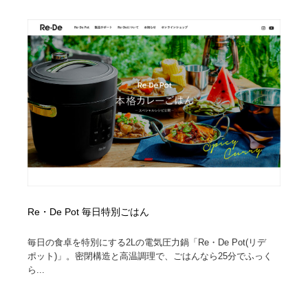
求人・採用・転職・就職・人材紹介
健康・医療・福祉・病院・歯医者・製薬・薬品
200
健康・医療・福祉・病院・歯医者・製薬・薬品
金融・銀行・投資・保険・M&A・商社
78
金融・銀行・投資・保険・M&A・商社
起業・事業支援・ボランティア・NPO
8
起業・事業支援・ボランティア・NPO
教育・スクール・保育・幼稚園・小中高・大学・専門学
173
校
教育・スクール・保育・幼稚園・小中高・大学・専門学
システム開発・IT・決済・アプリ・ソフトウェア
99
校
システム開発・IT・決済・アプリ・ソフトウェア
テクノロジー・AI・人工知能・スマートホーム・オンラ
74
イン
Re・De Pot 毎日特別ごはん
テクノロジー・AI・人工知能・スマートホーム・オンラ
日本伝統：着物・織物・舞踊・歌舞伎・茶道・華道・書
17
毎日の食卓を特別にする2Lの電気圧力鍋「Re・De Pot(リデ
イン
道
ポット)」。密閉構造と高温調理で、ごはんなら25分でふっく
ら...
日本伝統：着物・織物・舞踊・歌舞伎・茶道・華道・書
映画・アニメ・DVD・動画配信・放送・TV・ラジオ
65
道