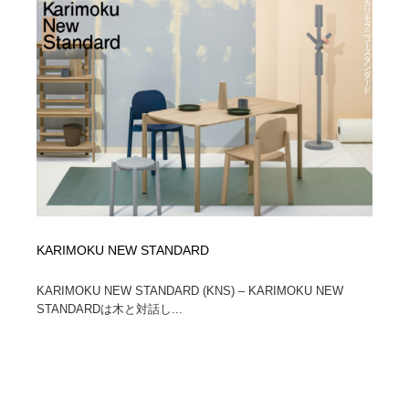
陶芸・窯・ガラス・木工・手工芸
材料：糸・布・紙・プラスチック・石・木材
38
材料：糸・布・紙・プラスチック・石・木材
工業・加工・技術・機械・電気
59
工業・加工・技術・機械・電気
宇宙
9
宇宙
日本の歴史・資料・伝統・将棋・囲碁
4
日本の歴史・資料・伝統・将棋・囲碁
動物園・水族館・公園・テーマパーク・アミューズメン
23
ト
動物園・水族館・公園・テーマパーク・アミューズメン
書籍・本屋・出版・作家・小説家・脚本家
58
KARIMOKU NEW STANDARD
ト
書籍・本屋・出版・作家・小説家・脚本家
ヘアサロン・美容院・理髪店・エステ
60
KARIMOKU NEW STANDARD (KNS) – KARIMOKU NEW
STANDARDは木と対話し...
ヘアサロン・美容院・理髪店・エステ
自動車・船・飛行機・交通・自転車
71
自動車・船・飛行機・交通・自転車
ホテル・旅館・温泉・銭湯・サウナ
149