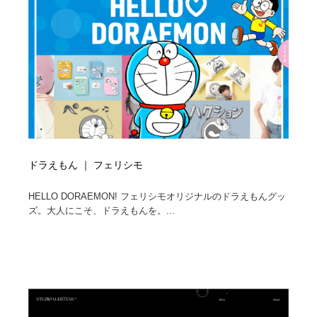
コーダー・エンジニア・デベロッパー
Javascript・WordPress・CSS・SEO・コーディング
97
Javascript・WordPress・CSS・SEO・コーディング
レンタルサーバー・クラウドサービス・ドメイン
10
レンタルサーバー・クラウドサービス・ドメイン
ネット通販・EC・オークション・フリマ
15
ネット通販・EC・オークション・フリマ
フリー素材・写真・モックアップ
41
フリー素材・写真・モックアップ
3D・CG・モーションデザイン
21
ドラえもん ｜ フェリシモ
3D・CG・モーションデザイン
眼鏡・コンタクトレンズ・サングラス
30
HELLO DORAEMON! フェリシモオリジナルのドラえもんグッ
ズ。大人にこそ、ドラえもんを。...
眼鏡・コンタクトレンズ・サングラス
プロダクト・インテリア
139
プロダクト・インテリア
ライフスタイル・家具・生活雑貨・家電
320
ライフスタイル・家具・生活雑貨・家電
ネオンサイン・ネオン菅・オリジナル
7
ネオンサイン・ネオン菅・オリジナル