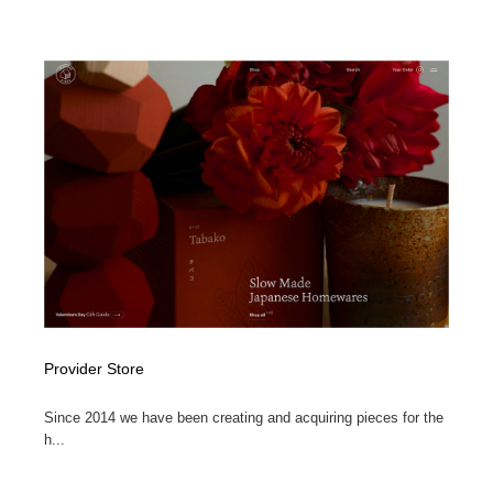
映画・アニメ・DVD・動画配信・放送・TV・ラジオ
音楽・アーティスト・楽器・舞台・演劇・ミュージカ
152
ル・ダンス
音楽・アーティスト・楽器・舞台・演劇・ミュージカ
芸能人・俳優・女優・タレント・モデル・芸能事務所
42
ル・ダンス
芸能人・俳優・女優・タレント・モデル・芸能事務所
キャンペーン・イベント・ワークショップ・コンペティ
77
ション
キャンペーン・イベント・ワークショップ・コンペティ
マッチングサービス
22
ション
マッチングサービス
アート・芸術・美術館・美術展・博物館・ギャラリー
383
アート・芸術・美術館・美術展・博物館・ギャラリー
鉛筆画・木炭画・デッサン・クロッキー
15
Provider Store
鉛筆画・木炭画・デッサン・クロッキー
グラフィティ・Graffiti・ストリートアート
4
Since 2014 we have been creating and acquiring pieces for the
グラフィティ・Graffiti・ストリートアート
GWD スタッフお気に入り
201
h...
GWD スタッフお気に入り
Drawing Software / お絵かきソフト・アプリ・ブラシ
11