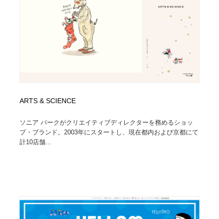
イラストレーター
コンテンツ・メディア制作会社
9
コンテンツ・メディア制作会社
フォント・フリーフォント / 書体
238
フォント・フリーフォント / 書体
レタリング・カリグラフィ・サイン・看板
31
レタリング・カリグラフィ・サイン・看板
編集・ライティング・コピーライター
19
ARTS & SCIENCE
編集・ライティング・コピーライター
スタイリスト・ヘア＆メークアップ・プロップ・セット
18
デザイン
ソニア パークがクリエイティブディレクターを務めるショッ
プ・ブランド。2003年にスタートし、現在都内および京都にて
スタイリスト・ヘア＆メークアップ・プロップ・セット
計10店舗...
映像・クリエイター・プロダクション
164
デザイン
映像・クリエイター・プロダクション
撮影スタジオ・撮影用小物・背景ボード・リース・レン
20
タル
撮影スタジオ・撮影用小物・背景ボード・リース・レン
コーダー・エンジニア・デベロッパー
136
タル