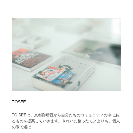
Drawing Software / お絵かきソフト・アプリ・ブラシ
ニュース・マガジン・メディア・SNS・YouTube
346
ニュース・マガジン・メディア・SNS・YouTube
TOSEE
TO SEEは、京都御所西から自分たちのコミュニティの中にあ
るものを提案していきます。きれいに整ったモノよりも、個人
の眼で選ば...