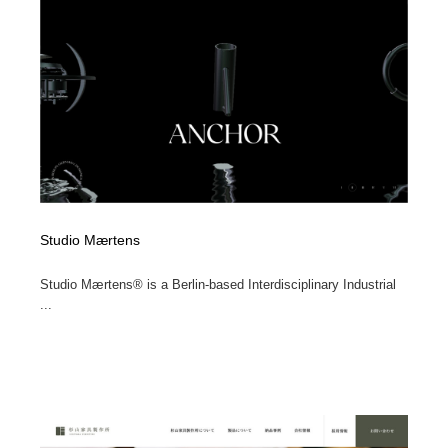
縫製・革製品・靴・鞄
55
縫製・革製品・靴・鞄
時計・腕時計
28
時計・腕時計
カメラ・レンズ
18
カメラ・レンズ
ジュエリー・装飾品
54
ジュエリー・装飾品
おもちゃ・ホビー・ゲーム
35
Studio Mærtens
おもちゃ・ホビー・ゲーム
アニメーション・キャラクターデザイン
23
Studio Mærtens® is a Berlin-based Interdisciplinary Industrial
アニメーション・キャラクターデザイン
建築・空間・工務店・内装・店舗・環境デザイン
276
...
建築・空間・工務店・内装・店舗・環境デザイン
建設・住宅・不動産・倉庫
197
建設・住宅・不動産・倉庫
オフィス・シェアオフィス・コワーキング・シェアス
46
ペース