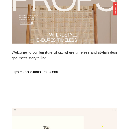
人気ランキング TOP100
業界別 登録Webサイト一覧
Web制作会社・プロダクション・デジタル
579
Web制作会社・プロダクション・デジタル
Welcome to our furniture Shop, where timeless and stylish desi
フォトグラファー・カメラマン・写真
257
gns meet storytelling.
フォトグラファー・カメラマン・写真
広告・マーケティング・PR・企画・プロデュース
182
https://props.studiolumio.com/
広告・マーケティング・PR・企画・プロデュース
ブランディング・コンサルティング
151
ブランディング・コンサルティング
グラフィックデザイン・デザイン事務所
485
グラフィックデザイン・デザイン事務所
印刷・製本・包装・グッズ
43
印刷・製本・包装・グッズ
イラストレーター
160