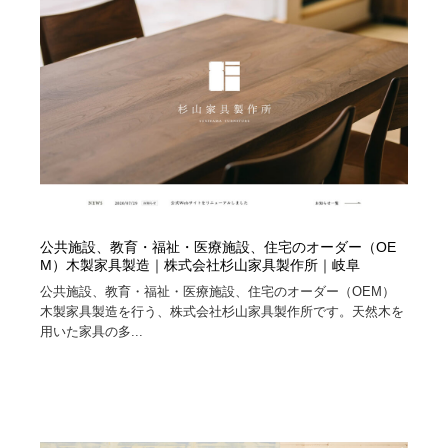
オフィス・シェアオフィス・コワーキング・シェアス
商業施設・商業ビル
33
ペース
商業施設・商業ビル
携帯電話・通信・サービス
15
携帯電話・通信・サービス
ファッション・洋服
511
ファッション・洋服
コスメ・化粧品・石鹸・シャンプー・ヘアケア・香水
220
コスメ・化粧品・石鹸・シャンプー・ヘアケア・香水
農業・林業・漁業・畜産・鉱業・燃料
54
公共施設、教育・福祉・医療施設、住宅のオーダー（OE
農業・林業・漁業・畜産・鉱業・燃料
食品・飲料・酒・菓子
444
M）木製家具製造｜株式会社杉山家具製作所｜岐阜
公共施設、教育・福祉・医療施設、住宅のオーダー（OEM）
食品・飲料・酒・菓子
飲食・レストラン・カフェ
182
木製家具製造を行う、株式会社杉山家具製作所です。天然木を
用いた家具の多...
飲食・レストラン・カフェ
植物・花・ガーデニング・造園
42
植物・花・ガーデニング・造園
陶芸・窯・ガラス・木工・手工芸
34