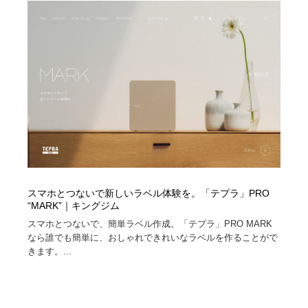
ホテル・旅館・温泉・銭湯・サウナ
旅行・観光・電車・航空会社
55
旅行・観光・電車・航空会社
アウトドア・キャンプ・登山
40
アウトドア・キャンプ・登山
スポーツ・スポーツ用品・トレーニング・ダイエット
71
スポーツ・スポーツ用品・トレーニング・ダイエット
ペット・トリミング
20
ペット・トリミング
ウェディング・結婚
38
ウェディング・結婚
育児・ベイビー・玩具・絵本
27
スマホとつないで新しいラベル体験を。「テプラ」PRO
“MARK”｜キングジム
育児・ベイビー・玩具・絵本
宗教・神社仏閣・禅・寺・神社
33
スマホとつないで、簡単ラベル作成。「テプラ」PRO MARK
なら誰でも簡単に、おしゃれできれいなラベルを作ることがで
宗教・神社仏閣・禅・寺・神社
法律・監査・税理士・弁護士・司法書士・行政
29
きます。...
法律・監査・税理士・弁護士・司法書士・行政
求人・採用・転職・就職・人材紹介
379