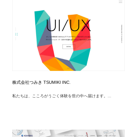
陶芸・窯・ガラス・木工・手工芸
材料：糸・布・紙・プラスチック・石・木材
38
材料：糸・布・紙・プラスチック・石・木材
工業・加工・技術・機械・電気
59
工業・加工・技術・機械・電気
宇宙
9
宇宙
日本の歴史・資料・伝統・将棋・囲碁
4
日本の歴史・資料・伝統・将棋・囲碁
動物園・水族館・公園・テーマパーク・アミューズメン
23
ト
動物園・水族館・公園・テーマパーク・アミューズメン
書籍・本屋・出版・作家・小説家・脚本家
58
株式会社つみき TSUMIKI INC.
ト
私たちは、こころがうごく体験を世の中へ届けます。...
書籍・本屋・出版・作家・小説家・脚本家
ヘアサロン・美容院・理髪店・エステ
60
ヘアサロン・美容院・理髪店・エステ
自動車・船・飛行機・交通・自転車
71
自動車・船・飛行機・交通・自転車
ホテル・旅館・温泉・銭湯・サウナ
149