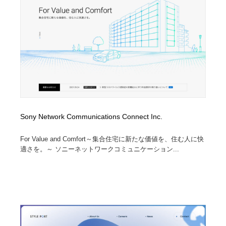
コーダー・エンジニア・デベロッパー
Javascript・WordPress・CSS・SEO・コーディング
97
Javascript・WordPress・CSS・SEO・コーディング
レンタルサーバー・クラウドサービス・ドメイン
10
レンタルサーバー・クラウドサービス・ドメイン
ネット通販・EC・オークション・フリマ
15
ネット通販・EC・オークション・フリマ
フリー素材・写真・モックアップ
41
フリー素材・写真・モックアップ
3D・CG・モーションデザイン
20
Sony Network Communications Connect Inc.
3D・CG・モーションデザイン
眼鏡・コンタクトレンズ・サングラス
30
For Value and Comfort～集合住宅に新たな価値を、住む人に快
適さを。～ ソニーネットワークコミュニケーション...
眼鏡・コンタクトレンズ・サングラス
プロダクト・インテリア
139
プロダクト・インテリア
ライフスタイル・家具・生活雑貨・家電
320
ライフスタイル・家具・生活雑貨・家電
ネオンサイン・ネオン菅・オリジナル
7
ネオンサイン・ネオン菅・オリジナル