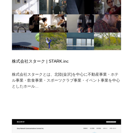
イラストレーター
コンテンツ・メディア制作会社
9
コンテンツ・メディア制作会社
フォント・フリーフォント / 書体
238
フォント・フリーフォント / 書体
レタリング・カリグラフィ・サイン・看板
31
レタリング・カリグラフィ・サイン・看板
編集・ライティング・コピーライター
19
株式会社スターク | STARK.inc
編集・ライティング・コピーライター
スタイリスト・ヘア＆メークアップ・プロップ・セット
18
デザイン
株式会社スタークとは、北陸(金沢)を中心に不動産事業・ホテ
ル事業・飲食事業・スポーツクラブ事業・イベント事業を中心
スタイリスト・ヘア＆メークアップ・プロップ・セット
としたホール...
映像・クリエイター・プロダクション
164
デザイン
映像・クリエイター・プロダクション
撮影スタジオ・撮影用小物・背景ボード・リース・レン
20
タル
撮影スタジオ・撮影用小物・背景ボード・リース・レン
コーダー・エンジニア・デベロッパー
136
タル