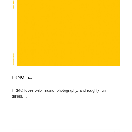
オフィス・シェアオフィス・コワーキング・シェアス
商業施設・商業ビル
33
ペース
商業施設・商業ビル
携帯電話・通信・サービス
15
携帯電話・通信・サービス
ファッション・洋服
511
ファッション・洋服
コスメ・化粧品・石鹸・シャンプー・ヘアケア・香水
220
コスメ・化粧品・石鹸・シャンプー・ヘアケア・香水
農業・林業・漁業・畜産・鉱業・燃料
54
農業・林業・漁業・畜産・鉱業・燃料
食品・飲料・酒・菓子
444
PRMO Inc.
食品・飲料・酒・菓子
飲食・レストラン・カフェ
182
PRMO loves web, music, photography, and roughly fun
things....
飲食・レストラン・カフェ
植物・花・ガーデニング・造園
42
植物・花・ガーデニング・造園
陶芸・窯・ガラス・木工・手工芸
34