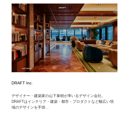
求人・採用・転職・就職・人材紹介
健康・医療・福祉・病院・歯医者・製薬・薬品
200
健康・医療・福祉・病院・歯医者・製薬・薬品
金融・銀行・投資・保険・M&A・商社
78
金融・銀行・投資・保険・M&A・商社
起業・事業支援・ボランティア・NPO
8
起業・事業支援・ボランティア・NPO
教育・スクール・保育・幼稚園・小中高・大学・専門学
173
校
教育・スクール・保育・幼稚園・小中高・大学・専門学
システム開発・IT・決済・アプリ・ソフトウェア
99
校
システム開発・IT・決済・アプリ・ソフトウェア
テクノロジー・AI・人工知能・スマートホーム・オンラ
74
DRAFT Inc.
イン
デザイナー・建築家の山下泰樹が率いるデザイン会社。
テクノロジー・AI・人工知能・スマートホーム・オンラ
日本伝統：着物・織物・舞踊・歌舞伎・茶道・華道・書
17
DRAFTはインテリア・建築・都市・プロダクトなど幅広い領
イン
道
域のデザインを手掛...
日本伝統：着物・織物・舞踊・歌舞伎・茶道・華道・書
映画・アニメ・DVD・動画配信・放送・TV・ラジオ
65
道