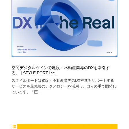
縫製・革製品・靴・鞄
55
縫製・革製品・靴・鞄
時計・腕時計
28
時計・腕時計
カメラ・レンズ
18
カメラ・レンズ
ジュエリー・装飾品
54
ジュエリー・装飾品
おもちゃ・ホビー・ゲーム
35
空間デジタルツインで建設・不動産業界のDXを牽引す
おもちゃ・ホビー・ゲーム
アニメーション・キャラクターデザイン
23
る。 | STYLE PORT Inc.
スタイルポートは建設・不動産業界のDX推進をサポートする
アニメーション・キャラクターデザイン
建築・空間・工務店・内装・店舗・環境デザイン
276
サービスを最先端のテクノロジーを活用し、自らの手で開発し
ています。「圧...
建築・空間・工務店・内装・店舗・環境デザイン
建設・住宅・不動産・倉庫
197
建設・住宅・不動産・倉庫
オフィス・シェアオフィス・コワーキング・シェアス
46
ペース