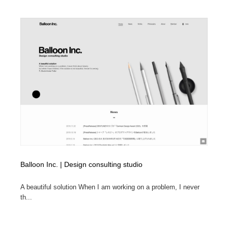
映画・アニメ・DVD・動画配信・放送・TV・ラジオ
音楽・アーティスト・楽器・舞台・演劇・ミュージカ
152
ル・ダンス
音楽・アーティスト・楽器・舞台・演劇・ミュージカ
芸能人・俳優・女優・タレント・モデル・芸能事務所
42
ル・ダンス
芸能人・俳優・女優・タレント・モデル・芸能事務所
キャンペーン・イベント・ワークショップ・コンペティ
77
ション
キャンペーン・イベント・ワークショップ・コンペティ
マッチングサービス
22
ション
マッチングサービス
アート・芸術・美術館・美術展・博物館・ギャラリー
383
アート・芸術・美術館・美術展・博物館・ギャラリー
鉛筆画・木炭画・デッサン・クロッキー
15
Balloon Inc. | Design consulting studio
鉛筆画・木炭画・デッサン・クロッキー
グラフィティ・Graffiti・ストリートアート
4
A beautiful solution When I am working on a problem, I never
グラフィティ・Graffiti・ストリートアート
GWD スタッフお気に入り
201
th...
GWD スタッフお気に入り
Drawing Software / お絵かきソフト・アプリ・ブラシ
11