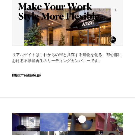
人気ランキング TOP100
業界別 登録Webサイト一覧
Web制作会社・プロダクション・デジタル
579
Web制作会社・プロダクション・デジタル
リアルゲイトはこれからの街と共存する建物を創る、都心部に
フォトグラファー・カメラマン・写真
257
おける不動産再生のリーディングカンパニーです。
フォトグラファー・カメラマン・写真
広告・マーケティング・PR・企画・プロデュース
182
https://realgate.jp/
広告・マーケティング・PR・企画・プロデュース
ブランディング・コンサルティング
151
ブランディング・コンサルティング
グラフィックデザイン・デザイン事務所
485
グラフィックデザイン・デザイン事務所
印刷・製本・包装・グッズ
43
印刷・製本・包装・グッズ
イラストレーター
160