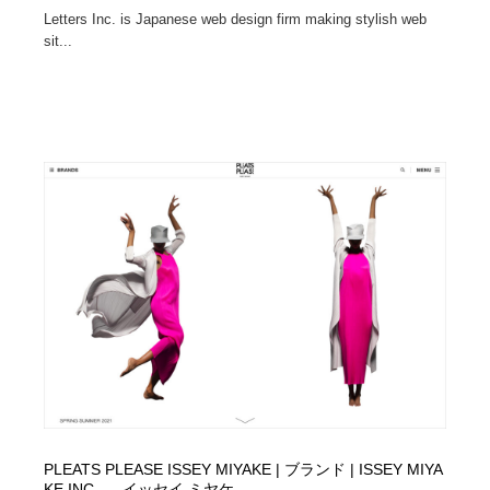
Letters Inc. is Japanese web design firm making stylish web
sit...
PLEATS PLEASE ISSEY MIYAKE | ブランド | ISSEY MIYA
KE INC. — イッセイ ミヤケ