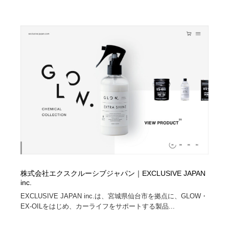
Drawing Software / お絵かきソフト・アプリ・ブラシ
ニュース・マガジン・メディア・SNS・YouTube
346
ニュース・マガジン・メディア・SNS・YouTube
株式会社エクスクルーシブジャパン｜EXCLUSIVE JAPAN
inc.
EXCLUSIVE JAPAN inc.は、宮城県仙台市を拠点に、GLOW・
EX-OILをはじめ、カーライフをサポートする製品...