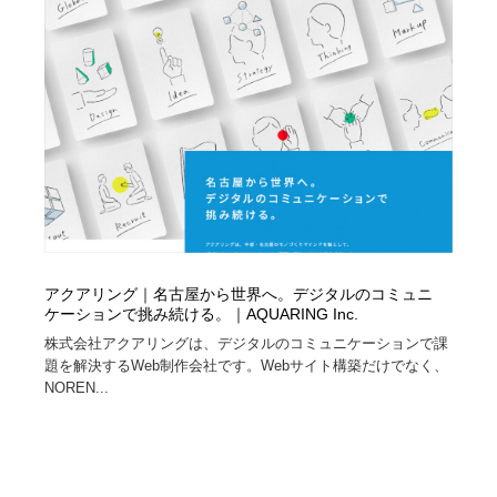
ホテル・旅館・温泉・銭湯・サウナ
旅行・観光・電車・航空会社
55
旅行・観光・電車・航空会社
アウトドア・キャンプ・登山
40
アウトドア・キャンプ・登山
スポーツ・スポーツ用品・トレーニング・ダイエット
71
スポーツ・スポーツ用品・トレーニング・ダイエット
ペット・トリミング
20
ペット・トリミング
ウェディング・結婚
38
ウェディング・結婚
育児・ベイビー・玩具・絵本
27
アクアリング｜名古屋から世界へ。デジタルのコミュニ
ケーションで挑み続ける。｜AQUARING Inc.
育児・ベイビー・玩具・絵本
株式会社アクアリングは、デジタルのコミュニケーションで課
宗教・神社仏閣・禅・寺・神社
33
題を解決するWeb制作会社です。Webサイト構築だけでなく、
NOREN...
宗教・神社仏閣・禅・寺・神社
法律・監査・税理士・弁護士・司法書士・行政
29
法律・監査・税理士・弁護士・司法書士・行政
求人・採用・転職・就職・人材紹介
379