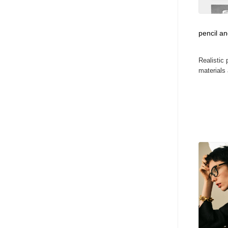
pencil an
Realistic 
materials 