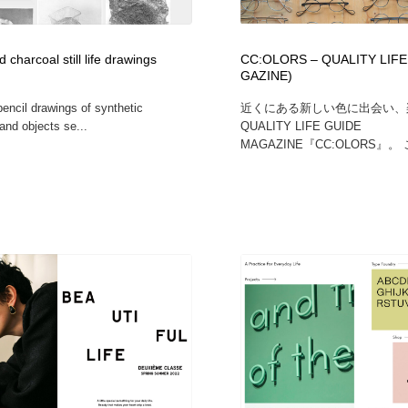
d charcoal still life drawings
CC:OLORS – QUALITY LIFE
GAZINE)
pencil drawings of synthetic
近くにある新しい色に出会い、
and objects se...
QUALITY LIFE GUIDE
MAGAZINE『CC:OLORS』。 