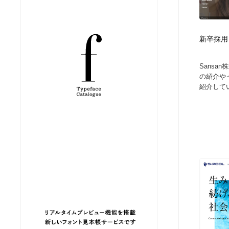
縫製・革製品・靴・鞄
ジュエリー・装飾品
54
新卒採用 
ジュエリー・装飾品
建築・空間・工務店・内装・店舗・環境デザイン
276
Sansa
建築・空間・工務店・内装・店舗・環境デザイン
商業施設・商業ビル
33
の紹介や
紹介してい
商業施設・商業ビル
コスメ・化粧品・石鹸・シャンプー・ヘアケア・香水
220
コスメ・化粧品・石鹸・シャンプー・ヘアケア・香水
飲食・レストラン・カフェ
181
飲食・レストラン・カフェ
材料：糸・布・紙・プラスチック・石・木材
38
材料：糸・布・紙・プラスチック・石・木材
日本の歴史・資料・伝統・将棋・囲碁
4
日本の歴史・資料・伝統・将棋・囲碁
ヘアサロン・美容院・理髪店・エステ
60