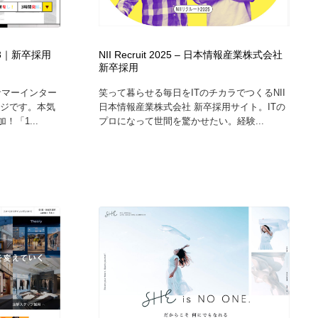
ホテル・旅館・温泉・銭湯・サウナ
スポーツ・スポーツ用品・トレーニング・ダイエット
71
3｜新卒採用
NII Recruit 2025 – 日本情報産業株式会社
スポーツ・スポーツ用品・トレーニング・ダイエット
育児・ベイビー・玩具・絵本
27
新卒採用
サマーインター
笑って暮らせる毎日をITのチカラでつくるNII
育児・ベイビー・玩具・絵本
求人・採用・転職・就職・人材紹介
379
ージです。本気
日本情報産業株式会社 新卒採用サイト。ITの
！「1...
プロになって世間を驚かせたい。経験...
求人・採用・転職・就職・人材紹介
起業・事業支援・ボランティア・NPO
8
起業・事業支援・ボランティア・NPO
テクノロジー・AI・人工知能・スマートホーム・オンライン
74
テクノロジー・AI・人工知能・スマートホーム・オンライン
音楽・アーティスト・楽器・舞台・演劇・ミュージカル・ダ
152
ンス
音楽・アーティスト・楽器・舞台・演劇・ミュージカル・ダ
マッチングサービス
22
ンス
マッチングサービス
グラフィティ・Graffiti・ストリートアート
4