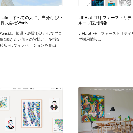
鉛筆画・木炭画・デッサン・クロッキー
Drawing Software / お絵かきソフト・アプリ・ブラシ
11
Your Life すべての人に、自分らしい
LIFE at FR | ファースト
Drawing Software / お絵かきソフト・アプリ・ブラシ
株式会社Waris
ループ採用情報
arisは、知識・経験を活かしてプロ
LIFE at FR | ファーストリ
由に働きたい個人の皆様と、多様な
プ採用情報...
を活かしてイノベーションを創出