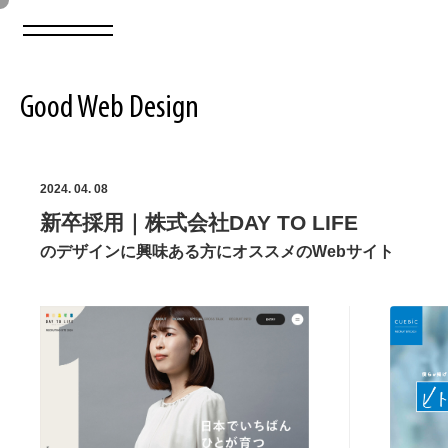
Good Web Design
2026年08月07日の登録サイト数は8549件です
2024. 04. 08
新卒採用｜株式会社DAY TO LIFE
登録Webサイト全一覧
8549
のデザインに興味ある方にオススメのWebサイト
登録Webサイト全一覧!
ABOUT
ABOUT
業界別 登録Webサイト一覧
Web制作会社・プロダクション・デジタル
579