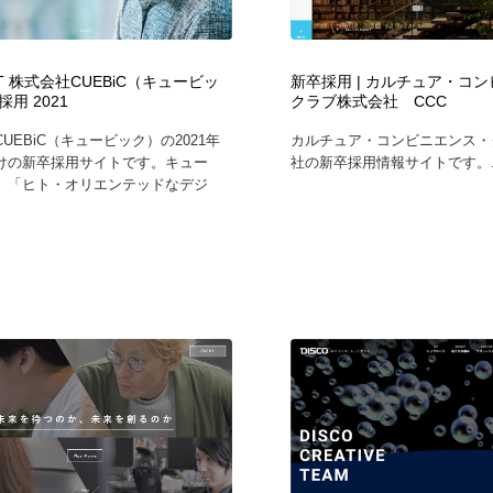
フォトグラファー・カメラマン・写真
グラフィックデザイン・デザイン事務所
485
IT 株式会社CUEBiC（キュービッ
新卒採用 | カルチュア・コ
用 2021
クラブ株式会社 CCC
グラフィックデザイン・デザイン事務所
コンテンツ・メディア制作会社
9
UEBiC（キュービック）の2021年
カルチュア・コンビニエンス・
けの新卒採用サイトです。キュー
社の新卒採用情報サイトです。..
コンテンツ・メディア制作会社
編集・ライティング・コピーライター
19
、「ヒト・オリエンテッドなデジ
編集・ライティング・コピーライター
撮影スタジオ・撮影用小物・背景ボード・リース・レンタル
20
撮影スタジオ・撮影用小物・背景ボード・リース・レンタル
レンタルサーバー・クラウドサービス・ドメイン
10
レンタルサーバー・クラウドサービス・ドメイン
3D・CG・モーションデザイン
20
3D・CG・モーションデザイン
ライフスタイル・家具・生活雑貨・家電
320
ライフスタイル・家具・生活雑貨・家電
時計・腕時計
28