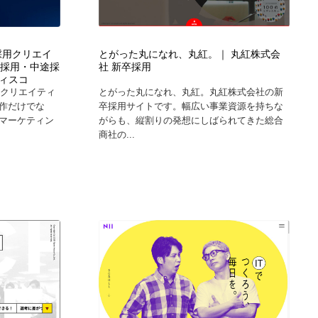
カメラ・レンズ
アニメーション・キャラクターデザイン
23
M｜採用クリエイ
とがった丸になれ、丸紅。｜ 丸紅株式会
アニメーション・キャラクターデザイン
オフィス・シェアオフィス・コワーキング・シェアスペース
46
卒採用・中途採
社 新卒採用
ィスコ
のクリエイティ
とがった丸になれ、丸紅。丸紅株式会社の新
オフィス・シェアオフィス・コワーキング・シェアスペース
ファッション・洋服
511
作だけでな
卒採用サイトです。幅広い事業資源を持ちな
マーケティン
がらも、縦割りの発想にしばられてきた総合
商社の...
ファッション・洋服
食品・飲料・酒・菓子
444
食品・飲料・酒・菓子
陶芸・窯・ガラス・木工・手工芸
34
陶芸・窯・ガラス・木工・手工芸
宇宙
9
宇宙
書籍・本屋・出版・作家・小説家・脚本家
58
書籍・本屋・出版・作家・小説家・脚本家
ホテル・旅館・温泉・銭湯・サウナ
149