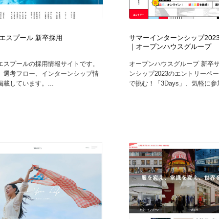
自動車・船・飛行機・交通・自転車
アウトドア・キャンプ・登山
40
エスプール 新卒採用
サマーインターンシップ202
アウトドア・キャンプ・登山
ウェディング・結婚
38
｜オープンハウスグループ
エスプールの採用情報サイトです。
オープンハウスグループ 新卒
ウェディング・結婚
法律・監査・税理士・弁護士・司法書士・行政
29
、選考フロー、インターンシップ情
ンシップ2023のエントリーペ
載しています。...
で挑む！「3Days」、気軽に参加
法律・監査・税理士・弁護士・司法書士・行政
金融・銀行・投資・保険・M&A・商社
78
金融・銀行・投資・保険・M&A・商社
システム開発・IT・決済・アプリ・ソフトウェア
99
システム開発・IT・決済・アプリ・ソフトウェア
映画・アニメ・DVD・動画配信・放送・TV・ラジオ
65
映画・アニメ・DVD・動画配信・放送・TV・ラジオ
キャンペーン・イベント・ワークショップ・コンペティショ
77
ン
キャンペーン・イベント・ワークショップ・コンペティショ
鉛筆画・木炭画・デッサン・クロッキー
15
ン