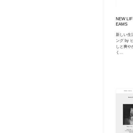
NEW LIF
EAMS
新しい生
ング by
しと爽や
く...