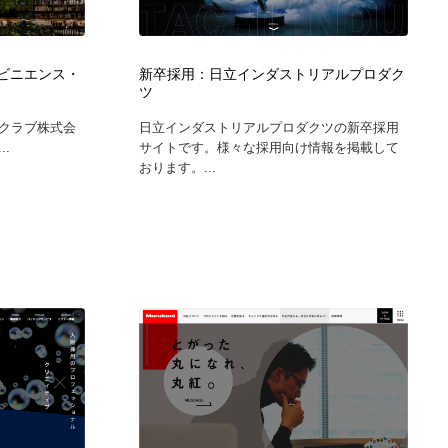
広告・マーケティング・PR・企画・プロデュース
印刷・製本・包装・グッズ
43
ンビニエンス・
新卒採用：日立インダストリアルプロダク
ツ
印刷・製本・包装・グッズ
フォント・フリーフォント / 書体
238
クラブ株式会
日立インダストリアルプロダクツの新卒採用
.
サイトです。様々な採用向け情報を掲載して
フォント・フリーフォント / 書体
スタイリスト・ヘア＆メークアップ・プロップ・セットデザ
18
おります。...
イン
スタイリスト・ヘア＆メークアップ・プロップ・セットデザ
コーダー・エンジニア・デベロッパー
136
イン
コーダー・エンジニア・デベロッパー
ネット通販・EC・オークション・フリマ
15
ネット通販・EC・オークション・フリマ
眼鏡・コンタクトレンズ・サングラス
30
眼鏡・コンタクトレンズ・サングラス
ネオンサイン・ネオン菅・オリジナル
7
ネオンサイン・ネオン菅・オリジナル
カメラ・レンズ
18