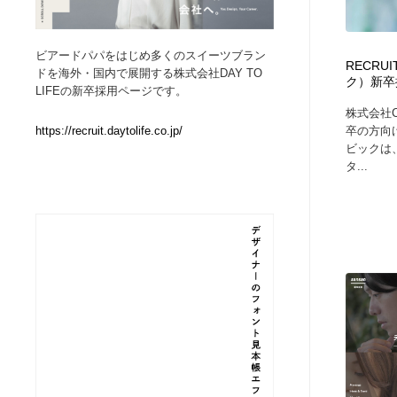
Web制作会社・プロダクション・デジタル
ブランディング・コンサルティング
151
ビアードパパをはじめ多くのスイーツブラン
RECRU
ドを海外・国内で展開する株式会社DAY TO
ク）新卒採
ブランディング・コンサルティング
イラストレーター
160
LIFEの新卒採用ページです。
株式会社C
卒の方向
https://recruit.daytolife.co.jp/
イラストレーター
レタリング・カリグラフィ・サイン・看板
31
ビックは
タ...
レタリング・カリグラフィ・サイン・看板
映像・クリエイター・プロダクション
164
映像・クリエイター・プロダクション
Javascript・WordPress・CSS・SEO・コーディング
97
Javascript・WordPress・CSS・SEO・コーディング
フリー素材・写真・モックアップ
41
フリー素材・写真・モックアップ
プロダクト・インテリア
139
プロダクト・インテリア
縫製・革製品・靴・鞄
55