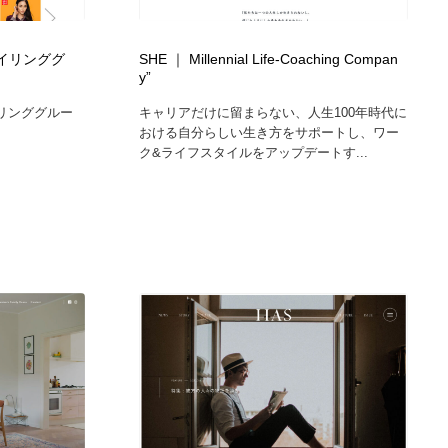
グラフィティ・Graffiti・ストリートアート
ニュース・マガジン・メディア・SNS・YouTube
346
リテイリンググ
SHE ｜ Millennial Life-Coaching Compan
ニュース・マガジン・メディア・SNS・YouTube
y”
テイリンググルー
キャリアだけに留まらない、人生100年時代に
おける自分らしい生き方をサポートし、ワー
ク&ライフスタイルをアップデートす...