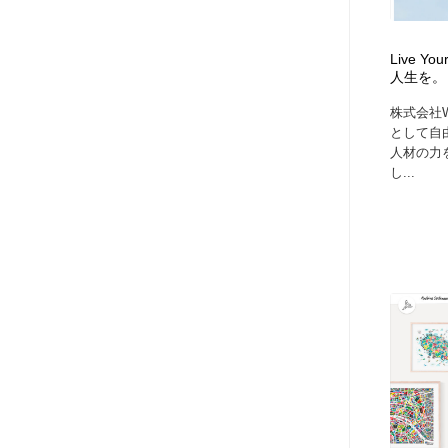
アート・芸術・美術館・美術展・博物館・ギャラリー
GWD スタッフお気に入り
201
Live 
GWD スタッフお気に入り
人生を。 
株式会社W
として自
人材の力
し...