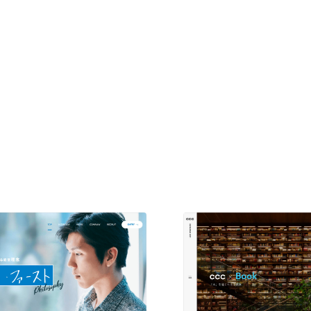
現役Webデザイナーによるコラム
15
現役Webデザイナーによるコラム
人気ランキング TOP100
人気ランキング TOP100
フォトグラファー・カメラマン・写真
257