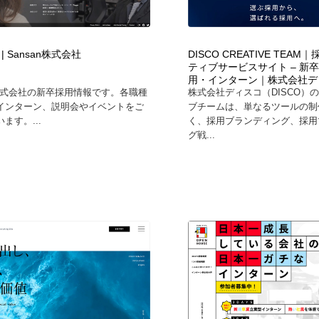
時計・腕時計
おもちゃ・ホビー・ゲーム
35
| Sansan株式会社
DISCO CREATIVE TEA
おもちゃ・ホビー・ゲーム
建設・住宅・不動産・倉庫
197
ティブサービスサイト – 新
用・インターン｜株式会社デ
n株式会社の新卒採用情報です。各職種
株式会社ディスコ（DISCO）
建設・住宅・不動産・倉庫
携帯電話・通信・サービス
15
インターン、説明会やイベントをご
ブチームは、単なるツールの制
ます。...
く、採用ブランディング、採用
グ戦...
携帯電話・通信・サービス
農業・林業・漁業・畜産・鉱業・燃料
54
農業・林業・漁業・畜産・鉱業・燃料
植物・花・ガーデニング・造園
42
植物・花・ガーデニング・造園
工業・加工・技術・機械・電気
59
工業・加工・技術・機械・電気
動物園・水族館・公園・テーマパーク・アミューズメント
23
動物園・水族館・公園・テーマパーク・アミューズメント
自動車・船・飛行機・交通・自転車
71