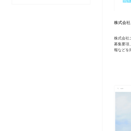
ヘアサロン・美容院・理髪店・エステ
旅行・観光・電車・航空会社
55
株式会社
旅行・観光・電車・航空会社
ペット・トリミング
20
株式会社
ペット・トリミング
宗教・神社仏閣・禅・寺・神社
33
募集要項
報などを掲
宗教・神社仏閣・禅・寺・神社
健康・医療・福祉・病院・歯医者・製薬・薬品
200
健康・医療・福祉・病院・歯医者・製薬・薬品
教育・スクール・保育・幼稚園・小中高・大学・専門学校
173
教育・スクール・保育・幼稚園・小中高・大学・専門学校
日本伝統：着物・織物・舞踊・歌舞伎・茶道・華道・書道
17
日本伝統：着物・織物・舞踊・歌舞伎・茶道・華道・書道
芸能人・俳優・女優・タレント・モデル・芸能事務所
42
芸能人・俳優・女優・タレント・モデル・芸能事務所
アート・芸術・美術館・美術展・博物館・ギャラリー
383