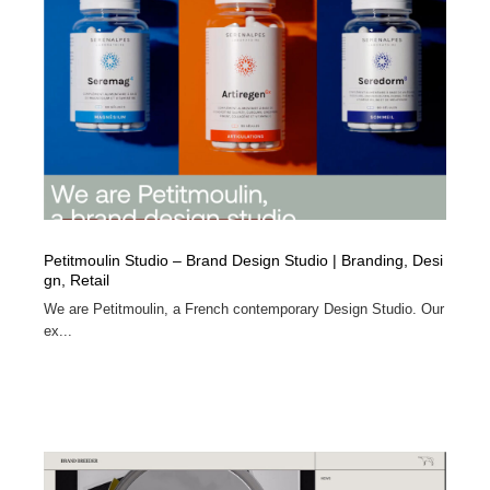
縫製・革製品・靴・鞄
55
縫製・革製品・靴・鞄
時計・腕時計
28
時計・腕時計
カメラ・レンズ
18
カメラ・レンズ
ジュエリー・装飾品
54
ジュエリー・装飾品
おもちゃ・ホビー・ゲーム
35
Petitmoulin Studio – Brand Design Studio | Branding, Desi
おもちゃ・ホビー・ゲーム
アニメーション・キャラクターデザイン
23
gn, Retail
We are Petitmoulin, a French contemporary Design Studio. Our
アニメーション・キャラクターデザイン
建築・空間・工務店・内装・店舗・環境デザイン
276
ex...
建築・空間・工務店・内装・店舗・環境デザイン
建設・住宅・不動産・倉庫
197
建設・住宅・不動産・倉庫
オフィス・シェアオフィス・コワーキング・シェアス
46
ペース