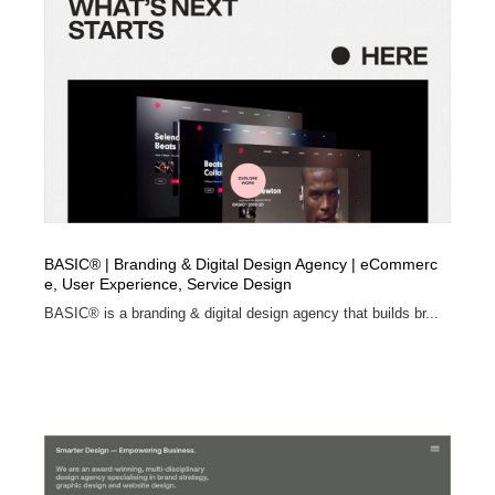
陶芸・窯・ガラス・木工・手工芸
材料：糸・布・紙・プラスチック・石・木材
38
材料：糸・布・紙・プラスチック・石・木材
工業・加工・技術・機械・電気
59
工業・加工・技術・機械・電気
宇宙
9
宇宙
日本の歴史・資料・伝統・将棋・囲碁
4
日本の歴史・資料・伝統・将棋・囲碁
動物園・水族館・公園・テーマパーク・アミューズメン
23
ト
BASIC® | Branding & Digital Design Agency | eCommerc
e, User Experience, Service Design
動物園・水族館・公園・テーマパーク・アミューズメン
書籍・本屋・出版・作家・小説家・脚本家
58
BASIC® is a branding & digital design agency that builds br...
ト
書籍・本屋・出版・作家・小説家・脚本家
ヘアサロン・美容院・理髪店・エステ
60
ヘアサロン・美容院・理髪店・エステ
自動車・船・飛行機・交通・自転車
71
自動車・船・飛行機・交通・自転車
ホテル・旅館・温泉・銭湯・サウナ
149