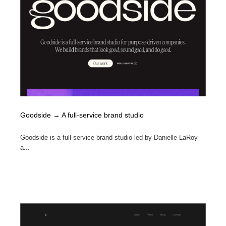
イラストレーター
コンテンツ・メディア制作会社
9
コンテンツ・メディア制作会社
フォント・フリーフォント / 書体
238
フォント・フリーフォント / 書体
レタリング・カリグラフィ・サイン・看板
31
レタリング・カリグラフィ・サイン・看板
編集・ライティング・コピーライター
19
編集・ライティング・コピーライター
スタイリスト・ヘア＆メークアップ・プロップ・セット
Goodside → A full-service brand studio
18
デザイン
Goodside is a full-service brand studio led by Danielle LaRoy
スタイリスト・ヘア＆メークアップ・プロップ・セット
映像・クリエイター・プロダクション
164
a...
デザイン
映像・クリエイター・プロダクション
撮影スタジオ・撮影用小物・背景ボード・リース・レン
20
タル
撮影スタジオ・撮影用小物・背景ボード・リース・レン
コーダー・エンジニア・デベロッパー
136
タル