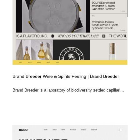
オフィス・シェアオフィス・コワーキング・シェアス
商業施設・商業ビル
33
ペース
商業施設・商業ビル
携帯電話・通信・サービス
15
携帯電話・通信・サービス
ファッション・洋服
511
ファッション・洋服
コスメ・化粧品・石鹸・シャンプー・ヘアケア・香水
220
コスメ・化粧品・石鹸・シャンプー・ヘアケア・香水
農業・林業・漁業・畜産・鉱業・燃料
54
Brand Breeder Wine & Spirits Feeling | Brand Breeder
農業・林業・漁業・畜産・鉱業・燃料
食品・飲料・酒・菓子
444
Brand Breeder is a laboratory of biodiversity settled capillari...
食品・飲料・酒・菓子
飲食・レストラン・カフェ
182
飲食・レストラン・カフェ
植物・花・ガーデニング・造園
42
植物・花・ガーデニング・造園
陶芸・窯・ガラス・木工・手工芸
34