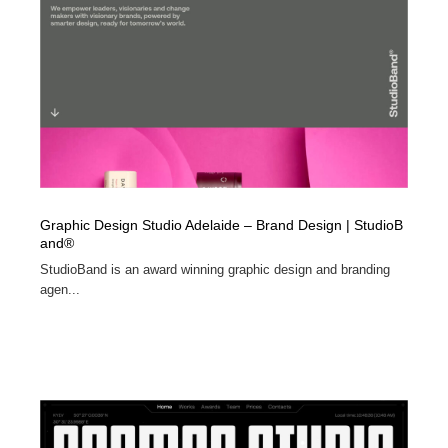
ホテル・旅館・温泉・銭湯・サウナ
旅行・観光・電車・航空会社
55
旅行・観光・電車・航空会社
アウトドア・キャンプ・登山
40
アウトドア・キャンプ・登山
スポーツ・スポーツ用品・トレーニング・ダイエット
71
スポーツ・スポーツ用品・トレーニング・ダイエット
ペット・トリミング
20
ペット・トリミング
ウェディング・結婚
38
Graphic Design Studio Adelaide – Brand Design | StudioB
and®
ウェディング・結婚
育児・ベイビー・玩具・絵本
27
StudioBand is an award winning graphic design and branding
agen...
育児・ベイビー・玩具・絵本
宗教・神社仏閣・禅・寺・神社
33
宗教・神社仏閣・禅・寺・神社
法律・監査・税理士・弁護士・司法書士・行政
29
法律・監査・税理士・弁護士・司法書士・行政
求人・採用・転職・就職・人材紹介
379