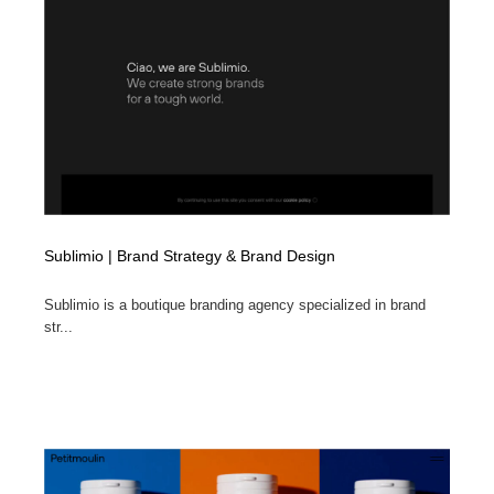
コーダー・エンジニア・デベロッパー
Javascript・WordPress・CSS・SEO・コーディング
97
Javascript・WordPress・CSS・SEO・コーディング
レンタルサーバー・クラウドサービス・ドメイン
10
レンタルサーバー・クラウドサービス・ドメイン
ネット通販・EC・オークション・フリマ
15
ネット通販・EC・オークション・フリマ
フリー素材・写真・モックアップ
41
フリー素材・写真・モックアップ
3D・CG・モーションデザイン
21
Sublimio | Brand Strategy & Brand Design
3D・CG・モーションデザイン
眼鏡・コンタクトレンズ・サングラス
30
Sublimio is a boutique branding agency specialized in brand
str...
眼鏡・コンタクトレンズ・サングラス
プロダクト・インテリア
139
プロダクト・インテリア
ライフスタイル・家具・生活雑貨・家電
320
ライフスタイル・家具・生活雑貨・家電
ネオンサイン・ネオン菅・オリジナル
7
ネオンサイン・ネオン菅・オリジナル