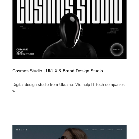
求人・採用・転職・就職・人材紹介
健康・医療・福祉・病院・歯医者・製薬・薬品
200
健康・医療・福祉・病院・歯医者・製薬・薬品
金融・銀行・投資・保険・M&A・商社
78
金融・銀行・投資・保険・M&A・商社
起業・事業支援・ボランティア・NPO
8
起業・事業支援・ボランティア・NPO
教育・スクール・保育・幼稚園・小中高・大学・専門学
173
校
教育・スクール・保育・幼稚園・小中高・大学・専門学
システム開発・IT・決済・アプリ・ソフトウェア
99
Cosmos Studio | UI/UX & Brand Design Studio
校
システム開発・IT・決済・アプリ・ソフトウェア
テクノロジー・AI・人工知能・スマートホーム・オンラ
Digital design studio from Ukraine. We help IT tech companies
74
イン
w...
テクノロジー・AI・人工知能・スマートホーム・オンラ
日本伝統：着物・織物・舞踊・歌舞伎・茶道・華道・書
17
イン
道
日本伝統：着物・織物・舞踊・歌舞伎・茶道・華道・書
映画・アニメ・DVD・動画配信・放送・TV・ラジオ
65
道