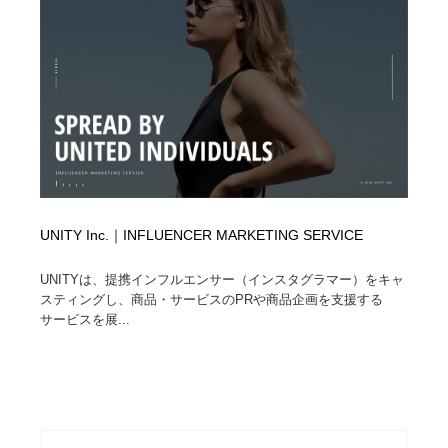
映画・アニメ・DVD・動画配信・放送・TV・ラジオ
音楽・アーティスト・楽器・舞台・演劇・ミュージカ
152
ル・ダンス
音楽・アーティスト・楽器・舞台・演劇・ミュージカ
芸能人・俳優・女優・タレント・モデル・芸能事務所
42
ル・ダンス
芸能人・俳優・女優・タレント・モデル・芸能事務所
キャンペーン・イベント・ワークショップ・コンペティ
77
ション
キャンペーン・イベント・ワークショップ・コンペティ
マッチングサービス
22
ション
UNITY Inc.｜INFLUENCER MARKETING SERVICE
マッチングサービス
アート・芸術・美術館・美術展・博物館・ギャラリー
383
UNITYは、提携インフルエンサー（インスタグラマー）をキャ
アート・芸術・美術館・美術展・博物館・ギャラリー
鉛筆画・木炭画・デッサン・クロッキー
15
スティングし、商品・サービスのPRや商品企画を支援する
サービスを展...
鉛筆画・木炭画・デッサン・クロッキー
グラフィティ・Graffiti・ストリートアート
4
グラフィティ・Graffiti・ストリートアート
GWD スタッフお気に入り
201
GWD スタッフお気に入り
Drawing Software / お絵かきソフト・アプリ・ブラシ
11