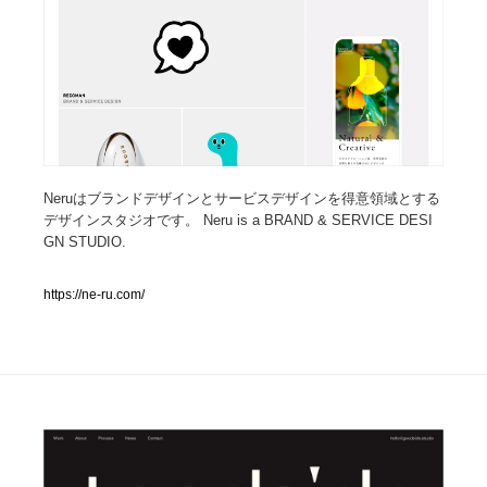
人気ランキング TOP100
業界別 登録Webサイト一覧
Web制作会社・プロダクション・デジタル
579
Web制作会社・プロダクション・デジタル
フォトグラファー・カメラマン・写真
257
Neruはブランドデザインとサービスデザインを得意領域とする
デザインスタジオです。 Neru is a BRAND & SERVICE DESI
GN STUDIO.
フォトグラファー・カメラマン・写真
広告・マーケティング・PR・企画・プロデュース
182
https://ne-ru.com/
広告・マーケティング・PR・企画・プロデュース
ブランディング・コンサルティング
151
ブランディング・コンサルティング
グラフィックデザイン・デザイン事務所
485
グラフィックデザイン・デザイン事務所
印刷・製本・包装・グッズ
43
印刷・製本・包装・グッズ
イラストレーター
160