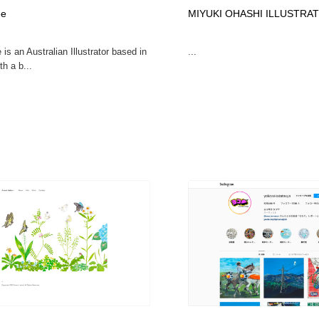
鉛筆画・木炭画・デッサン・クロッキー
Drawing Software / お絵かきソフト・アプリ・ブラシ
11
ee
MIYUKI OHASHI ILLUSTRA
is an Australian Illustrator based in
...
Drawing Software / お絵かきソフト・アプリ・ブラシ
h a b...