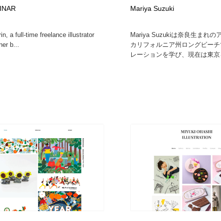
INAR
Mariya Suzuki
自動車・船・飛行機・交通・自転車
アウトドア・キャンプ・登山
40
in, a full-time freelance illustrator
Mariya Suzukiは奈良生ま
アウトドア・キャンプ・登山
ウェディング・結婚
38
er b...
カリフォルニア州ロングビーチ
レーションを学び、現在は東京を
ウェディング・結婚
法律・監査・税理士・弁護士・司法書士・行政
29
法律・監査・税理士・弁護士・司法書士・行政
金融・銀行・投資・保険・M&A・商社
78
金融・銀行・投資・保険・M&A・商社
システム開発・IT・決済・アプリ・ソフトウェア
99
システム開発・IT・決済・アプリ・ソフトウェア
映画・アニメ・DVD・動画配信・放送・TV・ラジオ
65
映画・アニメ・DVD・動画配信・放送・TV・ラジオ
キャンペーン・イベント・ワークショップ・コンペティショ
77
ン
キャンペーン・イベント・ワークショップ・コンペティショ
鉛筆画・木炭画・デッサン・クロッキー
15
ン