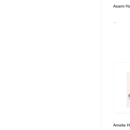
Asami Ha
...
Amelie H