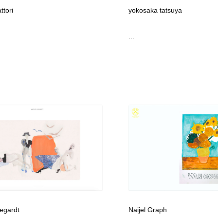
ttori
yokosaka tatsuya
...
egardt
Naijel Graph