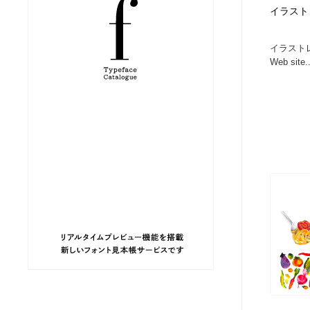
イラストレ
縫製・革製品・靴・鞄
ジュエリー・装飾品
54
イラスト
Web site..
ジュエリー・装飾品
建築・空間・工務店・内装・店舗・環境デザイン
276
建築・空間・工務店・内装・店舗・環境デザイン
商業施設・商業ビル
33
商業施設・商業ビル
コスメ・化粧品・石鹸・シャンプー・ヘアケア・香水
220
コスメ・化粧品・石鹸・シャンプー・ヘアケア・香水
飲食・レストラン・カフェ
181
飲食・レストラン・カフェ
材料：糸・布・紙・プラスチック・石・木材
38
材料：糸・布・紙・プラスチック・石・木材
日本の歴史・資料・伝統・将棋・囲碁
4
日本の歴史・資料・伝統・将棋・囲碁
ヘアサロン・美容院・理髪店・エステ
60