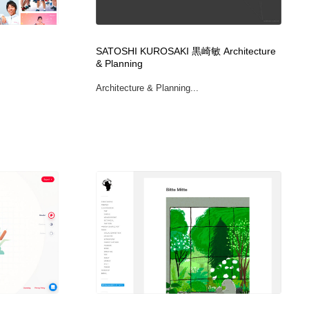
広告・マーケティング・PR・企画・プロデュース
印刷・製本・包装・グッズ
43
SATOSHI KUROSAKI 黒崎敏 Architecture
& Planning
印刷・製本・包装・グッズ
フォント・フリーフォント / 書体
238
Architecture & Planning...
フォント・フリーフォント / 書体
スタイリスト・ヘア＆メークアップ・プロップ・セットデザ
18
イン
スタイリスト・ヘア＆メークアップ・プロップ・セットデザ
コーダー・エンジニア・デベロッパー
136
イン
コーダー・エンジニア・デベロッパー
ネット通販・EC・オークション・フリマ
15
ネット通販・EC・オークション・フリマ
眼鏡・コンタクトレンズ・サングラス
30
眼鏡・コンタクトレンズ・サングラス
ネオンサイン・ネオン菅・オリジナル
7
ネオンサイン・ネオン菅・オリジナル
カメラ・レンズ
18