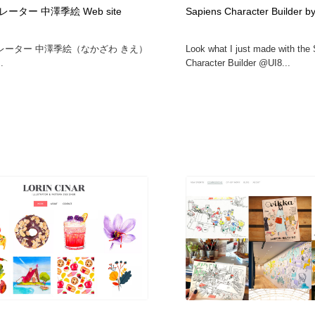
ーター 中澤季絵 Web site
Sapiens Character Builder by
時計・腕時計
おもちゃ・ホビー・ゲーム
35
レーター 中澤季絵（なかざわ きえ）
Look what I just made with the
.
Character Builder @UI8...
おもちゃ・ホビー・ゲーム
建設・住宅・不動産・倉庫
197
建設・住宅・不動産・倉庫
携帯電話・通信・サービス
15
携帯電話・通信・サービス
農業・林業・漁業・畜産・鉱業・燃料
54
農業・林業・漁業・畜産・鉱業・燃料
植物・花・ガーデニング・造園
42
植物・花・ガーデニング・造園
工業・加工・技術・機械・電気
59
工業・加工・技術・機械・電気
動物園・水族館・公園・テーマパーク・アミューズメント
23
動物園・水族館・公園・テーマパーク・アミューズメント
自動車・船・飛行機・交通・自転車
71