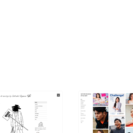
現役Webデザイナーによるコラム
15
現役Webデザイナーによるコラム
人気ランキング TOP100
人気ランキング TOP100
フォトグラファー・カメラマン・写真
257