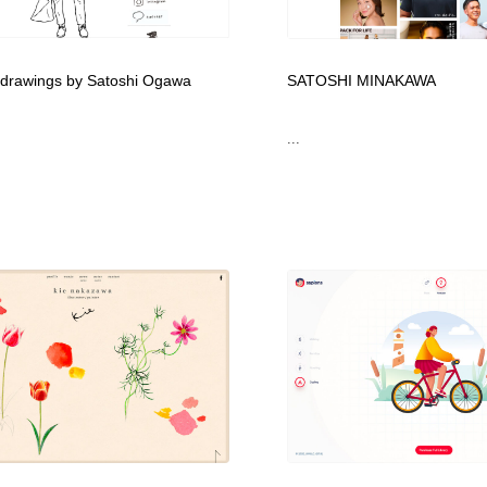
フォトグラファー・カメラマン・写真
グラフィックデザイン・デザイン事務所
485
 drawings by Satoshi Ogawa
SATOSHI MINAKAWA
グラフィックデザイン・デザイン事務所
コンテンツ・メディア制作会社
9
...
コンテンツ・メディア制作会社
編集・ライティング・コピーライター
19
編集・ライティング・コピーライター
撮影スタジオ・撮影用小物・背景ボード・リース・レンタル
20
撮影スタジオ・撮影用小物・背景ボード・リース・レンタル
レンタルサーバー・クラウドサービス・ドメイン
10
レンタルサーバー・クラウドサービス・ドメイン
3D・CG・モーションデザイン
20
3D・CG・モーションデザイン
ライフスタイル・家具・生活雑貨・家電
319
ライフスタイル・家具・生活雑貨・家電
時計・腕時計
28