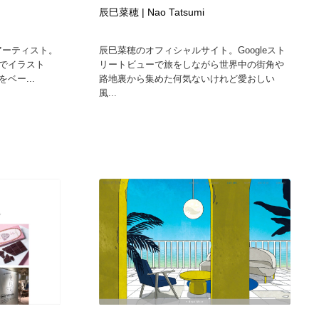
辰巳菜穂 | Nao Tatsumi
ホテル・旅館・温泉・銭湯・サウナ
スポーツ・スポーツ用品・トレーニング・ダイエット
71
れのアーティスト。
辰巳菜穂のオフィシャルサイト。Googleスト
スポーツ・スポーツ用品・トレーニング・ダイエット
育児・ベイビー・玩具・絵本
27
でイラスト
リートビューで旅をしながら世界中の街角や
ベー...
路地裏から集めた何気ないけれど愛おしい
風...
育児・ベイビー・玩具・絵本
求人・採用・転職・就職・人材紹介
379
求人・採用・転職・就職・人材紹介
起業・事業支援・ボランティア・NPO
8
起業・事業支援・ボランティア・NPO
テクノロジー・AI・人工知能・スマートホーム・オンライン
74
テクノロジー・AI・人工知能・スマートホーム・オンライン
音楽・アーティスト・楽器・舞台・演劇・ミュージカル・ダ
152
ンス
音楽・アーティスト・楽器・舞台・演劇・ミュージカル・ダ
マッチングサービス
22
ンス
マッチングサービス
グラフィティ・Graffiti・ストリートアート
4