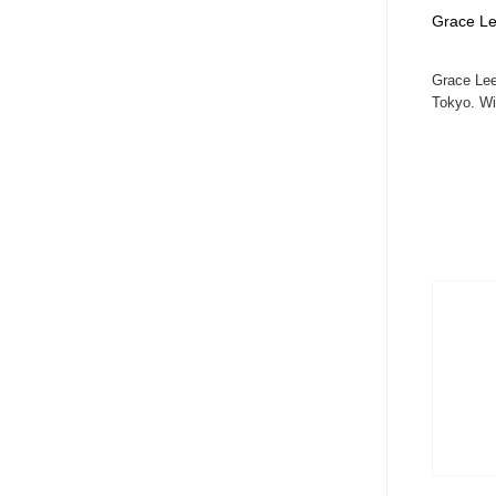
アート・芸術・美術館・美術展・博物館・ギャラリー
GWD スタッフお気に入り
201
Grace L
Grace Lee 
GWD スタッフお気に入り
Tokyo. Wit