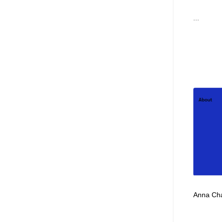
...
Anna Cha
...