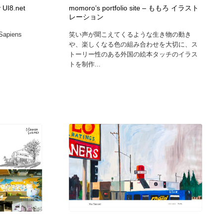
 UI8.net
momoro’s portfolio site – ももろ イラスト
レーション
カメラ・レンズ
アニメーション・キャラクターデザイン
23
 Sapiens
笑い声が聞こえてくるような生き物の動き
や、楽しくなる色の組み合わせを大切に、ス
アニメーション・キャラクターデザイン
オフィス・シェアオフィス・コワーキング・シェアスペース
46
トーリー性のある外国の絵本タッチのイラス
トを制作...
オフィス・シェアオフィス・コワーキング・シェアスペース
ファッション・洋服
511
ファッション・洋服
食品・飲料・酒・菓子
444
食品・飲料・酒・菓子
陶芸・窯・ガラス・木工・手工芸
34
陶芸・窯・ガラス・木工・手工芸
宇宙
9
宇宙
書籍・本屋・出版・作家・小説家・脚本家
58
書籍・本屋・出版・作家・小説家・脚本家
ホテル・旅館・温泉・銭湯・サウナ
149