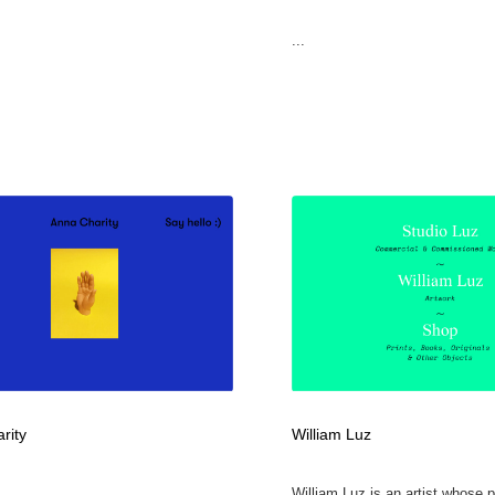
...
rity
William Luz
William Luz is an artist whose p