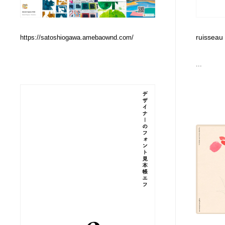
Web制作会社・プロダクション・デジタル
ブランディング・コンサルティング
151
ruisseau
https://satoshiogawa.amebaownd.com/
ブランディング・コンサルティング
イラストレーター
160
...
イラストレーター
レタリング・カリグラフィ・サイン・看板
31
レタリング・カリグラフィ・サイン・看板
映像・クリエイター・プロダクション
164
映像・クリエイター・プロダクション
Javascript・WordPress・CSS・SEO・コーディング
97
Javascript・WordPress・CSS・SEO・コーディング
フリー素材・写真・モックアップ
41
フリー素材・写真・モックアップ
プロダクト・インテリア
139
プロダクト・インテリア
縫製・革製品・靴・鞄
55