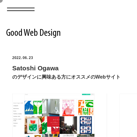
Good Web Design
2026年08月06日の登録サイト数は8548件です
2022. 06. 23
Satoshi Ogawa
登録Webサイト全一覧
8548
のデザインに興味ある方にオススメのWebサイト
登録Webサイト全一覧!
ABOUT
ABOUT
業界別 登録Webサイト一覧
Web制作会社・プロダクション・デジタル
579