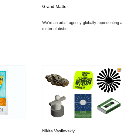
Grand Matter
We’re an artist agency globally representing a
roster of distin...
Nikita Vasilevskiy