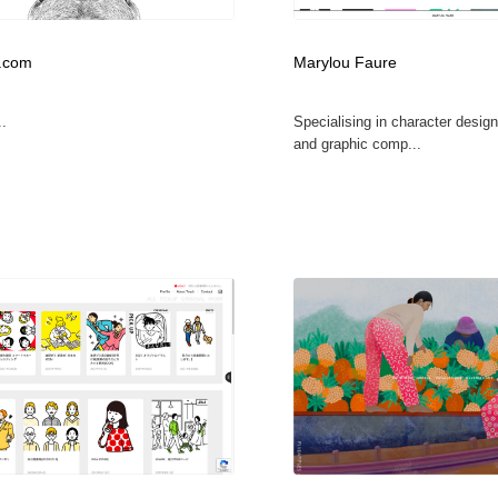
時計・腕時計
おもちゃ・ホビー・ゲーム
35
.com
Marylou Faure
おもちゃ・ホビー・ゲーム
建設・住宅・不動産・倉庫
197
.
Specialising in character design
and graphic comp...
建設・住宅・不動産・倉庫
携帯電話・通信・サービス
15
携帯電話・通信・サービス
農業・林業・漁業・畜産・鉱業・燃料
54
農業・林業・漁業・畜産・鉱業・燃料
植物・花・ガーデニング・造園
42
植物・花・ガーデニング・造園
工業・加工・技術・機械・電気
59
工業・加工・技術・機械・電気
動物園・水族館・公園・テーマパーク・アミューズメント
23
動物園・水族館・公園・テーマパーク・アミューズメント
自動車・船・飛行機・交通・自転車
71