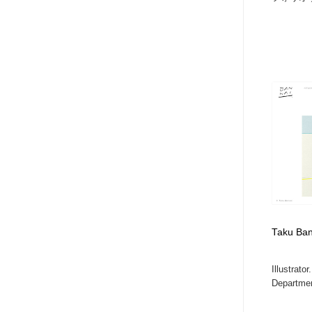
Taku Ban
Illustrato
Departmen