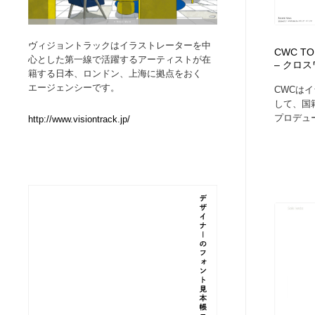
Web制作会社・プロダクション・デジタル
ブランディング・コンサルティング
151
ヴィジョントラックはイラストレーターを中
CWC TOK
心とした第一線で活躍するアーティストが在
– クロ
ブランディング・コンサルティング
イラストレーター
160
籍する日本、ロンドン、上海に拠点をおく
エージェンシーです。
CWCは
して、国
イラストレーター
レタリング・カリグラフィ・サイン・看板
31
プロデュース
http://www.visiontrack.jp/
レタリング・カリグラフィ・サイン・看板
映像・クリエイター・プロダクション
164
映像・クリエイター・プロダクション
Javascript・WordPress・CSS・SEO・コーディング
97
Javascript・WordPress・CSS・SEO・コーディング
フリー素材・写真・モックアップ
41
フリー素材・写真・モックアップ
プロダクト・インテリア
139
プロダクト・インテリア
縫製・革製品・靴・鞄
55