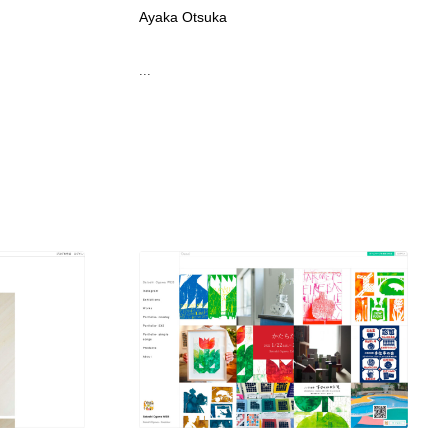
Ayaka Otsuka
ホテル・旅館・温泉・銭湯・サウナ
スポーツ・スポーツ用品・トレーニング・ダイエット
71
...
スポーツ・スポーツ用品・トレーニング・ダイエット
育児・ベイビー・玩具・絵本
27
育児・ベイビー・玩具・絵本
求人・採用・転職・就職・人材紹介
379
求人・採用・転職・就職・人材紹介
起業・事業支援・ボランティア・NPO
8
起業・事業支援・ボランティア・NPO
テクノロジー・AI・人工知能・スマートホーム・オンライン
74
テクノロジー・AI・人工知能・スマートホーム・オンライン
音楽・アーティスト・楽器・舞台・演劇・ミュージカル・ダ
152
ンス
音楽・アーティスト・楽器・舞台・演劇・ミュージカル・ダ
マッチングサービス
22
ンス
マッチングサービス
グラフィティ・Graffiti・ストリートアート
4