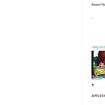
アート・芸術・美術館・美術展・博物館・ギャラリー
GWD スタッフお気に入り
201
Asami Ha
...
GWD スタッフお気に入り
APPLEFA