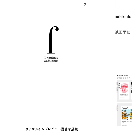
縫製・革製品・靴・鞄
ジュエリー・装飾品
54
sakikeda
ジュエリー・装飾品
建築・空間・工務店・内装・店舗・環境デザイン
276
池田早秋..
建築・空間・工務店・内装・店舗・環境デザイン
商業施設・商業ビル
33
商業施設・商業ビル
コスメ・化粧品・石鹸・シャンプー・ヘアケア・香水
220
コスメ・化粧品・石鹸・シャンプー・ヘアケア・香水
飲食・レストラン・カフェ
181
飲食・レストラン・カフェ
材料：糸・布・紙・プラスチック・石・木材
38
材料：糸・布・紙・プラスチック・石・木材
日本の歴史・資料・伝統・将棋・囲碁
4
日本の歴史・資料・伝統・将棋・囲碁
ヘアサロン・美容院・理髪店・エステ
60