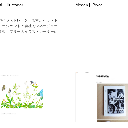
– illustrator
Megan j .Pryce
自動車・船・飛行機・交通・自転車
アウトドア・キャンプ・登山
40
のイラストレーターです。イラスト
...
アウトドア・キャンプ・登山
ウェディング・結婚
38
エージェントの会社でマネージャー
験後、フリーのイラストレーターに
ウェディング・結婚
法律・監査・税理士・弁護士・司法書士・行政
29
法律・監査・税理士・弁護士・司法書士・行政
金融・銀行・投資・保険・M&A・商社
78
金融・銀行・投資・保険・M&A・商社
システム開発・IT・決済・アプリ・ソフトウェア
99
システム開発・IT・決済・アプリ・ソフトウェア
映画・アニメ・DVD・動画配信・放送・TV・ラジオ
65
映画・アニメ・DVD・動画配信・放送・TV・ラジオ
キャンペーン・イベント・ワークショップ・コンペティショ
77
ン
キャンペーン・イベント・ワークショップ・コンペティショ
鉛筆画・木炭画・デッサン・クロッキー
15
ン