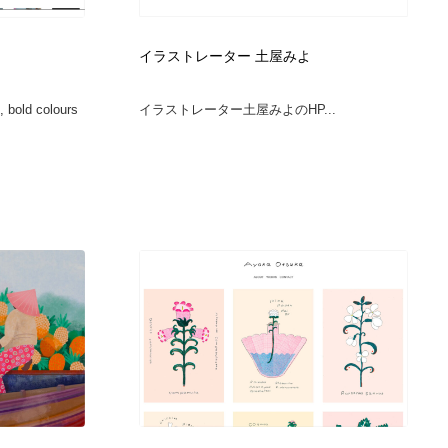
カメラ・レンズ
アニメーション・キャラクターデザイン
23
イラストレーター 土屋みよ
アニメーション・キャラクターデザイン
オフィス・シェアオフィス・コワーキング・シェアスペース
46
, bold colours
イラストレーター土屋みよのHP...
オフィス・シェアオフィス・コワーキング・シェアスペース
ファッション・洋服
511
ファッション・洋服
食品・飲料・酒・菓子
444
食品・飲料・酒・菓子
陶芸・窯・ガラス・木工・手工芸
34
陶芸・窯・ガラス・木工・手工芸
宇宙
9
宇宙
書籍・本屋・出版・作家・小説家・脚本家
58
書籍・本屋・出版・作家・小説家・脚本家
ホテル・旅館・温泉・銭湯・サウナ
149