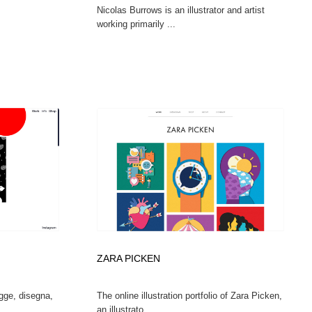
Nicolas Burrows is an illustrator and artist
working primarily ...
ZARA PICKEN
egge, disegna,
The online illustration portfolio of Zara Picken,
an illustrato...