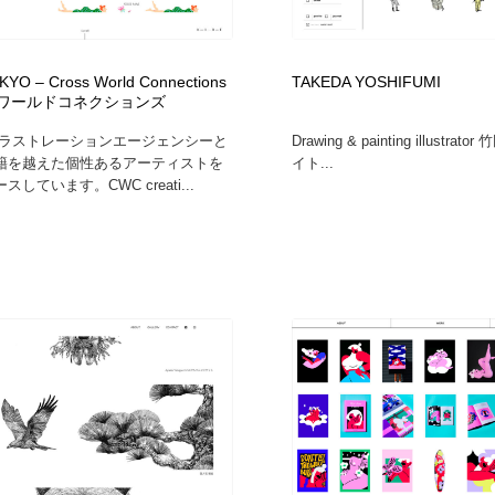
フォトグラファー・カメラマン・写真
グラフィックデザイン・デザイン事務所
485
YO – Cross World Connections
TAKEDA YOSHIFUMI
スワールドコネクションズ
グラフィックデザイン・デザイン事務所
コンテンツ・メディア制作会社
9
イラストレーションエージェンシーと
Drawing & painting illustrat
籍を越えた個性あるアーティストを
イト...
コンテンツ・メディア制作会社
編集・ライティング・コピーライター
19
しています。CWC creati...
編集・ライティング・コピーライター
撮影スタジオ・撮影用小物・背景ボード・リース・レンタル
20
撮影スタジオ・撮影用小物・背景ボード・リース・レンタル
レンタルサーバー・クラウドサービス・ドメイン
10
レンタルサーバー・クラウドサービス・ドメイン
3D・CG・モーションデザイン
20
3D・CG・モーションデザイン
ライフスタイル・家具・生活雑貨・家電
319
ライフスタイル・家具・生活雑貨・家電
時計・腕時計
28