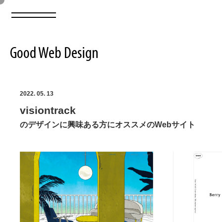
Good Web Design
2026年08月06日の登録サイト数は8548件です
2022. 05. 13
visiontrack
登録Webサイト全一覧
8548
のデザインに興味ある方にオススメのWebサイト
登録Webサイト全一覧!
ABOUT
ABOUT
業界別 登録Webサイト一覧
Web制作会社・プロダクション・デジタル
579