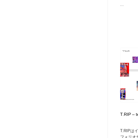
...
T.RIP – 
T.RIP
フォリオサ