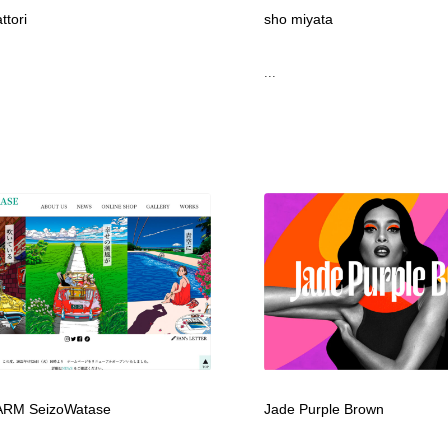
鉛筆画・木炭画・デッサン・クロッキー
Drawing Software / お絵かきソフト・アプリ・ブラシ
11
ttori
sho miyata
...
Drawing Software / お絵かきソフト・アプリ・ブラシ
RM SeizoWatase
Jade Purple Brown