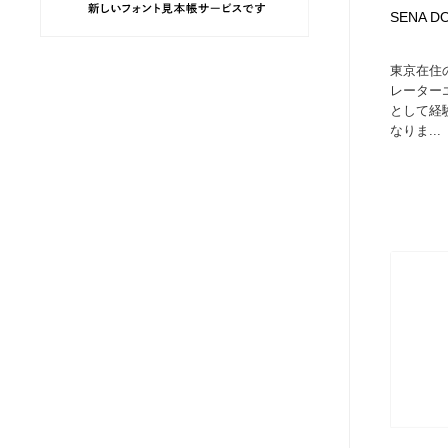
SENA DOI 
ヘアサロン・美容院・理髪店・エステ
旅行・観光・電車・航空会社
55
東京在住
旅行・観光・電車・航空会社
ペット・トリミング
20
レーター
として経
なりま...
ペット・トリミング
宗教・神社仏閣・禅・寺・神社
33
宗教・神社仏閣・禅・寺・神社
健康・医療・福祉・病院・歯医者・製薬・薬品
200
健康・医療・福祉・病院・歯医者・製薬・薬品
教育・スクール・保育・幼稚園・小中高・大学・専門学校
173
教育・スクール・保育・幼稚園・小中高・大学・専門学校
日本伝統：着物・織物・舞踊・歌舞伎・茶道・華道・書道
17
日本伝統：着物・織物・舞踊・歌舞伎・茶道・華道・書道
芸能人・俳優・女優・タレント・モデル・芸能事務所
42
芸能人・俳優・女優・タレント・モデル・芸能事務所
アート・芸術・美術館・美術展・博物館・ギャラリー
383