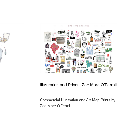
Illustration and Prints | Zoe More O’Ferrall
Commercial illustration and Art Map Prints by
Zoe More O'Ferral...