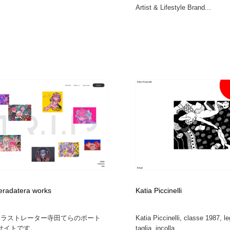
Artist & Lifestyle Brand...
teradatera works
Katia Piccinelli
はイラストレーター寺田てらのポート
Katia Piccinelli, classe 1987, l
イトです。...
taglia, incolla ...