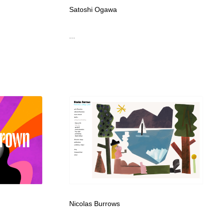
グラフィティ・Graffiti・ストリートアート
ニュース・マガジン・メディア・SNS・YouTube
346
Satoshi Ogawa
...
ニュース・マガジン・メディア・SNS・YouTube
Nicolas Burrows