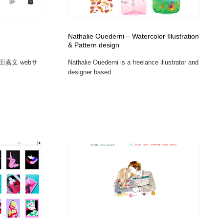
広告・マーケティング・PR・企画・プロデュース
印刷・製本・包装・グッズ
43
Nathalie Ouederni – Watercolor Illustration
& Pattern design
印刷・製本・包装・グッズ
フォント・フリーフォント / 書体
238
or 竹田嘉文 webサ
Nathalie Ouederni is a freelance illustrator and
designer based...
フォント・フリーフォント / 書体
スタイリスト・ヘア＆メークアップ・プロップ・セットデザ
18
イン
スタイリスト・ヘア＆メークアップ・プロップ・セットデザ
コーダー・エンジニア・デベロッパー
136
イン
コーダー・エンジニア・デベロッパー
ネット通販・EC・オークション・フリマ
15
ネット通販・EC・オークション・フリマ
眼鏡・コンタクトレンズ・サングラス
30
眼鏡・コンタクトレンズ・サングラス
ネオンサイン・ネオン菅・オリジナル
7
ネオンサイン・ネオン菅・オリジナル
カメラ・レンズ
18