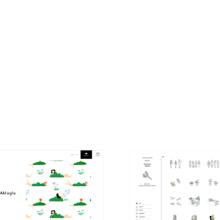
現役Webデザイナーによるコラム
15
現役Webデザイナーによるコラム
人気ランキング TOP100
人気ランキング TOP100
フォトグラファー・カメラマン・写真
257