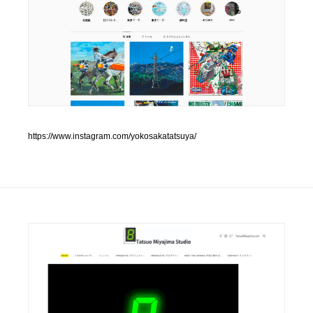
人気ランキング TOP100
業界別 登録Webサイト一覧
Web制作会社・プロダクション・デジタル
579
Web制作会社・プロダクション・デジタル
フォトグラファー・カメラマン・写真
257
https://www.instagram.com/yokosakatatsuya/
フォトグラファー・カメラマン・写真
広告・マーケティング・PR・企画・プロデュース
182
広告・マーケティング・PR・企画・プロデュース
ブランディング・コンサルティング
151
ブランディング・コンサルティング
グラフィックデザイン・デザイン事務所
485
グラフィックデザイン・デザイン事務所
印刷・製本・包装・グッズ
43
印刷・製本・包装・グッズ
イラストレーター
160