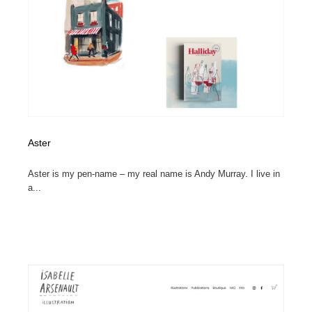
縫製・革製品・靴・鞄
55
縫製・革製品・靴・鞄
時計・腕時計
28
時計・腕時計
カメラ・レンズ
18
カメラ・レンズ
ジュエリー・装飾品
54
ジュエリー・装飾品
おもちゃ・ホビー・ゲーム
35
Aster
おもちゃ・ホビー・ゲーム
アニメーション・キャラクターデザイン
23
Aster is my pen-name – my real name is Andy Murray. I live in
a...
アニメーション・キャラクターデザイン
建築・空間・工務店・内装・店舗・環境デザイン
276
建築・空間・工務店・内装・店舗・環境デザイン
建設・住宅・不動産・倉庫
197
建設・住宅・不動産・倉庫
オフィス・シェアオフィス・コワーキング・シェアス
46
ペース