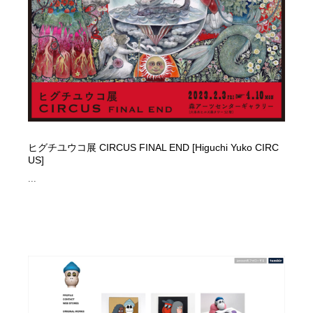
ヒグチユウコ展 CIRCUS FINAL END [Higuchi Yuko CIRC
US]
...