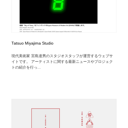
イラストレーター
コンテンツ・メディア制作会社
9
コンテンツ・メディア制作会社
フォント・フリーフォント / 書体
238
フォント・フリーフォント / 書体
レタリング・カリグラフィ・サイン・看板
31
Tatsuo Miyajima Studio
レタリング・カリグラフィ・サイン・看板
編集・ライティング・コピーライター
19
現代美術家 宮島達男のスタジオスタッフが運営するウェブサ
イトです。 アーティストに関する最新ニュースやプロジェク
編集・ライティング・コピーライター
スタイリスト・ヘア＆メークアップ・プロップ・セット
18
トの紹介を行っ...
デザイン
スタイリスト・ヘア＆メークアップ・プロップ・セット
映像・クリエイター・プロダクション
164
デザイン
映像・クリエイター・プロダクション
撮影スタジオ・撮影用小物・背景ボード・リース・レン
20
タル
撮影スタジオ・撮影用小物・背景ボード・リース・レン
コーダー・エンジニア・デベロッパー
136
タル