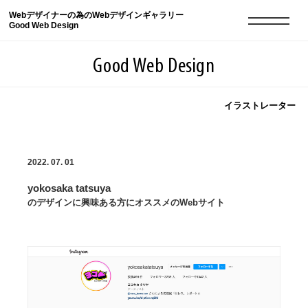
Webデザイナーの為のWebデザインギャラリー
Good Web Design
Good Web Design
イラストレーター
2026年08月08日の登録サイト数は8550件です
2022. 07. 01
登録Webサイト全一覧
8550
yokosaka tatsuya
登録Webサイト全一覧!
現役Webデザイナーによるコラム
15
のデザインに興味ある方にオススメのWebサイト
現役Webデザイナーによるコラム
ニュース
12
ニュース
ABOUT
ABOUT
人気ランキング TOP100