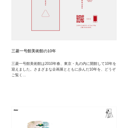
コーダー・エンジニア・デベロッパー
Javascript・WordPress・CSS・SEO・コーディング
97
Javascript・WordPress・CSS・SEO・コーディング
レンタルサーバー・クラウドサービス・ドメイン
10
レンタルサーバー・クラウドサービス・ドメイン
ネット通販・EC・オークション・フリマ
15
ネット通販・EC・オークション・フリマ
フリー素材・写真・モックアップ
41
三菱一号館美術館の10年
フリー素材・写真・モックアップ
3D・CG・モーションデザイン
20
三菱一号館美術館は2010年春、東京・丸の内に開館して10年を
迎えました。さまざまな企画展とともに歩んだ10年を、どうぞ
3D・CG・モーションデザイン
眼鏡・コンタクトレンズ・サングラス
30
ご覧く...
眼鏡・コンタクトレンズ・サングラス
プロダクト・インテリア
139
プロダクト・インテリア
ライフスタイル・家具・生活雑貨・家電
320
ライフスタイル・家具・生活雑貨・家電
ネオンサイン・ネオン菅・オリジナル
7
ネオンサイン・ネオン菅・オリジナル