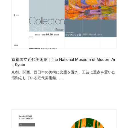
ホテル・旅館・温泉・銭湯・サウナ
旅行・観光・電車・航空会社
55
旅行・観光・電車・航空会社
アウトドア・キャンプ・登山
40
アウトドア・キャンプ・登山
スポーツ・スポーツ用品・トレーニング・ダイエット
71
スポーツ・スポーツ用品・トレーニング・ダイエット
ペット・トリミング
20
京都国立近代美術館 | The National Museum of Modern Ar
ペット・トリミング
ウェディング・結婚
38
t, Kyoto
京都、関西、西日本の美術に比重を置き、工芸に重点を置いた
ウェディング・結婚
育児・ベイビー・玩具・絵本
27
活動をしている近代美術館。...
育児・ベイビー・玩具・絵本
宗教・神社仏閣・禅・寺・神社
33
宗教・神社仏閣・禅・寺・神社
法律・監査・税理士・弁護士・司法書士・行政
29
法律・監査・税理士・弁護士・司法書士・行政
求人・採用・転職・就職・人材紹介
379