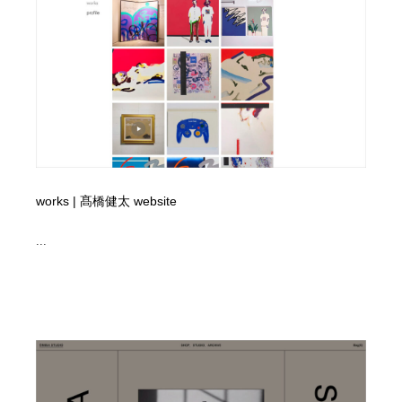
映画・アニメ・DVD・動画配信・放送・TV・ラジオ
音楽・アーティスト・楽器・舞台・演劇・ミュージカ
152
ル・ダンス
音楽・アーティスト・楽器・舞台・演劇・ミュージカ
芸能人・俳優・女優・タレント・モデル・芸能事務所
42
ル・ダンス
芸能人・俳優・女優・タレント・モデル・芸能事務所
キャンペーン・イベント・ワークショップ・コンペティ
77
ション
キャンペーン・イベント・ワークショップ・コンペティ
マッチングサービス
22
ション
works | 髙橋健太 website
マッチングサービス
アート・芸術・美術館・美術展・博物館・ギャラリー
383
...
アート・芸術・美術館・美術展・博物館・ギャラリー
鉛筆画・木炭画・デッサン・クロッキー
15
鉛筆画・木炭画・デッサン・クロッキー
グラフィティ・Graffiti・ストリートアート
4
グラフィティ・Graffiti・ストリートアート
GWD スタッフお気に入り
201
GWD スタッフお気に入り
Drawing Software / お絵かきソフト・アプリ・ブラシ
11