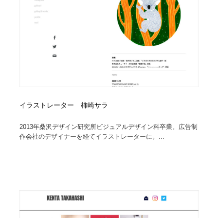
求人・採用・転職・就職・人材紹介
健康・医療・福祉・病院・歯医者・製薬・薬品
200
健康・医療・福祉・病院・歯医者・製薬・薬品
金融・銀行・投資・保険・M&A・商社
78
金融・銀行・投資・保険・M&A・商社
起業・事業支援・ボランティア・NPO
8
起業・事業支援・ボランティア・NPO
教育・スクール・保育・幼稚園・小中高・大学・専門学
173
校
イラストレーター 柿崎サラ
教育・スクール・保育・幼稚園・小中高・大学・専門学
システム開発・IT・決済・アプリ・ソフトウェア
99
校
2013年桑沢デザイン研究所ビジュアルデザイン科卒業。広告制
システム開発・IT・決済・アプリ・ソフトウェア
テクノロジー・AI・人工知能・スマートホーム・オンラ
74
作会社のデザイナーを経てイラストレーターに。...
イン
テクノロジー・AI・人工知能・スマートホーム・オンラ
日本伝統：着物・織物・舞踊・歌舞伎・茶道・華道・書
17
イン
道
日本伝統：着物・織物・舞踊・歌舞伎・茶道・華道・書
映画・アニメ・DVD・動画配信・放送・TV・ラジオ
65
道