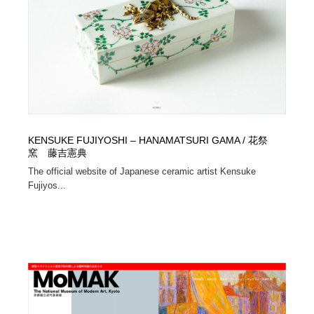
陶芸・窯・ガラス・木工・手工芸
材料：糸・布・紙・プラスチック・石・木材
38
材料：糸・布・紙・プラスチック・石・木材
工業・加工・技術・機械・電気
59
工業・加工・技術・機械・電気
宇宙
9
宇宙
日本の歴史・資料・伝統・将棋・囲碁
4
日本の歴史・資料・伝統・将棋・囲碁
KENSUKE FUJIYOSHI – HANAMATSURI GAMA / 花祭
動物園・水族館・公園・テーマパーク・アミューズメン
23
窯 藤吉憲典
ト
The official website of Japanese ceramic artist Kensuke
Fujiyos...
動物園・水族館・公園・テーマパーク・アミューズメン
書籍・本屋・出版・作家・小説家・脚本家
58
ト
書籍・本屋・出版・作家・小説家・脚本家
ヘアサロン・美容院・理髪店・エステ
60
ヘアサロン・美容院・理髪店・エステ
自動車・船・飛行機・交通・自転車
71
自動車・船・飛行機・交通・自転車
ホテル・旅館・温泉・銭湯・サウナ
149