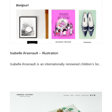
オフィス・シェアオフィス・コワーキング・シェアス
商業施設・商業ビル
33
ペース
商業施設・商業ビル
携帯電話・通信・サービス
15
携帯電話・通信・サービス
ファッション・洋服
511
ファッション・洋服
コスメ・化粧品・石鹸・シャンプー・ヘアケア・香水
220
コスメ・化粧品・石鹸・シャンプー・ヘアケア・香水
農業・林業・漁業・畜産・鉱業・燃料
54
Isabelle Arsenault – Illustration
農業・林業・漁業・畜産・鉱業・燃料
Isabelle Arsenault is an internationally renowned children’s bo...
食品・飲料・酒・菓子
444
食品・飲料・酒・菓子
飲食・レストラン・カフェ
182
飲食・レストラン・カフェ
植物・花・ガーデニング・造園
42
植物・花・ガーデニング・造園
陶芸・窯・ガラス・木工・手工芸
34