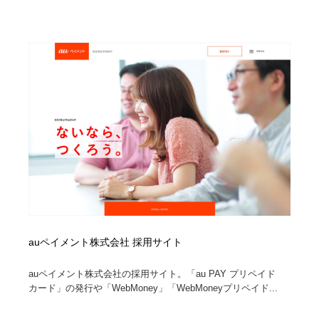
縫製・革製品・靴・鞄
55
縫製・革製品・靴・鞄
時計・腕時計
28
時計・腕時計
カメラ・レンズ
18
カメラ・レンズ
ジュエリー・装飾品
54
ジュエリー・装飾品
おもちゃ・ホビー・ゲーム
35
おもちゃ・ホビー・ゲーム
アニメーション・キャラクターデザイン
23
アニメーション・キャラクターデザイン
建築・空間・工務店・内装・店舗・環境デザイン
276
auペイメント株式会社 採用サイト
建築・空間・工務店・内装・店舗・環境デザイン
建設・住宅・不動産・倉庫
197
auペイメント株式会社の採用サイト。「au PAY プリペイド
建設・住宅・不動産・倉庫
オフィス・シェアオフィス・コワーキング・シェアス
46
カード」の発行や「WebMoney」「WebMoneyプリペイド...
ペース