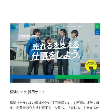
陶芸・窯・ガラス・木工・手工芸
材料：糸・布・紙・プラスチック・石・木材
38
材料：糸・布・紙・プラスチック・石・木材
工業・加工・技術・機械・電気
59
工業・加工・技術・機械・電気
宇宙
9
宇宙
日本の歴史・資料・伝統・将棋・囲碁
4
日本の歴史・資料・伝統・将棋・囲碁
動物園・水族館・公園・テーマパーク・アミューズメン
23
ト
動物園・水族館・公園・テーマパーク・アミューズメン
書籍・本屋・出版・作家・小説家・脚本家
58
ト
書籍・本屋・出版・作家・小説家・脚本家
ヘアサロン・美容院・理髪店・エステ
60
ヘアサロン・美容院・理髪店・エステ
自動車・船・飛行機・交通・自転車
71
横浜リテラ 採用サイト
自動車・船・飛行機・交通・自転車
ホテル・旅館・温泉・銭湯・サウナ
149
横浜リテラおよび関連会社の採用情報です。お客様の期待を超
え、消費者の心を掴む提案を、今日も。『売れる』を支える仕