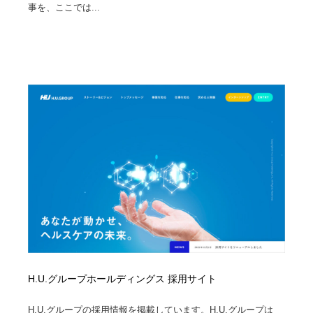
事を、ここでは...
ホテル・旅館・温泉・銭湯・サウナ
旅行・観光・電車・航空会社
55
旅行・観光・電車・航空会社
アウトドア・キャンプ・登山
40
アウトドア・キャンプ・登山
スポーツ・スポーツ用品・トレーニング・ダイエット
71
スポーツ・スポーツ用品・トレーニング・ダイエット
ペット・トリミング
20
ペット・トリミング
ウェディング・結婚
38
ウェディング・結婚
育児・ベイビー・玩具・絵本
27
育児・ベイビー・玩具・絵本
宗教・神社仏閣・禅・寺・神社
33
宗教・神社仏閣・禅・寺・神社
法律・監査・税理士・弁護士・司法書士・行政
29
H.U.グループホールディングス 採用サイト
法律・監査・税理士・弁護士・司法書士・行政
求人・採用・転職・就職・人材紹介
379
H.U.グループの採用情報を掲載しています。H.U.グループは