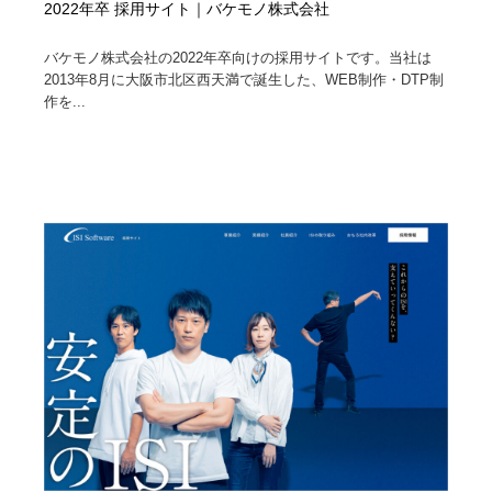
2022年卒 採用サイト｜バケモノ株式会社
Drawing Software / お絵かきソフト・アプリ・ブラシ
ニュース・マガジン・メディア・SNS・YouTube
346
バケモノ株式会社の2022年卒向けの採用サイトです。当社は
2013年8月に大阪市北区西天満で誕生した、WEB制作・DTP制
ニュース・マガジン・メディア・SNS・YouTube
作を...