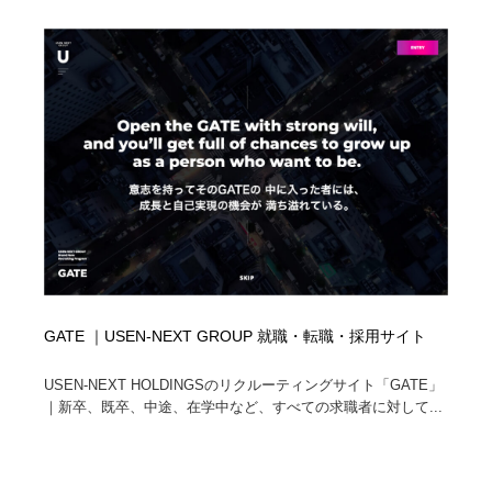
イラストレーター
コンテンツ・メディア制作会社
9
コンテンツ・メディア制作会社
フォント・フリーフォント / 書体
238
フォント・フリーフォント / 書体
レタリング・カリグラフィ・サイン・看板
31
レタリング・カリグラフィ・サイン・看板
編集・ライティング・コピーライター
19
編集・ライティング・コピーライター
スタイリスト・ヘア＆メークアップ・プロップ・セット
18
デザイン
スタイリスト・ヘア＆メークアップ・プロップ・セット
映像・クリエイター・プロダクション
164
GATE ｜USEN-NEXT GROUP 就職・転職・採用サイト
デザイン
映像・クリエイター・プロダクション
撮影スタジオ・撮影用小物・背景ボード・リース・レン
20
USEN-NEXT HOLDINGSのリクルーティングサイト「GATE」
タル
｜新卒、既卒、中途、在学中など、すべての求職者に対して...
撮影スタジオ・撮影用小物・背景ボード・リース・レン
コーダー・エンジニア・デベロッパー
136
タル