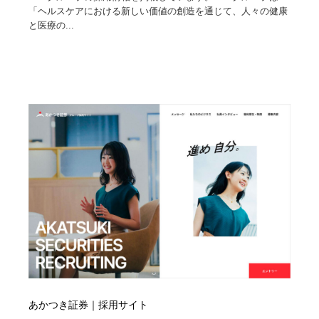
求人・採用・転職・就職・人材紹介
健康・医療・福祉・病院・歯医者・製薬・薬品
200
「ヘルスケアにおける新しい価値の創造を通じて、人々の健康
と医療の...
健康・医療・福祉・病院・歯医者・製薬・薬品
金融・銀行・投資・保険・M&A・商社
78
金融・銀行・投資・保険・M&A・商社
起業・事業支援・ボランティア・NPO
8
起業・事業支援・ボランティア・NPO
教育・スクール・保育・幼稚園・小中高・大学・専門学
173
校
教育・スクール・保育・幼稚園・小中高・大学・専門学
システム開発・IT・決済・アプリ・ソフトウェア
99
校
システム開発・IT・決済・アプリ・ソフトウェア
テクノロジー・AI・人工知能・スマートホーム・オンラ
74
イン
テクノロジー・AI・人工知能・スマートホーム・オンラ
日本伝統：着物・織物・舞踊・歌舞伎・茶道・華道・書
17
イン
道
日本伝統：着物・織物・舞踊・歌舞伎・茶道・華道・書
映画・アニメ・DVD・動画配信・放送・TV・ラジオ
65
道
あかつき証券｜採用サイト