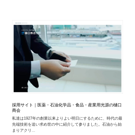
オフィス・シェアオフィス・コワーキング・シェアス
商業施設・商業ビル
33
ペース
商業施設・商業ビル
携帯電話・通信・サービス
15
携帯電話・通信・サービス
ファッション・洋服
511
ファッション・洋服
コスメ・化粧品・石鹸・シャンプー・ヘアケア・香水
220
コスメ・化粧品・石鹸・シャンプー・ヘアケア・香水
農業・林業・漁業・畜産・鉱業・燃料
54
農業・林業・漁業・畜産・鉱業・燃料
食品・飲料・酒・菓子
444
食品・飲料・酒・菓子
飲食・レストラン・カフェ
182
採用サイト｜医薬・石油化学品・食品・産業用光源の樋口
飲食・レストラン・カフェ
植物・花・ガーデニング・造園
42
商会
私達は1927年の創業以来よりよい明日にするために、時代の最
植物・花・ガーデニング・造園
陶芸・窯・ガラス・木工・手工芸
34
先端技術を追い求め世の中に紹介して参りました。石油から始
まりアクリ...