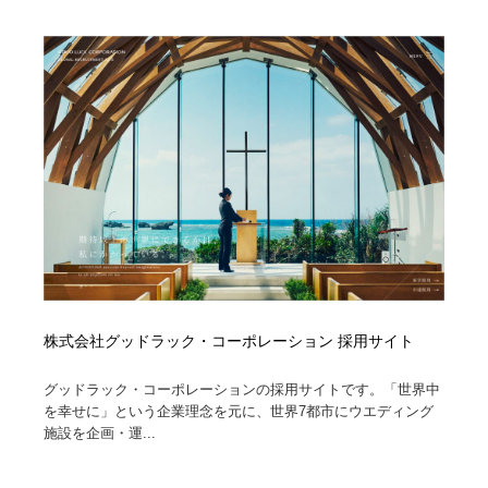
コーダー・エンジニア・デベロッパー
Javascript・WordPress・CSS・SEO・コーディング
97
Javascript・WordPress・CSS・SEO・コーディング
レンタルサーバー・クラウドサービス・ドメイン
10
レンタルサーバー・クラウドサービス・ドメイン
ネット通販・EC・オークション・フリマ
15
ネット通販・EC・オークション・フリマ
フリー素材・写真・モックアップ
41
フリー素材・写真・モックアップ
3D・CG・モーションデザイン
21
3D・CG・モーションデザイン
眼鏡・コンタクトレンズ・サングラス
30
眼鏡・コンタクトレンズ・サングラス
プロダクト・インテリア
139
株式会社グッドラック・コーポレーション 採用サイト
プロダクト・インテリア
ライフスタイル・家具・生活雑貨・家電
320
グッドラック・コーポレーションの採用サイトです。「世界中
を幸せに」という企業理念を元に、世界7都市にウエディング
施設を企画・運...
ライフスタイル・家具・生活雑貨・家電
ネオンサイン・ネオン菅・オリジナル
7
ネオンサイン・ネオン菅・オリジナル