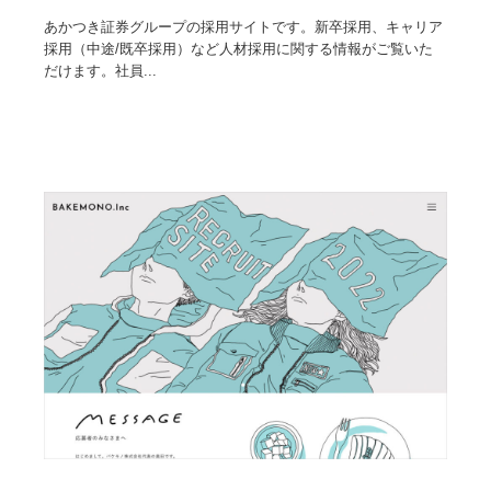
映画・アニメ・DVD・動画配信・放送・TV・ラジオ
音楽・アーティスト・楽器・舞台・演劇・ミュージカ
152
あかつき証券グループの採用サイトです。新卒採用、キャリア
ル・ダンス
採用（中途/既卒採用）など人材採用に関する情報がご覧いた
だけます。社員...
音楽・アーティスト・楽器・舞台・演劇・ミュージカ
芸能人・俳優・女優・タレント・モデル・芸能事務所
42
ル・ダンス
芸能人・俳優・女優・タレント・モデル・芸能事務所
キャンペーン・イベント・ワークショップ・コンペティ
77
ション
キャンペーン・イベント・ワークショップ・コンペティ
マッチングサービス
22
ション
マッチングサービス
アート・芸術・美術館・美術展・博物館・ギャラリー
383
アート・芸術・美術館・美術展・博物館・ギャラリー
鉛筆画・木炭画・デッサン・クロッキー
15
鉛筆画・木炭画・デッサン・クロッキー
グラフィティ・Graffiti・ストリートアート
4
グラフィティ・Graffiti・ストリートアート
GWD スタッフお気に入り
201
GWD スタッフお気に入り
Drawing Software / お絵かきソフト・アプリ・ブラシ
11