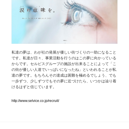
人気ランキング TOP100
業界別 登録Webサイト一覧
Web制作会社・プロダクション・デジタル
579
Web制作会社・プロダクション・デジタル
私達の夢は、わが社の発展が優しい街づくりの⼀助になること
フォトグラファー・カメラマン・写真
257
です。私達が⽇々、事業活動を⾏うのはこの夢に向かっている
からです。セルビスグループの施設が出来ることによって「こ
フォトグラファー・カメラマン・写真
広告・マーケティング・PR・企画・プロデュース
182
の街が優しい⼈達でいっぱいになったね」といわれることが私
達の夢です。もちろんその達成は困難を極めるでしょう、でも
広告・マーケティング・PR・企画・プロデュース
ブランディング・コンサルティング
151
⼀歩ずつ、少しずつでもその夢に近づけたら、いつかは辿り着
けるはずと信じています。
ブランディング・コンサルティング
グラフィックデザイン・デザイン事務所
485
http://www.selvice.co.jp/recruit/
グラフィックデザイン・デザイン事務所
印刷・製本・包装・グッズ
43
印刷・製本・包装・グッズ
イラストレーター
160