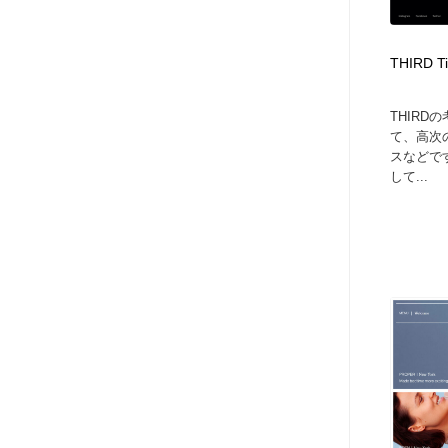
THIRD Ti
THIR
て、高次
スなどで
して...