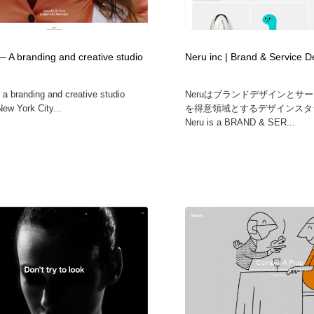
 A branding and creative studio
Neru inc | Brand & Service D
 a branding and creative studio
Neruはブランドデザインとサ
New York City...
を得意領域とするデザインスタ
Neru is a BRAND & SER...