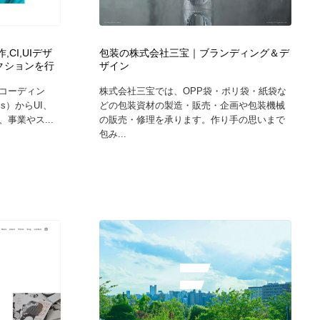
広告・マーケティング・PR・企画・プロデュース
印刷・製本・包装・グッズ
43
,CI,UIデザ
包装の株式会社三宝｜ブランディング＆デ
クションを行
ザイン
印刷・製本・包装・グッズ
フォント・フリーフォント / 書体
238
コーディン
株式会社三宝では、OPP袋・ポリ袋・紙袋な
ss）からUI、
どの包装資材の製造・販売・企画や包装機械
フォント・フリーフォント / 書体
スタイリスト・ヘア＆メークアップ・プロップ・セットデザ
18
事業やス...
の販売・修理を承ります。作り手の思いまで
イン
包み...
スタイリスト・ヘア＆メークアップ・プロップ・セットデザ
コーダー・エンジニア・デベロッパー
136
イン
コーダー・エンジニア・デベロッパー
ネット通販・EC・オークション・フリマ
15
ネット通販・EC・オークション・フリマ
眼鏡・コンタクトレンズ・サングラス
30
眼鏡・コンタクトレンズ・サングラス
ネオンサイン・ネオン菅・オリジナル
7
ネオンサイン・ネオン菅・オリジナル
カメラ・レンズ
18