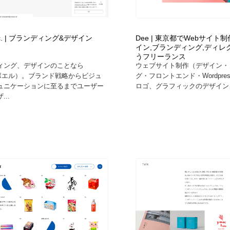
フォトグラファー・カメラマン・写真
グラフィックデザイン・デザイン事務所
485
Inc. | ブランディング&デザイン
Dee | 東京都でWebサイト制作
イン,ブランディング,ディレ
グラフィックデザイン・デザイン事務所
コンテンツ・メディア制作会社
9
うフリーランス
ィング、デザインのことなら
ウェブサイト制作（デザイン・
（ボエル）。ブランド戦略からビジュ
グ・フロントエンド・Wordpre
コンテンツ・メディア制作会社
編集・ライティング・コピーライター
19
ュニケーションに至るまでユーザー
ロゴ、グラフィックのデザイン、
..
編集・ライティング・コピーライター
撮影スタジオ・撮影用小物・背景ボード・リース・レンタル
20
撮影スタジオ・撮影用小物・背景ボード・リース・レンタル
レンタルサーバー・クラウドサービス・ドメイン
10
レンタルサーバー・クラウドサービス・ドメイン
3D・CG・モーションデザイン
20
3D・CG・モーションデザイン
ライフスタイル・家具・生活雑貨・家電
320
ライフスタイル・家具・生活雑貨・家電
時計・腕時計
28