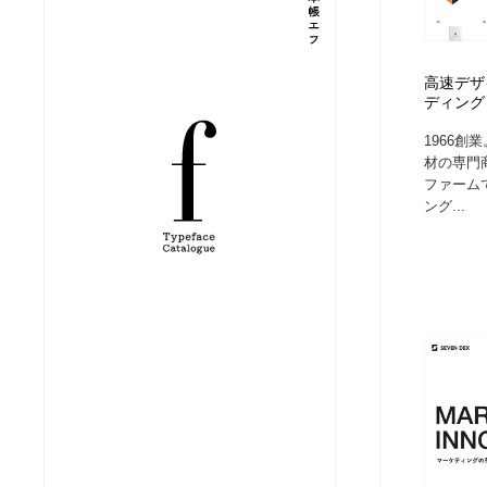
縫製・革製品・靴・鞄
ジュエリー・装飾品
54
高速デザ
ジュエリー・装飾品
建築・空間・工務店・内装・店舗・環境デザイン
276
ディング
1966
建築・空間・工務店・内装・店舗・環境デザイン
商業施設・商業ビル
33
材の専門
ファーム
ング...
商業施設・商業ビル
コスメ・化粧品・石鹸・シャンプー・ヘアケア・香水
220
コスメ・化粧品・石鹸・シャンプー・ヘアケア・香水
飲食・レストラン・カフェ
182
飲食・レストラン・カフェ
材料：糸・布・紙・プラスチック・石・木材
38
材料：糸・布・紙・プラスチック・石・木材
日本の歴史・資料・伝統・将棋・囲碁
4
日本の歴史・資料・伝統・将棋・囲碁
ヘアサロン・美容院・理髪店・エステ
60