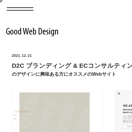
Good Web Design
2026年08月08日の登録サイト数は8550件です
2021. 12. 21
D2C ブランディング & ECコンサルティング 
登録Webサイト全一覧
8550
のデザインに興味ある方にオススメのWebサイト
登録Webサイト全一覧!
ABOUT
ABOUT
業界別 登録Webサイト一覧
Web制作会社・プロダクション・デジタル
579