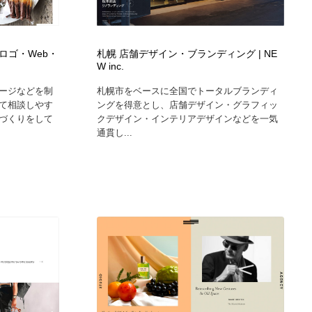
ホテル・旅館・温泉・銭湯・サウナ
スポーツ・スポーツ用品・トレーニング・ダイエット
71
n｜ロゴ・Web・
札幌 店舗デザイン・ブランディング | NE
スポーツ・スポーツ用品・トレーニング・ダイエット
育児・ベイビー・玩具・絵本
27
W inc.
ージなどを制
札幌市をベースに全国でトータルブランディ
育児・ベイビー・玩具・絵本
求人・採用・転職・就職・人材紹介
379
て相談しやす
ングを得意とし、店舗デザイン・グラフィッ
づくりをして
クデザイン・インテリアデザインなどを一気
通貫し...
求人・採用・転職・就職・人材紹介
起業・事業支援・ボランティア・NPO
8
起業・事業支援・ボランティア・NPO
テクノロジー・AI・人工知能・スマートホーム・オンライン
74
テクノロジー・AI・人工知能・スマートホーム・オンライン
音楽・アーティスト・楽器・舞台・演劇・ミュージカル・ダ
152
ンス
音楽・アーティスト・楽器・舞台・演劇・ミュージカル・ダ
マッチングサービス
22
ンス
マッチングサービス
グラフィティ・Graffiti・ストリートアート
4