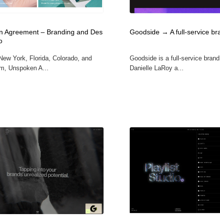
 Agreement – Branding and Des
Goodside → A full-service br
o
New York, Florida, Colorado, and
Goodside is a full-service brand
m, Unspoken A...
Danielle LaRoy a...