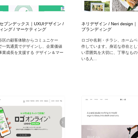
自動車・船・飛行機・交通・自転車
アウトドア・キャンプ・登山
40
セブンデックス｜UXUIデザイン /
ネリデザイン / Neri desig
アウトドア・キャンプ・登山
ウェディング・結婚
38
ィング / マーケティング
ブランディング
谷区の顧客体験からコミュニケー
ロゴや名刺・チラシ、ホームペ
ウェディング・結婚
法律・監査・税理士・弁護士・司法書士・行政
29
で一気通貫でデザインし、企業価値
作しています。身近な存在とし
事業成長を支援する デザイン＆マー
い雰囲気を大切に、丁寧なもの
いる人...
法律・監査・税理士・弁護士・司法書士・行政
金融・銀行・投資・保険・M&A・商社
78
金融・銀行・投資・保険・M&A・商社
システム開発・IT・決済・アプリ・ソフトウェア
99
システム開発・IT・決済・アプリ・ソフトウェア
映画・アニメ・DVD・動画配信・放送・TV・ラジオ
65
映画・アニメ・DVD・動画配信・放送・TV・ラジオ
キャンペーン・イベント・ワークショップ・コンペティショ
77
ン
キャンペーン・イベント・ワークショップ・コンペティショ
鉛筆画・木炭画・デッサン・クロッキー
15
ン