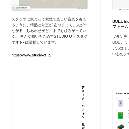
Web制作会社・プロダクション・デジタル
ブランディング・コンサルティング
151
スタジオに集まって素敵で楽しい音楽を奏で
BOEL 
るように、情熱と知恵が あつまって、人がつ
ファーム
ブランディング・コンサルティング
イラストレーター
160
ながる、しあわせがどこまでもひろがってい
く。 そんな想いをこめてSTUDIO OT- スタジ
ブランデ
オオト- は活動しています。
BOEL
イラストレーター
レタリング・カリグラフィ・サイン・看板
31
アルコミ
中心のデザ.
https://www.studio-ot.jp/
レタリング・カリグラフィ・サイン・看板
映像・クリエイター・プロダクション
164
映像・クリエイター・プロダクション
Javascript・WordPress・CSS・SEO・コーディング
97
Javascript・WordPress・CSS・SEO・コーディング
フリー素材・写真・モックアップ
41
フリー素材・写真・モックアップ
プロダクト・インテリア
139
プロダクト・インテリア
縫製・革製品・靴・鞄
55