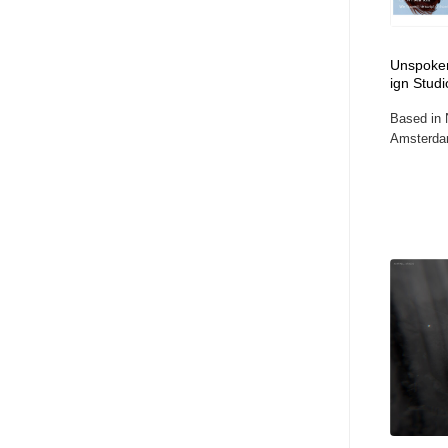
Unspoken
ign Studi
Based in 
Amsterda