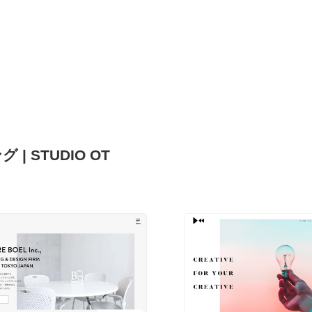
| STUDIO OT
現役Webデザイナーによるコラム
15
現役Webデザイナーによるコラム
人気ランキング TOP100
人気ランキング TOP100
フォトグラファー・カメラマン・写真
257