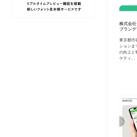
ヘアサロン・美容院・理髪店・エステ
旅行・観光・電車・航空会社
55
株式会社
旅行・観光・電車・航空会社
ペット・トリミング
20
ブランデ
東京都渋
ペット・トリミング
宗教・神社仏閣・禅・寺・神社
33
ションま
の向上と
ケティ...
宗教・神社仏閣・禅・寺・神社
健康・医療・福祉・病院・歯医者・製薬・薬品
200
健康・医療・福祉・病院・歯医者・製薬・薬品
教育・スクール・保育・幼稚園・小中高・大学・専門学校
173
教育・スクール・保育・幼稚園・小中高・大学・専門学校
日本伝統：着物・織物・舞踊・歌舞伎・茶道・華道・書道
17
日本伝統：着物・織物・舞踊・歌舞伎・茶道・華道・書道
芸能人・俳優・女優・タレント・モデル・芸能事務所
42
芸能人・俳優・女優・タレント・モデル・芸能事務所
アート・芸術・美術館・美術展・博物館・ギャラリー
383