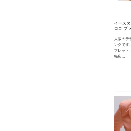
アート・芸術・美術館・美術展・博物館・ギャラリー
GWD スタッフお気に入り
201
GWD スタッフお気に入り
イースタ
ロゴ ブ
大阪のデ
ンクです
フレット
幅広...