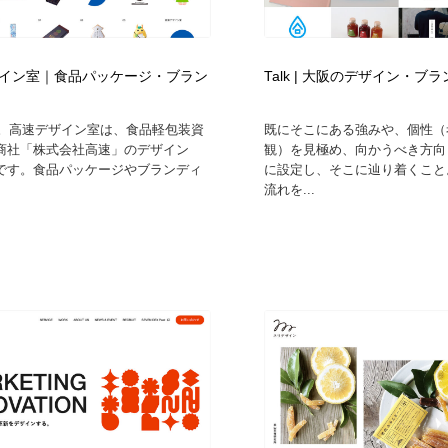
時計・腕時計
おもちゃ・ホビー・ゲーム
35
イン室｜食品パッケージ・ブラン
Talk | 大阪のデザイン・ブ
おもちゃ・ホビー・ゲーム
建設・住宅・不動産・倉庫
197
創業。高速デザイン室は、食品軽包装資
既にそこにある強みや、個性（
建設・住宅・不動産・倉庫
携帯電話・通信・サービス
15
商社「株式会社高速」のデザイン
観）を見極め、向かうべき方向
です。食品パッケージやブランディ
に設定し、そこに辿り着くこと
流れを...
携帯電話・通信・サービス
農業・林業・漁業・畜産・鉱業・燃料
54
農業・林業・漁業・畜産・鉱業・燃料
植物・花・ガーデニング・造園
42
植物・花・ガーデニング・造園
工業・加工・技術・機械・電気
59
工業・加工・技術・機械・電気
動物園・水族館・公園・テーマパーク・アミューズメント
23
動物園・水族館・公園・テーマパーク・アミューズメント
自動車・船・飛行機・交通・自転車
71