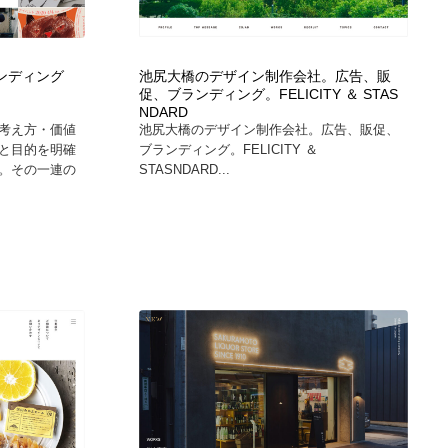
カメラ・レンズ
アニメーション・キャラクターデザイン
23
ランディング
池尻大橋のデザイン制作会社。広告、販
アニメーション・キャラクターデザイン
オフィス・シェアオフィス・コワーキング・シェアスペース
46
促、ブランディング。FELICITY ＆ STAS
NDARD
考え方・価値
池尻大橋のデザイン制作会社。広告、販促、
オフィス・シェアオフィス・コワーキング・シェアスペース
ファッション・洋服
511
と目的を明確
ブランディング。FELICITY ＆
。その一連の
STASNDARD...
ファッション・洋服
食品・飲料・酒・菓子
444
食品・飲料・酒・菓子
陶芸・窯・ガラス・木工・手工芸
34
陶芸・窯・ガラス・木工・手工芸
宇宙
9
宇宙
書籍・本屋・出版・作家・小説家・脚本家
58
書籍・本屋・出版・作家・小説家・脚本家
ホテル・旅館・温泉・銭湯・サウナ
149