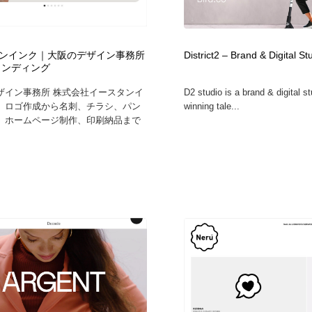
鉛筆画・木炭画・デッサン・クロッキー
Drawing Software / お絵かきソフト・アプリ・ブラシ
11
Drawing Software / お絵かきソフト・アプリ・ブラシ
ンインク｜大阪のデザイン事務所
District2 – Brand & Digital St
ランディング
ザイン事務所 株式会社イースタンイ
D2 studio is a brand & digital s
。ロゴ作成から名刺、チラシ、パン
winning tale...
、ホームページ制作、印刷納品まで