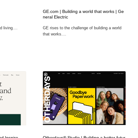
ホテル・旅館・温泉・銭湯・サウナ
スポーツ・スポーツ用品・トレーニング・ダイエット
71
GE.com | Building a world that works | Ge
neral Electric
スポーツ・スポーツ用品・トレーニング・ダイエット
育児・ベイビー・玩具・絵本
27
 living....
GE rises to the challenge of building a world
that works....
育児・ベイビー・玩具・絵本
求人・採用・転職・就職・人材紹介
379
求人・採用・転職・就職・人材紹介
起業・事業支援・ボランティア・NPO
8
起業・事業支援・ボランティア・NPO
テクノロジー・AI・人工知能・スマートホーム・オンライン
74
テクノロジー・AI・人工知能・スマートホーム・オンライン
音楽・アーティスト・楽器・舞台・演劇・ミュージカル・ダ
152
ンス
音楽・アーティスト・楽器・舞台・演劇・ミュージカル・ダ
マッチングサービス
22
ンス
マッチングサービス
グラフィティ・Graffiti・ストリートアート
4
nd Inspire
Otherdays® Studio | Building a better futur