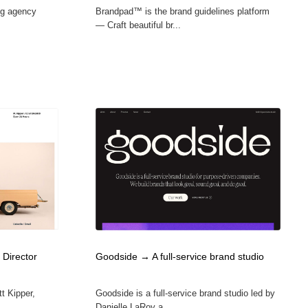
ng agency
Brandpad™ is the brand guidelines platform
— Craft beautiful br...
 Director
Goodside → A full-service brand studio
tt Kipper,
Goodside is a full-service brand studio led by
Danielle LaRoy a...