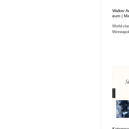
ヘアサロン・美容院・理髪店・エステ
旅行・観光・電車・航空会社
55
Walker A
eum | Mi
旅行・観光・電車・航空会社
ペット・トリミング
20
World-cla
Minneapoli
ペット・トリミング
宗教・神社仏閣・禅・寺・神社
33
宗教・神社仏閣・禅・寺・神社
健康・医療・福祉・病院・歯医者・製薬・薬品
200
健康・医療・福祉・病院・歯医者・製薬・薬品
教育・スクール・保育・幼稚園・小中高・大学・専門学校
173
教育・スクール・保育・幼稚園・小中高・大学・専門学校
日本伝統：着物・織物・舞踊・歌舞伎・茶道・華道・書道
17
日本伝統：着物・織物・舞踊・歌舞伎・茶道・華道・書道
芸能人・俳優・女優・タレント・モデル・芸能事務所
42
芸能人・俳優・女優・タレント・モデル・芸能事務所
アート・芸術・美術館・美術展・博物館・ギャラリー
383
Kategora 