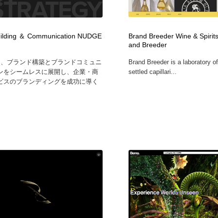
フォトグラファー・カメラマン・写真
グラフィックデザイン・デザイン事務所
485
uilding ＆ Communication NUDGE
Brand Breeder Wine & Spirits
and Breeder
グラフィックデザイン・デザイン事務所
コンテンツ・メディア制作会社
9
Eは、ブランド構築とブランドコミュニ
Brand Breeder is a laboratory of
ンをシームレスに展開し、企業・商
settled capillari...
コンテンツ・メディア制作会社
編集・ライティング・コピーライター
19
ビスのブランディングを成功に導く
編集・ライティング・コピーライター
撮影スタジオ・撮影用小物・背景ボード・リース・レンタル
20
撮影スタジオ・撮影用小物・背景ボード・リース・レンタル
レンタルサーバー・クラウドサービス・ドメイン
10
レンタルサーバー・クラウドサービス・ドメイン
3D・CG・モーションデザイン
20
3D・CG・モーションデザイン
ライフスタイル・家具・生活雑貨・家電
320
ライフスタイル・家具・生活雑貨・家電
時計・腕時計
28