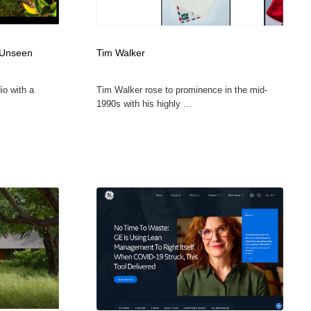
カメラ・レンズ
アニメーション・キャラクターデザイン
23
 Unseen
Tim Walker
アニメーション・キャラクターデザイン
オフィス・シェアオフィス・コワーキング・シェアスペース
46
io with a
Tim Walker rose to prominence in the mid-
オフィス・シェアオフィス・コワーキング・シェアスペース
ファッション・洋服
511
1990s with his highly ...
ファッション・洋服
食品・飲料・酒・菓子
444
食品・飲料・酒・菓子
陶芸・窯・ガラス・木工・手工芸
34
陶芸・窯・ガラス・木工・手工芸
宇宙
9
宇宙
書籍・本屋・出版・作家・小説家・脚本家
58
書籍・本屋・出版・作家・小説家・脚本家
ホテル・旅館・温泉・銭湯・サウナ
149