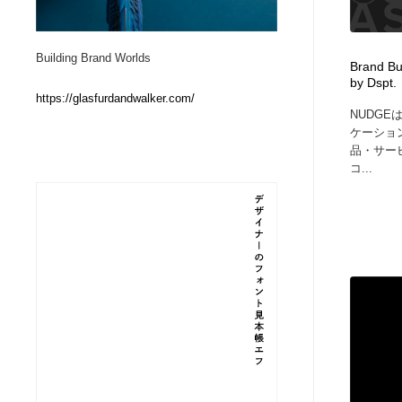
Web制作会社・プロダクション・デジタル
ブランディング・コンサルティング
151
Building Brand Worlds
Brand B
by Dspt.
ブランディング・コンサルティング
イラストレーター
160
https://glasfurdandwalker.com/
NUDG
ケーショ
イラストレーター
レタリング・カリグラフィ・サイン・看板
31
品・サー
コ...
レタリング・カリグラフィ・サイン・看板
映像・クリエイター・プロダクション
164
映像・クリエイター・プロダクション
Javascript・WordPress・CSS・SEO・コーディング
97
Javascript・WordPress・CSS・SEO・コーディング
フリー素材・写真・モックアップ
41
フリー素材・写真・モックアップ
プロダクト・インテリア
139
プロダクト・インテリア
縫製・革製品・靴・鞄
55