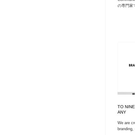
の専門家で
TO NINE
ANY
We are cre
branding, 