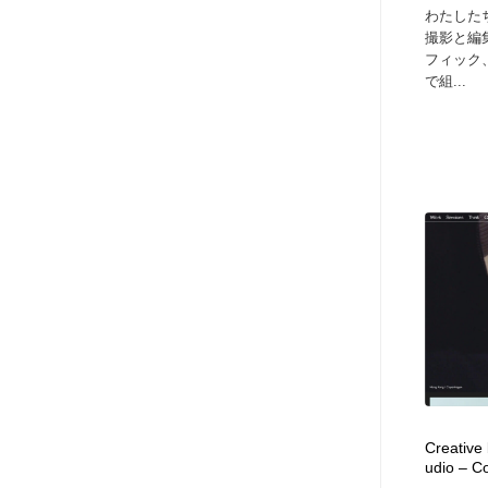
わたした
撮影と編
フィック
で組...
Creative
udio – C