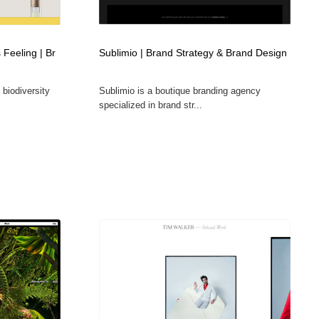
広告・マーケティング・PR・企画・プロデュース
印刷・製本・包装・グッズ
43
 Feeling | Br
Sublimio | Brand Strategy & Brand Design
印刷・製本・包装・グッズ
フォント・フリーフォント / 書体
238
 biodiversity
Sublimio is a boutique branding agency
specialized in brand str...
フォント・フリーフォント / 書体
スタイリスト・ヘア＆メークアップ・プロップ・セットデザ
18
イン
スタイリスト・ヘア＆メークアップ・プロップ・セットデザ
コーダー・エンジニア・デベロッパー
136
イン
コーダー・エンジニア・デベロッパー
ネット通販・EC・オークション・フリマ
15
ネット通販・EC・オークション・フリマ
眼鏡・コンタクトレンズ・サングラス
30
眼鏡・コンタクトレンズ・サングラス
ネオンサイン・ネオン菅・オリジナル
7
ネオンサイン・ネオン菅・オリジナル
カメラ・レンズ
18