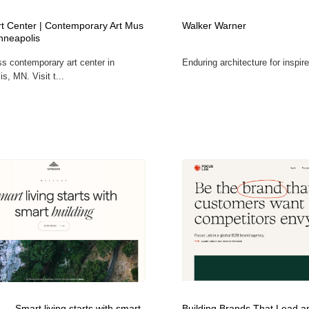
自動車・船・飛行機・交通・自転車
アウトドア・キャンプ・登山
40
rt Center | Contemporary Art Mus
Walker Warner
nneapolis
アウトドア・キャンプ・登山
ウェディング・結婚
38
ss contemporary art center in
Enduring architecture for inspired
s, MN. Visit t...
ウェディング・結婚
法律・監査・税理士・弁護士・司法書士・行政
29
法律・監査・税理士・弁護士・司法書士・行政
金融・銀行・投資・保険・M&A・商社
78
金融・銀行・投資・保険・M&A・商社
システム開発・IT・決済・アプリ・ソフトウェア
99
システム開発・IT・決済・アプリ・ソフトウェア
映画・アニメ・DVD・動画配信・放送・TV・ラジオ
65
映画・アニメ・DVD・動画配信・放送・TV・ラジオ
キャンペーン・イベント・ワークショップ・コンペティショ
77
ン
キャンペーン・イベント・ワークショップ・コンペティショ
鉛筆画・木炭画・デッサン・クロッキー
15
ン
— Smart living starts with smart
Building Brands That Lead a