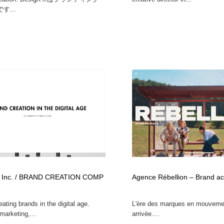
す...
 Inc. / BRAND CREATION COMP
Agence Rébellion – Brand act
ating brands in the digital age.
L'ère des marques en mouveme
marketing,...
arrivée....