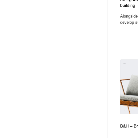
building
アート・芸術・美術館・美術展・博物館・ギャラリー
GWD スタッフお気に入り
201
Alongside
develop su
GWD スタッフお気に入り
B&H – Br