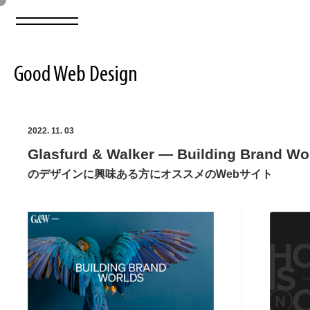
Good Web Design
2026年08月07日の登録サイト数は8549件です
2022. 11. 03
Glasfurd & Walker — Building Brand Wo
登録Webサイト全一覧
8549
のデザインに興味ある方にオススメのWebサイト
登録Webサイト全一覧!
ABOUT
ABOUT
業界別 登録Webサイト一覧
Web制作会社・プロダクション・デジタル
579