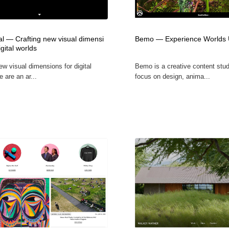
時計・腕時計
おもちゃ・ホビー・ゲーム
35
al — Crafting new visual dimensi
Bemo — Experience Worlds
おもちゃ・ホビー・ゲーム
建設・住宅・不動産・倉庫
197
igital worlds
ew visual dimensions for digital
Bemo is a creative content stud
建設・住宅・不動産・倉庫
携帯電話・通信・サービス
15
 are an ar...
focus on design, anima...
携帯電話・通信・サービス
農業・林業・漁業・畜産・鉱業・燃料
54
農業・林業・漁業・畜産・鉱業・燃料
植物・花・ガーデニング・造園
42
植物・花・ガーデニング・造園
工業・加工・技術・機械・電気
59
工業・加工・技術・機械・電気
動物園・水族館・公園・テーマパーク・アミューズメント
23
動物園・水族館・公園・テーマパーク・アミューズメント
自動車・船・飛行機・交通・自転車
71