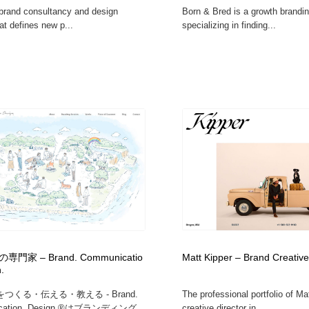
brand consultancy and design
Born & Bred is a growth brandi
at defines new p...
specializing in finding...
門家 – Brand. Communicatio
Matt Kipper – Brand Creative
.
つくる・伝える・教える - Brand.
The professional portfolio of Ma
cation. Design.®はブランディング
creative director in...