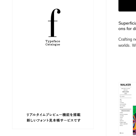
縫製・革製品・靴・鞄
ジュエリー・装飾品
54
Superfici
ジュエリー・装飾品
建築・空間・工務店・内装・店舗・環境デザイン
276
ons for d
Crafting n
建築・空間・工務店・内装・店舗・環境デザイン
商業施設・商業ビル
33
worlds. We
商業施設・商業ビル
コスメ・化粧品・石鹸・シャンプー・ヘアケア・香水
220
コスメ・化粧品・石鹸・シャンプー・ヘアケア・香水
飲食・レストラン・カフェ
181
飲食・レストラン・カフェ
材料：糸・布・紙・プラスチック・石・木材
38
材料：糸・布・紙・プラスチック・石・木材
日本の歴史・資料・伝統・将棋・囲碁
4
日本の歴史・資料・伝統・将棋・囲碁
ヘアサロン・美容院・理髪店・エステ
60