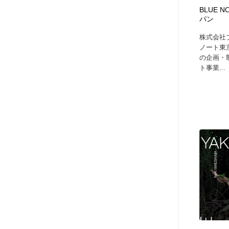
アート・芸術・美術館・美術展・博物館・ギャラリー
GWD スタッフお気に入り
201
BLUE 
パン
株式会社
GWD スタッフお気に入り
ノート東
の企画・
ト事業...