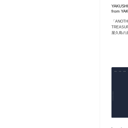
YAKUSH
from YA
「ANOTH
TREAS
屋久島の原