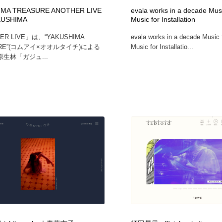
IMA TREASURE ANOTHER LIVE
evala works in a decade Musi
KUSHIMA
Music for Installation
ER LIVE」は、“YAKUSHIMA
evala works in a decade Music 
URE”(コムアイ×オオルタイチ)による
Music for Installatio...
生林「ガジュ...