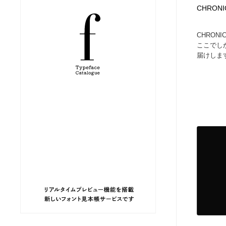
CHRONI
縫製・革製品・靴・鞄
ジュエリー・装飾品
54
CHRON
ここでし
ジュエリー・装飾品
建築・空間・工務店・内装・店舗・環境デザイン
276
届けします
建築・空間・工務店・内装・店舗・環境デザイン
商業施設・商業ビル
33
商業施設・商業ビル
コスメ・化粧品・石鹸・シャンプー・ヘアケア・香水
220
コスメ・化粧品・石鹸・シャンプー・ヘアケア・香水
飲食・レストラン・カフェ
181
飲食・レストラン・カフェ
材料：糸・布・紙・プラスチック・石・木材
38
材料：糸・布・紙・プラスチック・石・木材
日本の歴史・資料・伝統・将棋・囲碁
4
日本の歴史・資料・伝統・将棋・囲碁
ヘアサロン・美容院・理髪店・エステ
60