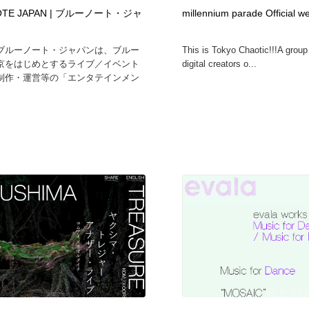
鉛筆画・木炭画・デッサン・クロッキー
Drawing Software / お絵かきソフト・アプリ・ブラシ
11
NOTE JAPAN | ブルーノート・ジャ
millennium parade Official w
ブルーノート・ジャパンは、ブルー
This is Tokyo Chaotic!!!A group
Drawing Software / お絵かきソフト・アプリ・ブラシ
京をはじめとするライブ／イベント
digital creators o...
制作・運営等の「エンタテインメン