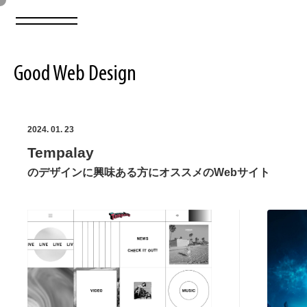
Good Web Design
2026年08月07日の登録サイト数は8549件です
2024. 01. 23
Tempalay
登録Webサイト全一覧
8549
のデザインに興味ある方にオススメのWebサイト
登録Webサイト全一覧!
ABOUT
ABOUT
業界別 登録Webサイト一覧
Web制作会社・プロダクション・デジタル
579