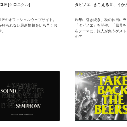
CLE [クロニクル]
タビノエ -きこえる音、うか
時計・腕時計
おもちゃ・ホビー・ゲーム
35
ICLEのオフィシャルウェブサイト。
昨年に引き続き、秋の休日にラ
か得られない最新情報をいち早くお
「タビノエ」を開催。「風景を
おもちゃ・ホビー・ゲーム
建設・住宅・不動産・倉庫
197
。...
をテーマに、旅人が集うゲスト
のア...
建設・住宅・不動産・倉庫
携帯電話・通信・サービス
15
携帯電話・通信・サービス
農業・林業・漁業・畜産・鉱業・燃料
54
農業・林業・漁業・畜産・鉱業・燃料
植物・花・ガーデニング・造園
42
植物・花・ガーデニング・造園
工業・加工・技術・機械・電気
59
工業・加工・技術・機械・電気
動物園・水族館・公園・テーマパーク・アミューズメント
23
動物園・水族館・公園・テーマパーク・アミューズメント
自動車・船・飛行機・交通・自転車
71