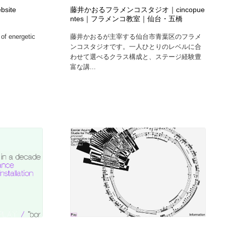
グラフィティ・Graffiti・ストリートアート
ニュース・マガジン・メディア・SNS・YouTube
346
ebsite
藤井かおるフラメンコスタジオ｜cincopue
ntes｜フラメンコ教室｜仙台・五橋
 of energetic
藤井かおるが主宰する仙台市青葉区のフラメ
ニュース・マガジン・メディア・SNS・YouTube
ンコスタジオです。一人ひとりのレベルに合
わせて選べるクラス構成と、ステージ経験豊
富な講...