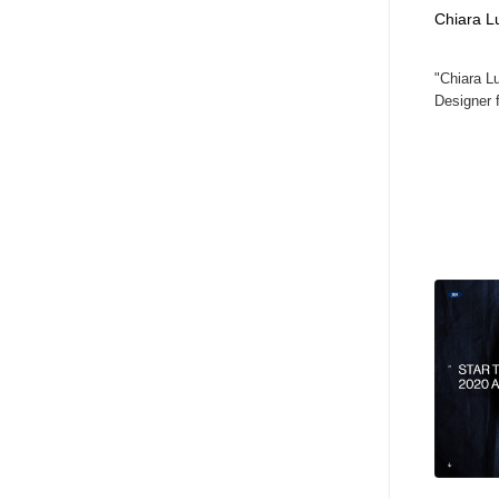
Chiara L
ヘアサロン・美容院・理髪店・エステ
旅行・観光・電車・航空会社
55
"Chiara L
旅行・観光・電車・航空会社
ペット・トリミング
20
Designer 
ペット・トリミング
宗教・神社仏閣・禅・寺・神社
33
宗教・神社仏閣・禅・寺・神社
健康・医療・福祉・病院・歯医者・製薬・薬品
200
健康・医療・福祉・病院・歯医者・製薬・薬品
教育・スクール・保育・幼稚園・小中高・大学・専門学校
173
教育・スクール・保育・幼稚園・小中高・大学・専門学校
日本伝統：着物・織物・舞踊・歌舞伎・茶道・華道・書道
17
日本伝統：着物・織物・舞踊・歌舞伎・茶道・華道・書道
芸能人・俳優・女優・タレント・モデル・芸能事務所
42
芸能人・俳優・女優・タレント・モデル・芸能事務所
アート・芸術・美術館・美術展・博物館・ギャラリー
383