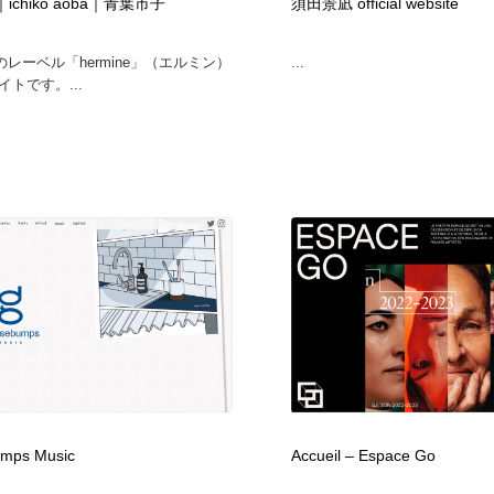
e｜ichiko aoba｜青葉市子
須田景凪 official website
レーベル「hermine」（エルミン）
...
イトです。...
mps Music
Accueil – Espace Go