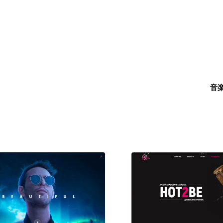
音
現役Webデザイナーによるコラム
15
現役Webデザイナーによるコラム
人気ランキング TOP100
人気ランキング TOP100
フォトグラファー・カメラマン・写真
257