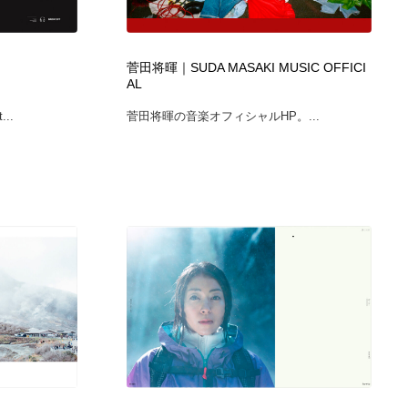
広告・マーケティング・PR・企画・プロデュース
印刷・製本・包装・グッズ
43
菅田将暉｜SUDA MASAKI MUSIC OFFICI
AL
印刷・製本・包装・グッズ
フォント・フリーフォント / 書体
238
...
菅田将暉の音楽オフィシャルHP。...
フォント・フリーフォント / 書体
スタイリスト・ヘア＆メークアップ・プロップ・セットデザ
18
イン
スタイリスト・ヘア＆メークアップ・プロップ・セットデザ
コーダー・エンジニア・デベロッパー
136
イン
コーダー・エンジニア・デベロッパー
ネット通販・EC・オークション・フリマ
15
ネット通販・EC・オークション・フリマ
眼鏡・コンタクトレンズ・サングラス
30
眼鏡・コンタクトレンズ・サングラス
ネオンサイン・ネオン菅・オリジナル
7
ネオンサイン・ネオン菅・オリジナル
カメラ・レンズ
18