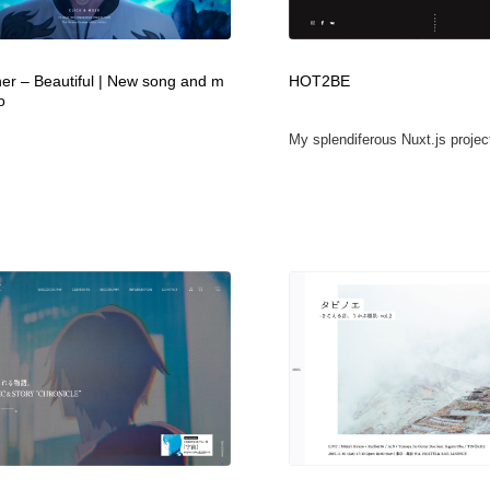
フォトグラファー・カメラマン・写真
グラフィックデザイン・デザイン事務所
485
er – Beautiful | New song and m
HOT2BE
o
グラフィックデザイン・デザイン事務所
コンテンツ・メディア制作会社
9
My splendiferous Nuxt.js project
コンテンツ・メディア制作会社
編集・ライティング・コピーライター
19
編集・ライティング・コピーライター
撮影スタジオ・撮影用小物・背景ボード・リース・レンタル
20
撮影スタジオ・撮影用小物・背景ボード・リース・レンタル
レンタルサーバー・クラウドサービス・ドメイン
10
レンタルサーバー・クラウドサービス・ドメイン
3D・CG・モーションデザイン
20
3D・CG・モーションデザイン
ライフスタイル・家具・生活雑貨・家電
320
ライフスタイル・家具・生活雑貨・家電
時計・腕時計
28