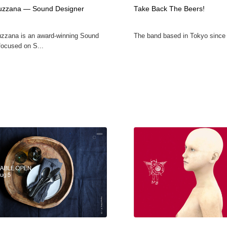
uzzana — Sound Designer
Take Back The Beers!
自動車・船・飛行機・交通・自転車
アウトドア・キャンプ・登山
40
uzzana is an award-winning Sound
The band based in Tokyo since 
アウトドア・キャンプ・登山
ウェディング・結婚
38
focused on S...
ウェディング・結婚
法律・監査・税理士・弁護士・司法書士・行政
29
法律・監査・税理士・弁護士・司法書士・行政
金融・銀行・投資・保険・M&A・商社
78
金融・銀行・投資・保険・M&A・商社
システム開発・IT・決済・アプリ・ソフトウェア
99
システム開発・IT・決済・アプリ・ソフトウェア
映画・アニメ・DVD・動画配信・放送・TV・ラジオ
65
映画・アニメ・DVD・動画配信・放送・TV・ラジオ
キャンペーン・イベント・ワークショップ・コンペティショ
77
ン
キャンペーン・イベント・ワークショップ・コンペティショ
鉛筆画・木炭画・デッサン・クロッキー
15
ン