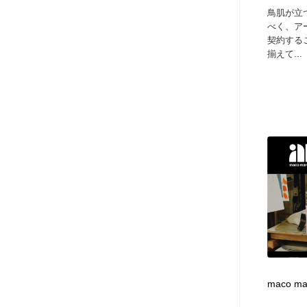
鳥肌が立
べく、ア
契約する
揃えて...
maco ma