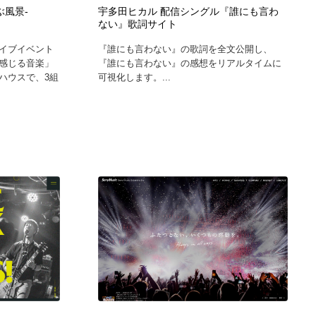
ぶ風景-
宇多田ヒカル 配信シングル『誰にも言わ
ない』歌詞サイト
カメラ・レンズ
アニメーション・キャラクターデザイン
23
イブイベント
『誰にも言わない』の歌詞を全文公開し、
感じる音楽」
『誰にも言わない』の感想をリアルタイムに
アニメーション・キャラクターデザイン
オフィス・シェアオフィス・コワーキング・シェアスペース
46
ハウスで、3組
可視化します。...
オフィス・シェアオフィス・コワーキング・シェアスペース
ファッション・洋服
511
ファッション・洋服
食品・飲料・酒・菓子
444
食品・飲料・酒・菓子
陶芸・窯・ガラス・木工・手工芸
34
陶芸・窯・ガラス・木工・手工芸
宇宙
9
宇宙
書籍・本屋・出版・作家・小説家・脚本家
58
書籍・本屋・出版・作家・小説家・脚本家
ホテル・旅館・温泉・銭湯・サウナ
149