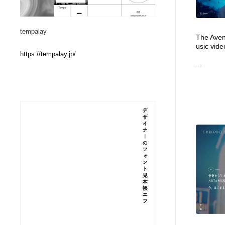
Web制作会社・プロダクション・デジタル
ブランディング・コンサルティング
151
tempalay
The Aven
usic vide
ブランディング・コンサルティング
イラストレーター
160
https://tempalay.jp/
...
イラストレーター
レタリング・カリグラフィ・サイン・看板
31
レタリング・カリグラフィ・サイン・看板
映像・クリエイター・プロダクション
164
映像・クリエイター・プロダクション
Javascript・WordPress・CSS・SEO・コーディング
97
Javascript・WordPress・CSS・SEO・コーディング
フリー素材・写真・モックアップ
41
フリー素材・写真・モックアップ
プロダクト・インテリア
139
プロダクト・インテリア
縫製・革製品・靴・鞄
55