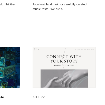
 du Théâtre
A cultural landmark for carefully curated
music taste. We are a...
ite
KITE inc.