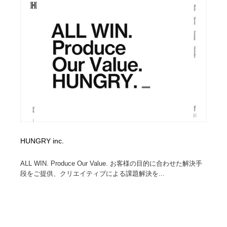
オフィス・シェアオフィス・コワーキング・シェアス
商業施設・商業ビル
33
ペース
商業施設・商業ビル
携帯電話・通信・サービス
15
携帯電話・通信・サービス
ファッション・洋服
511
ファッション・洋服
コスメ・化粧品・石鹸・シャンプー・ヘアケア・香水
220
コスメ・化粧品・石鹸・シャンプー・ヘアケア・香水
農業・林業・漁業・畜産・鉱業・燃料
54
農業・林業・漁業・畜産・鉱業・燃料
食品・飲料・酒・菓子
444
HUNGRY inc.
食品・飲料・酒・菓子
飲食・レストラン・カフェ
182
ALL WIN. Produce Our Value. お客様の目的に合わせた解決手
段をご提供、クリエイティブによる課題解決を...
飲食・レストラン・カフェ
植物・花・ガーデニング・造園
42
植物・花・ガーデニング・造園
陶芸・窯・ガラス・木工・手工芸
34