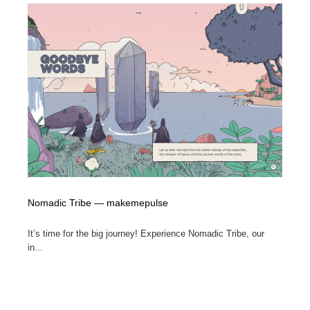
陶芸・窯・ガラス・木工・手工芸
材料：糸・布・紙・プラスチック・石・木材
38
材料：糸・布・紙・プラスチック・石・木材
工業・加工・技術・機械・電気
59
工業・加工・技術・機械・電気
宇宙
9
宇宙
日本の歴史・資料・伝統・将棋・囲碁
4
日本の歴史・資料・伝統・将棋・囲碁
動物園・水族館・公園・テーマパーク・アミューズメン
23
ト
動物園・水族館・公園・テーマパーク・アミューズメン
書籍・本屋・出版・作家・小説家・脚本家
58
ト
Nomadic Tribe — makemepulse
書籍・本屋・出版・作家・小説家・脚本家
ヘアサロン・美容院・理髪店・エステ
60
It’s time for the big journey! Experience Nomadic Tribe, our
in...
ヘアサロン・美容院・理髪店・エステ
自動車・船・飛行機・交通・自転車
71
自動車・船・飛行機・交通・自転車
ホテル・旅館・温泉・銭湯・サウナ
149