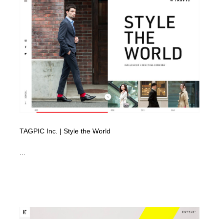
イラストレーター
コンテンツ・メディア制作会社
9
コンテンツ・メディア制作会社
フォント・フリーフォント / 書体
238
フォント・フリーフォント / 書体
レタリング・カリグラフィ・サイン・看板
31
レタリング・カリグラフィ・サイン・看板
編集・ライティング・コピーライター
19
編集・ライティング・コピーライター
スタイリスト・ヘア＆メークアップ・プロップ・セット
18
デザイン
TAGPIC Inc. | Style the World
スタイリスト・ヘア＆メークアップ・プロップ・セット
映像・クリエイター・プロダクション
164
デザイン
...
映像・クリエイター・プロダクション
撮影スタジオ・撮影用小物・背景ボード・リース・レン
20
タル
撮影スタジオ・撮影用小物・背景ボード・リース・レン
コーダー・エンジニア・デベロッパー
136
タル