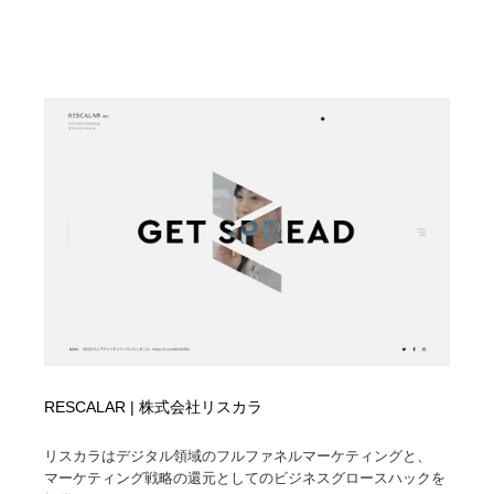
Drawing Software / お絵かきソフト・アプリ・ブラシ
ニュース・マガジン・メディア・SNS・YouTube
346
ニュース・マガジン・メディア・SNS・YouTube
RESCALAR | 株式会社リスカラ
リスカラはデジタル領域のフルファネルマーケティングと、
マーケティング戦略の還元としてのビジネスグロースハックを