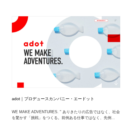
求人・採用・転職・就職・人材紹介
健康・医療・福祉・病院・歯医者・製薬・薬品
200
健康・医療・福祉・病院・歯医者・製薬・薬品
金融・銀行・投資・保険・M&A・商社
78
金融・銀行・投資・保険・M&A・商社
起業・事業支援・ボランティア・NPO
8
起業・事業支援・ボランティア・NPO
教育・スクール・保育・幼稚園・小中高・大学・専門学
173
校
教育・スクール・保育・幼稚園・小中高・大学・専門学
システム開発・IT・決済・アプリ・ソフトウェア
99
校
システム開発・IT・決済・アプリ・ソフトウェア
テクノロジー・AI・人工知能・スマートホーム・オンラ
74
イン
adot｜プロデュースカンパニー・エードット
テクノロジー・AI・人工知能・スマートホーム・オンラ
日本伝統：着物・織物・舞踊・歌舞伎・茶道・華道・書
17
イン
道
WE MAKE ADVENTURES. " ありきたりの広告ではなく、社会
を驚かす「挑戦」をつくる。前例ある仕事ではなく、先例...
日本伝統：着物・織物・舞踊・歌舞伎・茶道・華道・書
映画・アニメ・DVD・動画配信・放送・TV・ラジオ
65
道