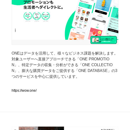
人気ランキング TOP100
業界別 登録Webサイト一覧
Web制作会社・プロダクション・デジタル
579
Web制作会社・プロダクション・デジタル
フォトグラファー・カメラマン・写真
257
ONEはデータを活用して、様々なビジネス課題を解決します。
対象ユーザーへ直接アプローチできる「ONE PROMOTIO
N」、特定データの収集・分析ができる「ONE COLLECTIO
フォトグラファー・カメラマン・写真
広告・マーケティング・PR・企画・プロデュース
182
N」、膨大な購買データをご提供する「ONE DATABASE」の3
つのサービスを中心に提供しています。
広告・マーケティング・PR・企画・プロデュース
ブランディング・コンサルティング
151
https://wow.one/
ブランディング・コンサルティング
グラフィックデザイン・デザイン事務所
485
グラフィックデザイン・デザイン事務所
印刷・製本・包装・グッズ
43
印刷・製本・包装・グッズ
イラストレーター
160