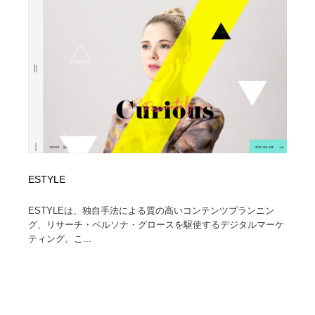
コーダー・エンジニア・デベロッパー
Javascript・WordPress・CSS・SEO・コーディング
97
Javascript・WordPress・CSS・SEO・コーディング
レンタルサーバー・クラウドサービス・ドメイン
10
レンタルサーバー・クラウドサービス・ドメイン
ネット通販・EC・オークション・フリマ
15
ネット通販・EC・オークション・フリマ
フリー素材・写真・モックアップ
41
フリー素材・写真・モックアップ
3D・CG・モーションデザイン
20
3D・CG・モーションデザイン
眼鏡・コンタクトレンズ・サングラス
30
ESTYLE
ESTYLEは、独自手法による質の高いコンテンツプランニン
眼鏡・コンタクトレンズ・サングラス
プロダクト・インテリア
139
グ、リサーチ・ペルソナ・グロースを駆使するデジタルマーケ
ティング。こ...
プロダクト・インテリア
ライフスタイル・家具・生活雑貨・家電
320
ライフスタイル・家具・生活雑貨・家電
ネオンサイン・ネオン菅・オリジナル
7
ネオンサイン・ネオン菅・オリジナル