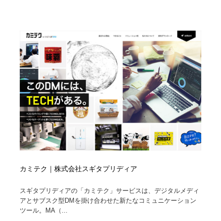
映画・アニメ・DVD・動画配信・放送・TV・ラジオ
音楽・アーティスト・楽器・舞台・演劇・ミュージカ
152
ル・ダンス
音楽・アーティスト・楽器・舞台・演劇・ミュージカ
芸能人・俳優・女優・タレント・モデル・芸能事務所
42
ル・ダンス
芸能人・俳優・女優・タレント・モデル・芸能事務所
キャンペーン・イベント・ワークショップ・コンペティ
77
ション
キャンペーン・イベント・ワークショップ・コンペティ
マッチングサービス
22
ション
マッチングサービス
アート・芸術・美術館・美術展・博物館・ギャラリー
383
アート・芸術・美術館・美術展・博物館・ギャラリー
鉛筆画・木炭画・デッサン・クロッキー
15
鉛筆画・木炭画・デッサン・クロッキー
グラフィティ・Graffiti・ストリートアート
4
カミテク｜株式会社スギタプリディア
グラフィティ・Graffiti・ストリートアート
GWD スタッフお気に入り
201
スギタプリディアの「カミテク」サービスは、デジタルメディ
アとサブスク型DMを掛け合わせた新たなコミュニケーション
ツール。MA（...
GWD スタッフお気に入り
Drawing Software / お絵かきソフト・アプリ・ブラシ
11