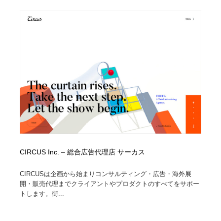
ホテル・旅館・温泉・銭湯・サウナ
旅行・観光・電車・航空会社
55
旅行・観光・電車・航空会社
アウトドア・キャンプ・登山
40
アウトドア・キャンプ・登山
スポーツ・スポーツ用品・トレーニング・ダイエット
71
スポーツ・スポーツ用品・トレーニング・ダイエット
ペット・トリミング
20
ペット・トリミング
ウェディング・結婚
38
ウェディング・結婚
育児・ベイビー・玩具・絵本
27
育児・ベイビー・玩具・絵本
CIRCUS Inc. – 総合広告代理店 サーカス
宗教・神社仏閣・禅・寺・神社
33
CIRCUSは企画から始まりコンサルティング・広告・海外展
宗教・神社仏閣・禅・寺・神社
法律・監査・税理士・弁護士・司法書士・行政
29
開・販売代理までクライアントやプロダクトのすべてをサポー
トします。街...
法律・監査・税理士・弁護士・司法書士・行政
求人・採用・転職・就職・人材紹介
379