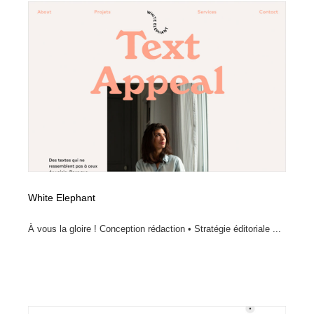
縫製・革製品・靴・鞄
55
縫製・革製品・靴・鞄
時計・腕時計
28
時計・腕時計
カメラ・レンズ
18
カメラ・レンズ
ジュエリー・装飾品
54
ジュエリー・装飾品
おもちゃ・ホビー・ゲーム
35
おもちゃ・ホビー・ゲーム
アニメーション・キャラクターデザイン
23
White Elephant
アニメーション・キャラクターデザイン
建築・空間・工務店・内装・店舗・環境デザイン
276
À vous la gloire ! Conception rédaction • Stratégie éditoriale ...
建築・空間・工務店・内装・店舗・環境デザイン
建設・住宅・不動産・倉庫
197
建設・住宅・不動産・倉庫
オフィス・シェアオフィス・コワーキング・シェアス
46
ペース